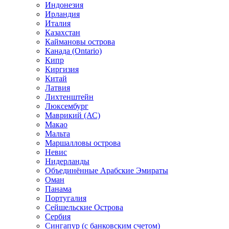
Индонезия
Ирландия
Италия
Казахстан
Каймановы острова
Канада (Ontario)
Кипр
Киргизия
Китай
Латвия
Лихтенштейн
Люксембург
Маврикий (АС)
Макао
Мальта
Маршалловы острова
Нeвис
Нидерланды
Объединённые Арабские Эмираты
Оман
Панама
Португалия
Сейшельские Острова
Сербия
Сингапур (c банковским счетом)