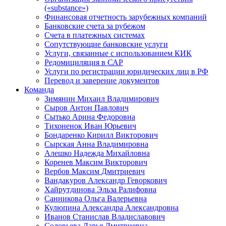
(«substance»)
Финансовая отчетность зарубежных компаний
Банковские счета за рубежом
Счета в платежных системах
Сопутствующие банковские услуги
Услуги, связанные с использованием КИК
Редомициляция в САР
Услуги по регистрации юридических лиц в РФ
Перевод и заверение документов
Команда
Зимянин Михаил Владимирович
Сыров Антон Павлович
Сытько Арина Федоровна
Тихоненок Иван Юрьевич
Бондаренко Кирилл Викторович
Сырская Анна Владимировна
Алешко Надежда Михайловна
Коренев Максим Викторович
Вербов Максим Дмитриевич
Вандакуров Александр Геворкович
Хайрутдинова Эльза Ралифовна
Санникова Ольга Валерьевна
Кулюпина Александра Александровна
Иванов Станислав Владиславович
Соловьева Дарья Дмитриевна