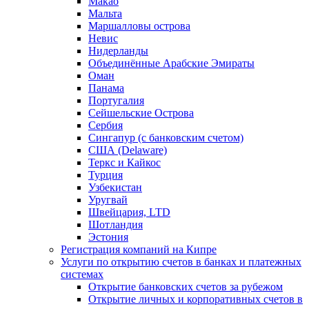
Макао
Мальта
Маршалловы острова
Нeвис
Нидерланды
Объединённые Арабские Эмираты
Оман
Панама
Португалия
Сейшельские Острова
Сербия
Сингапур (c банковским счетом)
США (Delaware)
Теркс и Кайкос
Турция
Узбекистан
Уругвай
Швейцария, LTD
Шотландия
Эстония
Регистрация компаний на Кипре
Услуги по открытию счетов в банках и платежных
системах
Открытие банковских счетов за рубежом
Открытие личных и корпоративных счетов в