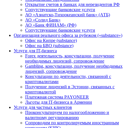
Открытие счетов в банках для нерезидентов РФ
Сопутствующие банковские услуги
АО «Азиатско-Тихоокеанский банк» (АТБ)
АО «Солид Банк»
АО «Банк ФИНАМ» (РФ)
Сопутствующие банковские услуги
Организация реального офиса за рубежом («substance»)
Офис на Кипре (substance)
Офис на БВО (substance)
Услуги для IT-бизнеса
Forex деятельность, консультации, получение
необходимых лицензий, сопровождение
Gambling, консультации, получение необходимых
лицензий, сопровождение
Консультации по деятельности, связанной с
криптовалютами
Получение лицензий в Эстонии, связанных с
криптовалютой
Платежная система PAYONEER
Льготы для IT-бизнеса в Армении
Услуги для частных клиентов
Проконсультируем по налогообложению и
валютному регулированию
Сопроводим по контролируемым иностранным
компаниям (КИК)