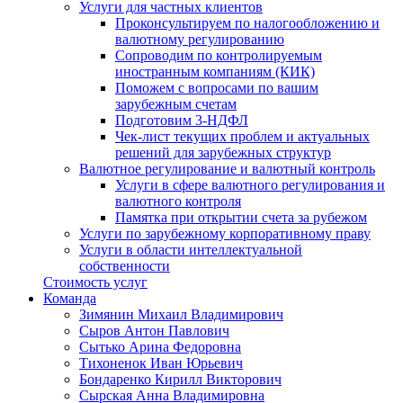
Услуги для частных клиентов
Проконсультируем по налогообложению и
валютному регулированию
Сопроводим по контролируемым
иностранным компаниям (КИК)
Поможем с вопросами по вашим
зарубежным счетам
Подготовим 3-НДФЛ
Чек-лист текущих проблем и актуальных
решений для зарубежных структур
Валютное регулирование и валютный контроль
Услуги в сфере валютного регулирования и
валютного контроля
Памятка при открытии счета за рубежом
Услуги по зарубежному корпоративному праву
Услуги в области интеллектуальной
собственности
Стоимость услуг
Команда
Зимянин Михаил Владимирович
Сыров Антон Павлович
Сытько Арина Федоровна
Тихоненок Иван Юрьевич
Бондаренко Кирилл Викторович
Сырская Анна Владимировна