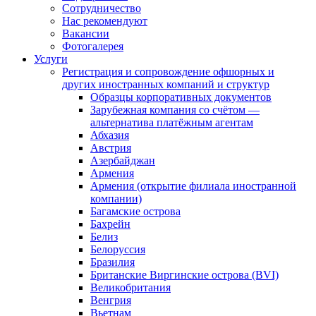
Сотрудничество
Нас рекомендуют
Вакансии
Фотогалерея
Услуги
Регистрация и сопровождение офшорных и
других иностранных компаний и структур
Образцы корпоративных документов
Зарубежная компания со счётом —
альтернатива платёжным агентам
Абхазия
Австрия
Азербайджан
Армения
Армения (открытие филиала иностранной
компании)
Багамские острова
Бахрейн
Белиз
Белоруссия
Бразилия
Британские Виргинские острова (BVI)
Великобритания
Венгрия
Вьетнам