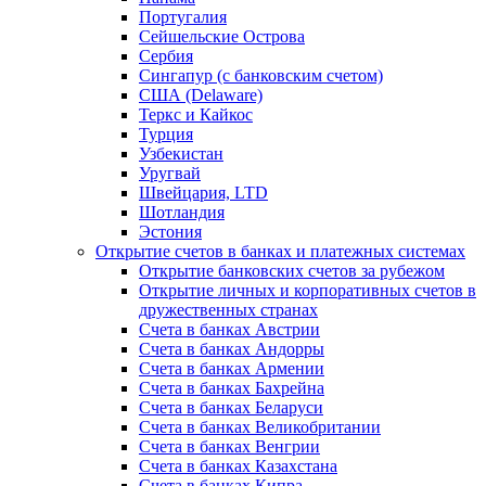
Португалия
Сейшельские Острова
Сербия
Сингапур (c банковским счетом)
США (Delaware)
Теркс и Кайкос
Турция
Узбекистан
Уругвай
Швейцария, LTD
Шотландия
Эстония
Открытие счетов в банках и платежных системах
Открытие банковских счетов за рубежом
Открытие личных и корпоративных счетов в
дружественных странах
Счета в банках Австрии
Счета в банках Андорры
Счета в банках Армении
Счета в банках Бахрейна
Счета в банках Беларуси
Счета в банках Великобритании
Счета в банках Венгрии
Счета в банках Казахстана
Счета в банках Кипра