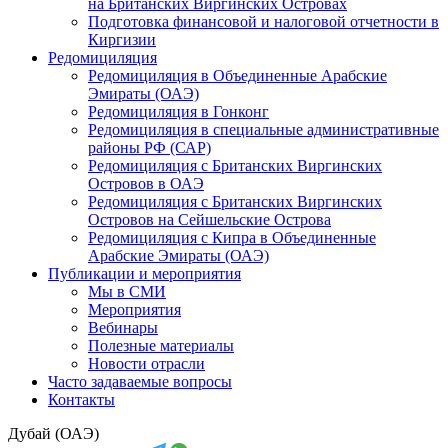
на Британских Виргинских Островах
Подготовка финансовой и налоговой отчетности в
Киргизии
Редомициляция
Редомициляция в Объединенные Арабские
Эмираты (ОАЭ)
Редомициляция в Гонконг
Редомициляция в специальные административные
районы РФ (САР)
Редомициляция с Британских Виргинских
Островов в ОАЭ
Редомициляция с Британских Виргинских
Островов на Сейшельские Острова
Редомициляция с Кипра в Объединенные
Арабские Эмираты (ОАЭ)
Публикации и мероприятия
Мы в СМИ
Мероприятия
Вебинары
Полезные материалы
Новости отрасли
Часто задаваемые вопросы
Контакты
Дубай (ОАЭ)