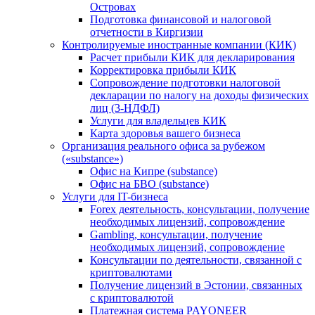
Островах
Подготовка финансовой и налоговой
отчетности в Киргизии
Контролируемые иностранные компании (КИК)
Расчет прибыли КИК для декларирования
Корректировка прибыли КИК
Сопровождение подготовки налоговой
декларации по налогу на доходы физических
лиц (3-НДФЛ)
Услуги для владельцев КИК
Карта здоровья вашего бизнеса
Организация реального офиса за рубежом
(«substance»)
Офис на Кипре (substance)
Офис на БВО (substance)
Услуги для IT-бизнеса
Forex деятельность, консультации, получение
необходимых лицензий, сопровождение
Gambling, консультации, получение
необходимых лицензий, сопровождение
Консультации по деятельности, связанной с
криптовалютами
Получение лицензий в Эстонии, связанных
с криптовалютой
Платежная система PAYONEER