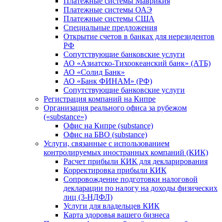
Платежные системы Маврикия
Платежные системы ОАЭ
Платежные системы США
Специальные предложения
Открытие счетов в банках для нерезидентов
РФ
Сопутствующие банковские услуги
АО «Азиатско-Тихоокеанский банк» (АТБ)
АО «Солид Банк»
АО «Банк ФИНАМ» (РФ)
Сопутствующие банковские услуги
Регистрация компаний на Кипре
Организация реального офиса за рубежом
(«substance»)
Офис на Кипре (substance)
Офис на БВО (substance)
Услуги, связанные с использованием
контролируемых иностранных компаний (КИК)
Расчет прибыли КИК для декларирования
Корректировка прибыли КИК
Сопровождение подготовки налоговой
декларации по налогу на доходы физических
лиц (3-НДФЛ)
Услуги для владельцев КИК
Карта здоровья вашего бизнеса