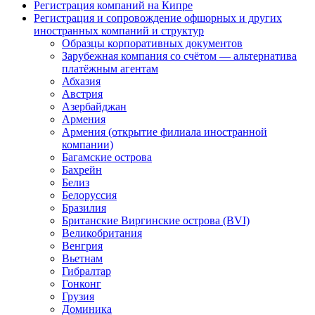
Регистрация компаний на Кипре
Регистрация и сопровождение офшорных и других
иностранных компаний и структур
Образцы корпоративных документов
Зарубежная компания со счётом — альтернатива
платёжным агентам
Абхазия
Австрия
Азербайджан
Армения
Армения (открытие филиала иностранной
компании)
Багамские острова
Бахрейн
Белиз
Белоруссия
Бразилия
Британские Виргинские острова (BVI)
Великобритания
Венгрия
Вьетнам
Гибралтар
Гонконг
Грузия
Доминика