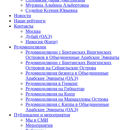
Мурзина Альбина Альбертовна
Судибор Ксения Юрьевна
Новости
Наши рейтинги
Контакты
Москва
Дубай (ОАЭ)
Никосия (Кипр)
Редомициляции
Редомициляции с Британских Виргинских
Островов в Объединенные Арабские Эмираты
Редомициляции с Британских Виргинских
Островов на Сейшельские Острова
Редомициляция бизнеса в Объединенные
Арабские Эмираты (ОАЭ)
Редомициляция в Гонконг
Редомициляция на Гибралтар
Редомициляция на Кипр
Редомициляция на Маршалловы Острова
Редомициляция с Кипра в Объединенные
Арабские Эмираты (ОАЭ)
Публикации и мероприятия
Мы в СМИ
Мероприятия