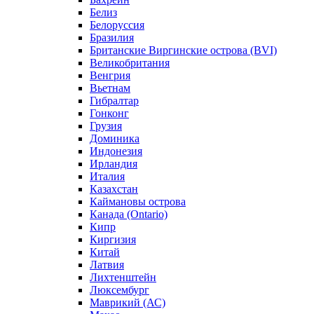
Белиз
Белоруссия
Бразилия
Британские Виргинские острова (BVI)
Великобритания
Венгрия
Вьетнам
Гибралтар
Гонконг
Грузия
Доминика
Индонезия
Ирландия
Италия
Казахстан
Каймановы острова
Канада (Ontario)
Кипр
Киргизия
Китай
Латвия
Лихтенштейн
Люксембург
Маврикий (АС)