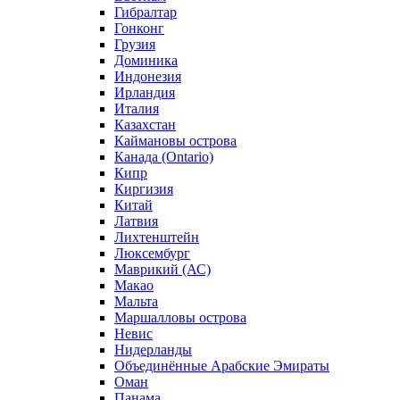
Гибралтар
Гонконг
Грузия
Доминика
Индонезия
Ирландия
Италия
Казахстан
Каймановы острова
Канада (Ontario)
Кипр
Киргизия
Китай
Латвия
Лихтенштейн
Люксембург
Маврикий (АС)
Макао
Мальта
Маршалловы острова
Нeвис
Нидерланды
Объединённые Арабские Эмираты
Оман
Панама