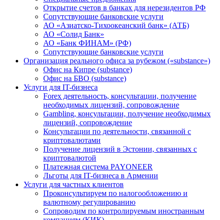
Открытие счетов в банках для нерезидентов РФ
Сопутствующие банковские услуги
АО «Азиатско-Тихоокеанский банк» (АТБ)
АО «Солид Банк»
АО «Банк ФИНАМ» (РФ)
Сопутствующие банковские услуги
Организация реального офиса за рубежом («substance»)
Офис на Кипре (substance)
Офис на БВО (substance)
Услуги для IT-бизнеса
Forex деятельность, консультации, получение
необходимых лицензий, сопровождение
Gambling, консультации, получение необходимых
лицензий, сопровождение
Консультации по деятельности, связанной с
криптовалютами
Получение лицензий в Эстонии, связанных с
криптовалютой
Платежная система PAYONEER
Льготы для IT-бизнеса в Армении
Услуги для частных клиентов
Проконсультируем по налогообложению и
валютному регулированию
Сопроводим по контролируемым иностранным
компаниям (КИК)