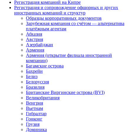
Регистрация компаний на Кипре
Регистрация и сопровождение офшорных и других
иностранных компаний и структур
Образцы корпоративных документов
Зарубежная компания со счётом — альтернатива
платёжным агентам
Абхазия
Австрия
Азербайджан
Армения
Армения (открытие филиала иностранной
компании)
Багамские острова
Бахрейн
Белиз
Белоруссия
Бразилия
Британские Виргинские острова (BVI)
Великобритания
Венгрия
Вьетнам
Гибралтар
Гонконг
Грузия
Доминика