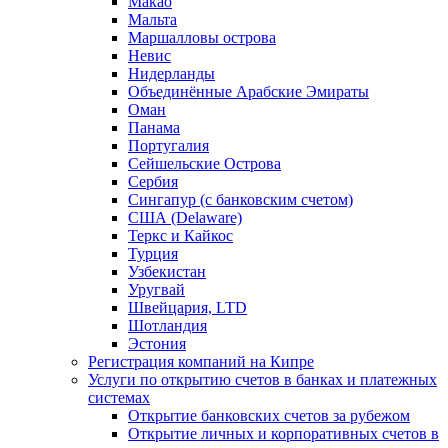
Макао
Мальта
Маршалловы острова
Нeвис
Нидерланды
Объединённые Арабские Эмираты
Оман
Панама
Португалия
Сейшельские Острова
Сербия
Сингапур (c банковским счетом)
США (Delaware)
Теркс и Кайкос
Турция
Узбекистан
Уругвай
Швейцария, LTD
Шотландия
Эстония
Регистрация компаний на Кипре
Услуги по открытию счетов в банках и платежных
системах
Открытие банковских счетов за рубежом
Открытие личных и корпоративных счетов в