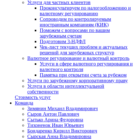
Услуги для частных клиентов
Проконсультируем по налогообложению и
валютному регулированию
Сопроводим по контролируемым
иностранным компаниям (КИК)
Поможем с вопросами по вашим
зарубежным счетам
Подготовим 3-НДФЛ
Чек-лист текущих проблем и актуальных
решений для зарубежных структур
Валютное регулирование и валютный контроль
Услуги в сфере валютного регулирования и
валютного контроля
Памятка при открытии счета за рубежом
Услуги по зарубежному корпоративному праву
Услуги в области интеллектуальной
собственности
Стоимость услуг
Команда
Зимянин Михаил Владимирович
Сыров Антон Павлович
Сытько Арина Федоровна
Тихоненок Иван Юрьевич
Бондаренко Кирилл Викторович
Сырская Анна Владимировна