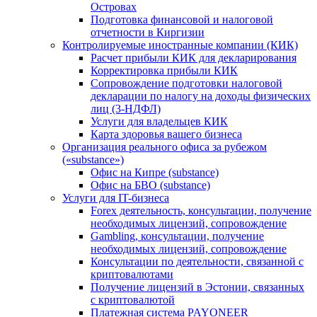
Островах
Подготовка финансовой и налоговой
отчетности в Киргизии
Контролируемые иностранные компании (КИК)
Расчет прибыли КИК для декларирования
Корректировка прибыли КИК
Сопровождение подготовки налоговой
декларации по налогу на доходы физических
лиц (3-НДФЛ)
Услуги для владельцев КИК
Карта здоровья вашего бизнеса
Организация реального офиса за рубежом
(«substance»)
Офис на Кипре (substance)
Офис на БВО (substance)
Услуги для IT-бизнеса
Forex деятельность, консультации, получение
необходимых лицензий, сопровождение
Gambling, консультации, получение
необходимых лицензий, сопровождение
Консультации по деятельности, связанной с
криптовалютами
Получение лицензий в Эстонии, связанных
с криптовалютой
Платежная система PAYONEER