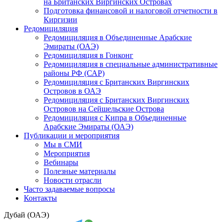
на Британских Виргинских Островах
Подготовка финансовой и налоговой отчетности в
Киргизии
Редомициляция
Редомициляция в Объединенные Арабские
Эмираты (ОАЭ)
Редомициляция в Гонконг
Редомициляция в специальные административные
районы РФ (САР)
Редомициляция с Британских Виргинских
Островов в ОАЭ
Редомициляция с Британских Виргинских
Островов на Сейшельские Острова
Редомициляция с Кипра в Объединенные
Арабские Эмираты (ОАЭ)
Публикации и мероприятия
Мы в СМИ
Мероприятия
Вебинары
Полезные материалы
Новости отрасли
Часто задаваемые вопросы
Контакты
Дубай (ОАЭ)