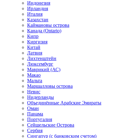
Индонезия
Ирландия
Италия
Казахстан
Каймановы острова
Канада (Ontario)
Кипр
Киргизия
Китай
Латвия
Лихтенштейн
Люксембург
Маврикий (АС)
Макао
Мальта
Маршалловы острова
Нeвис
Нидерланды
Объединённые Арабские Эмираты
Оман
Панама
Португалия
Сейшельские Острова
Сербия
Сингапур (c банковским счетом)