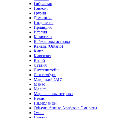
Гибралтар
Гонконг
Грузия
Доминика
Индонезия
Ирландия
Италия
Казахстан
Каймановы острова
Канада (Ontario)
Кипр
Киргизия
Китай
Латвия
Лихтенштейн
Люксембург
Маврикий (АС)
Макао
Мальта
Маршалловы острова
Нeвис
Нидерланды
Объединённые Арабские Эмираты
Оман
Панама