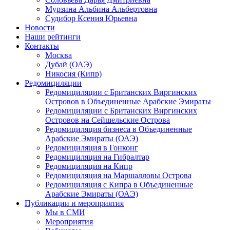
Мурзина Альбина Альбертовна
Судибор Ксения Юрьевна
Новости
Наши рейтинги
Контакты
Москва
Дубай (ОАЭ)
Никосия (Кипр)
Редомициляции
Редомициляции с Британских Виргинских
Островов в Объединенные Арабские Эмираты
Редомициляции с Британских Виргинских
Островов на Сейшельские Острова
Редомициляция бизнеса в Объединенные
Арабские Эмираты (ОАЭ)
Редомициляция в Гонконг
Редомициляция на Гибралтар
Редомициляция на Кипр
Редомициляция на Маршалловы Острова
Редомициляция с Кипра в Объединенные
Арабские Эмираты (ОАЭ)
Публикации и мероприятия
Мы в СМИ
Мероприятия