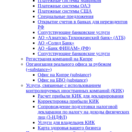
Платежные системы Маврикия
Платежные системы ОАЭ
Платежные системы США
Специальные предложения
Открытие счетов в банках для нерезидентов
РФ
Сопутствующие банковские услуги
АО «Азиатско-Тихоокеанский банк» (АТБ)
АО «Солид Банк»
АО «Банк ФИНАМ» (РФ)
Сопутствующие банковские услуги
Регистрация компаний на Кипре
Организация реального офиса за рубежом
(«substance»)
Офис на Кипре (substance)
Офис на БВО (substance)
Услуги, связанные с использованием
контролируемых иностранных компаний (КИК)
Расчет прибыли КИК для декларирования
Корректировка прибыли КИК
Сопровождение подготовки налоговой
декларации по налогу на доходы физических
лиц (3-НДФЛ)
Услуги для владельцев КИК
Карта здоровья вашего бизнеса