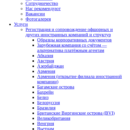
Сотрудничество
Нас рекомендуют
Вакансии
Фотогалерея
Услуги
Регистрация и сопровождение офшорных и
других иностранных компаний и структур
Образцы корпоративных документов
Зарубежная компания со счётом —
альтернатива платёжным агентам
Абхазия
Австрия
Азербайджан
Армения
Армения (открытие филиала иностранной
компании)
Багамские острова
Бахрейн
Белиз
Белоруссия
Бразилия
Британские Виргинские острова (BVI)
Великобритания
Венгрия
Вьетнам