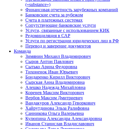
(«substance»)
Финансовая отчетность зарубежных компаний
Банковские счета за рубежом
Счета в платежных системах
Сопутствующие банковские услуги
Услуги, связанные с использованием КИК
Редомициляция в САР
Услуги по регистрации юридических лиц в РФ
Перевод и заверение документов
Команда
Зимянин Михаил Владимирович
Сыров Антон Павлович
Сытько Арина Федоровна
Тихоненок Иван Юрьевич
Бондаренко Кирилл Викторович
Сырская Анна Владимировна
Алешко Надежда Михайловна
Коренев Максим Викторович
Вербов Максим Дмитриевич
Вандакуров Александр Геворкович
Хайрутдинова Эльза Ралифовна
Санникова Ольга Валерьевна
Кулюпина Александра Александровна
Иванов Станислав Владиславович
Соловьева Дарья Дмитриевна