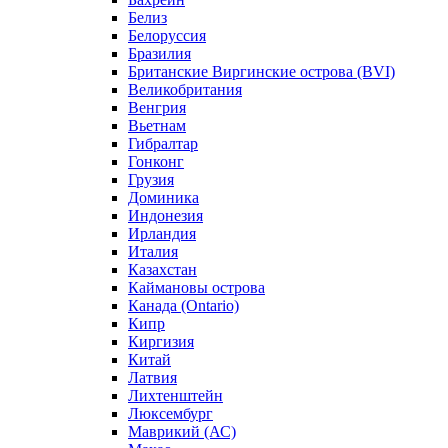
Белиз
Белоруссия
Бразилия
Британские Виргинские острова (BVI)
Великобритания
Венгрия
Вьетнам
Гибралтар
Гонконг
Грузия
Доминика
Индонезия
Ирландия
Италия
Казахстан
Каймановы острова
Канада (Ontario)
Кипр
Киргизия
Китай
Латвия
Лихтенштейн
Люксембург
Маврикий (АС)