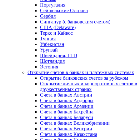
Португалия
Сейшельские Острова
Сербия
Сингапур (c банковским счетом)
США (Delaware)
Теркс и Кайкос
Турция
Узбекистан
Уругвай
Швейцария, LTD
Шотландия
Эстония
Открытие счетов в банках и платежных системах
Открытие банковских счетов за рубежом
Открытие личных и корпоративных счетов в
дружественных странах
Счета в банках Австрии
Счета в банках Андорры
Счета в банках Армении
Счета в банках Бахрейна
Счета в банках Беларуси
Счета в банках Великобритании
Счета в банках Венгрии
Счета в банках Казахстана
Счета в банках Кипра