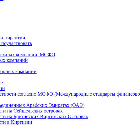
ки, гарантии
 поучаствовать
рубежных компаний, МСФО
ных компаний
шорных компаний
ге
дии
чётности согласно МСФО (Международные стандарты финансово
бъединённых Арабских Эмиратах (ОАЭ)
сти на Сейшельских островах
сти на Британских Виргинских Островах
сти в Киргизии