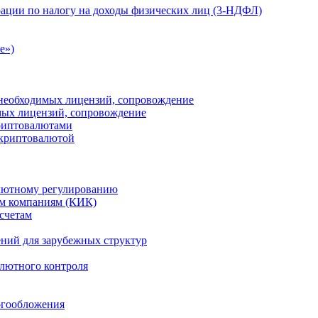
ации по налогу на доходы физических лиц (3-НДФЛ)
e»)
е необходимых лицензий, сопровождение
имых лицензий, сопровождение
криптовалютами
 криптовалютой
лютному регулированию
м компаниям (КИК)
счетам
ений для зарубежных структур
алютного контроля
огообложения