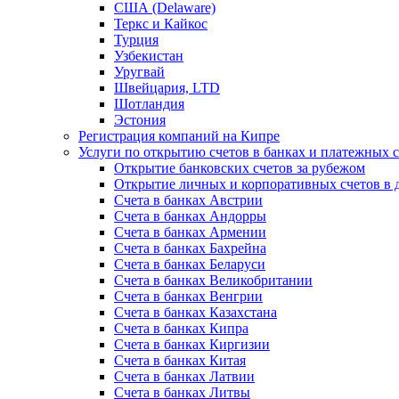
США (Delaware)
Теркс и Кайкос
Турция
Узбекистан
Уругвай
Швейцария, LTD
Шотландия
Эстония
Регистрация компаний на Кипре
Услуги по открытию счетов в банках и платежных 
Открытие банковских счетов за рубежом
Открытие личных и корпоративных счетов в 
Счета в банках Австрии
Счета в банках Андорры
Счета в банках Армении
Счета в банках Бахрейна
Счета в банках Беларуси
Счета в банках Великобритании
Счета в банках Венгрии
Счета в банках Казахстана
Счета в банках Кипра
Счета в банках Киргизии
Счета в банках Китая
Счета в банках Латвии
Счета в банках Литвы