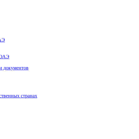
ОАЭ
 ОАЭ
и документов
ственных странах