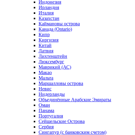
Индонезия
Ирландия
Италия
Казахстан
Каймановы острова
Канада (Ontario)
Кипр
Киргизия
Китай
Латвия
Лихтенштейн
Люксембург
Маврикий (АС)
Макао
Мальта
Маршалловы острова
Нeвис
Нидерланды
Объединённые Арабские Эмираты
Оман
Панама
Португалия
Сейшельские Острова
Сербия
Сингапур (c банковским счетом)