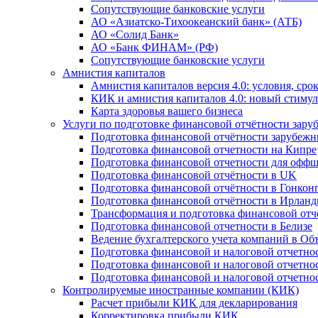
Сопутствующие банковские услуги
АО «Азиатско-Тихоокеанский банк» (АТБ)
АО «Солид Банк»
АО «Банк ФИНАМ» (РФ)
Сопутствующие банковские услуги
Амнистия капиталов
Амнистия капиталов версия 4.0: условия, сро
КИК и амнистия капиталов 4.0: новый стимул
Карта здоровья вашего бизнеса
Услуги по подготовке финансовой отчётности за
Подготовка финансовой отчётности зарубеж
Подготовка финансовой отчетности на Кипре
Подготовка финансовой отчетности для офф
Подготовка финансовой отчётности в UK
Подготовка финансовой отчётности в Гонкон
Подготовка финансовой отчётности в Ирлан
Трансформация и подготовка финансовой от
Подготовка финансовой отчетности в Белизе
Ведение бухгалтерского учета компаний в О
Подготовка финансовой и налоговой отчетно
Подготовка финансовой и налоговой отчетно
Подготовка финансовой и налоговой отчетно
Контролируемые иностранные компании (КИК)
Расчет прибыли КИК для декларирования
Корректировка прибыли КИК