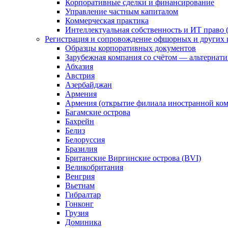
Корпоративные сделки и финансирование
Управление частным капиталом
Коммерческая практика
Интеллектуальная собственность и ИТ право (
Регистрация и сопровождение офшорных и других 
Образцы корпоративных документов
Зарубежная компания со счётом — альтернат
Абхазия
Австрия
Азербайджан
Армения
Армения (открытие филиала иностранной ко
Багамские острова
Бахрейн
Белиз
Белоруссия
Бразилия
Британские Виргинские острова (BVI)
Великобритания
Венгрия
Вьетнам
Гибралтар
Гонконг
Грузия
Доминика