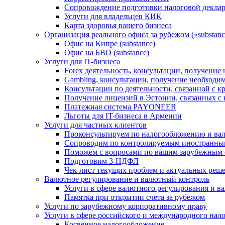
Сопровождение подготовки налоговой деклар
Услуги для владельцев КИК
Карта здоровья вашего бизнеса
Организация реального офиса за рубежом («substanc
Офис на Кипре (substance)
Офис на БВО (substance)
Услуги для IT-бизнеса
Forex деятельность, консультации, получени
Gambling, консультации, получение необход
Консультации по деятельности, связанной с 
Получение лицензий в Эстонии, связанных с
Платежная система PAYONEER
Льготы для IT-бизнеса в Армении
Услуги для частных клиентов
Проконсультируем по налогообложению и ва
Сопроводим по контролируемым иностранны
Поможем с вопросами по вашим зарубежным 
Подготовим 3-НДФЛ
Чек-лист текущих проблем и актуальных реш
Валютное регулирование и валютный контроль
Услуги в сфере валютного регулирования и в
Памятка при открытии счета за рубежом
Услуги по зарубежному корпоративному праву
Услуги в сфере российского и международного нал
Косвенное налогообложение