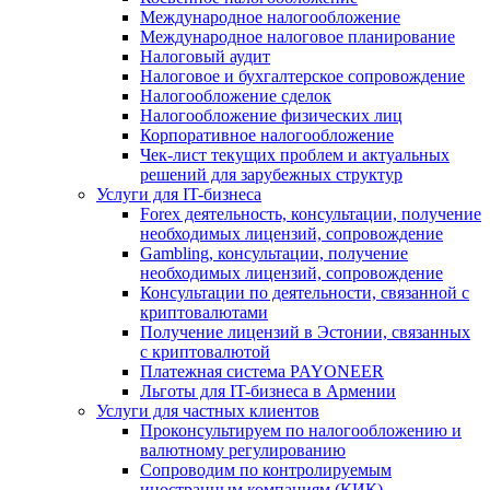
Международное налогообложение
Международное налоговое планирование
Налоговый аудит
Налоговое и бухгалтерское сопровождение
Налогообложение сделок
Налогообложение физических лиц
Корпоративное налогообложение
Чек-лист текущих проблем и актуальных
решений для зарубежных структур
Услуги для IT-бизнеса
Forex деятельность, консультации, получение
необходимых лицензий, сопровождение
Gambling, консультации, получение
необходимых лицензий, сопровождение
Консультации по деятельности, связанной с
криптовалютами
Получение лицензий в Эстонии, связанных
с криптовалютой
Платежная система PAYONEER
Льготы для IT-бизнеса в Армении
Услуги для частных клиентов
Проконсультируем по налогообложению и
валютному регулированию
Сопроводим по контролируемым
иностранным компаниям (КИК)