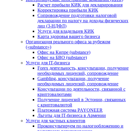
Расчет прибыли КИК для декларирования
Корректировка прибыли КИК
Сопровождение подготовки налоговой
декларации по налогу на доходы физических
лиц (3-НДФЛ)
Услуги для владельцев КИК
Карта здоровья вашего бизнеса
Организация реального офиса за рубежом
(«substance»)
Офис на Кипре (substance)
Офис на БВО (substance)
Услуги для IT-бизнеса
Forex деятельность, консультации, получение
необходимых лицензий, сопровождение
Gambling, консультации, получение
необходимых лицензий, сопровождение
Консультации по деятельности, связанной с
криптовалютами
Получение лицензий в Эстонии, связанных
с криптовалютой
Платежная система PAYONEER
Льготы для IT-бизнеса в Армении
Услуги для частных клиентов
Проконсультируем по налогообложению и