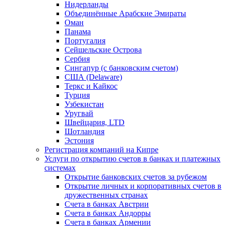
Нидерланды
Объединённые Арабские Эмираты
Оман
Панама
Португалия
Сейшельские Острова
Сербия
Сингапур (c банковским счетом)
США (Delaware)
Теркс и Кайкос
Турция
Узбекистан
Уругвай
Швейцария, LTD
Шотландия
Эстония
Регистрация компаний на Кипре
Услуги по открытию счетов в банках и платежных
системах
Открытие банковских счетов за рубежом
Открытие личных и корпоративных счетов в
дружественных странах
Счета в банках Австрии
Счета в банках Андорры
Счета в банках Армении