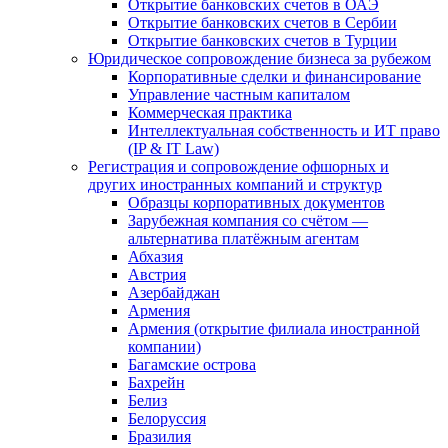
Открытие банковских счетов в ОАЭ
Открытие банковских счетов в Сербии
Открытие банковских счетов в Турции
Юридическое сопровождение бизнеса за рубежом
Корпоративные сделки и финансирование
Управление частным капиталом
Коммерческая практика
Интеллектуальная собственность и ИТ право
(IP & IT Law)
Регистрация и сопровождение офшорных и
других иностранных компаний и структур
Образцы корпоративных документов
Зарубежная компания со счётом —
альтернатива платёжным агентам
Абхазия
Австрия
Азербайджан
Армения
Армения (открытие филиала иностранной
компании)
Багамские острова
Бахрейн
Белиз
Белоруссия
Бразилия