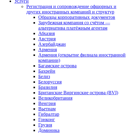
Услуги
Регистрация и сопровождение офшорных и
других иностранных компаний и структур
Образцы корпоративных документов
Зарубежная компания со счётом —
альтернатива платёжным агентам
Абхазия
Австрия
Азербайджан
Армения
Армения (открытие филиала иностранной
компании)
Багамские острова
Бахрейн
Белиз
Белоруссия
Бразилия
Британские Виргинские острова (BVI)
Великобритания
Венгрия
Вьетнам
Гибралтар
Гонконг
Грузия
Доминика