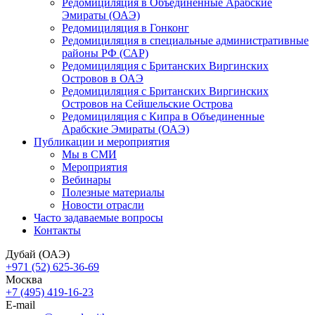
Редомициляция в Объединенные Арабские
Эмираты (ОАЭ)
Редомициляция в Гонконг
Редомициляция в специальные административные
районы РФ (САР)
Редомициляция с Британских Виргинских
Островов в ОАЭ
Редомициляция с Британских Виргинских
Островов на Сейшельские Острова
Редомициляция с Кипра в Объединенные
Арабские Эмираты (ОАЭ)
Публикации и мероприятия
Мы в СМИ
Мероприятия
Вебинары
Полезные материалы
Новости отрасли
Часто задаваемые вопросы
Контакты
Дубай (ОАЭ)
+971 (52) 625-36-69
Москва
+7 (495) 419-16-23
E-mail