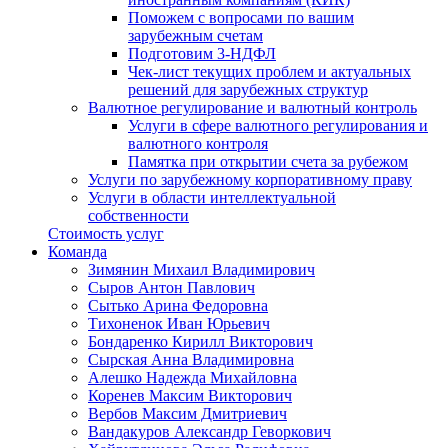
Поможем с вопросами по вашим
зарубежным счетам
Подготовим 3-НДФЛ
Чек-лист текущих проблем и актуальных
решений для зарубежных структур
Валютное регулирование и валютный контроль
Услуги в сфере валютного регулирования и
валютного контроля
Памятка при открытии счета за рубежом
Услуги по зарубежному корпоративному праву
Услуги в области интеллектуальной
собственности
Стоимость услуг
Команда
Зимянин Михаил Владимирович
Сыров Антон Павлович
Сытько Арина Федоровна
Тихоненок Иван Юрьевич
Бондаренко Кирилл Викторович
Сырская Анна Владимировна
Алешко Надежда Михайловна
Коренев Максим Викторович
Вербов Максим Дмитриевич
Вандакуров Александр Геворкович