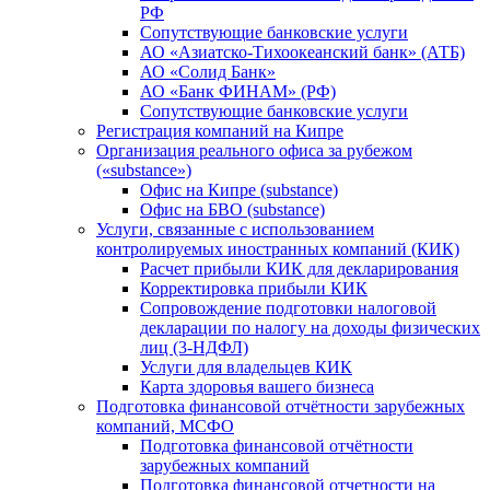
РФ
Сопутствующие банковские услуги
АО «Азиатско-Тихоокеанский банк» (АТБ)
АО «Солид Банк»
АО «Банк ФИНАМ» (РФ)
Сопутствующие банковские услуги
Регистрация компаний на Кипре
Организация реального офиса за рубежом
(«substance»)
Офис на Кипре (substance)
Офис на БВО (substance)
Услуги, связанные с использованием
контролируемых иностранных компаний (КИК)
Расчет прибыли КИК для декларирования
Корректировка прибыли КИК
Сопровождение подготовки налоговой
декларации по налогу на доходы физических
лиц (3-НДФЛ)
Услуги для владельцев КИК
Карта здоровья вашего бизнеса
Подготовка финансовой отчётности зарубежных
компаний, МСФО
Подготовка финансовой отчётности
зарубежных компаний
Подготовка финансовой отчетности на