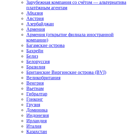
Зарубежная компания со счётом — альтернатива
платёжным агентам
Абхазия
Австрия
Азербайджан
Армения
Армения (открытие филиала иностранной
компании)
Багамские острова
Бахрейн
Белиз
Белоруссия
Бразилия
Британские Виргинские острова (BVI)
Великобритания
Венгрия
Вьетнам
Гибралтар
Гонконг
Грузия
Доминика
Индонезия
Ирландия
Италия
Казахстан