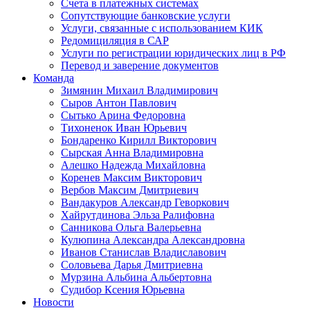
Счета в платежных системах
Сопутствующие банковские услуги
Услуги, связанные с использованием КИК
Редомициляция в САР
Услуги по регистрации юридических лиц в РФ
Перевод и заверение документов
Команда
Зимянин Михаил Владимирович
Сыров Антон Павлович
Сытько Арина Федоровна
Тихоненок Иван Юрьевич
Бондаренко Кирилл Викторович
Сырская Анна Владимировна
Алешко Надежда Михайловна
Коренев Максим Викторович
Вербов Максим Дмитриевич
Вандакуров Александр Геворкович
Хайрутдинова Эльза Ралифовна
Санникова Ольга Валерьевна
Кулюпина Александра Александровна
Иванов Станислав Владиславович
Соловьева Дарья Дмитриевна
Мурзина Альбина Альбертовна
Судибор Ксения Юрьевна
Новости