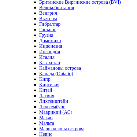
Британские Виргинские острова (BVI)
Великобритания
Венгрия
Вьетнам
Гибралтар
Гонконг
Грузия
Доминика
Индонезия
Ирландия
Италия
Казахстан
Каймановы острова
Канада (Ontario)
Кипр
Киргизия
Китай
Латвия
Лихтенштейн
Люксембург
Маврикий (АС)
Макао
Мальта
Маршалловы острова
Нeвис