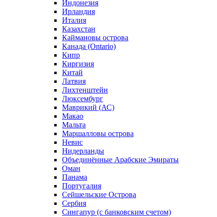
Индонезия
Ирландия
Италия
Казахстан
Каймановы острова
Канада (Ontario)
Кипр
Киргизия
Китай
Латвия
Лихтенштейн
Люксембург
Маврикий (АС)
Макао
Мальта
Маршалловы острова
Нeвис
Нидерланды
Объединённые Арабские Эмираты
Оман
Панама
Португалия
Сейшельские Острова
Сербия
Сингапур (c банковским счетом)