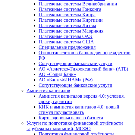
Платежные системы Великобритании
Платежные системы Гонконга
Платежные системы Кипра
Платежные системы Киргизии
Платежные системы Литвы
Платежные системы Маврикия
Платежные системы ОАЭ
Платежные системы США
Специальные предложения
Открытие счетов в банках для нерезидентов
РФ
Сопутствующие банковские услуги
АО «Азиатско-Тихоокеанский банк» (АТБ)
АО «Солид Банк»
АО «Банк ФИНАМ» (РФ)
Сопутствующие банковские услуги
Амнистия капиталов
Амнистия капиталов версия 4.0: условия,
сроки, гарантии
КИК и амнистия капиталов 4.0: новый
стимул поучаствовать
Карта здоровья вашего бизнеса
Услуги по подготовке финансовой отчётности
зарубежных компаний, МСФО
Подготовка финансовой отчётности