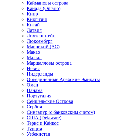
Каймановы острова
Канада (Ontario)
Кипр
Киргизия
Китай
Латвия
Лихтенштейн
Люксембург
Маврикий (АС)
Макао
Мальта
Маршалловы острова
Нeвис
Нидерланды
Объединённые Арабские Эмираты
Оман
Панама
Португалия
Сейшельские Острова
Сербия
Сингапур (c банковским счетом)
США (Delaware)
Теркс и Кайкос
Турция
Узбекистан