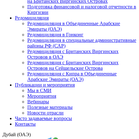
на Британских Виргинских Островах
Подготовка финансовой и налоговой отчетности в
Киргизии
Редомициляция
Редомициляция в Объединенные Арабские
Эмираты (ОАЭ)
Редомициляция в Гонконг
Редомициляция в специальные административные
районы РФ (САР)
Редомициляция с Британских Виргинских
Островов в ОАЭ
Редомициляция с Британских Виргинских
Островов на Сейшельские Острова
Редомициляция с Кипра в Объединенные
Арабские Эмираты (ОАЭ)
Публикации и мероприятия
Мы в СМИ
Мероприятия
Вебинары
Полезные материалы
Новости отрасли
Часто задаваемые вопросы
Контакты
Дубай (ОАЭ)