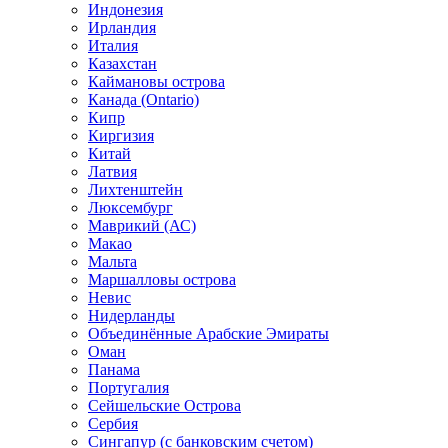
Индонезия
Ирландия
Италия
Казахстан
Каймановы острова
Канада (Ontario)
Кипр
Киргизия
Китай
Латвия
Лихтенштейн
Люксембург
Маврикий (АС)
Макао
Мальта
Маршалловы острова
Нeвис
Нидерланды
Объединённые Арабские Эмираты
Оман
Панама
Португалия
Сейшельские Острова
Сербия
Сингапур (c банковским счетом)