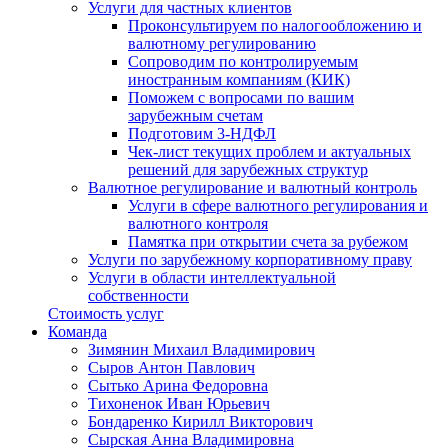
Услуги для частных клиентов
Проконсультируем по налогообложению и
валютному регулированию
Сопроводим по контролируемым
иностранным компаниям (КИК)
Поможем с вопросами по вашим
зарубежным счетам
Подготовим 3-НДФЛ
Чек-лист текущих проблем и актуальных
решений для зарубежных структур
Валютное регулирование и валютный контроль
Услуги в сфере валютного регулирования и
валютного контроля
Памятка при открытии счета за рубежом
Услуги по зарубежному корпоративному праву
Услуги в области интеллектуальной
собственности
Стоимость услуг
Команда
Зимянин Михаил Владимирович
Сыров Антон Павлович
Сытько Арина Федоровна
Тихоненок Иван Юрьевич
Бондаренко Кирилл Викторович
Сырская Анна Владимировна