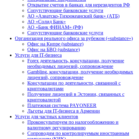
Открытие счетов в банках для нерезидентов РФ
Сопутствующие банковские услуги
АО «Азиатско-Тихоокеанский банк» (АТБ)
АО «Солид Банк»
АО «Банк ФИНАМ» (РФ)
Сопутствующие банковские услуги
Организация реального офиса за рубежом («substance»)
Офис на Кипре (substance)
Офис на БВО (substance)
Услуги для IT-бизнеса
Forex деятельность, консультации, получение
необходимых лицензий, сопровождение
Gambling, консультации, получение необходимых
лицензий, сопровождение
Консультации по деятельности, связанной с
криптовалютами
Получение лицензий в Эстонии, связанных с
криптовалютой
Платежная система PAYONEER
Льготы для IT-бизнеса в Армении
Услуги для частных клиентов
Проконсультируем по налогообложению и
валютному регулированию
Сопроводим по контролируемым иностранным
компаниям (КИК)