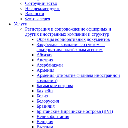
Сотрудничество
Нас рекомендуют
Вакансии
Фотогалерея
Услуги
Регистрация и сопровождение офшорных и
других иностранных компаний и структур
Образцы корпоративных документов
Зарубежная компания со счётом —
альтернатива платёжным агентам
Абхазия
Австрия
Азербайджан
Армения
Армения (открытие филиала иностранной
компании)
Багамские острова
Бахрейн
Белиз
Белоруссия
Бразилия
Британские Виргинские острова (BVI)
Великобритания
Венгрия
Вьетнам