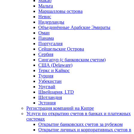
Макао
Мальта
Маршалловы острова
Нeвис
Нидерланды
Объединённые Арабские Эмираты
Оман
Панама
Португалия
Сейшельские Острова
Сербия
Сингапур (c банковским счетом)
США (Delaware)
Теркс и Кайкос
Турция
Узбекистан
Уругвай
Швейцария, LTD
Шотландия
Эстония
Регистрация компаний на Кипре
Услуги по открытию счетов в банках и платежных
системах
Открытие банковских счетов за рубежом
Открытие личных и корпоративных счетов в