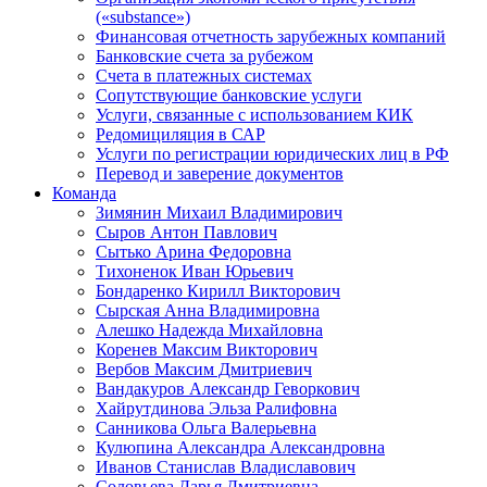
(«substance»)
Финансовая отчетность зарубежных компаний
Банковские счета за рубежом
Счета в платежных системах
Сопутствующие банковские услуги
Услуги, связанные с использованием КИК
Редомициляция в САР
Услуги по регистрации юридических лиц в РФ
Перевод и заверение документов
Команда
Зимянин Михаил Владимирович
Сыров Антон Павлович
Сытько Арина Федоровна
Тихоненок Иван Юрьевич
Бондаренко Кирилл Викторович
Сырская Анна Владимировна
Алешко Надежда Михайловна
Коренев Максим Викторович
Вербов Максим Дмитриевич
Вандакуров Александр Геворкович
Хайрутдинова Эльза Ралифовна
Санникова Ольга Валерьевна
Кулюпина Александра Александровна
Иванов Станислав Владиславович
Соловьева Дарья Дмитриевна