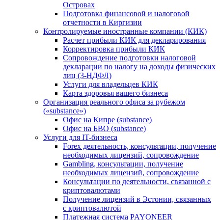
Островах
Подготовка финансовой и налоговой
отчетности в Киргизии
Контролируемые иностранные компании (КИК)
Расчет прибыли КИК для декларирования
Корректировка прибыли КИК
Сопровождение подготовки налоговой
декларации по налогу на доходы физических
лиц (3-НДФЛ)
Услуги для владельцев КИК
Карта здоровья вашего бизнеса
Организация реального офиса за рубежом
(«substance»)
Офис на Кипре (substance)
Офис на БВО (substance)
Услуги для IT-бизнеса
Forex деятельность, консультации, получение
необходимых лицензий, сопровождение
Gambling, консультации, получение
необходимых лицензий, сопровождение
Консультации по деятельности, связанной с
криптовалютами
Получение лицензий в Эстонии, связанных
с криптовалютой
Платежная система PAYONEER