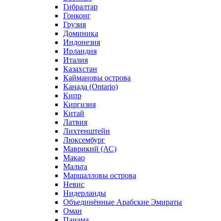
Гибралтар
Гонконг
Грузия
Доминика
Индонезия
Ирландия
Италия
Казахстан
Каймановы острова
Канада (Ontario)
Кипр
Киргизия
Китай
Латвия
Лихтенштейн
Люксембург
Маврикий (АС)
Макао
Мальта
Маршалловы острова
Нeвис
Нидерланды
Объединённые Арабские Эмираты
Оман
Панама