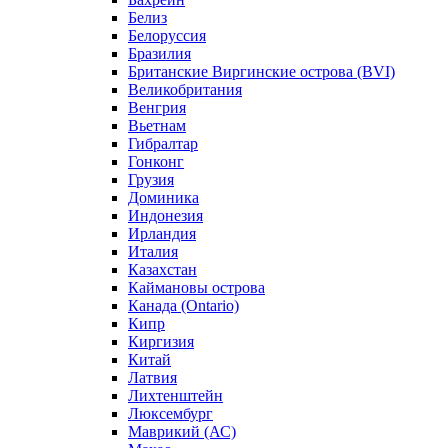
Белиз
Белоруссия
Бразилия
Британские Виргинские острова (BVI)
Великобритания
Венгрия
Вьетнам
Гибралтар
Гонконг
Грузия
Доминика
Индонезия
Ирландия
Италия
Казахстан
Каймановы острова
Канада (Ontario)
Кипр
Киргизия
Китай
Латвия
Лихтенштейн
Люксембург
Маврикий (АС)