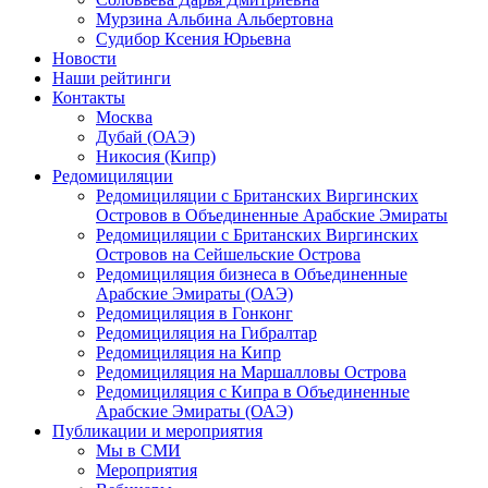
Мурзина Альбина Альбертовна
Судибор Ксения Юрьевна
Новости
Наши рейтинги
Контакты
Москва
Дубай (ОАЭ)
Никосия (Кипр)
Редомициляции
Редомициляции с Британских Виргинских
Островов в Объединенные Арабские Эмираты
Редомициляции с Британских Виргинских
Островов на Сейшельские Острова
Редомициляция бизнеса в Объединенные
Арабские Эмираты (ОАЭ)
Редомициляция в Гонконг
Редомициляция на Гибралтар
Редомициляция на Кипр
Редомициляция на Маршалловы Острова
Редомициляция с Кипра в Объединенные
Арабские Эмираты (ОАЭ)
Публикации и мероприятия
Мы в СМИ
Мероприятия