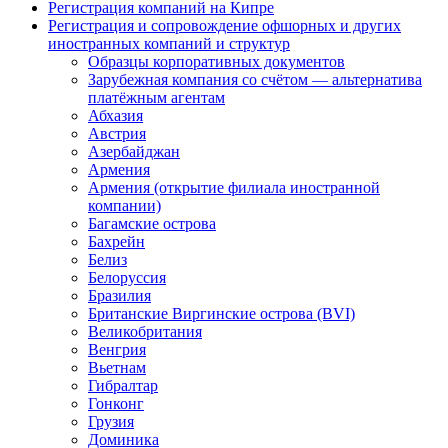
Регистрация компаний на Кипре
Регистрация и сопровождение офшорных и других
иностранных компаний и структур
Образцы корпоративных документов
Зарубежная компания со счётом — альтернатива
платёжным агентам
Абхазия
Австрия
Азербайджан
Армения
Армения (открытие филиала иностранной
компании)
Багамские острова
Бахрейн
Белиз
Белоруссия
Бразилия
Британские Виргинские острова (BVI)
Великобритания
Венгрия
Вьетнам
Гибралтар
Гонконг
Грузия
Доминика