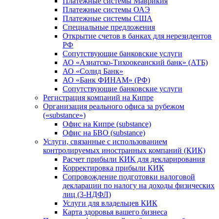
Платежные системы Маврикия
Платежные системы ОАЭ
Платежные системы США
Специальные предложения
Открытие счетов в банках для нерезидентов
РФ
Сопутствующие банковские услуги
АО «Азиатско-Тихоокеанский банк» (АТБ)
АО «Солид Банк»
АО «Банк ФИНАМ» (РФ)
Сопутствующие банковские услуги
Регистрация компаний на Кипре
Организация реального офиса за рубежом
(«substance»)
Офис на Кипре (substance)
Офис на БВО (substance)
Услуги, связанные с использованием
контролируемых иностранных компаний (КИК)
Расчет прибыли КИК для декларирования
Корректировка прибыли КИК
Сопровождение подготовки налоговой
декларации по налогу на доходы физических
лиц (3-НДФЛ)
Услуги для владельцев КИК
Карта здоровья вашего бизнеса