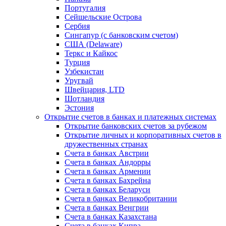
Португалия
Сейшельские Острова
Сербия
Сингапур (c банковским счетом)
США (Delaware)
Теркс и Кайкос
Турция
Узбекистан
Уругвай
Швейцария, LTD
Шотландия
Эстония
Открытие счетов в банках и платежных системах
Открытие банковских счетов за рубежом
Открытие личных и корпоративных счетов в
дружественных странах
Счета в банках Австрии
Счета в банках Андорры
Счета в банках Армении
Счета в банках Бахрейна
Счета в банках Беларуси
Счета в банках Великобритании
Счета в банках Венгрии
Счета в банках Казахстана
Счета в банках Кипра