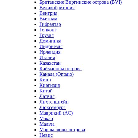
Британские Виргинские острова (BVI)
Великобритания
Венгрия
Вьетнам
Гибралтар
Гонконг
Грузия
Доминика
Индонезия
Ирландия
Италия
Казахстан
Каймановы острова
Канада (Ontario)
Кипр
Киргизия
Китай
Латвия
Лихтенштейн
Люксембург
Маврикий (АС)
Макао
Мальта
Маршалловы острова
Нeвис