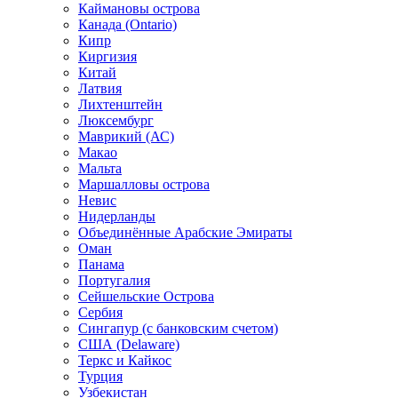
Каймановы острова
Канада (Ontario)
Кипр
Киргизия
Китай
Латвия
Лихтенштейн
Люксембург
Маврикий (АС)
Макао
Мальта
Маршалловы острова
Нeвис
Нидерланды
Объединённые Арабские Эмираты
Оман
Панама
Португалия
Сейшельские Острова
Сербия
Сингапур (c банковским счетом)
США (Delaware)
Теркс и Кайкос
Турция
Узбекистан