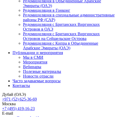
Редомициляция в Объединенные Арабские
Эмираты (ОАЭ)
Редомициляция в Гонконг
Редомициляция в специальные административные
районы РФ (САР)
Редомициляция с Британских Виргинских
Островов в ОАЭ
Редомициляция с Британских Виргинских
Островов на Сейшельские Острова
Редомициляция с Кипра в Объединенные
Арабские Эмираты (ОАЭ)
Публикации и мероприятия
Мы в СМИ
Мероприятия
Вебинары
Полезные материалы
Новости отрасли
Часто задаваемые вопросы
Контакты
Дубай (ОАЭ)
+971 (52) 625-36-69
Москва
+7 (495) 419-16-23
E-mail