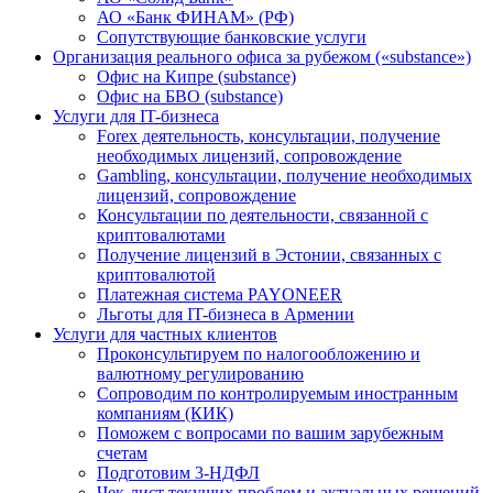
АО «Банк ФИНАМ» (РФ)
Сопутствующие банковские услуги
Организация реального офиса за рубежом («substance»)
Офис на Кипре (substance)
Офис на БВО (substance)
Услуги для IT-бизнеса
Forex деятельность, консультации, получение
необходимых лицензий, сопровождение
Gambling, консультации, получение необходимых
лицензий, сопровождение
Консультации по деятельности, связанной с
криптовалютами
Получение лицензий в Эстонии, связанных с
криптовалютой
Платежная система PAYONEER
Льготы для IT-бизнеса в Армении
Услуги для частных клиентов
Проконсультируем по налогообложению и
валютному регулированию
Сопроводим по контролируемым иностранным
компаниям (КИК)
Поможем с вопросами по вашим зарубежным
счетам
Подготовим 3-НДФЛ
Чек-лист текущих проблем и актуальных решений