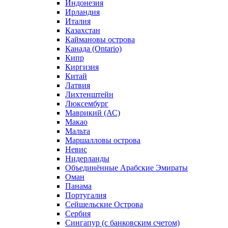
Индонезия
Ирландия
Италия
Казахстан
Каймановы острова
Канада (Ontario)
Кипр
Киргизия
Китай
Латвия
Лихтенштейн
Люксембург
Маврикий (АС)
Макао
Мальта
Маршалловы острова
Нeвис
Нидерланды
Объединённые Арабские Эмираты
Оман
Панама
Португалия
Сейшельские Острова
Сербия
Сингапур (c банковским счетом)