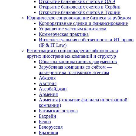
Открытие банковских счетов в ОАЭ
Открытие банковских счетов в Сербии
Открытие банковских счетов в Турции
Юридическое сопровождение бизнеса за рубежом
Корпоративные сделки и финансирование
Управление частным капиталом
Коммерческая практика
Интеллектуальная собственность и ИТ право
(IP & IT Law)
Регистрация и сопровождение офшорных и
других иностранных компаний и структур
Образцы корпоративных документов
Зарубежная компания со счётом —
альтернатива платёжным агентам
Абхазия
Австрия
Азербайджан
Армения
Армения (открытие филиала иностранной
компании)
Багамские острова
Бахрейн
Белиз
Белоруссия
Бразилия