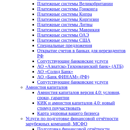
Платежные системы Великобритании
Платежные системы Гонконга
Платежные системы Кипра
Платежные системы Киргизии
Платежные системы Литвы
Платежные системы Маврикия
Платежные системы ОАЭ
Платежные системы США
Специальные предложения
Открытие счетов в банках для нерезидентов
РФ
Сопутствующие банковские услуги
АО «Азиатско-Тихоокеанский банк» (АТБ)
АО «Солид Банк»
АО «Банк ФИНАМ» (РФ)
Сопутствующие банковские услуги
Амнистия капиталов
Амнистия капиталов версия 4.0: условия,
сроки, гарантии
КИК и амнистия капиталов 4.0: новый
стимул поучаствовать
Карта здоровья вашего бизнеса
Услуги по подготовке финансовой отчётности
зарубежных компаний, МСФО
Подготовка финансовой отчётности