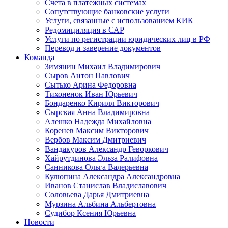
Счета в платежных системах
Сопутствующие банковские услуги
Услуги, связанные с использованием КИК
Редомициляция в САР
Услуги по регистрации юридических лиц в РФ
Перевод и заверение документов
Команда
Зимянин Михаил Владимирович
Сыров Антон Павлович
Сытько Арина Федоровна
Тихоненок Иван Юрьевич
Бондаренко Кирилл Викторович
Сырская Анна Владимировна
Алешко Надежда Михайловна
Коренев Максим Викторович
Вербов Максим Дмитриевич
Вандакуров Александр Геворкович
Хайрутдинова Эльза Ралифовна
Санникова Ольга Валерьевна
Кулюпина Александра Александровна
Иванов Станислав Владиславович
Соловьева Дарья Дмитриевна
Мурзина Альбина Альбертовна
Судибор Ксения Юрьевна
Новости