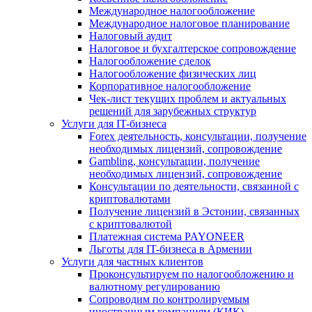
Международное налогообложение
Международное налоговое планирование
Налоговый аудит
Налоговое и бухгалтерское сопровождение
Налогообложение сделок
Налогообложение физических лиц
Корпоративное налогообложение
Чек-лист текущих проблем и актуальных
решений для зарубежных структур
Услуги для IT-бизнеса
Forex деятельность, консультации, получение
необходимых лицензий, сопровождение
Gambling, консультации, получение
необходимых лицензий, сопровождение
Консультации по деятельности, связанной с
криптовалютами
Получение лицензий в Эстонии, связанных
с криптовалютой
Платежная система PAYONEER
Льготы для IT-бизнеса в Армении
Услуги для частных клиентов
Проконсультируем по налогообложению и
валютному регулированию
Сопроводим по контролируемым
иностранным компаниям (КИК)