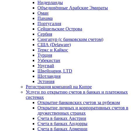
Нидерланды
Объединённые Арабские Эмираты
Оман
Панама
Португалия
Сейшельские Острова
Сербия
Сингапур (c банковским счетом)
США (Delaware)
Теркс и Кайкос
Турция
Узбекистан
Уругвай
Швейцария, LTD
Шотландия
Эстония
Регистрация компаний на Кипре
Услуги по открытию счетов в банках и платежных
системах
Открытие банковских счетов за рубежом
Открытие личных и корпоративных счетов в
дружественных странах
Счета в банках Австрии
Счета в банках Андорры
Счета в банках Армении