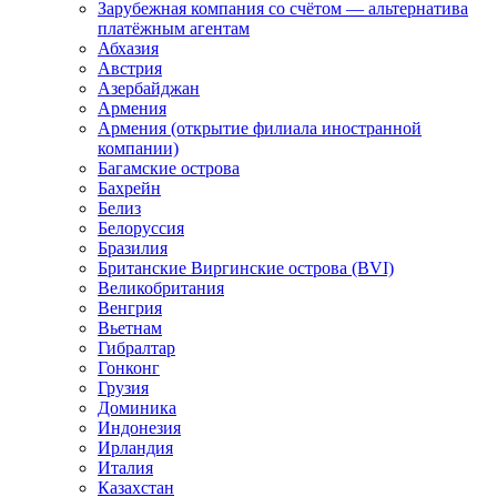
Зарубежная компания со счётом — альтернатива
платёжным агентам
Абхазия
Австрия
Азербайджан
Армения
Армения (открытие филиала иностранной
компании)
Багамские острова
Бахрейн
Белиз
Белоруссия
Бразилия
Британские Виргинские острова (BVI)
Великобритания
Венгрия
Вьетнам
Гибралтар
Гонконг
Грузия
Доминика
Индонезия
Ирландия
Италия
Казахстан