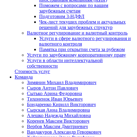
Поможем с вопросами по вашим
зарубежным счетам
Подготовим 3-НДФЛ
Чек-лист текущих проблем и актуальных
решений для зарубежных структур
Валютное регулирование и валютный контроль
Услуги в сфере валютного регулирования и
валютного контроля
Памятка при открытии счета за рубежом
Услуги по зарубежному корпоративному праву
Услуги в области интеллектуальной
собственности
Стоимость услуг
Команда
Зимянин Михаил Владимирович
Сыров Антон Павлович
Сытько Арина Федоровна
Тихоненок Иван Юрьевич
Бондаренко Кирилл Викторович
Сырская Анна Владимировна
Алешко Надежда Михайловна
Коренев Максим Викторович
Вербов Максим Дмитриевич
Вандакуров Александр Геворкович