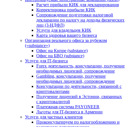
Расчет прибыли КИК для декларирования
Корректировка прибыли КИК
Сопровождение подготовки налоговой
декларации по налогу на доходы физических
лиц (3-НДФЛ)
Услуги для владельцев КИК
Карта здоровья вашего бизнеса
Организация реального офиса за рубежом
(«substance»)
Офис на Кипре (substance)
Офис на БВО (substance)
Услуги для IT-бизнеса
Forex деятельность, консультации, получение
необходимых лицензий, сопровождение
Gambling, консультации, получение
необходимых лицензий, сопровождение
Консультации по деятельности, связанной с
криптовалютами
Получение лицензий в Эстонии, связанных
с криптовалютой
Платежная система PAYONEER
Льготы для IT-бизнеса в Армении
Услуги для частных клиентов
Проконсультируем по налогообложению и