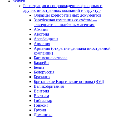
Услуги
Регистрация и сопровождение офшорных и
других иностранных компаний и структур
Образцы корпоративных документов
Зарубежная компания со счётом —
альтернатива платёжным агентам
Абхазия
Австрия
Азербайджан
Армения
Армения (открытие филиала иностранной
компании)
Багамские острова
Бахрейн
Белиз
Белоруссия
Бразилия
Британские Виргинские острова (BVI)
Великобритания
Венгрия
Вьетнам
Гибралтар
Гонконг
Грузия
Доминика