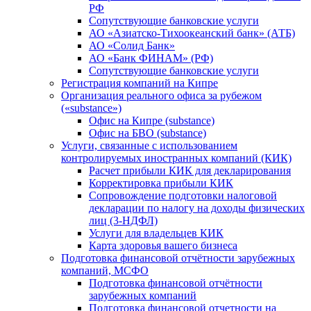
РФ
Сопутствующие банковские услуги
АО «Азиатско-Тихоокеанский банк» (АТБ)
АО «Солид Банк»
АО «Банк ФИНАМ» (РФ)
Сопутствующие банковские услуги
Регистрация компаний на Кипре
Организация реального офиса за рубежом
(«substance»)
Офис на Кипре (substance)
Офис на БВО (substance)
Услуги, связанные с использованием
контролируемых иностранных компаний (КИК)
Расчет прибыли КИК для декларирования
Корректировка прибыли КИК
Сопровождение подготовки налоговой
декларации по налогу на доходы физических
лиц (3-НДФЛ)
Услуги для владельцев КИК
Карта здоровья вашего бизнеса
Подготовка финансовой отчётности зарубежных
компаний, МСФО
Подготовка финансовой отчётности
зарубежных компаний
Подготовка финансовой отчетности на