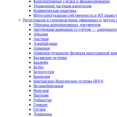
Корпоративные сделки и финансирование
Управление частным капиталом
Коммерческая практика
Интеллектуальная собственность и ИТ право (
Регистрация и сопровождение офшорных и других 
Образцы корпоративных документов
Зарубежная компания со счётом — альтернат
Абхазия
Австрия
Азербайджан
Армения
Армения (открытие филиала иностранной ко
Багамские острова
Бахрейн
Белиз
Белоруссия
Бразилия
Британские Виргинские острова (BVI)
Великобритания
Венгрия
Вьетнам
Гибралтар
Гонконг
Грузия
Доминика