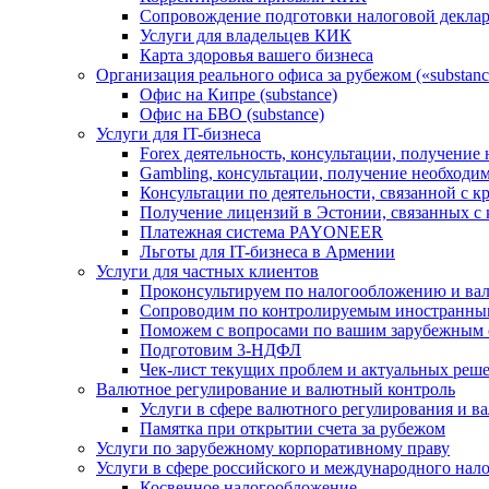
Сопровождение подготовки налоговой деклар
Услуги для владельцев КИК
Карта здоровья вашего бизнеса
Организация реального офиса за рубежом («substanc
Офис на Кипре (substance)
Офис на БВО (substance)
Услуги для IT-бизнеса
Forex деятельность, консультации, получени
Gambling, консультации, получение необход
Консультации по деятельности, связанной с 
Получение лицензий в Эстонии, связанных с
Платежная система PAYONEER
Льготы для IT-бизнеса в Армении
Услуги для частных клиентов
Проконсультируем по налогообложению и ва
Сопроводим по контролируемым иностранны
Поможем с вопросами по вашим зарубежным 
Подготовим 3-НДФЛ
Чек-лист текущих проблем и актуальных реш
Валютное регулирование и валютный контроль
Услуги в сфере валютного регулирования и в
Памятка при открытии счета за рубежом
Услуги по зарубежному корпоративному праву
Услуги в сфере российского и международного нал
Косвенное налогообложение