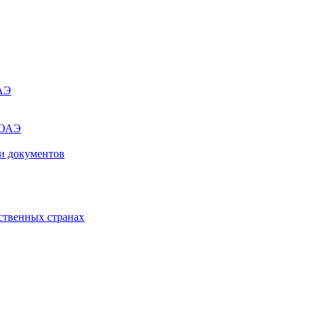
ОАЭ
 ОАЭ
и документов
ственных странах