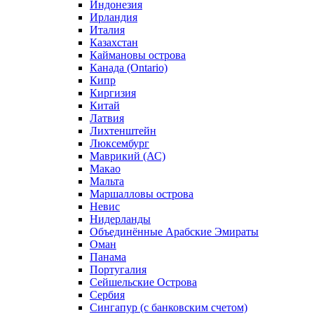
Индонезия
Ирландия
Италия
Казахстан
Каймановы острова
Канада (Ontario)
Кипр
Киргизия
Китай
Латвия
Лихтенштейн
Люксембург
Маврикий (АС)
Макао
Мальта
Маршалловы острова
Нeвис
Нидерланды
Объединённые Арабские Эмираты
Оман
Панама
Португалия
Сейшельские Острова
Сербия
Сингапур (c банковским счетом)