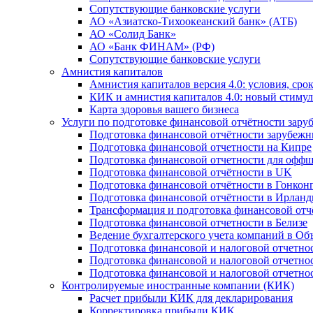
Сопутствующие банковские услуги
АО «Азиатско-Тихоокеанский банк» (АТБ)
АО «Солид Банк»
АО «Банк ФИНАМ» (РФ)
Сопутствующие банковские услуги
Амнистия капиталов
Амнистия капиталов версия 4.0: условия, сро
КИК и амнистия капиталов 4.0: новый стимул
Карта здоровья вашего бизнеса
Услуги по подготовке финансовой отчётности за
Подготовка финансовой отчётности зарубеж
Подготовка финансовой отчетности на Кипре
Подготовка финансовой отчетности для офф
Подготовка финансовой отчётности в UK
Подготовка финансовой отчётности в Гонкон
Подготовка финансовой отчётности в Ирлан
Трансформация и подготовка финансовой от
Подготовка финансовой отчетности в Белизе
Ведение бухгалтерского учета компаний в О
Подготовка финансовой и налоговой отчетно
Подготовка финансовой и налоговой отчетно
Подготовка финансовой и налоговой отчетно
Контролируемые иностранные компании (КИК)
Расчет прибыли КИК для декларирования
Корректировка прибыли КИК