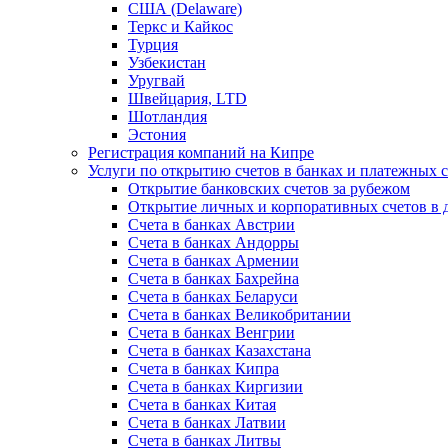
США (Delaware)
Теркс и Кайкос
Турция
Узбекистан
Уругвай
Швейцария, LTD
Шотландия
Эстония
Регистрация компаний на Кипре
Услуги по открытию счетов в банках и платежных 
Открытие банковских счетов за рубежом
Открытие личных и корпоративных счетов в 
Счета в банках Австрии
Счета в банках Андорры
Счета в банках Армении
Счета в банках Бахрейна
Счета в банках Беларуси
Счета в банках Великобритании
Счета в банках Венгрии
Счета в банках Казахстана
Счета в банках Кипра
Счета в банках Киргизии
Счета в банках Китая
Счета в банках Латвии
Счета в банках Литвы