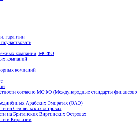
ки, гарантии
 поучаствовать
рубежных компаний, МСФО
ных компаний
шорных компаний
ге
дии
чётности согласно МСФО (Международные стандарты финансово
бъединённых Арабских Эмиратах (ОАЭ)
сти на Сейшельских островах
сти на Британских Виргинских Островах
сти в Киргизии