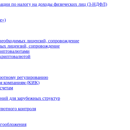
ации по налогу на доходы физических лиц (3-НДФЛ)
e»)
е необходимых лицензий, сопровождение
имых лицензий, сопровождение
криптовалютами
 криптовалютой
лютному регулированию
м компаниям (КИК)
счетам
ений для зарубежных структур
алютного контроля
огообложения