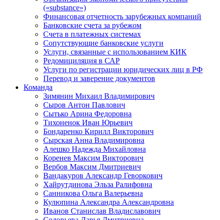
(«substance»)
Финансовая отчетность зарубежных компаний
Банковские счета за рубежом
Счета в платежных системах
Сопутствующие банковские услуги
Услуги, связанные с использованием КИК
Редомициляция в САР
Услуги по регистрации юридических лиц в РФ
Перевод и заверение документов
Команда
Зимянин Михаил Владимирович
Сыров Антон Павлович
Сытько Арина Федоровна
Тихоненок Иван Юрьевич
Бондаренко Кирилл Викторович
Сырская Анна Владимировна
Алешко Надежда Михайловна
Коренев Максим Викторович
Вербов Максим Дмитриевич
Вандакуров Александр Геворкович
Хайрутдинова Эльза Ралифовна
Санникова Ольга Валерьевна
Кулюпина Александра Александровна
Иванов Станислав Владиславович
Соловьева Дарья Дмитриевна