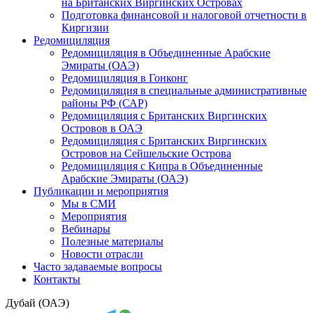
на Британских Виргинских Островах
Подготовка финансовой и налоговой отчетности в
Киргизии
Редомициляция
Редомициляция в Объединенные Арабские
Эмираты (ОАЭ)
Редомициляция в Гонконг
Редомициляция в специальные административные
районы РФ (САР)
Редомициляция с Британских Виргинских
Островов в ОАЭ
Редомициляция с Британских Виргинских
Островов на Сейшельские Острова
Редомициляция с Кипра в Объединенные
Арабские Эмираты (ОАЭ)
Публикации и мероприятия
Мы в СМИ
Мероприятия
Вебинары
Полезные материалы
Новости отрасли
Часто задаваемые вопросы
Контакты
Дубай (ОАЭ)