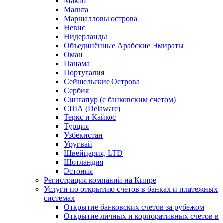
Макао
Мальта
Маршалловы острова
Нeвис
Нидерланды
Объединённые Арабские Эмираты
Оман
Панама
Португалия
Сейшельские Острова
Сербия
Сингапур (c банковским счетом)
США (Delaware)
Теркс и Кайкос
Турция
Узбекистан
Уругвай
Швейцария, LTD
Шотландия
Эстония
Регистрация компаний на Кипре
Услуги по открытию счетов в банках и платежных
системах
Открытие банковских счетов за рубежом
Открытие личных и корпоративных счетов в