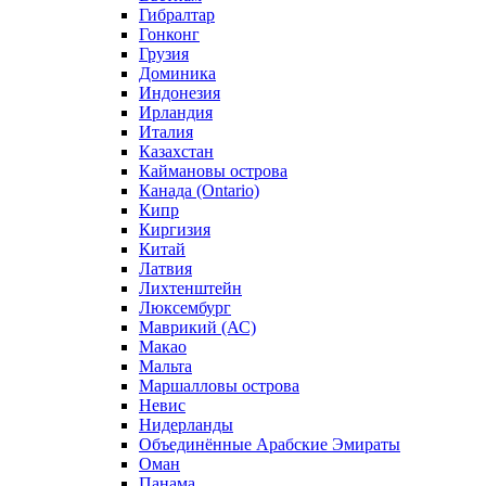
Гибралтар
Гонконг
Грузия
Доминика
Индонезия
Ирландия
Италия
Казахстан
Каймановы острова
Канада (Ontario)
Кипр
Киргизия
Китай
Латвия
Лихтенштейн
Люксембург
Маврикий (АС)
Макао
Мальта
Маршалловы острова
Нeвис
Нидерланды
Объединённые Арабские Эмираты
Оман
Панама