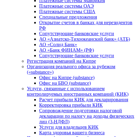
Платежные системы Маврикия
Платежные системы ОАЭ
Платежные системы США
Специальные предложения
Открытие счетов в банках для нерезидентов
РФ
Сопутствующие банковские услуги
АО «Азиатско-Тихоокеанский банк» (АТБ)
АО «Солид Банк»
АО «Банк ФИНАМ» (РФ)
Сопутствующие банковские услуги
Регистрация компаний на Кипре
Организация реального офиса за рубежом
(«substance»)
Офис на Кипре (substance)
Офис на БВО (substance)
Услуги, связанные с использованием
контролируемых иностранных компаний (КИК)
Расчет прибыли КИК для декларирования
Корректировка прибыли КИК
Сопровождение подготовки налоговой
декларации по налогу на доходы физических
лиц (3-НДФЛ)
Услуги для владельцев КИК
Карта здоровья вашего бизнеса