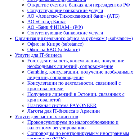
Открытие счетов в банках для нерезидентов РФ
Сопутствующие банковские услуги
АО «Азиатско-Тихоокеанский банк» (АТБ)
АО «Солид Банк»
АО «Банк ФИНАМ» (РФ)
Сопутствующие банковские услуги
Организация реального офиса за рубежом («substance»)
Офис на Кипре (substance)
Офис на БВО (substance)
Услуги для IT-бизнеса
Forex деятельность, консультации, получение
необходимых лицензий, сопровождение
Gambling, консультации, получение необходимых
лицензий, сопровождение
Консультации по деятельности, связанной с
криптовалютами
Получение лицензий в Эстонии, связанных с
криптовалютой
Платежная система PAYONEER
Льготы для IT-бизнеса в Армении
Услуги для частных клиентов
Проконсультируем по налогообложению и
валютному регулированию
Сопроводим по контролируемым иностранным
компаниям (КИК)