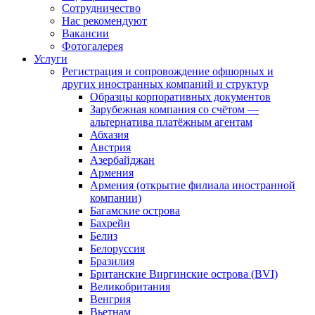
Сотрудничество
Нас рекомендуют
Вакансии
Фотогалерея
Услуги
Регистрация и сопровождение офшорных и
других иностранных компаний и структур
Образцы корпоративных документов
Зарубежная компания со счётом —
альтернатива платёжным агентам
Абхазия
Австрия
Азербайджан
Армения
Армения (открытие филиала иностранной
компании)
Багамские острова
Бахрейн
Белиз
Белоруссия
Бразилия
Британские Виргинские острова (BVI)
Великобритания
Венгрия
Вьетнам