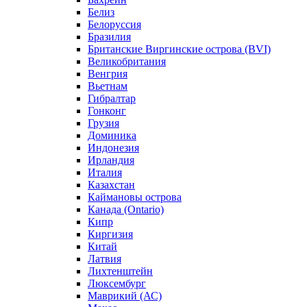
Белиз
Белоруссия
Бразилия
Британские Виргинские острова (BVI)
Великобритания
Венгрия
Вьетнам
Гибралтар
Гонконг
Грузия
Доминика
Индонезия
Ирландия
Италия
Казахстан
Каймановы острова
Канада (Ontario)
Кипр
Киргизия
Китай
Латвия
Лихтенштейн
Люксембург
Маврикий (АС)