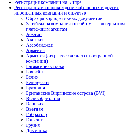
Регистрация компаний на Кипре
Регистрация и сопровождение офшорных и других
иностранных компаний и структур
Образцы корпоративных документов
Зарубежная компания со счётом — альтернатива
платёжным агентам
Абхазия
Австрия
Азербайджан
Армения
Армения (открытие филиала иностранной
компании)
Багамские острова
Бахрейн
Белиз
Белоруссия
Бразилия
Британские Виргинские острова (BVI)
Великобритания
Венгрия
Вьетнам
Гибралтар
Гонконг
Грузия
Доминика