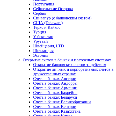
Португалия
Сейшельские Острова
Сербия
Сингапур (c банковским счетом)
США (Delaware)
Теркс и Кайкос
Турция
Узбекистан
Уругвай
Швейцария, LTD
Шотландия
Эстония
Открытие счетов в банках и платежных системах
Открытие банковских счетов за рубежом
Открытие личных и корпоративных счетов в
дружественных странах
Счета в банках Австрии
Счета в банках Андорры
Счета в банках Армении
Счета в банках Бахрейна
Счета в банках Беларуси
Счета в банках Великобритании
Счета в банках Венгрии
Счета в банках Казахстана
Счета в банках Кипра