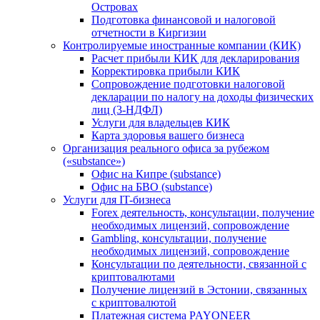
Островах
Подготовка финансовой и налоговой
отчетности в Киргизии
Контролируемые иностранные компании (КИК)
Расчет прибыли КИК для декларирования
Корректировка прибыли КИК
Сопровождение подготовки налоговой
декларации по налогу на доходы физических
лиц (3-НДФЛ)
Услуги для владельцев КИК
Карта здоровья вашего бизнеса
Организация реального офиса за рубежом
(«substance»)
Офис на Кипре (substance)
Офис на БВО (substance)
Услуги для IT-бизнеса
Forex деятельность, консультации, получение
необходимых лицензий, сопровождение
Gambling, консультации, получение
необходимых лицензий, сопровождение
Консультации по деятельности, связанной с
криптовалютами
Получение лицензий в Эстонии, связанных
с криптовалютой
Платежная система PAYONEER