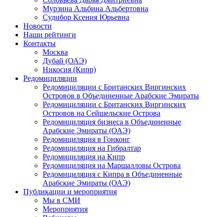
Мурзина Альбина Альбертовна
Судибор Ксения Юрьевна
Новости
Наши рейтинги
Контакты
Москва
Дубай (ОАЭ)
Никосия (Кипр)
Редомициляции
Редомициляции с Британских Виргинских
Островов в Объединенные Арабские Эмираты
Редомициляции с Британских Виргинских
Островов на Сейшельские Острова
Редомициляция бизнеса в Объединенные
Арабские Эмираты (ОАЭ)
Редомициляция в Гонконг
Редомициляция на Гибралтар
Редомициляция на Кипр
Редомициляция на Маршалловы Острова
Редомициляция с Кипра в Объединенные
Арабские Эмираты (ОАЭ)
Публикации и мероприятия
Мы в СМИ
Мероприятия