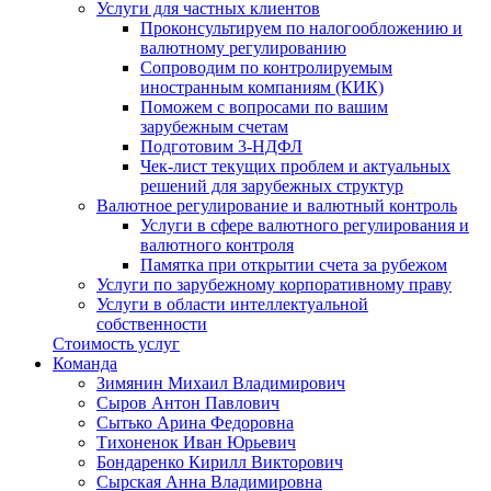
Услуги для частных клиентов
Проконсультируем по налогообложению и
валютному регулированию
Сопроводим по контролируемым
иностранным компаниям (КИК)
Поможем с вопросами по вашим
зарубежным счетам
Подготовим 3-НДФЛ
Чек-лист текущих проблем и актуальных
решений для зарубежных структур
Валютное регулирование и валютный контроль
Услуги в сфере валютного регулирования и
валютного контроля
Памятка при открытии счета за рубежом
Услуги по зарубежному корпоративному праву
Услуги в области интеллектуальной
собственности
Стоимость услуг
Команда
Зимянин Михаил Владимирович
Сыров Антон Павлович
Сытько Арина Федоровна
Тихоненок Иван Юрьевич
Бондаренко Кирилл Викторович
Сырская Анна Владимировна