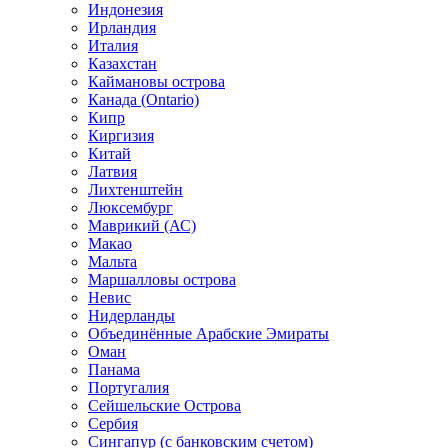
Индонезия
Ирландия
Италия
Казахстан
Каймановы острова
Канада (Ontario)
Кипр
Киргизия
Китай
Латвия
Лихтенштейн
Люксембург
Маврикий (АС)
Макао
Мальта
Маршалловы острова
Нeвис
Нидерланды
Объединённые Арабские Эмираты
Оман
Панама
Португалия
Сейшельские Острова
Сербия
Сингапур (c банковским счетом)