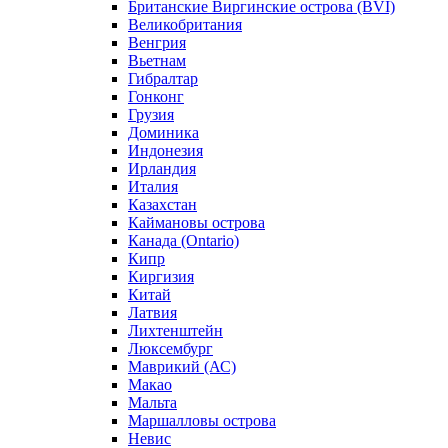
Британские Виргинские острова (BVI)
Великобритания
Венгрия
Вьетнам
Гибралтар
Гонконг
Грузия
Доминика
Индонезия
Ирландия
Италия
Казахстан
Каймановы острова
Канада (Ontario)
Кипр
Киргизия
Китай
Латвия
Лихтенштейн
Люксембург
Маврикий (АС)
Макао
Мальта
Маршалловы острова
Нeвис