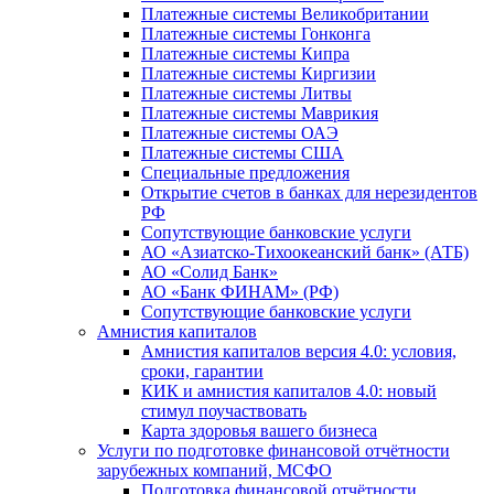
Платежные системы Великобритании
Платежные системы Гонконга
Платежные системы Кипра
Платежные системы Киргизии
Платежные системы Литвы
Платежные системы Маврикия
Платежные системы ОАЭ
Платежные системы США
Специальные предложения
Открытие счетов в банках для нерезидентов
РФ
Сопутствующие банковские услуги
АО «Азиатско-Тихоокеанский банк» (АТБ)
АО «Солид Банк»
АО «Банк ФИНАМ» (РФ)
Сопутствующие банковские услуги
Амнистия капиталов
Амнистия капиталов версия 4.0: условия,
сроки, гарантии
КИК и амнистия капиталов 4.0: новый
стимул поучаствовать
Карта здоровья вашего бизнеса
Услуги по подготовке финансовой отчётности
зарубежных компаний, МСФО
Подготовка финансовой отчётности