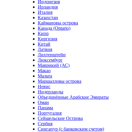
Индонезия
Ирландия
Италия
Казахстан
Каймановы острова
Канада (Ontario)
Кипр
Киргизия
Китай
Латвия
Лихтенштейн
Люксембург
Маврикий (АС)
Макао
Мальта
Маршалловы острова
Нeвис
Нидерланды
Объединённые Арабские Эмираты
Оман
Панама
Португалия
Сейшельские Острова
Сербия
Сингапур (c банковским счетом)