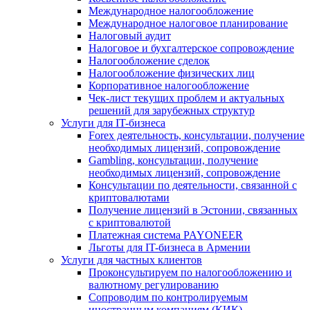
Международное налогообложение
Международное налоговое планирование
Налоговый аудит
Налоговое и бухгалтерское сопровождение
Налогообложение сделок
Налогообложение физических лиц
Корпоративное налогообложение
Чек-лист текущих проблем и актуальных
решений для зарубежных структур
Услуги для IT-бизнеса
Forex деятельность, консультации, получение
необходимых лицензий, сопровождение
Gambling, консультации, получение
необходимых лицензий, сопровождение
Консультации по деятельности, связанной с
криптовалютами
Получение лицензий в Эстонии, связанных
с криптовалютой
Платежная система PAYONEER
Льготы для IT-бизнеса в Армении
Услуги для частных клиентов
Проконсультируем по налогообложению и
валютному регулированию
Сопроводим по контролируемым
иностранным компаниям (КИК)