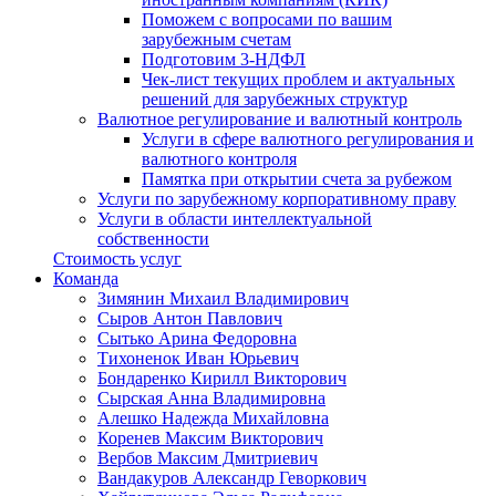
Поможем с вопросами по вашим
зарубежным счетам
Подготовим 3-НДФЛ
Чек-лист текущих проблем и актуальных
решений для зарубежных структур
Валютное регулирование и валютный контроль
Услуги в сфере валютного регулирования и
валютного контроля
Памятка при открытии счета за рубежом
Услуги по зарубежному корпоративному праву
Услуги в области интеллектуальной
собственности
Стоимость услуг
Команда
Зимянин Михаил Владимирович
Сыров Антон Павлович
Сытько Арина Федоровна
Тихоненок Иван Юрьевич
Бондаренко Кирилл Викторович
Сырская Анна Владимировна
Алешко Надежда Михайловна
Коренев Максим Викторович
Вербов Максим Дмитриевич
Вандакуров Александр Геворкович