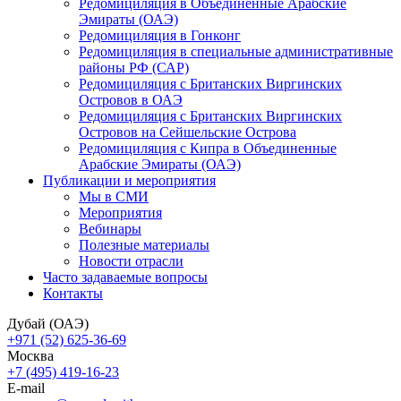
Редомициляция в Объединенные Арабские
Эмираты (ОАЭ)
Редомициляция в Гонконг
Редомициляция в специальные административные
районы РФ (САР)
Редомициляция с Британских Виргинских
Островов в ОАЭ
Редомициляция с Британских Виргинских
Островов на Сейшельские Острова
Редомициляция с Кипра в Объединенные
Арабские Эмираты (ОАЭ)
Публикации и мероприятия
Мы в СМИ
Мероприятия
Вебинары
Полезные материалы
Новости отрасли
Часто задаваемые вопросы
Контакты
Дубай (ОАЭ)
+971 (52) 625-36-69
Москва
+7 (495) 419-16-23
E-mail