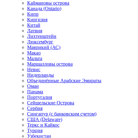
Каймановы острова
Канада (Ontario)
Кипр
Киргизия
Китай
Латвия
Лихтенштейн
Люксембург
Маврикий (АС)
Макао
Мальта
Маршалловы острова
Нeвис
Нидерланды
Объединённые Арабские Эмираты
Оман
Панама
Португалия
Сейшельские Острова
Сербия
Сингапур (c банковским счетом)
США (Delaware)
Теркс и Кайкос
Турция
Узбекистан