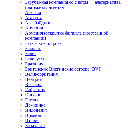
Зарубежная компания со счётом — альтернатива
платёжным агентам
Абхазия
Австрия
Азербайджан
Армения
Армения (открытие филиала иностранной
компании)
Багамские острова
Бахрейн
Белиз
Белоруссия
Бразилия
Британские Виргинские острова (BVI)
Великобритания
Венгрия
Вьетнам
Гибралтар
Гонконг
Грузия
Доминика
Индонезия
Ирландия
Италия
Казахстан