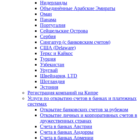
Нидерланды
Объединённые Арабские Эмираты
Оман
Панама
Португалия
Сейшельские Острова
Сербия
Сингапур (c банковским счетом)
США (Delaware)
Теркс и Кайкос
Турция
Узбекистан
Уругвай
Швейцария, LTD
Шотландия
Эстония
Регистрация компаний на Кипре
Услуги по открытию счетов в банках и платежных
системах
Открытие банковских счетов за рубежом
Открытие личных и корпоративных счетов в
дружественных странах
Счета в банках Австрии
Счета в банках Андорры
Счета в банках Армении