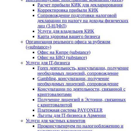
Расчет прибыли КИК для декларирования
Корректировка прибыли КИК
Сопровождение подготовки налоговой
декларации по налогу на доходы физических
лиц (3-НДФЛ)
Услуги для владельцев КИК
Карта здоровья вашего бизнеса
Организация реального офиса за рубежом
(«substance»)
Офис на Кипре (substance)
Офис на БВО (substance)
Услуги для IT-бизнеса
Forex деятельность, консультации, получение
необходимых лицензий, сопровождение
Gambling, консультации, получение
необходимых лицензий, сопровождение
Консультации по деятельности, связанной с
криптовалютами
Получение лицензий в Эстонии, связанных
с криптовалютой
Платежная система PAYONEER
Льготы для IT-бизнеса в Армении
Услуги для частных клиентов
Проконсультируем по налогообложению и