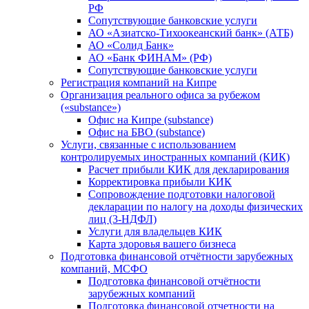
РФ
Сопутствующие банковские услуги
АО «Азиатско-Тихоокеанский банк» (АТБ)
АО «Солид Банк»
АО «Банк ФИНАМ» (РФ)
Сопутствующие банковские услуги
Регистрация компаний на Кипре
Организация реального офиса за рубежом
(«substance»)
Офис на Кипре (substance)
Офис на БВО (substance)
Услуги, связанные с использованием
контролируемых иностранных компаний (КИК)
Расчет прибыли КИК для декларирования
Корректировка прибыли КИК
Сопровождение подготовки налоговой
декларации по налогу на доходы физических
лиц (3-НДФЛ)
Услуги для владельцев КИК
Карта здоровья вашего бизнеса
Подготовка финансовой отчётности зарубежных
компаний, МСФО
Подготовка финансовой отчётности
зарубежных компаний
Подготовка финансовой отчетности на