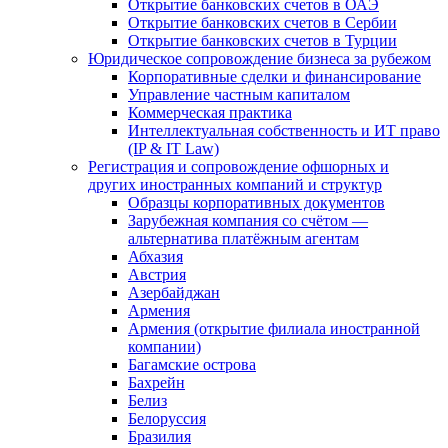
Открытие банковских счетов в ОАЭ
Открытие банковских счетов в Сербии
Открытие банковских счетов в Турции
Юридическое сопровождение бизнеса за рубежом
Корпоративные сделки и финансирование
Управление частным капиталом
Коммерческая практика
Интеллектуальная собственность и ИТ право
(IP & IT Law)
Регистрация и сопровождение офшорных и
других иностранных компаний и структур
Образцы корпоративных документов
Зарубежная компания со счётом —
альтернатива платёжным агентам
Абхазия
Австрия
Азербайджан
Армения
Армения (открытие филиала иностранной
компании)
Багамские острова
Бахрейн
Белиз
Белоруссия
Бразилия