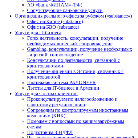
АО «Банк ФИНАМ» (РФ)
Сопутствующие банковские услуги
Организация реального офиса за рубежом («substance»)
Офис на Кипре (substance)
Офис на БВО (substance)
Услуги для IT-бизнеса
Forex деятельность, консультации, получение
необходимых лицензий, сопровождение
Gambling, консультации, получение необходимых
лицензий, сопровождение
Консультации по деятельности, связанной с
криптовалютами
Получение лицензий в Эстонии, связанных с
криптовалютой
Платежная система PAYONEER
Льготы для IT-бизнеса в Армении
Услуги для частных клиентов
Проконсультируем по налогообложению и
валютному регулированию
Сопроводим по контролируемым иностранным
компаниям (КИК)
Поможем с вопросами по вашим зарубежным
счетам
Подготовим 3-НДФЛ
Чек-лист текущих проблем и актуальных решений