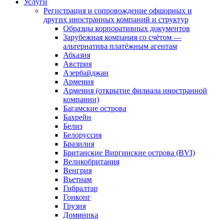
Услуги
Регистрация и сопровождение офшорных и
других иностранных компаний и структур
Образцы корпоративных документов
Зарубежная компания со счётом —
альтернатива платёжным агентам
Абхазия
Австрия
Азербайджан
Армения
Армения (открытие филиала иностранной
компании)
Багамские острова
Бахрейн
Белиз
Белоруссия
Бразилия
Британские Виргинские острова (BVI)
Великобритания
Венгрия
Вьетнам
Гибралтар
Гонконг
Грузия
Доминика