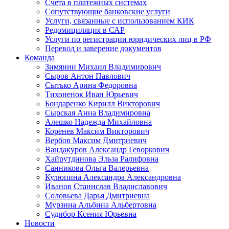
Счета в платежных системах
Сопутствующие банковские услуги
Услуги, связанные с использованием КИК
Редомициляция в САР
Услуги по регистрации юридических лиц в РФ
Перевод и заверение документов
Команда
Зимянин Михаил Владимирович
Сыров Антон Павлович
Сытько Арина Федоровна
Тихоненок Иван Юрьевич
Бондаренко Кирилл Викторович
Сырская Анна Владимировна
Алешко Надежда Михайловна
Коренев Максим Викторович
Вербов Максим Дмитриевич
Вандакуров Александр Геворкович
Хайрутдинова Эльза Ралифовна
Санникова Ольга Валерьевна
Кулюпина Александра Александровна
Иванов Станислав Владиславович
Соловьева Дарья Дмитриевна
Мурзина Альбина Альбертовна
Судибор Ксения Юрьевна
Новости