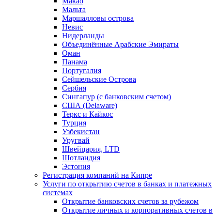
Макао
Мальта
Маршалловы острова
Нeвис
Нидерланды
Объединённые Арабские Эмираты
Оман
Панама
Португалия
Сейшельские Острова
Сербия
Сингапур (c банковским счетом)
США (Delaware)
Теркс и Кайкос
Турция
Узбекистан
Уругвай
Швейцария, LTD
Шотландия
Эстония
Регистрация компаний на Кипре
Услуги по открытию счетов в банках и платежных
системах
Открытие банковских счетов за рубежом
Открытие личных и корпоративных счетов в