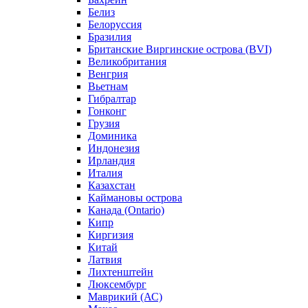
Белиз
Белоруссия
Бразилия
Британские Виргинские острова (BVI)
Великобритания
Венгрия
Вьетнам
Гибралтар
Гонконг
Грузия
Доминика
Индонезия
Ирландия
Италия
Казахстан
Каймановы острова
Канада (Ontario)
Кипр
Киргизия
Китай
Латвия
Лихтенштейн
Люксембург
Маврикий (АС)