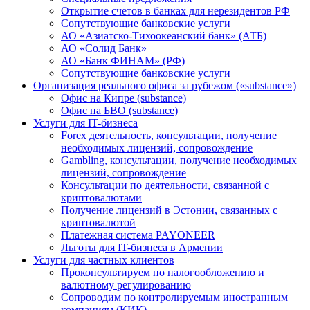
Открытие счетов в банках для нерезидентов РФ
Сопутствующие банковские услуги
АО «Азиатско-Тихоокеанский банк» (АТБ)
АО «Солид Банк»
АО «Банк ФИНАМ» (РФ)
Сопутствующие банковские услуги
Организация реального офиса за рубежом («substance»)
Офис на Кипре (substance)
Офис на БВО (substance)
Услуги для IT-бизнеса
Forex деятельность, консультации, получение
необходимых лицензий, сопровождение
Gambling, консультации, получение необходимых
лицензий, сопровождение
Консультации по деятельности, связанной с
криптовалютами
Получение лицензий в Эстонии, связанных с
криптовалютой
Платежная система PAYONEER
Льготы для IT-бизнеса в Армении
Услуги для частных клиентов
Проконсультируем по налогообложению и
валютному регулированию
Сопроводим по контролируемым иностранным
компаниям (КИК)