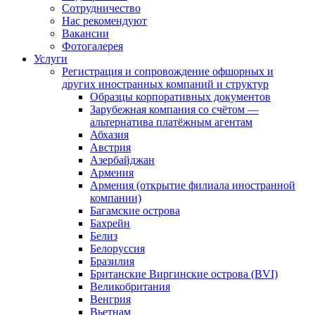
Сотрудничество
Нас рекомендуют
Вакансии
Фотогалерея
Услуги
Регистрация и сопровождение офшорных и
других иностранных компаний и структур
Образцы корпоративных документов
Зарубежная компания со счётом —
альтернатива платёжным агентам
Абхазия
Австрия
Азербайджан
Армения
Армения (открытие филиала иностранной
компании)
Багамские острова
Бахрейн
Белиз
Белоруссия
Бразилия
Британские Виргинские острова (BVI)
Великобритания
Венгрия
Вьетнам