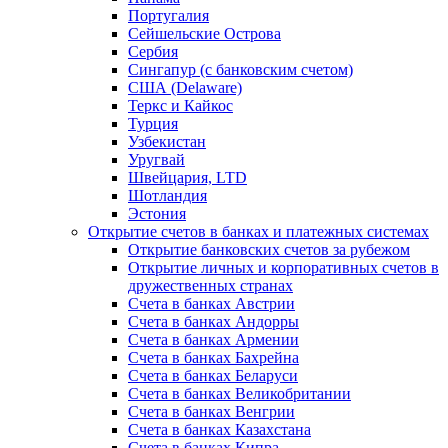
Португалия
Сейшельские Острова
Сербия
Сингапур (c банковским счетом)
США (Delaware)
Теркс и Кайкос
Турция
Узбекистан
Уругвай
Швейцария, LTD
Шотландия
Эстония
Открытие счетов в банках и платежных системах
Открытие банковских счетов за рубежом
Открытие личных и корпоративных счетов в
дружественных странах
Счета в банках Австрии
Счета в банках Андорры
Счета в банках Армении
Счета в банках Бахрейна
Счета в банках Беларуси
Счета в банках Великобритании
Счета в банках Венгрии
Счета в банках Казахстана
Счета в банках Кипра