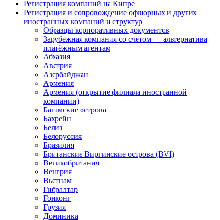
Регистрация компаний на Кипре
Регистрация и сопровождение офшорных и других
иностранных компаний и структур
Образцы корпоративных документов
Зарубежная компания со счётом — альтернатива
платёжным агентам
Абхазия
Австрия
Азербайджан
Армения
Армения (открытие филиала иностранной
компании)
Багамские острова
Бахрейн
Белиз
Белоруссия
Бразилия
Британские Виргинские острова (BVI)
Великобритания
Венгрия
Вьетнам
Гибралтар
Гонконг
Грузия
Доминика