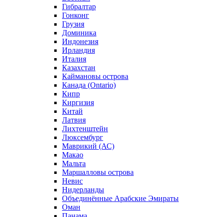
Гибралтар
Гонконг
Грузия
Доминика
Индонезия
Ирландия
Италия
Казахстан
Каймановы острова
Канада (Ontario)
Кипр
Киргизия
Китай
Латвия
Лихтенштейн
Люксембург
Маврикий (АС)
Макао
Мальта
Маршалловы острова
Нeвис
Нидерланды
Объединённые Арабские Эмираты
Оман
Панама