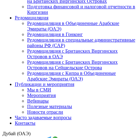
на Британских Виргинских Островах
Подготовка финансовой и налоговой отчетности в
Киргизии
Редомициляция
Редомициляция в Объединенные Арабские
Эмираты (ОАЭ)
Редомициляция в Гонконг
Редомициляция в специальные административные
районы РФ (САР)
Редомициляция с Британских Виргинских
Островов в ОАЭ
Редомициляция с Британских Виргинских
Островов на Сейшельские Острова
Редомициляция с Кипра в Объединенные
Арабские Эмираты (ОАЭ)
Публикации и мероприятия
Мы в СМИ
Мероприятия
Вебинары
Полезные материалы
Новости отрасли
Часто задаваемые вопросы
Контакты
Дубай (ОАЭ)