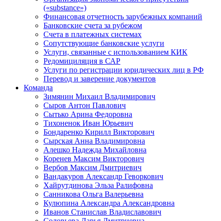
(«substance»)
Финансовая отчетность зарубежных компаний
Банковские счета за рубежом
Счета в платежных системах
Сопутствующие банковские услуги
Услуги, связанные с использованием КИК
Редомициляция в САР
Услуги по регистрации юридических лиц в РФ
Перевод и заверение документов
Команда
Зимянин Михаил Владимирович
Сыров Антон Павлович
Сытько Арина Федоровна
Тихоненок Иван Юрьевич
Бондаренко Кирилл Викторович
Сырская Анна Владимировна
Алешко Надежда Михайловна
Коренев Максим Викторович
Вербов Максим Дмитриевич
Вандакуров Александр Геворкович
Хайрутдинова Эльза Ралифовна
Санникова Ольга Валерьевна
Кулюпина Александра Александровна
Иванов Станислав Владиславович
Соловьева Дарья Дмитриевна