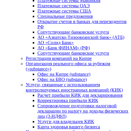
Платежные системы Маврикия
Платежные системы ОАЭ
Платежные системы США
Специальные предложения
Открытие счетов в банках для нерезидентов
РФ
Сопутствующие банковские услуги
АО «Азиатско-Тихоокеанский банк» (АТБ)
АО «Солид Банк»
АО «Банк ФИНАМ» (РФ)
Сопутствующие банковские услуги
Регистрация компаний на Кипре
Организация реального офиса за рубежом
(«substance»)
Офис на Кипре (substance)
Офис на БВО (substance)
Услуги, связанные с использованием
контролируемых иностранных компаний (КИК)
Расчет прибыли КИК для декларирования
Корректировка прибыли КИК
Сопровождение подготовки налоговой
декларации по налогу на доходы физических
лиц (3-НДФЛ)
Услуги для владельцев КИК
Карта здоровья вашего бизнеса