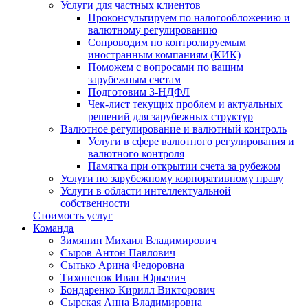
Услуги для частных клиентов
Проконсультируем по налогообложению и
валютному регулированию
Сопроводим по контролируемым
иностранным компаниям (КИК)
Поможем с вопросами по вашим
зарубежным счетам
Подготовим 3-НДФЛ
Чек-лист текущих проблем и актуальных
решений для зарубежных структур
Валютное регулирование и валютный контроль
Услуги в сфере валютного регулирования и
валютного контроля
Памятка при открытии счета за рубежом
Услуги по зарубежному корпоративному праву
Услуги в области интеллектуальной
собственности
Стоимость услуг
Команда
Зимянин Михаил Владимирович
Сыров Антон Павлович
Сытько Арина Федоровна
Тихоненок Иван Юрьевич
Бондаренко Кирилл Викторович
Сырская Анна Владимировна