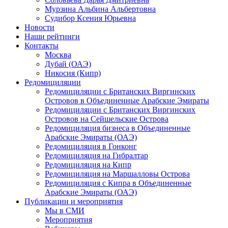
Мурзина Альбина Альбертовна
Судибор Ксения Юрьевна
Новости
Наши рейтинги
Контакты
Москва
Дубай (ОАЭ)
Никосия (Кипр)
Редомициляции
Редомициляции с Британских Виргинских
Островов в Объединенные Арабские Эмираты
Редомициляции с Британских Виргинских
Островов на Сейшельские Острова
Редомициляция бизнеса в Объединенные
Арабские Эмираты (ОАЭ)
Редомициляция в Гонконг
Редомициляция на Гибралтар
Редомициляция на Кипр
Редомициляция на Маршалловы Острова
Редомициляция с Кипра в Объединенные
Арабские Эмираты (ОАЭ)
Публикации и мероприятия
Мы в СМИ
Мероприятия