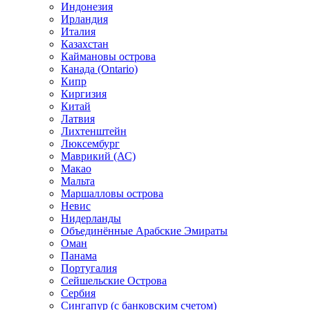
Индонезия
Ирландия
Италия
Казахстан
Каймановы острова
Канада (Ontario)
Кипр
Киргизия
Китай
Латвия
Лихтенштейн
Люксембург
Маврикий (АС)
Макао
Мальта
Маршалловы острова
Нeвис
Нидерланды
Объединённые Арабские Эмираты
Оман
Панама
Португалия
Сейшельские Острова
Сербия
Сингапур (c банковским счетом)