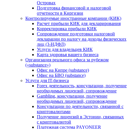
Островах
Подготовка финансовой и налоговой
отчетности в Киргизии
Контролируемые иностранные компании (КИК)
Расчет прибыли КИК для декларирования
Корректировка прибыли КИК
Сопровождение подготовки налоговой
декларации по налогу на доходы физических
лиц (3-НДФЛ)
Услуги для владельцев КИК
Карта здоровья вашего бизнеса
Организация реального офиса за рубежом
(«substance»)
Офис на Кипре (substance)
Офис на БВО (substance)
Услуги для IT-бизнеса
Forex деятельность, консультации, получение
необходимых лицензий, сопровождение
Gambling, консультации, получение
необходимых лицензий, сопровождение
Консультации по деятельности, связанной с
криптовалютами
Получение лицензий в Эстонии, связанных
с криптовалютой
Платежная система PAYONEER