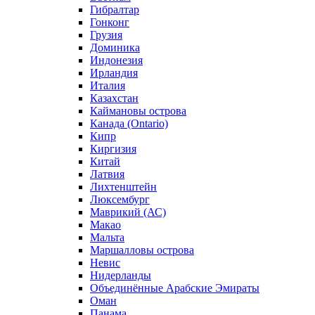
Гибралтар
Гонконг
Грузия
Доминика
Индонезия
Ирландия
Италия
Казахстан
Каймановы острова
Канада (Ontario)
Кипр
Киргизия
Китай
Латвия
Лихтенштейн
Люксембург
Маврикий (АС)
Макао
Мальта
Маршалловы острова
Нeвис
Нидерланды
Объединённые Арабские Эмираты
Оман
Панама