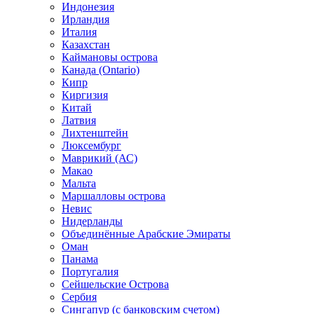
Индонезия
Ирландия
Италия
Казахстан
Каймановы острова
Канада (Ontario)
Кипр
Киргизия
Китай
Латвия
Лихтенштейн
Люксембург
Маврикий (АС)
Макао
Мальта
Маршалловы острова
Нeвис
Нидерланды
Объединённые Арабские Эмираты
Оман
Панама
Португалия
Сейшельские Острова
Сербия
Сингапур (c банковским счетом)