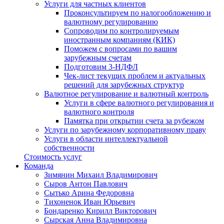
Услуги для частных клиентов
Проконсультируем по налогообложению и
валютному регулированию
Сопроводим по контролируемым
иностранным компаниям (КИК)
Поможем с вопросами по вашим
зарубежным счетам
Подготовим 3-НДФЛ
Чек-лист текущих проблем и актуальных
решений для зарубежных структур
Валютное регулирование и валютный контроль
Услуги в сфере валютного регулирования и
валютного контроля
Памятка при открытии счета за рубежом
Услуги по зарубежному корпоративному праву
Услуги в области интеллектуальной
собственности
Стоимость услуг
Команда
Зимянин Михаил Владимирович
Сыров Антон Павлович
Сытько Арина Федоровна
Тихоненок Иван Юрьевич
Бондаренко Кирилл Викторович
Сырская Анна Владимировна