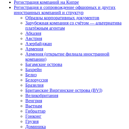
Регистрация компаний на Кипре
Регистрация и сопровождение офшорных и других
иностранных компаний и структур
Образцы корпоративных документов
Зарубежная компания со счётом — альтернатива
платёжным агентам
Абхазия
Австрия
Азербайджан
Армения
Армения (открытие филиала иностранной
компании)
Багамские острова
Бахрейн
Белиз
Белоруссия
Бразилия
Британские Виргинские острова (BVI)
Великобритания
Венгрия
Вьетнам
Гибралтар
Гонконг
Грузия
Доминика