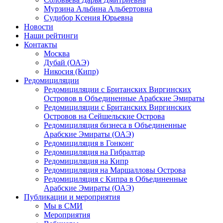
Мурзина Альбина Альбертовна
Судибор Ксения Юрьевна
Новости
Наши рейтинги
Контакты
Москва
Дубай (ОАЭ)
Никосия (Кипр)
Редомициляции
Редомициляции с Британских Виргинских
Островов в Объединенные Арабские Эмираты
Редомициляции с Британских Виргинских
Островов на Сейшельские Острова
Редомициляция бизнеса в Объединенные
Арабские Эмираты (ОАЭ)
Редомициляция в Гонконг
Редомициляция на Гибралтар
Редомициляция на Кипр
Редомициляция на Маршалловы Острова
Редомициляция с Кипра в Объединенные
Арабские Эмираты (ОАЭ)
Публикации и мероприятия
Мы в СМИ
Мероприятия