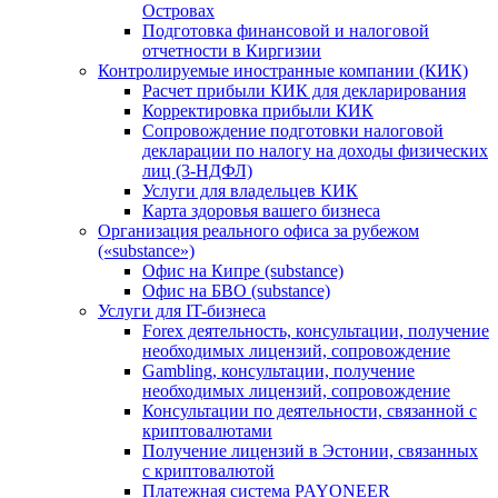
Островах
Подготовка финансовой и налоговой
отчетности в Киргизии
Контролируемые иностранные компании (КИК)
Расчет прибыли КИК для декларирования
Корректировка прибыли КИК
Сопровождение подготовки налоговой
декларации по налогу на доходы физических
лиц (3-НДФЛ)
Услуги для владельцев КИК
Карта здоровья вашего бизнеса
Организация реального офиса за рубежом
(«substance»)
Офис на Кипре (substance)
Офис на БВО (substance)
Услуги для IT-бизнеса
Forex деятельность, консультации, получение
необходимых лицензий, сопровождение
Gambling, консультации, получение
необходимых лицензий, сопровождение
Консультации по деятельности, связанной с
криптовалютами
Получение лицензий в Эстонии, связанных
с криптовалютой
Платежная система PAYONEER