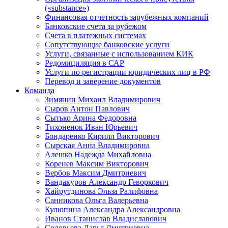
(«substance»)
Финансовая отчетность зарубежных компаний
Банковские счета за рубежом
Счета в платежных системах
Сопутствующие банковские услуги
Услуги, связанные с использованием КИК
Редомициляция в САР
Услуги по регистрации юридических лиц в РФ
Перевод и заверение документов
Команда
Зимянин Михаил Владимирович
Сыров Антон Павлович
Сытько Арина Федоровна
Тихоненок Иван Юрьевич
Бондаренко Кирилл Викторович
Сырская Анна Владимировна
Алешко Надежда Михайловна
Коренев Максим Викторович
Вербов Максим Дмитриевич
Вандакуров Александр Геворкович
Хайрутдинова Эльза Ралифовна
Санникова Ольга Валерьевна
Кулюпина Александра Александровна
Иванов Станислав Владиславович
Соловьева Дарья Дмитриевна