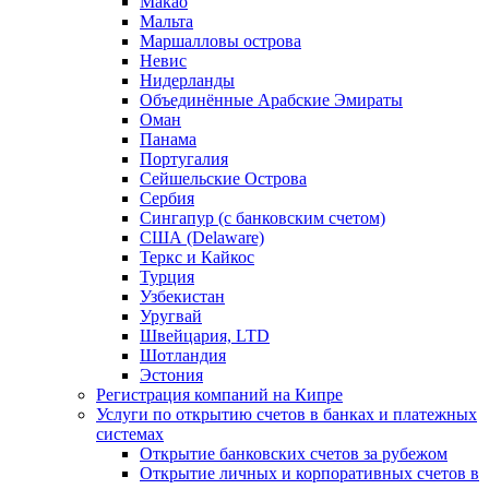
Макао
Мальта
Маршалловы острова
Нeвис
Нидерланды
Объединённые Арабские Эмираты
Оман
Панама
Португалия
Сейшельские Острова
Сербия
Сингапур (c банковским счетом)
США (Delaware)
Теркс и Кайкос
Турция
Узбекистан
Уругвай
Швейцария, LTD
Шотландия
Эстония
Регистрация компаний на Кипре
Услуги по открытию счетов в банках и платежных
системах
Открытие банковских счетов за рубежом
Открытие личных и корпоративных счетов в