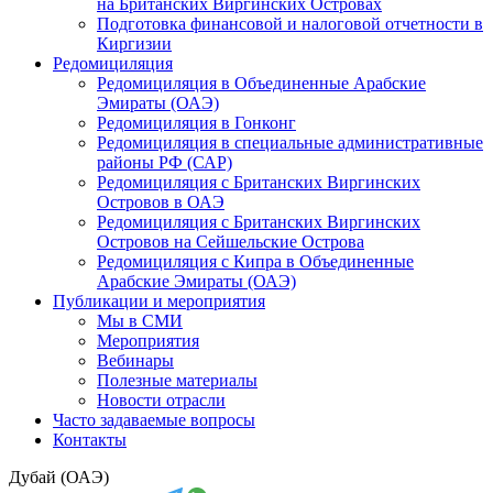
на Британских Виргинских Островах
Подготовка финансовой и налоговой отчетности в
Киргизии
Редомициляция
Редомициляция в Объединенные Арабские
Эмираты (ОАЭ)
Редомициляция в Гонконг
Редомициляция в специальные административные
районы РФ (САР)
Редомициляция с Британских Виргинских
Островов в ОАЭ
Редомициляция с Британских Виргинских
Островов на Сейшельские Острова
Редомициляция с Кипра в Объединенные
Арабские Эмираты (ОАЭ)
Публикации и мероприятия
Мы в СМИ
Мероприятия
Вебинары
Полезные материалы
Новости отрасли
Часто задаваемые вопросы
Контакты
Дубай (ОАЭ)