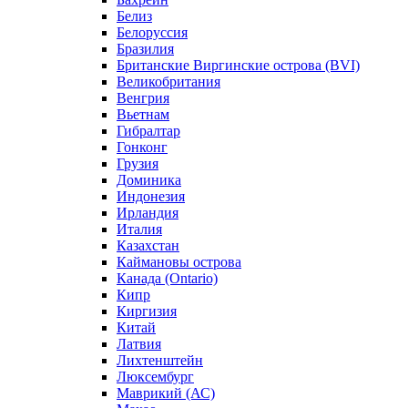
Белиз
Белоруссия
Бразилия
Британские Виргинские острова (BVI)
Великобритания
Венгрия
Вьетнам
Гибралтар
Гонконг
Грузия
Доминика
Индонезия
Ирландия
Италия
Казахстан
Каймановы острова
Канада (Ontario)
Кипр
Киргизия
Китай
Латвия
Лихтенштейн
Люксембург
Маврикий (АС)