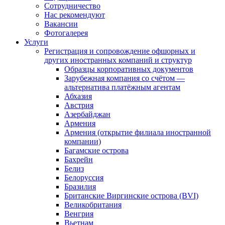
Сотрудничество
Нас рекомендуют
Вакансии
Фотогалерея
Услуги
Регистрация и сопровождение офшорных и
других иностранных компаний и структур
Образцы корпоративных документов
Зарубежная компания со счётом —
альтернатива платёжным агентам
Абхазия
Австрия
Азербайджан
Армения
Армения (открытие филиала иностранной
компании)
Багамские острова
Бахрейн
Белиз
Белоруссия
Бразилия
Британские Виргинские острова (BVI)
Великобритания
Венгрия
Вьетнам