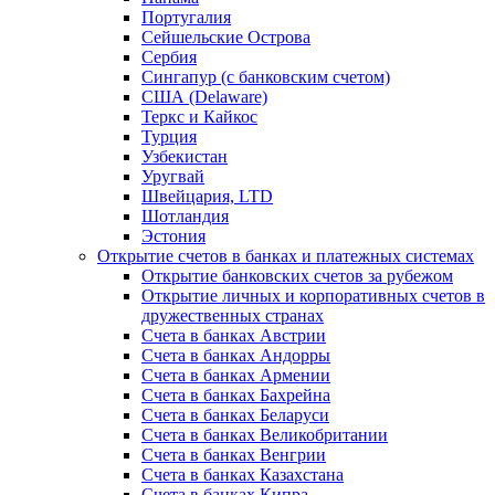
Португалия
Сейшельские Острова
Сербия
Сингапур (c банковским счетом)
США (Delaware)
Теркс и Кайкос
Турция
Узбекистан
Уругвай
Швейцария, LTD
Шотландия
Эстония
Открытие счетов в банках и платежных системах
Открытие банковских счетов за рубежом
Открытие личных и корпоративных счетов в
дружественных странах
Счета в банках Австрии
Счета в банках Андорры
Счета в банках Армении
Счета в банках Бахрейна
Счета в банках Беларуси
Счета в банках Великобритании
Счета в банках Венгрии
Счета в банках Казахстана
Счета в банках Кипра