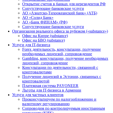
Открытие счетов в банках для нерезидентов РФ
Сопутствующие банковские услуги
АО «Азиатско-Тихоокеанский банк» (АТБ)
АО «Солид Банк»
АО «Банк ФИНАМ» (РФ)
Сопутствующие банковские услуги
Организация реального офиса за рубежом («substance»)
Офис на Кипре (substance)
Офис на БВО (substance)
Услуги для IT-бизнеса
Forex деятельность, консультации, получение
необходимых лицензий, сопровождение
Gambling, консультации, получение необходимых
лицензий, сопровождение
Консультации по деятельности, связанной с
криптовалютами
Получение лицензий в Эстонии, связанных с
криптовалютой
Платежная система PAYONEER
Льготы для IT-бизнеса в Армении
Услуги для частных клиентов
Проконсультируем по налогообложению и
валютному регулированию
Сопроводим по контролируемым иностранным
компаниям (КИК)