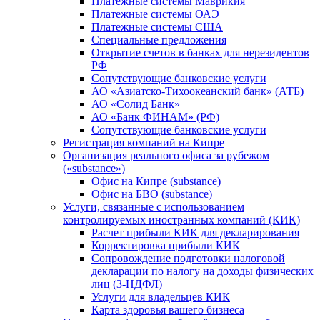
Платежные системы Маврикия
Платежные системы ОАЭ
Платежные системы США
Специальные предложения
Открытие счетов в банках для нерезидентов
РФ
Сопутствующие банковские услуги
АО «Азиатско-Тихоокеанский банк» (АТБ)
АО «Солид Банк»
АО «Банк ФИНАМ» (РФ)
Сопутствующие банковские услуги
Регистрация компаний на Кипре
Организация реального офиса за рубежом
(«substance»)
Офис на Кипре (substance)
Офис на БВО (substance)
Услуги, связанные с использованием
контролируемых иностранных компаний (КИК)
Расчет прибыли КИК для декларирования
Корректировка прибыли КИК
Сопровождение подготовки налоговой
декларации по налогу на доходы физических
лиц (3-НДФЛ)
Услуги для владельцев КИК
Карта здоровья вашего бизнеса