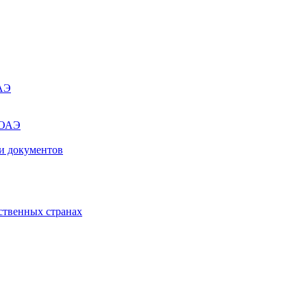
ОАЭ
 ОАЭ
и документов
ственных странах