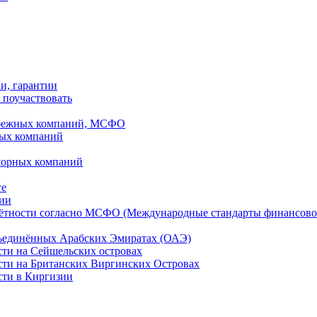
ки, гарантии
 поучаствовать
рубежных компаний, МСФО
ных компаний
шорных компаний
ге
дии
чётности согласно МСФО (Международные стандарты финансово
бъединённых Арабских Эмиратах (ОАЭ)
сти на Сейшельских островах
сти на Британских Виргинских Островах
сти в Киргизии