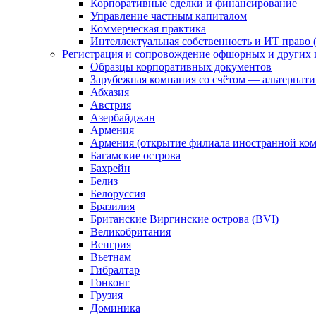
Корпоративные сделки и финансирование
Управление частным капиталом
Коммерческая практика
Интеллектуальная собственность и ИТ право (
Регистрация и сопровождение офшорных и других 
Образцы корпоративных документов
Зарубежная компания со счётом — альтернат
Абхазия
Австрия
Азербайджан
Армения
Армения (открытие филиала иностранной ко
Багамские острова
Бахрейн
Белиз
Белоруссия
Бразилия
Британские Виргинские острова (BVI)
Великобритания
Венгрия
Вьетнам
Гибралтар
Гонконг
Грузия
Доминика