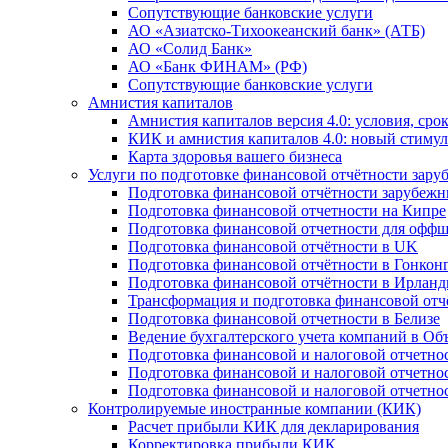
Сопутствующие банковские услуги
АО «Азиатско-Тихоокеанский банк» (АТБ)
АО «Солид Банк»
АО «Банк ФИНАМ» (РФ)
Сопутствующие банковские услуги
Амнистия капиталов
Амнистия капиталов версия 4.0: условия, сро
КИК и амнистия капиталов 4.0: новый стимул
Карта здоровья вашего бизнеса
Услуги по подготовке финансовой отчётности за
Подготовка финансовой отчётности зарубеж
Подготовка финансовой отчетности на Кипре
Подготовка финансовой отчетности для офф
Подготовка финансовой отчётности в UK
Подготовка финансовой отчётности в Гонкон
Подготовка финансовой отчётности в Ирлан
Трансформация и подготовка финансовой от
Подготовка финансовой отчетности в Белизе
Ведение бухгалтерского учета компаний в О
Подготовка финансовой и налоговой отчетно
Подготовка финансовой и налоговой отчетно
Подготовка финансовой и налоговой отчетно
Контролируемые иностранные компании (КИК)
Расчет прибыли КИК для декларирования
Корректировка прибыли КИК