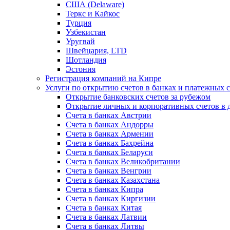
США (Delaware)
Теркс и Кайкос
Турция
Узбекистан
Уругвай
Швейцария, LTD
Шотландия
Эстония
Регистрация компаний на Кипре
Услуги по открытию счетов в банках и платежных 
Открытие банковских счетов за рубежом
Открытие личных и корпоративных счетов в 
Счета в банках Австрии
Счета в банках Андорры
Счета в банках Армении
Счета в банках Бахрейна
Счета в банках Беларуси
Счета в банках Великобритании
Счета в банках Венгрии
Счета в банках Казахстана
Счета в банках Кипра
Счета в банках Киргизии
Счета в банках Китая
Счета в банках Латвии
Счета в банках Литвы