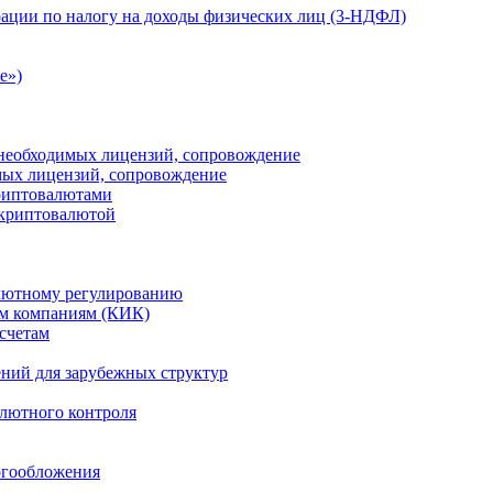
ации по налогу на доходы физических лиц (3-НДФЛ)
e»)
е необходимых лицензий, сопровождение
имых лицензий, сопровождение
криптовалютами
 криптовалютой
лютному регулированию
м компаниям (КИК)
счетам
ений для зарубежных структур
алютного контроля
огообложения