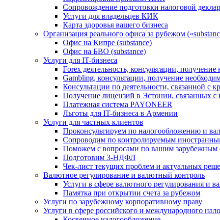
Сопровождение подготовки налоговой деклар
Услуги для владельцев КИК
Карта здоровья вашего бизнеса
Организация реального офиса за рубежом («substanc
Офис на Кипре (substance)
Офис на БВО (substance)
Услуги для IT-бизнеса
Forex деятельность, консультации, получени
Gambling, консультации, получение необход
Консультации по деятельности, связанной с 
Получение лицензий в Эстонии, связанных с
Платежная система PAYONEER
Льготы для IT-бизнеса в Армении
Услуги для частных клиентов
Проконсультируем по налогообложению и ва
Сопроводим по контролируемым иностранны
Поможем с вопросами по вашим зарубежным 
Подготовим 3-НДФЛ
Чек-лист текущих проблем и актуальных реш
Валютное регулирование и валютный контроль
Услуги в сфере валютного регулирования и в
Памятка при открытии счета за рубежом
Услуги по зарубежному корпоративному праву
Услуги в сфере российского и международного нал
Косвенное налогообложение