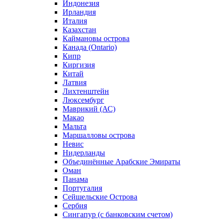
Индонезия
Ирландия
Италия
Казахстан
Каймановы острова
Канада (Ontario)
Кипр
Киргизия
Китай
Латвия
Лихтенштейн
Люксембург
Маврикий (АС)
Макао
Мальта
Маршалловы острова
Нeвис
Нидерланды
Объединённые Арабские Эмираты
Оман
Панама
Португалия
Сейшельские Острова
Сербия
Сингапур (c банковским счетом)