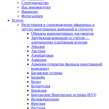
Сотрудничество
Нас рекомендуют
Вакансии
Фотогалерея
Услуги
Регистрация и сопровождение офшорных и
других иностранных компаний и структур
Образцы корпоративных документов
Зарубежная компания со счётом —
альтернатива платёжным агентам
Абхазия
Австрия
Азербайджан
Армения
Армения (открытие филиала иностранной
компании)
Багамские острова
Бахрейн
Белиз
Белоруссия
Бразилия
Британские Виргинские острова (BVI)
Великобритания
Венгрия
Вьетнам