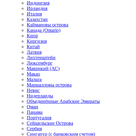
Индонезия
Ирландия
Италия
Казахстан
Каймановы острова
Канада (Ontario)
Кипр
Киргизия
Китай
Латвия
Лихтенштейн
Люксембург
Маврикий (АС)
Макао
Мальта
Маршалловы острова
Нeвис
Нидерланды
Объединённые Арабские Эмираты
Оман
Панама
Португалия
Сейшельские Острова
Сербия
Сингапур (c банковским счетом)