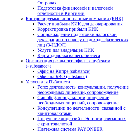
Островах
Подготовка финансовой и налоговой
отчетности в Киргизии
Контролируемые иностранные компании (КИК)
Расчет прибыли КИК для декларирования
Корректировка прибыли КИК
Сопровождение подготовки налоговой
декларации по налогу на доходы физических
лиц (3-НДФЛ)
Услуги для владельцев КИК
Карта здоровья вашего бизнеса
Организация реального офиса за рубежом
(«substance»)
Офис на Кипре (substance)
Офис на БВО (substance)
Услуги для IT-бизнеса
Forex деятельность, консультации, получение
необходимых лицензий, сопровождение
Gambling, консультации, получение
необходимых лицензий, сопровождение
Консультации по деятельности, связанной с
криптовалютами
Получение лицензий в Эстонии, связанных
с криптовалютой
Платежная система PAYONEER