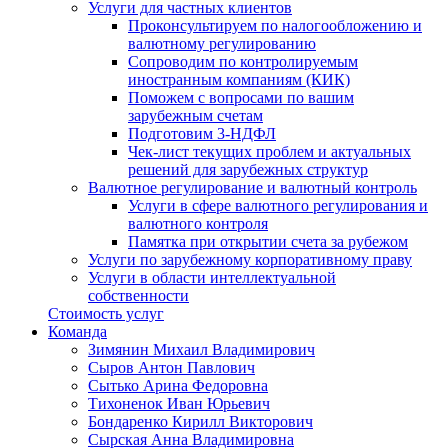
Услуги для частных клиентов
Проконсультируем по налогообложению и
валютному регулированию
Сопроводим по контролируемым
иностранным компаниям (КИК)
Поможем с вопросами по вашим
зарубежным счетам
Подготовим 3-НДФЛ
Чек-лист текущих проблем и актуальных
решений для зарубежных структур
Валютное регулирование и валютный контроль
Услуги в сфере валютного регулирования и
валютного контроля
Памятка при открытии счета за рубежом
Услуги по зарубежному корпоративному праву
Услуги в области интеллектуальной
собственности
Стоимость услуг
Команда
Зимянин Михаил Владимирович
Сыров Антон Павлович
Сытько Арина Федоровна
Тихоненок Иван Юрьевич
Бондаренко Кирилл Викторович
Сырская Анна Владимировна