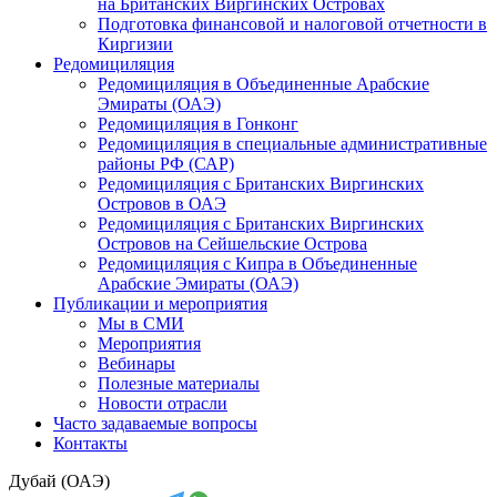
на Британских Виргинских Островах
Подготовка финансовой и налоговой отчетности в
Киргизии
Редомициляция
Редомициляция в Объединенные Арабские
Эмираты (ОАЭ)
Редомициляция в Гонконг
Редомициляция в специальные административные
районы РФ (САР)
Редомициляция с Британских Виргинских
Островов в ОАЭ
Редомициляция с Британских Виргинских
Островов на Сейшельские Острова
Редомициляция с Кипра в Объединенные
Арабские Эмираты (ОАЭ)
Публикации и мероприятия
Мы в СМИ
Мероприятия
Вебинары
Полезные материалы
Новости отрасли
Часто задаваемые вопросы
Контакты
Дубай (ОАЭ)