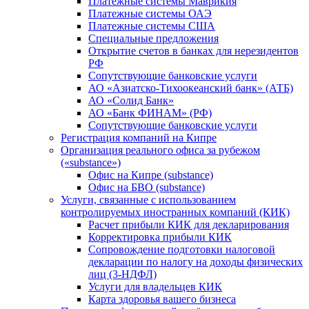
Платежные системы Маврикия
Платежные системы ОАЭ
Платежные системы США
Специальные предложения
Открытие счетов в банках для нерезидентов
РФ
Сопутствующие банковские услуги
АО «Азиатско-Тихоокеанский банк» (АТБ)
АО «Солид Банк»
АО «Банк ФИНАМ» (РФ)
Сопутствующие банковские услуги
Регистрация компаний на Кипре
Организация реального офиса за рубежом
(«substance»)
Офис на Кипре (substance)
Офис на БВО (substance)
Услуги, связанные с использованием
контролируемых иностранных компаний (КИК)
Расчет прибыли КИК для декларирования
Корректировка прибыли КИК
Сопровождение подготовки налоговой
декларации по налогу на доходы физических
лиц (3-НДФЛ)
Услуги для владельцев КИК
Карта здоровья вашего бизнеса