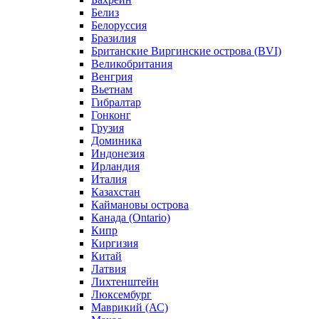
Белиз
Белоруссия
Бразилия
Британские Виргинские острова (BVI)
Великобритания
Венгрия
Вьетнам
Гибралтар
Гонконг
Грузия
Доминика
Индонезия
Ирландия
Италия
Казахстан
Каймановы острова
Канада (Ontario)
Кипр
Киргизия
Китай
Латвия
Лихтенштейн
Люксембург
Маврикий (АС)