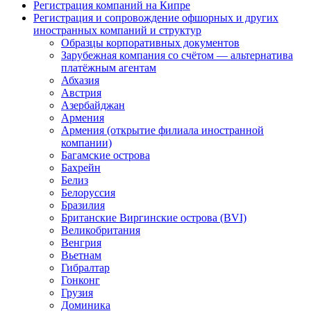
Регистрация компаний на Кипре
Регистрация и сопровождение офшорных и других
иностранных компаний и структур
Образцы корпоративных документов
Зарубежная компания со счётом — альтернатива
платёжным агентам
Абхазия
Австрия
Азербайджан
Армения
Армения (открытие филиала иностранной
компании)
Багамские острова
Бахрейн
Белиз
Белоруссия
Бразилия
Британские Виргинские острова (BVI)
Великобритания
Венгрия
Вьетнам
Гибралтар
Гонконг
Грузия
Доминика