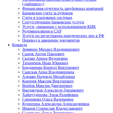
(«substance»)
Финансовая отчетность зарубежных компаний
Банковские счета за рубежом
Счета в платежных системах
Сопутствующие банковские услуги
Услуги, связанные с использованием КИК
Редомициляция в САР
Услуги по регистрации юридических лиц в РФ
Перевод и заверение документов
Команда
Зимянин Михаил Владимирович
Сыров Антон Павлович
Сытько Арина Федоровна
Тихоненок Иван Юрьевич
Бондаренко Кирилл Викторович
Сырская Анна Владимировна
Алешко Надежда Михайловна
Коренев Максим Викторович
Вербов Максим Дмитриевич
Вандакуров Александр Геворкович
Хайрутдинова Эльза Ралифовна
Санникова Ольга Валерьевна
Кулюпина Александра Александровна
Иванов Станислав Владиславович
Соловьева Дарья Дмитриевна