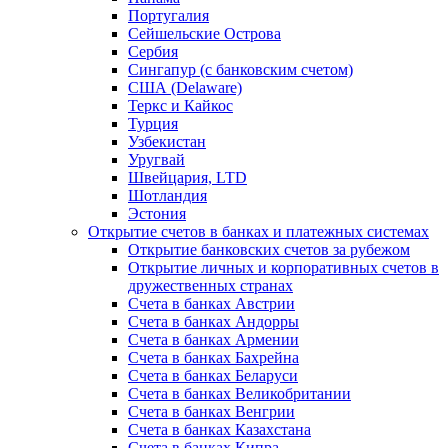
Португалия
Сейшельские Острова
Сербия
Сингапур (c банковским счетом)
США (Delaware)
Теркс и Кайкос
Турция
Узбекистан
Уругвай
Швейцария, LTD
Шотландия
Эстония
Открытие счетов в банках и платежных системах
Открытие банковских счетов за рубежом
Открытие личных и корпоративных счетов в
дружественных странах
Счета в банках Австрии
Счета в банках Андорры
Счета в банках Армении
Счета в банках Бахрейна
Счета в банках Беларуси
Счета в банках Великобритании
Счета в банках Венгрии
Счета в банках Казахстана
Счета в банках Кипра