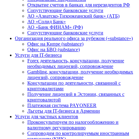
Открытие счетов в банках для нерезидентов РФ
Сопутствующие банковские услуги
АО «Азиатско-Тихоокеанский банк» (АТБ)
АО «Солид Банк»
АО «Банк ФИНАМ» (РФ)
Сопутствующие банковские услуги
Организация реального офиса за рубежом («substance»)
Офис на Кипре (substance)
Офис на БВО (substance)
Услуги для IT-бизнеса
Forex деятельность, консультации, получение
необходимых лицензий, сопровождение
Gambling, консультации, получение необходимых
лицензий, сопровождение
Консультации по деятельности, связанной с
криптовалютами
Получение лицензий в Эстонии, связанных с
криптовалютой
Платежная система PAYONEER
Льготы для IT-бизнеса в Армении
Услуги для частных клиентов
Проконсультируем по налогообложению и
валютному регулированию
Сопроводим по контролируемым иностранным
компаниям (КИК)