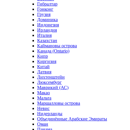
Гибралтар
Гонконг
Грузия
Доминика
Индонезия
Ирландия
Италия
Казахстан
Каймановы острова
Канада (Ontario)
Кипр
Киргизия
Китай
Латвия
Лихтенштейн
Люксембург
Маврикий (АС)
Макао
Мальта
Маршалловы острова
Нeвис
Нидерланды
Объединённые Арабские Эмираты
Оман
Панама