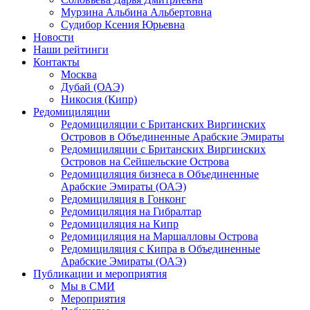
Мурзина Альбина Альбертовна
Судибор Ксения Юрьевна
Новости
Наши рейтинги
Контакты
Москва
Дубай (ОАЭ)
Никосия (Кипр)
Редомициляции
Редомициляции с Британских Виргинских
Островов в Объединенные Арабские Эмираты
Редомициляции с Британских Виргинских
Островов на Сейшельские Острова
Редомициляция бизнеса в Объединенные
Арабские Эмираты (ОАЭ)
Редомициляция в Гонконг
Редомициляция на Гибралтар
Редомициляция на Кипр
Редомициляция на Маршалловы Острова
Редомициляция с Кипра в Объединенные
Арабские Эмираты (ОАЭ)
Публикации и мероприятия
Мы в СМИ
Мероприятия