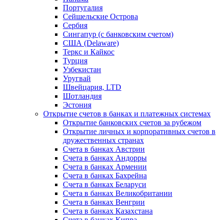
Португалия
Сейшельские Острова
Сербия
Сингапур (c банковским счетом)
США (Delaware)
Теркс и Кайкос
Турция
Узбекистан
Уругвай
Швейцария, LTD
Шотландия
Эстония
Открытие счетов в банках и платежных системах
Открытие банковских счетов за рубежом
Открытие личных и корпоративных счетов в
дружественных странах
Счета в банках Австрии
Счета в банках Андорры
Счета в банках Армении
Счета в банках Бахрейна
Счета в банках Беларуси
Счета в банках Великобритании
Счета в банках Венгрии
Счета в банках Казахстана
Счета в банках Кипра