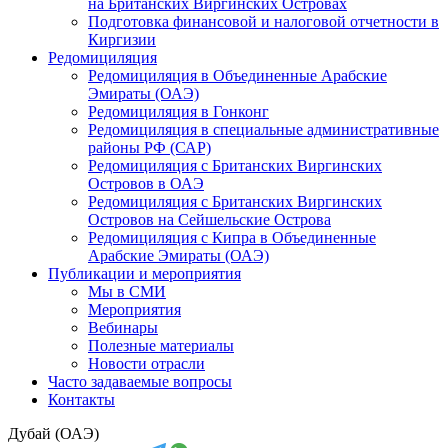
на Британских Виргинских Островах
Подготовка финансовой и налоговой отчетности в
Киргизии
Редомициляция
Редомициляция в Объединенные Арабские
Эмираты (ОАЭ)
Редомициляция в Гонконг
Редомициляция в специальные административные
районы РФ (САР)
Редомициляция с Британских Виргинских
Островов в ОАЭ
Редомициляция с Британских Виргинских
Островов на Сейшельские Острова
Редомициляция с Кипра в Объединенные
Арабские Эмираты (ОАЭ)
Публикации и мероприятия
Мы в СМИ
Мероприятия
Вебинары
Полезные материалы
Новости отрасли
Часто задаваемые вопросы
Контакты
Дубай (ОАЭ)