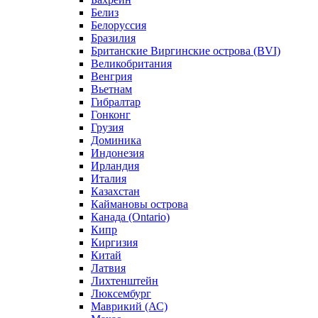
Белиз
Белоруссия
Бразилия
Британские Виргинские острова (BVI)
Великобритания
Венгрия
Вьетнам
Гибралтар
Гонконг
Грузия
Доминика
Индонезия
Ирландия
Италия
Казахстан
Каймановы острова
Канада (Ontario)
Кипр
Киргизия
Китай
Латвия
Лихтенштейн
Люксембург
Маврикий (АС)