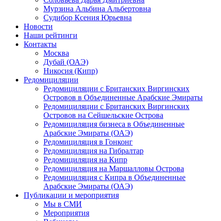
Мурзина Альбина Альбертовна
Судибор Ксения Юрьевна
Новости
Наши рейтинги
Контакты
Москва
Дубай (ОАЭ)
Никосия (Кипр)
Редомициляции
Редомициляции с Британских Виргинских
Островов в Объединенные Арабские Эмираты
Редомициляции с Британских Виргинских
Островов на Сейшельские Острова
Редомициляция бизнеса в Объединенные
Арабские Эмираты (ОАЭ)
Редомициляция в Гонконг
Редомициляция на Гибралтар
Редомициляция на Кипр
Редомициляция на Маршалловы Острова
Редомициляция с Кипра в Объединенные
Арабские Эмираты (ОАЭ)
Публикации и мероприятия
Мы в СМИ
Мероприятия