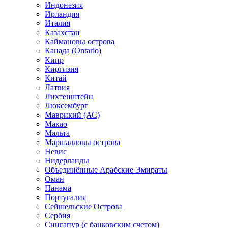
Индонезия
Ирландия
Италия
Казахстан
Каймановы острова
Канада (Ontario)
Кипр
Киргизия
Китай
Латвия
Лихтенштейн
Люксембург
Маврикий (АС)
Макао
Мальта
Маршалловы острова
Нeвис
Нидерланды
Объединённые Арабские Эмираты
Оман
Панама
Португалия
Сейшельские Острова
Сербия
Сингапур (c банковским счетом)