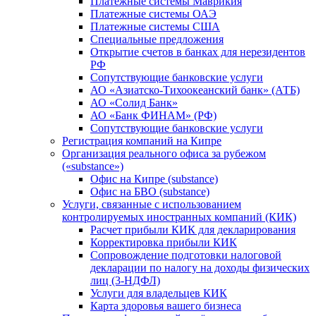
Платежные системы Маврикия
Платежные системы ОАЭ
Платежные системы США
Специальные предложения
Открытие счетов в банках для нерезидентов
РФ
Сопутствующие банковские услуги
АО «Азиатско-Тихоокеанский банк» (АТБ)
АО «Солид Банк»
АО «Банк ФИНАМ» (РФ)
Сопутствующие банковские услуги
Регистрация компаний на Кипре
Организация реального офиса за рубежом
(«substance»)
Офис на Кипре (substance)
Офис на БВО (substance)
Услуги, связанные с использованием
контролируемых иностранных компаний (КИК)
Расчет прибыли КИК для декларирования
Корректировка прибыли КИК
Сопровождение подготовки налоговой
декларации по налогу на доходы физических
лиц (3-НДФЛ)
Услуги для владельцев КИК
Карта здоровья вашего бизнеса