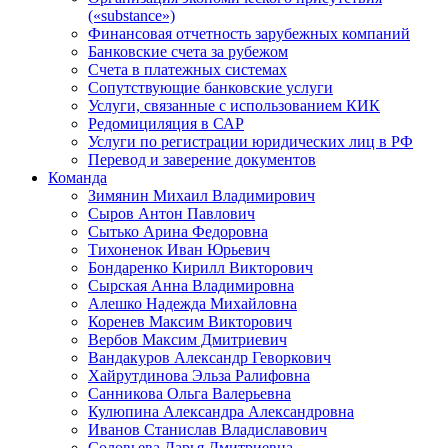
(«substance»)
Финансовая отчетность зарубежных компаний
Банковские счета за рубежом
Счета в платежных системах
Сопутствующие банковские услуги
Услуги, связанные с использованием КИК
Редомициляция в САР
Услуги по регистрации юридических лиц в РФ
Перевод и заверение документов
Команда
Зимянин Михаил Владимирович
Сыров Антон Павлович
Сытько Арина Федоровна
Тихоненок Иван Юрьевич
Бондаренко Кирилл Викторович
Сырская Анна Владимировна
Алешко Надежда Михайловна
Коренев Максим Викторович
Вербов Максим Дмитриевич
Вандакуров Александр Геворкович
Хайрутдинова Эльза Ралифовна
Санникова Ольга Валерьевна
Кулюпина Александра Александровна
Иванов Станислав Владиславович
Соловьева Дарья Дмитриевна