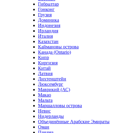
Гибралтар
Гонконг
Грузия
Доминика
Индонезия
Ирландия
Италия
Казахстан
Каймановы острова
Канада (Ontario)
Кипр
Киргизия
Китай
Латвия
Лихтенштейн
Люксембург
Маврикий (АС)
Макао
Мальта
Маршалловы острова
Нeвис
Нидерланды
Объединённые Арабские Эмираты
Оман
Панама