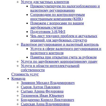
Услуги для частных клиентов
Проконсультируем по налогообложению и
валютному регулированию
Сопроводим по контролируемым
иностранным компаниям (КИК)
Поможем с вопросами по вашим
зарубежным счетам
Подготовим 3-НДФЛ
Чек-лист текущих проблем и актуальных
решений для зарубежных структур
Валютное регулирование и валютный контроль
Услуги в сфере валютного регулирования и
валютного контроля
Памятка при открытии счета за рубежом
Услуги по зарубежному корпоративному праву
Услуги в области интеллектуальной
собственности
Стоимость услуг
Команда
Зимянин Михаил Владимирович
Сыров Антон Павлович
Сытько Арина Федоровна
Тихоненок Иван Юрьевич
Бондаренко Кирилл Викторович
Сырская Анна Владимировна