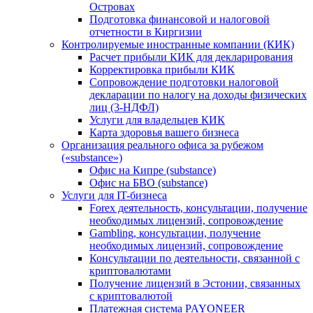
Островах
Подготовка финансовой и налоговой
отчетности в Киргизии
Контролируемые иностранные компании (КИК)
Расчет прибыли КИК для декларирования
Корректировка прибыли КИК
Сопровождение подготовки налоговой
декларации по налогу на доходы физических
лиц (3-НДФЛ)
Услуги для владельцев КИК
Карта здоровья вашего бизнеса
Организация реального офиса за рубежом
(«substance»)
Офис на Кипре (substance)
Офис на БВО (substance)
Услуги для IT-бизнеса
Forex деятельность, консультации, получение
необходимых лицензий, сопровождение
Gambling, консультации, получение
необходимых лицензий, сопровождение
Консультации по деятельности, связанной с
криптовалютами
Получение лицензий в Эстонии, связанных
с криптовалютой
Платежная система PAYONEER