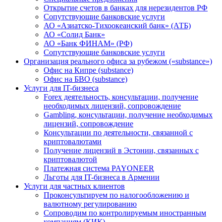
Открытие счетов в банках для нерезидентов РФ
Сопутствующие банковские услуги
АО «Азиатско-Тихоокеанский банк» (АТБ)
АО «Солид Банк»
АО «Банк ФИНАМ» (РФ)
Сопутствующие банковские услуги
Организация реального офиса за рубежом («substance»)
Офис на Кипре (substance)
Офис на БВО (substance)
Услуги для IT-бизнеса
Forex деятельность, консультации, получение
необходимых лицензий, сопровождение
Gambling, консультации, получение необходимых
лицензий, сопровождение
Консультации по деятельности, связанной с
криптовалютами
Получение лицензий в Эстонии, связанных с
криптовалютой
Платежная система PAYONEER
Льготы для IT-бизнеса в Армении
Услуги для частных клиентов
Проконсультируем по налогообложению и
валютному регулированию
Сопроводим по контролируемым иностранным
компаниям (КИК)