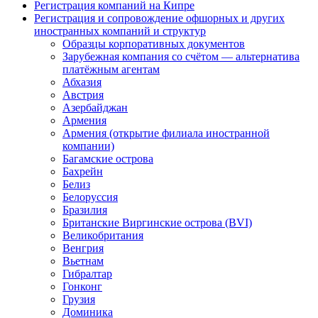
Регистрация компаний на Кипре
Регистрация и сопровождение офшорных и других
иностранных компаний и структур
Образцы корпоративных документов
Зарубежная компания со счётом — альтернатива
платёжным агентам
Абхазия
Австрия
Азербайджан
Армения
Армения (открытие филиала иностранной
компании)
Багамские острова
Бахрейн
Белиз
Белоруссия
Бразилия
Британские Виргинские острова (BVI)
Великобритания
Венгрия
Вьетнам
Гибралтар
Гонконг
Грузия
Доминика