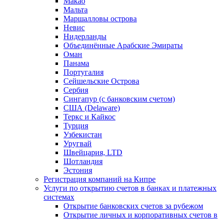
Макао
Мальта
Маршалловы острова
Нeвис
Нидерланды
Объединённые Арабские Эмираты
Оман
Панама
Португалия
Сейшельские Острова
Сербия
Сингапур (c банковским счетом)
США (Delaware)
Теркс и Кайкос
Турция
Узбекистан
Уругвай
Швейцария, LTD
Шотландия
Эстония
Регистрация компаний на Кипре
Услуги по открытию счетов в банках и платежных
системах
Открытие банковских счетов за рубежом
Открытие личных и корпоративных счетов в