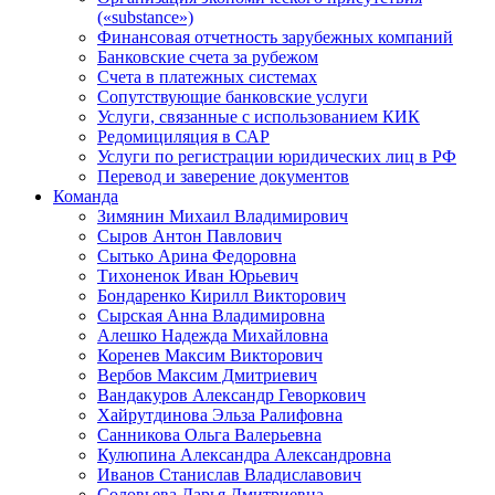
(«substance»)
Финансовая отчетность зарубежных компаний
Банковские счета за рубежом
Счета в платежных системах
Сопутствующие банковские услуги
Услуги, связанные с использованием КИК
Редомициляция в САР
Услуги по регистрации юридических лиц в РФ
Перевод и заверение документов
Команда
Зимянин Михаил Владимирович
Сыров Антон Павлович
Сытько Арина Федоровна
Тихоненок Иван Юрьевич
Бондаренко Кирилл Викторович
Сырская Анна Владимировна
Алешко Надежда Михайловна
Коренев Максим Викторович
Вербов Максим Дмитриевич
Вандакуров Александр Геворкович
Хайрутдинова Эльза Ралифовна
Санникова Ольга Валерьевна
Кулюпина Александра Александровна
Иванов Станислав Владиславович
Соловьева Дарья Дмитриевна