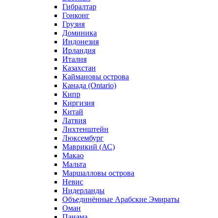
Гибралтар
Гонконг
Грузия
Доминика
Индонезия
Ирландия
Италия
Казахстан
Каймановы острова
Канада (Ontario)
Кипр
Киргизия
Китай
Латвия
Лихтенштейн
Люксембург
Маврикий (АС)
Макао
Мальта
Маршалловы острова
Нeвис
Нидерланды
Объединённые Арабские Эмираты
Оман
Панама