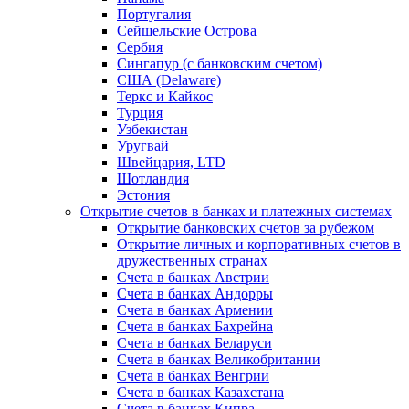
Португалия
Сейшельские Острова
Сербия
Сингапур (c банковским счетом)
США (Delaware)
Теркс и Кайкос
Турция
Узбекистан
Уругвай
Швейцария, LTD
Шотландия
Эстония
Открытие счетов в банках и платежных системах
Открытие банковских счетов за рубежом
Открытие личных и корпоративных счетов в
дружественных странах
Счета в банках Австрии
Счета в банках Андорры
Счета в банках Армении
Счета в банках Бахрейна
Счета в банках Беларуси
Счета в банках Великобритании
Счета в банках Венгрии
Счета в банках Казахстана
Счета в банках Кипра