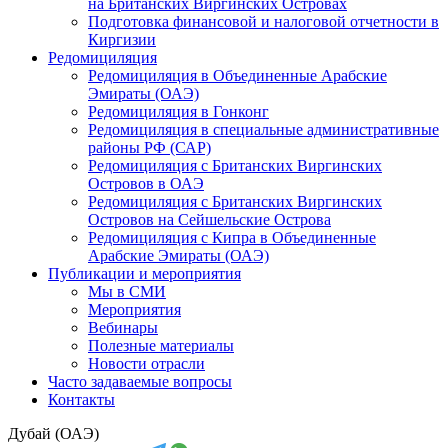
на Британских Виргинских Островах
Подготовка финансовой и налоговой отчетности в
Киргизии
Редомициляция
Редомициляция в Объединенные Арабские
Эмираты (ОАЭ)
Редомициляция в Гонконг
Редомициляция в специальные административные
районы РФ (САР)
Редомициляция с Британских Виргинских
Островов в ОАЭ
Редомициляция с Британских Виргинских
Островов на Сейшельские Острова
Редомициляция с Кипра в Объединенные
Арабские Эмираты (ОАЭ)
Публикации и мероприятия
Мы в СМИ
Мероприятия
Вебинары
Полезные материалы
Новости отрасли
Часто задаваемые вопросы
Контакты
Дубай (ОАЭ)