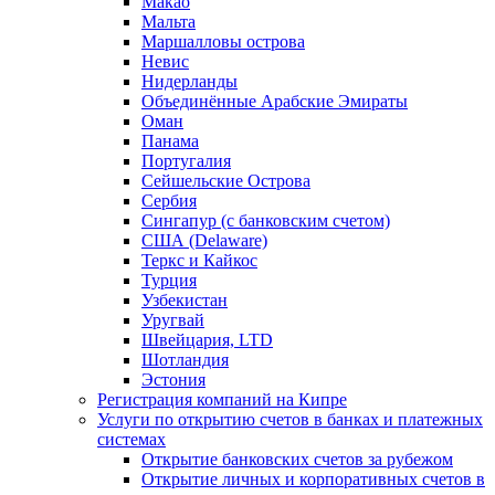
Макао
Мальта
Маршалловы острова
Нeвис
Нидерланды
Объединённые Арабские Эмираты
Оман
Панама
Португалия
Сейшельские Острова
Сербия
Сингапур (c банковским счетом)
США (Delaware)
Теркс и Кайкос
Турция
Узбекистан
Уругвай
Швейцария, LTD
Шотландия
Эстония
Регистрация компаний на Кипре
Услуги по открытию счетов в банках и платежных
системах
Открытие банковских счетов за рубежом
Открытие личных и корпоративных счетов в