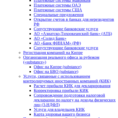
Платежные системы Маврикия
Платежные системы ОАЭ
Платежные системы США
Специальные предложения
Открытие счетов в банках для нерезидентов
РФ
Сопутствующие банковские услуги
АО «Азиатско-Тихоокеанский банк» (АТБ)
АО «Солид Банк»
АО «Банк ФИНАМ» (РФ)
Сопутствующие банковские услуги
Регистрация компаний на Кипре
Организация реального офиса за рубежом
(«substance»)
Офис на Кипре (substance)
Офис на БВО (substance)
Услуги, связанные с использованием
контролируемых иностранных компаний (КИК)
Расчет прибыли КИК для декларирования
Корректировка прибыли КИК
Сопровождение подготовки налоговой
декларации по налогу на доходы физических
лиц (3-НДФЛ)
Услуги для владельцев КИК
Карта здоровья вашего бизнеса