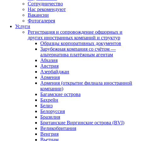
Сотрудничество
Нас рекомендуют
Вакансии
Фотогалерея
Услуги
Регистрация и сопровождение офшорных и
других иностранных компаний и структур
Образцы корпоративных документов
Зарубежная компания со счётом —
альтернатива платёжным агентам
Абхазия
Австрия
Азербайджан
Армения
Армения (открытие филиала иностранной
компании)
Багамские острова
Бахрейн
Белиз
Белоруссия
Бразилия
Британские Виргинские острова (BVI)
Великобритания
Венгрия
Вьетнам