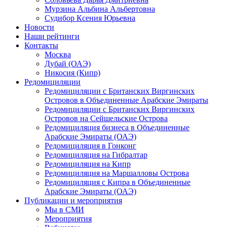
Мурзина Альбина Альбертовна
Судибор Ксения Юрьевна
Новости
Наши рейтинги
Контакты
Москва
Дубай (ОАЭ)
Никосия (Кипр)
Редомициляции
Редомициляции с Британских Виргинских
Островов в Объединенные Арабские Эмираты
Редомициляции с Британских Виргинских
Островов на Сейшельские Острова
Редомициляция бизнеса в Объединенные
Арабские Эмираты (ОАЭ)
Редомициляция в Гонконг
Редомициляция на Гибралтар
Редомициляция на Кипр
Редомициляция на Маршалловы Острова
Редомициляция с Кипра в Объединенные
Арабские Эмираты (ОАЭ)
Публикации и мероприятия
Мы в СМИ
Мероприятия