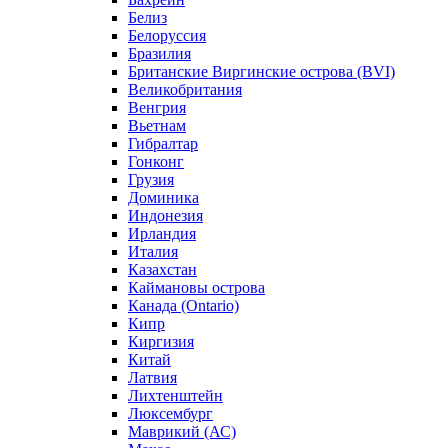
Белиз
Белоруссия
Бразилия
Британские Виргинские острова (BVI)
Великобритания
Венгрия
Вьетнам
Гибралтар
Гонконг
Грузия
Доминика
Индонезия
Ирландия
Италия
Казахстан
Каймановы острова
Канада (Ontario)
Кипр
Киргизия
Китай
Латвия
Лихтенштейн
Люксембург
Маврикий (АС)