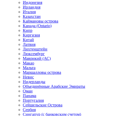
Индонезия
Ирландия
Италия
Казахстан
Каймановы острова
Канада (Ontario)
Кипр
Киргизия
Китай
Латвия
Лихтенштейн
Люксембург
Маврикий (АС)
Макао
Мальта
Маршалловы острова
Нeвис
Нидерланды
Объединённые Арабские Эмираты
Оман
Панама
Португалия
Сейшельские Острова
Сербия
Сингапур (c банковским счетом)