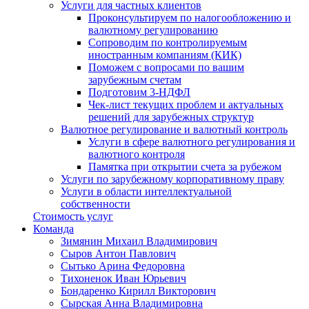
Услуги для частных клиентов
Проконсультируем по налогообложению и
валютному регулированию
Сопроводим по контролируемым
иностранным компаниям (КИК)
Поможем с вопросами по вашим
зарубежным счетам
Подготовим 3-НДФЛ
Чек-лист текущих проблем и актуальных
решений для зарубежных структур
Валютное регулирование и валютный контроль
Услуги в сфере валютного регулирования и
валютного контроля
Памятка при открытии счета за рубежом
Услуги по зарубежному корпоративному праву
Услуги в области интеллектуальной
собственности
Стоимость услуг
Команда
Зимянин Михаил Владимирович
Сыров Антон Павлович
Сытько Арина Федоровна
Тихоненок Иван Юрьевич
Бондаренко Кирилл Викторович
Сырская Анна Владимировна