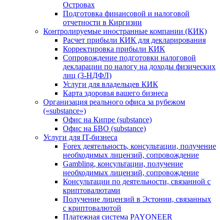
Островах
Подготовка финансовой и налоговой
отчетности в Киргизии
Контролируемые иностранные компании (КИК)
Расчет прибыли КИК для декларирования
Корректировка прибыли КИК
Сопровождение подготовки налоговой
декларации по налогу на доходы физических
лиц (3-НДФЛ)
Услуги для владельцев КИК
Карта здоровья вашего бизнеса
Организация реального офиса за рубежом
(«substance»)
Офис на Кипре (substance)
Офис на БВО (substance)
Услуги для IT-бизнеса
Forex деятельность, консультации, получение
необходимых лицензий, сопровождение
Gambling, консультации, получение
необходимых лицензий, сопровождение
Консультации по деятельности, связанной с
криптовалютами
Получение лицензий в Эстонии, связанных
с криптовалютой
Платежная система PAYONEER