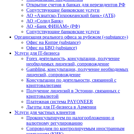
Открытие счетов в банках для нерезидентов РФ
Сопутствующие банковские услуги
АО «Азиатско-Тихоокеанский банк» (АТБ)
АО «Солид Банк»
АО «Банк ФИНАМ» (РФ)
Сопутствующие банковские услуги
Организация реального офиса за рубежом («substance»)
Офис на Кипре (substance)
Офис на БВО (substance)
Услуги для IT-бизнеса
Forex деятельность, консультации, получение
необходимых лицензий, сопровождение
Gambling, консультации, получение необходимых
лицензий, сопровождение
Консультации по деятельности, связанной с
криптовалютами
Получение лицензий в Эстонии, связанных с
криптовалютой
Платежная система PAYONEER
Льготы для IT-бизнеса в Армении
Услуги для частных клиентов
Проконсультируем по налогообложению и
валютному регулированию
Сопроводим по контролируемым иностранным
компаниям (КИК)