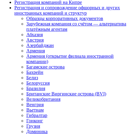
Регистрация компаний на Кипре
Регистрация и сопровождение офшорных и других
иностранных компаний и структур
Образцы корпоративных документов
Зарубежная компания со счётом — альтернатива
платёжным агентам
Абхазия
Австрия
Азербайджан
Армения
Армения (открытие филиала иностранной
компании)
Багамские острова
Бахрейн
Белиз
Белоруссия
Бразилия
Британские Виргинские острова (BVI)
Великобритания
Венгрия
Вьетнам
Гибралтар
Гонконг
Грузия
Доминика