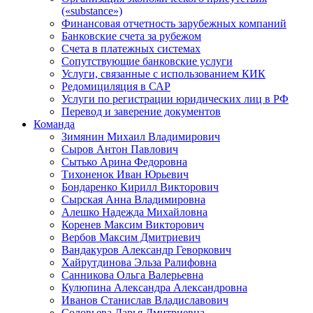
(«substance»)
Финансовая отчетность зарубежных компаний
Банковские счета за рубежом
Счета в платежных системах
Сопутствующие банковские услуги
Услуги, связанные с использованием КИК
Редомициляция в САР
Услуги по регистрации юридических лиц в РФ
Перевод и заверение документов
Команда
Зимянин Михаил Владимирович
Сыров Антон Павлович
Сытько Арина Федоровна
Тихоненок Иван Юрьевич
Бондаренко Кирилл Викторович
Сырская Анна Владимировна
Алешко Надежда Михайловна
Коренев Максим Викторович
Вербов Максим Дмитриевич
Вандакуров Александр Геворкович
Хайрутдинова Эльза Ралифовна
Санникова Ольга Валерьевна
Кулюпина Александра Александровна
Иванов Станислав Владиславович
Соловьева Дарья Дмитриевна