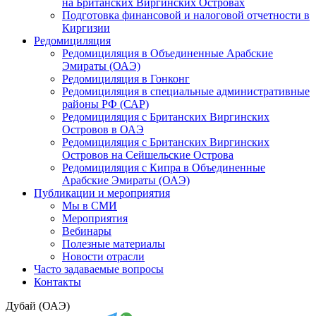
на Британских Виргинских Островах
Подготовка финансовой и налоговой отчетности в
Киргизии
Редомициляция
Редомициляция в Объединенные Арабские
Эмираты (ОАЭ)
Редомициляция в Гонконг
Редомициляция в специальные административные
районы РФ (САР)
Редомициляция с Британских Виргинских
Островов в ОАЭ
Редомициляция с Британских Виргинских
Островов на Сейшельские Острова
Редомициляция с Кипра в Объединенные
Арабские Эмираты (ОАЭ)
Публикации и мероприятия
Мы в СМИ
Мероприятия
Вебинары
Полезные материалы
Новости отрасли
Часто задаваемые вопросы
Контакты
Дубай (ОАЭ)