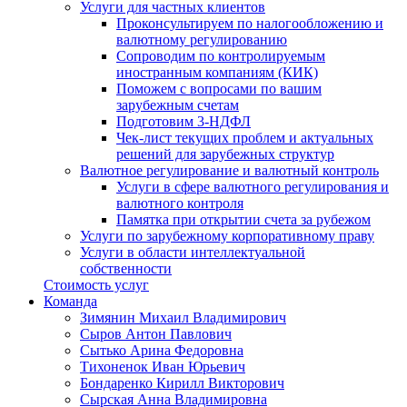
Услуги для частных клиентов
Проконсультируем по налогообложению и
валютному регулированию
Сопроводим по контролируемым
иностранным компаниям (КИК)
Поможем с вопросами по вашим
зарубежным счетам
Подготовим 3-НДФЛ
Чек-лист текущих проблем и актуальных
решений для зарубежных структур
Валютное регулирование и валютный контроль
Услуги в сфере валютного регулирования и
валютного контроля
Памятка при открытии счета за рубежом
Услуги по зарубежному корпоративному праву
Услуги в области интеллектуальной
собственности
Стоимость услуг
Команда
Зимянин Михаил Владимирович
Сыров Антон Павлович
Сытько Арина Федоровна
Тихоненок Иван Юрьевич
Бондаренко Кирилл Викторович
Сырская Анна Владимировна