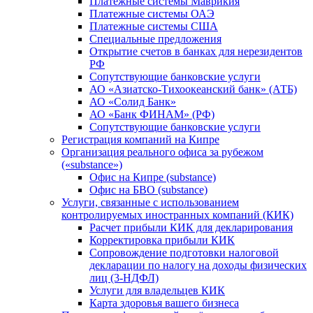
Платежные системы Маврикия
Платежные системы ОАЭ
Платежные системы США
Специальные предложения
Открытие счетов в банках для нерезидентов
РФ
Сопутствующие банковские услуги
АО «Азиатско-Тихоокеанский банк» (АТБ)
АО «Солид Банк»
АО «Банк ФИНАМ» (РФ)
Сопутствующие банковские услуги
Регистрация компаний на Кипре
Организация реального офиса за рубежом
(«substance»)
Офис на Кипре (substance)
Офис на БВО (substance)
Услуги, связанные с использованием
контролируемых иностранных компаний (КИК)
Расчет прибыли КИК для декларирования
Корректировка прибыли КИК
Сопровождение подготовки налоговой
декларации по налогу на доходы физических
лиц (3-НДФЛ)
Услуги для владельцев КИК
Карта здоровья вашего бизнеса