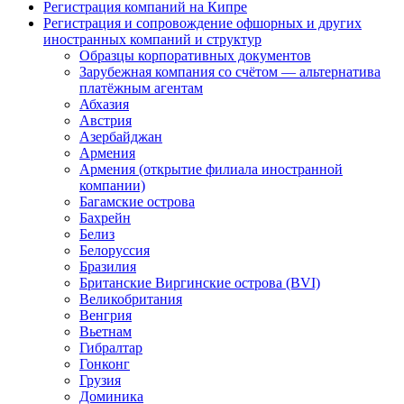
Регистрация компаний на Кипре
Регистрация и сопровождение офшорных и других
иностранных компаний и структур
Образцы корпоративных документов
Зарубежная компания со счётом — альтернатива
платёжным агентам
Абхазия
Австрия
Азербайджан
Армения
Армения (открытие филиала иностранной
компании)
Багамские острова
Бахрейн
Белиз
Белоруссия
Бразилия
Британские Виргинские острова (BVI)
Великобритания
Венгрия
Вьетнам
Гибралтар
Гонконг
Грузия
Доминика