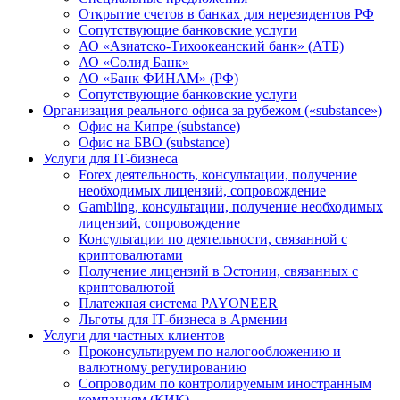
Открытие счетов в банках для нерезидентов РФ
Сопутствующие банковские услуги
АО «Азиатско-Тихоокеанский банк» (АТБ)
АО «Солид Банк»
АО «Банк ФИНАМ» (РФ)
Сопутствующие банковские услуги
Организация реального офиса за рубежом («substance»)
Офис на Кипре (substance)
Офис на БВО (substance)
Услуги для IT-бизнеса
Forex деятельность, консультации, получение
необходимых лицензий, сопровождение
Gambling, консультации, получение необходимых
лицензий, сопровождение
Консультации по деятельности, связанной с
криптовалютами
Получение лицензий в Эстонии, связанных с
криптовалютой
Платежная система PAYONEER
Льготы для IT-бизнеса в Армении
Услуги для частных клиентов
Проконсультируем по налогообложению и
валютному регулированию
Сопроводим по контролируемым иностранным
компаниям (КИК)