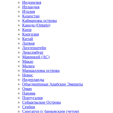
Индонезия
Ирландия
Италия
Казахстан
Каймановы острова
Канада (Ontario)
Кипр
Киргизия
Китай
Латвия
Лихтенштейн
Люксембург
Маврикий (АС)
Макао
Мальта
Маршалловы острова
Нeвис
Нидерланды
Объединённые Арабские Эмираты
Оман
Панама
Португалия
Сейшельские Острова
Сербия
Сингапур (c банковским счетом)