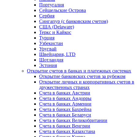
Португалия
Сейшельские Острова
Сербия
Сингапур (c банковским счетом)
США (Delaware)
Теркс и Кайкос
Турция
Узбекистан
Уругвай
Швейцария, LTD
Шотландия
Эстония
Открытие счетов в банках и платежных системах
Открытие банковских счетов за рубежом
Открытие личных и корпоративных счетов в
дружественных странах
Счета в банках Австрии
Счета в банках Андорры
Счета в банках Армении
Счета в банках Бахрейна
Счета в банках Беларуси
Счета в банках Великобритании
Счета в банках Венгрии
Счета в банках Казахстана
Счета в банках Кипра