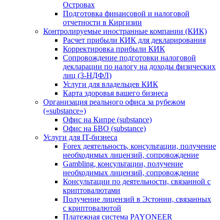
Островах
Подготовка финансовой и налоговой
отчетности в Киргизии
Контролируемые иностранные компании (КИК)
Расчет прибыли КИК для декларирования
Корректировка прибыли КИК
Сопровождение подготовки налоговой
декларации по налогу на доходы физических
лиц (3-НДФЛ)
Услуги для владельцев КИК
Карта здоровья вашего бизнеса
Организация реального офиса за рубежом
(«substance»)
Офис на Кипре (substance)
Офис на БВО (substance)
Услуги для IT-бизнеса
Forex деятельность, консультации, получение
необходимых лицензий, сопровождение
Gambling, консультации, получение
необходимых лицензий, сопровождение
Консультации по деятельности, связанной с
криптовалютами
Получение лицензий в Эстонии, связанных
с криптовалютой
Платежная система PAYONEER