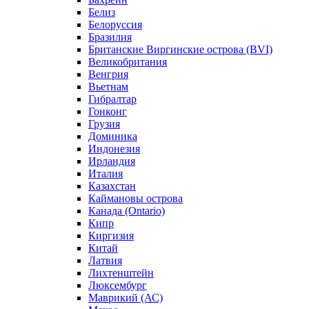
Белиз
Белоруссия
Бразилия
Британские Виргинские острова (BVI)
Великобритания
Венгрия
Вьетнам
Гибралтар
Гонконг
Грузия
Доминика
Индонезия
Ирландия
Италия
Казахстан
Каймановы острова
Канада (Ontario)
Кипр
Киргизия
Китай
Латвия
Лихтенштейн
Люксембург
Маврикий (АС)