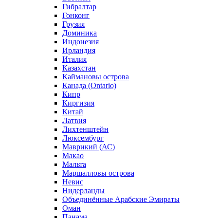
Гибралтар
Гонконг
Грузия
Доминика
Индонезия
Ирландия
Италия
Казахстан
Каймановы острова
Канада (Ontario)
Кипр
Киргизия
Китай
Латвия
Лихтенштейн
Люксембург
Маврикий (АС)
Макао
Мальта
Маршалловы острова
Нeвис
Нидерланды
Объединённые Арабские Эмираты
Оман
Панама