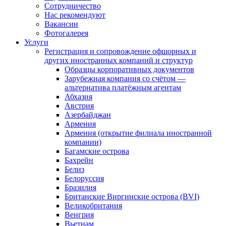
Сотрудничество
Нас рекомендуют
Вакансии
Фотогалерея
Услуги
Регистрация и сопровождение офшорных и
других иностранных компаний и структур
Образцы корпоративных документов
Зарубежная компания со счётом —
альтернатива платёжным агентам
Абхазия
Австрия
Азербайджан
Армения
Армения (открытие филиала иностранной
компании)
Багамские острова
Бахрейн
Белиз
Белоруссия
Бразилия
Британские Виргинские острова (BVI)
Великобритания
Венгрия
Вьетнам