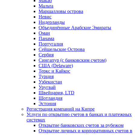
Макао
Мальта
Маршалловы острова
Нeвис
Нидерланды
Объединённые Арабские Эмираты
Оман
Панама
Португалия
Сейшельские Острова
Сербия
Сингапур (c банковским счетом)
США (Delaware)
Теркс и Кайкос
Турция
Узбекистан
Уругвай
Швейцария, LTD
Шотландия
Эстония
Регистрация компаний на Кипре
Услуги по открытию счетов в банках и платежных
системах
Открытие банковских счетов за рубежом
Открытие личных и корпоративных счетов в