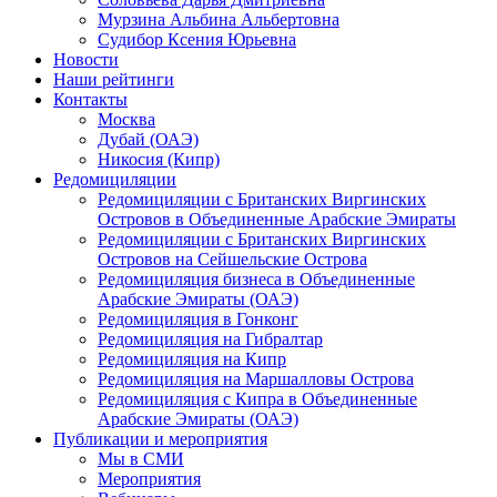
Мурзина Альбина Альбертовна
Судибор Ксения Юрьевна
Новости
Наши рейтинги
Контакты
Москва
Дубай (ОАЭ)
Никосия (Кипр)
Редомициляции
Редомициляции с Британских Виргинских
Островов в Объединенные Арабские Эмираты
Редомициляции с Британских Виргинских
Островов на Сейшельские Острова
Редомициляция бизнеса в Объединенные
Арабские Эмираты (ОАЭ)
Редомициляция в Гонконг
Редомициляция на Гибралтар
Редомициляция на Кипр
Редомициляция на Маршалловы Острова
Редомициляция с Кипра в Объединенные
Арабские Эмираты (ОАЭ)
Публикации и мероприятия
Мы в СМИ
Мероприятия