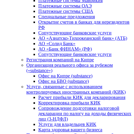
Платежные системы Маврикия
Платежные системы ОАЭ
Платежные системы США
Специальные предложения
Открытие счетов в банках для нерезидентов
РФ
Сопутствующие банковские услуги
АО «Азиатско-Тихоокеанский банк» (АТБ)
АО «Солид Банк»
АО «Банк ФИНАМ» (РФ)
Сопутствующие банковские услуги
Регистрация компаний на Кипре
Организация реального офиса за рубежом
(«substance»)
Офис на Кипре (substance)
Офис на БВО (substance)
Услуги, связанные с использованием
контролируемых иностранных компаний (КИК)
Расчет прибыли КИК для декларирования
Корректировка прибыли КИК
Сопровождение подготовки налоговой
декларации по налогу на доходы физических
лиц (3-НДФЛ)
Услуги для владельцев КИК
Карта здоровья вашего бизнеса