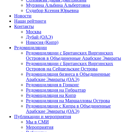
Мурзина Альбина Альбертовна
Судибор Ксения Юрьевна
Новости
Наши рейтинги
Контакты
Москва
Дубай (ОАЭ)
Никосия (Кипр)
Редомициляции
Редомициляции с Британских Виргинских
Островов в Объединенные Арабские Эмираты
Редомициляции с Британских Виргинских
Островов на Сейшельские Острова
Редомициляция бизнеса в Объединенные
Арабские Эмираты (ОАЭ)
Редомициляция в Гонконг
Редомициляция на Гибралтар
Редомициляция на Кипр
Редомициляция на Маршалловы Острова
Редомициляция с Кипра в Объединенные
Арабские Эмираты (ОАЭ)
Публикации и мероприятия
Мы в СМИ
Мероприятия