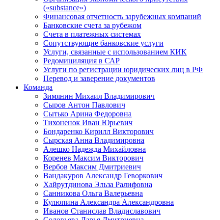
(«substance»)
Финансовая отчетность зарубежных компаний
Банковские счета за рубежом
Счета в платежных системах
Сопутствующие банковские услуги
Услуги, связанные с использованием КИК
Редомициляция в САР
Услуги по регистрации юридических лиц в РФ
Перевод и заверение документов
Команда
Зимянин Михаил Владимирович
Сыров Антон Павлович
Сытько Арина Федоровна
Тихоненок Иван Юрьевич
Бондаренко Кирилл Викторович
Сырская Анна Владимировна
Алешко Надежда Михайловна
Коренев Максим Викторович
Вербов Максим Дмитриевич
Вандакуров Александр Геворкович
Хайрутдинова Эльза Ралифовна
Санникова Ольга Валерьевна
Кулюпина Александра Александровна
Иванов Станислав Владиславович
Соловьева Дарья Дмитриевна