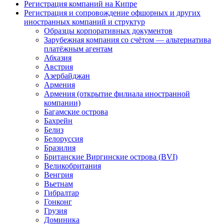
Регистрация компаний на Кипре
Регистрация и сопровождение офшорных и других
иностранных компаний и структур
Образцы корпоративных документов
Зарубежная компания со счётом — альтернатива
платёжным агентам
Абхазия
Австрия
Азербайджан
Армения
Армения (открытие филиала иностранной
компании)
Багамские острова
Бахрейн
Белиз
Белоруссия
Бразилия
Британские Виргинские острова (BVI)
Великобритания
Венгрия
Вьетнам
Гибралтар
Гонконг
Грузия
Доминика