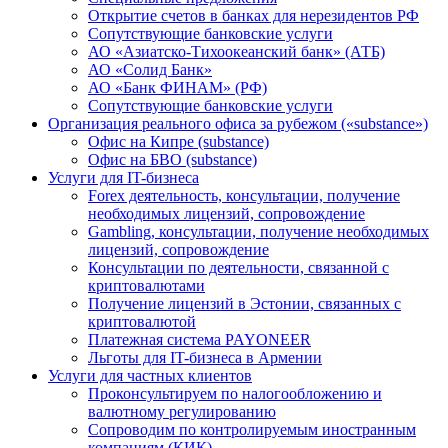
Открытие счетов в банках для нерезидентов РФ
Сопутствующие банковские услуги
АО «Азиатско-Тихоокеанский банк» (АТБ)
АО «Солид Банк»
АО «Банк ФИНАМ» (РФ)
Сопутствующие банковские услуги
Организация реального офиса за рубежом («substance»)
Офис на Кипре (substance)
Офис на БВО (substance)
Услуги для IT-бизнеса
Forex деятельность, консультации, получение
необходимых лицензий, сопровождение
Gambling, консультации, получение необходимых
лицензий, сопровождение
Консультации по деятельности, связанной с
криптовалютами
Получение лицензий в Эстонии, связанных с
криптовалютой
Платежная система PAYONEER
Льготы для IT-бизнеса в Армении
Услуги для частных клиентов
Проконсультируем по налогообложению и
валютному регулированию
Сопроводим по контролируемым иностранным
компаниям (КИК)