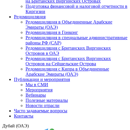
на Британских Виргинских Островах
Подготовка финансовой и налоговой отчетности в
Киргизии
Редомициляция
Редомициляция в Объединенные Арабские
Эмираты (ОАЭ)
Редомициляция в Гонконг
Редомициляция в специальные административные
районы РФ (САР)
Редомициляция с Британских Виргинских
Островов в ОАЭ
Редомициляция с Британских Виргинских
Островов на Сейшельские Острова
Редомициляция с Кипра в Объединенные
Арабские Эмираты (ОАЭ)
Публикации и мероприятия
Мы в СМИ
Мероприятия
Вебинары
Полезные материалы
Новости отрасли
Часто задаваемые вопросы
Контакты
Дубай (ОАЭ)