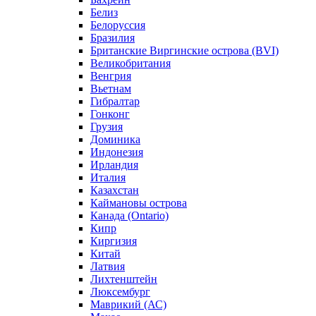
Белиз
Белоруссия
Бразилия
Британские Виргинские острова (BVI)
Великобритания
Венгрия
Вьетнам
Гибралтар
Гонконг
Грузия
Доминика
Индонезия
Ирландия
Италия
Казахстан
Каймановы острова
Канада (Ontario)
Кипр
Киргизия
Китай
Латвия
Лихтенштейн
Люксембург
Маврикий (АС)