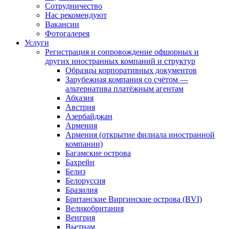
Сотрудничество
Нас рекомендуют
Вакансии
Фотогалерея
Услуги
Регистрация и сопровождение офшорных и
других иностранных компаний и структур
Образцы корпоративных документов
Зарубежная компания со счётом —
альтернатива платёжным агентам
Абхазия
Австрия
Азербайджан
Армения
Армения (открытие филиала иностранной
компании)
Багамские острова
Бахрейн
Белиз
Белоруссия
Бразилия
Британские Виргинские острова (BVI)
Великобритания
Венгрия
Вьетнам