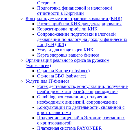
Островах
Подготовка финансовой и налоговой
отчетности в Киргизии
Контролируемые иностранные компании (КИК)
Расчет прибыли КИК для декларирования
Корректировка прибыли КИК
Сопровождение подготовки налоговой
декларации по налогу на доходы физических
лиц (3-НДФЛ)
Услуги для владельцев КИК
Карта здоровья вашего бизнеса
Организация реального офиса за рубежом
(«substance»)
Офис на Кипре (substance)
Офис на БВО (substance)
Услуги для IT-бизнеса
Forex деятельность, консультации, получение
необходимых лицензий, сопровождение
Gambling, консультации, получение
необходимых лицензий, сопровождение
Консультации по деятельности, связанной с
криптовалютами
Получение лицензий в Эстонии, связанных
с криптовалютой
Платежная система PAYONEER