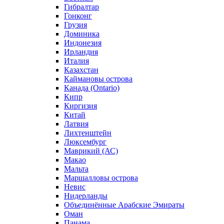
Гибралтар
Гонконг
Грузия
Доминика
Индонезия
Ирландия
Италия
Казахстан
Каймановы острова
Канада (Ontario)
Кипр
Киргизия
Китай
Латвия
Лихтенштейн
Люксембург
Маврикий (АС)
Макао
Мальта
Маршалловы острова
Нeвис
Нидерланды
Объединённые Арабские Эмираты
Оман
Панама