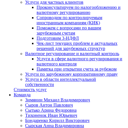
Услуги для частных клиентов
Проконсультируем по налогообложению и
валютному регулированию
Сопроводим по контролируемым
иностранным компаниям (КИК)
Поможем с вопросами по вашим
зарубежным счетам
Подготовим 3-НДФЛ
Чек-лист текущих проблем и актуальных
решений для зарубежных структур
Валютное регулирование и валютный контроль
Услуги в сфере валютного регулирования и
валютного контроля
Памятка при открытии счета за рубежом
Услуги по зарубежному корпоративному праву
Услуги в области интеллектуальной
собственности
Стоимость услуг
Команда
Зимянин Михаил Владимирович
Сыров Антон Павлович
Сытько Арина Федоровна
Тихоненок Иван Юрьевич
Бондаренко Кирилл Викторович
Сырская Анна Владимировна