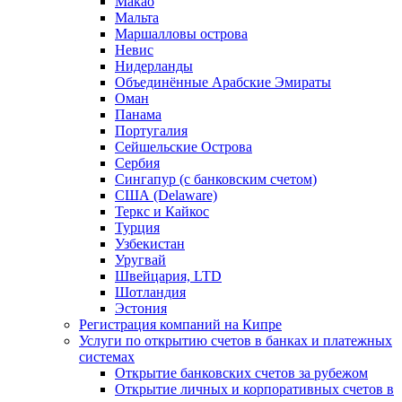
Макао
Мальта
Маршалловы острова
Нeвис
Нидерланды
Объединённые Арабские Эмираты
Оман
Панама
Португалия
Сейшельские Острова
Сербия
Сингапур (c банковским счетом)
США (Delaware)
Теркс и Кайкос
Турция
Узбекистан
Уругвай
Швейцария, LTD
Шотландия
Эстония
Регистрация компаний на Кипре
Услуги по открытию счетов в банках и платежных
системах
Открытие банковских счетов за рубежом
Открытие личных и корпоративных счетов в