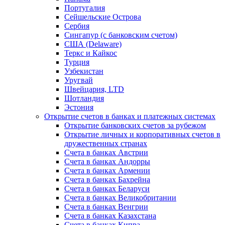
Португалия
Сейшельские Острова
Сербия
Сингапур (c банковским счетом)
США (Delaware)
Теркс и Кайкос
Турция
Узбекистан
Уругвай
Швейцария, LTD
Шотландия
Эстония
Открытие счетов в банках и платежных системах
Открытие банковских счетов за рубежом
Открытие личных и корпоративных счетов в
дружественных странах
Счета в банках Австрии
Счета в банках Андорры
Счета в банках Армении
Счета в банках Бахрейна
Счета в банках Беларуси
Счета в банках Великобритании
Счета в банках Венгрии
Счета в банках Казахстана
Счета в банках Кипра