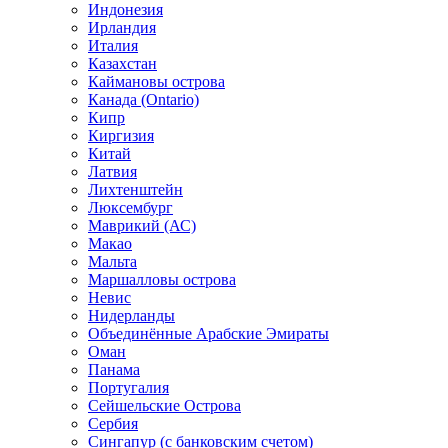
Индонезия
Ирландия
Италия
Казахстан
Каймановы острова
Канада (Ontario)
Кипр
Киргизия
Китай
Латвия
Лихтенштейн
Люксембург
Маврикий (АС)
Макао
Мальта
Маршалловы острова
Нeвис
Нидерланды
Объединённые Арабские Эмираты
Оман
Панама
Португалия
Сейшельские Острова
Сербия
Сингапур (c банковским счетом)