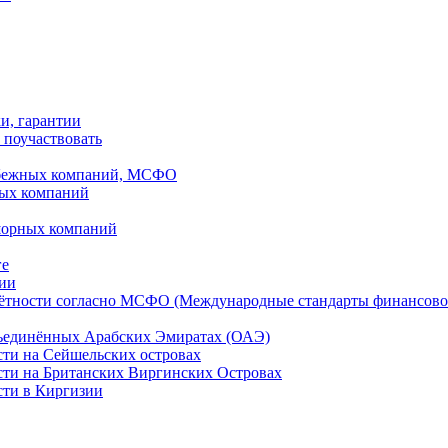
ки, гарантии
 поучаствовать
рубежных компаний, МСФО
ных компаний
шорных компаний
ге
дии
чётности согласно МСФО (Международные стандарты финансово
бъединённых Арабских Эмиратах (ОАЭ)
сти на Сейшельских островах
сти на Британских Виргинских Островах
сти в Киргизии