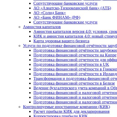
Сопутствующие банковские услуги
АО «Азиатско-Тихоокеанский банк» (АТБ)
АО «Солид Банк»
АО «Банк ФИНАМ» (РФ)
Сопутствующие банковские услуги
Амнистия капиталов
Амнистия капиталов версия 4.0: условия, сро
КИК и амнистия капиталов 4.0: новый стимул
Карта здоровья вашего бизнеса
Услуги по подготовке финансовой отчётности за
Подготовка финансовой отчётности зарубеж
Подготовка финансовой отчетности на Кипре
Подготовка финансовой отчетности для офф
Подготовка финансовой отчётности в UK
Подготовка финансовой отчётности в Гонкон
Подготовка финансовой отчётности в Ирлан
Трансформация и подготовка финансовой от
Подготовка финансовой отчетности в Белизе
Ведение бухгалтерского учета компаний в О
Подготовка финансовой и налоговой отчетно
Подготовка финансовой и налоговой отчетно
Подготовка финансовой и налоговой отчетно
Контролируемые иностранные компании (КИК)
Расчет прибыли КИК для декларирования
Корректировка прибыли КИК