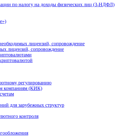
ации по налогу на доходы физических лиц (3-НДФЛ)
e»)
е необходимых лицензий, сопровождение
имых лицензий, сопровождение
криптовалютами
 криптовалютой
лютному регулированию
м компаниям (КИК)
счетам
ений для зарубежных структур
алютного контроля
огообложения