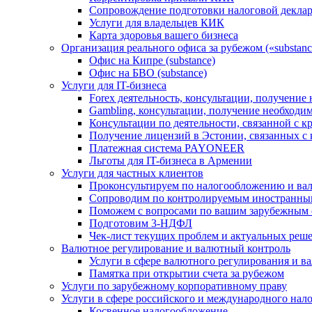
Сопровождение подготовки налоговой деклар
Услуги для владельцев КИК
Карта здоровья вашего бизнеса
Организация реального офиса за рубежом («substanc
Офис на Кипре (substance)
Офис на БВО (substance)
Услуги для IT-бизнеса
Forex деятельность, консультации, получени
Gambling, консультации, получение необход
Консультации по деятельности, связанной с 
Получение лицензий в Эстонии, связанных с
Платежная система PAYONEER
Льготы для IT-бизнеса в Армении
Услуги для частных клиентов
Проконсультируем по налогообложению и ва
Сопроводим по контролируемым иностранны
Поможем с вопросами по вашим зарубежным 
Подготовим 3-НДФЛ
Чек-лист текущих проблем и актуальных реш
Валютное регулирование и валютный контроль
Услуги в сфере валютного регулирования и в
Памятка при открытии счета за рубежом
Услуги по зарубежному корпоративному праву
Услуги в сфере российского и международного нал
Косвенное налогообложение