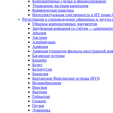
Корпоративные сделки и финансирование
Управление частным капиталом
Коммерческая практика
Интеллектуальная собственность и ИТ право (
Регистрация и сопровождение офшорных и других 
Образцы корпоративных документов
Зарубежная компания со счётом — альтернат
Абхазия
Австрия
Азербайджан
Армения
Армения (открытие филиала иностранной ко
Багамские острова
Бахрейн
Белиз
Белоруссия
Бразилия
Британские Виргинские острова (BVI)
Великобритания
Венгрия
Вьетнам
Гибралтар
Гонконг
Грузия
Доминика