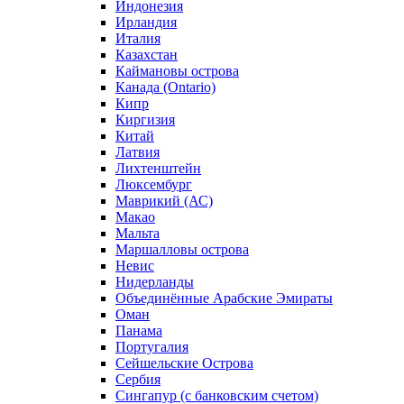
Индонезия
Ирландия
Италия
Казахстан
Каймановы острова
Канада (Ontario)
Кипр
Киргизия
Китай
Латвия
Лихтенштейн
Люксембург
Маврикий (АС)
Макао
Мальта
Маршалловы острова
Нeвис
Нидерланды
Объединённые Арабские Эмираты
Оман
Панама
Португалия
Сейшельские Острова
Сербия
Сингапур (c банковским счетом)