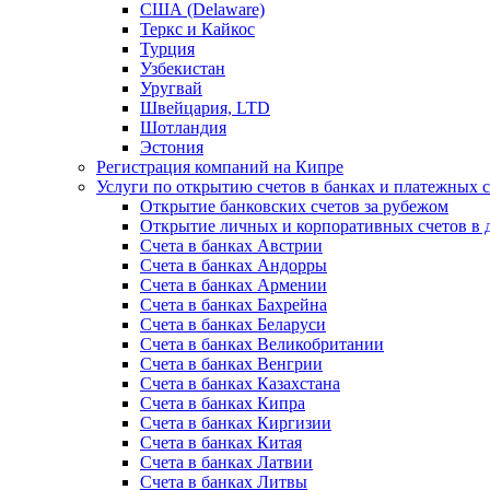
США (Delaware)
Теркс и Кайкос
Турция
Узбекистан
Уругвай
Швейцария, LTD
Шотландия
Эстония
Регистрация компаний на Кипре
Услуги по открытию счетов в банках и платежных 
Открытие банковских счетов за рубежом
Открытие личных и корпоративных счетов в 
Счета в банках Австрии
Счета в банках Андорры
Счета в банках Армении
Счета в банках Бахрейна
Счета в банках Беларуси
Счета в банках Великобритании
Счета в банках Венгрии
Счета в банках Казахстана
Счета в банках Кипра
Счета в банках Киргизии
Счета в банках Китая
Счета в банках Латвии
Счета в банках Литвы