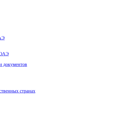
ОАЭ
 ОАЭ
и документов
ственных странах