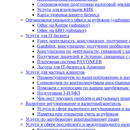
Сопровождение подготовки налоговой деклар
Услуги для владельцев КИК
Карта здоровья вашего бизнеса
Организация реального офиса за рубежом («substanc
Офис на Кипре (substance)
Офис на БВО (substance)
Услуги для IT-бизнеса
Forex деятельность, консультации, получени
Gambling, консультации, получение необход
Консультации по деятельности, связанной с 
Получение лицензий в Эстонии, связанных с
Платежная система PAYONEER
Льготы для IT-бизнеса в Армении
Услуги для частных клиентов
Проконсультируем по налогообложению и ва
Сопроводим по контролируемым иностранны
Поможем с вопросами по вашим зарубежным 
Подготовим 3-НДФЛ
Чек-лист текущих проблем и актуальных реш
Валютное регулирование и валютный контроль
Услуги в сфере валютного регулирования и в
Памятка при открытии счета за рубежом
Услуги по зарубежному корпоративному праву
Услуги в сфере российского и международного нал
Косвенное налогообложение