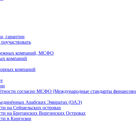
ки, гарантии
 поучаствовать
рубежных компаний, МСФО
ных компаний
шорных компаний
ге
дии
чётности согласно МСФО (Международные стандарты финансово
бъединённых Арабских Эмиратах (ОАЭ)
сти на Сейшельских островах
сти на Британских Виргинских Островах
сти в Киргизии