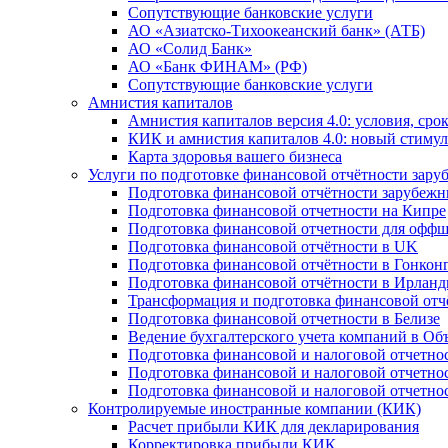
Сопутствующие банковские услуги
АО «Азиатско-Тихоокеанский банк» (АТБ)
АО «Солид Банк»
АО «Банк ФИНАМ» (РФ)
Сопутствующие банковские услуги
Амнистия капиталов
Амнистия капиталов версия 4.0: условия, сро
КИК и амнистия капиталов 4.0: новый стимул
Карта здоровья вашего бизнеса
Услуги по подготовке финансовой отчётности за
Подготовка финансовой отчётности зарубеж
Подготовка финансовой отчетности на Кипре
Подготовка финансовой отчетности для офф
Подготовка финансовой отчётности в UK
Подготовка финансовой отчётности в Гонкон
Подготовка финансовой отчётности в Ирлан
Трансформация и подготовка финансовой от
Подготовка финансовой отчетности в Белизе
Ведение бухгалтерского учета компаний в О
Подготовка финансовой и налоговой отчетно
Подготовка финансовой и налоговой отчетно
Подготовка финансовой и налоговой отчетно
Контролируемые иностранные компании (КИК)
Расчет прибыли КИК для декларирования
Корректировка прибыли КИК