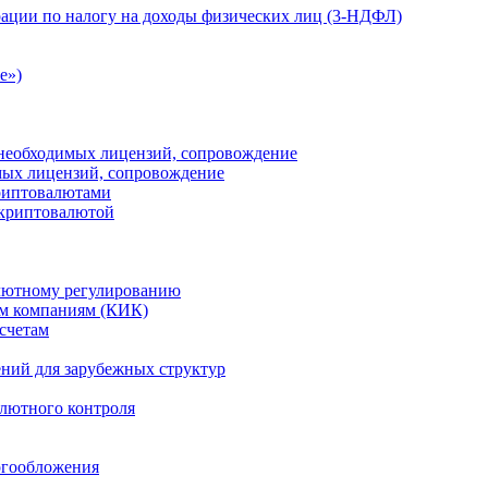
ации по налогу на доходы физических лиц (3-НДФЛ)
e»)
е необходимых лицензий, сопровождение
имых лицензий, сопровождение
криптовалютами
 криптовалютой
лютному регулированию
м компаниям (КИК)
счетам
ений для зарубежных структур
алютного контроля
огообложения