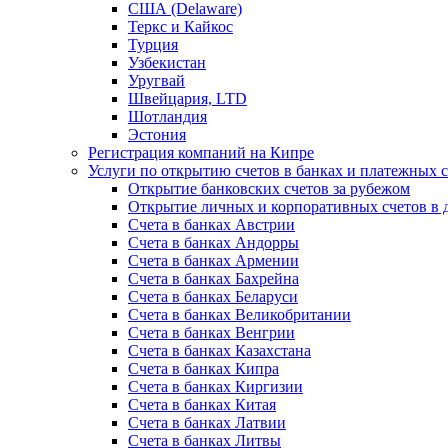
США (Delaware)
Теркс и Кайкос
Турция
Узбекистан
Уругвай
Швейцария, LTD
Шотландия
Эстония
Регистрация компаний на Кипре
Услуги по открытию счетов в банках и платежных 
Открытие банковских счетов за рубежом
Открытие личных и корпоративных счетов в 
Счета в банках Австрии
Счета в банках Андорры
Счета в банках Армении
Счета в банках Бахрейна
Счета в банках Беларуси
Счета в банках Великобритании
Счета в банках Венгрии
Счета в банках Казахстана
Счета в банках Кипра
Счета в банках Киргизии
Счета в банках Китая
Счета в банках Латвии
Счета в банках Литвы