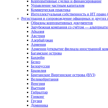
Корпоративные сделки и финансирование
Управление частным капиталом
Коммерческая практика
Интеллектуальная собственность и ИТ право (
Регистрация и сопровождение офшорных и других 
Образцы корпоративных документов
Зарубежная компания со счётом — альтернат
Абхазия
Австрия
Азербайджан
Армения
Армения (открытие филиала иностранной ко
Багамские острова
Бахрейн
Белиз
Белоруссия
Бразилия
Британские Виргинские острова (BVI)
Великобритания
Венгрия
Вьетнам
Гибралтар
Гонконг
Грузия
Доминика