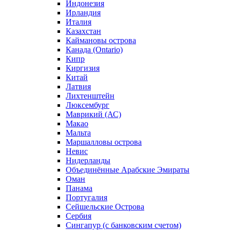
Индонезия
Ирландия
Италия
Казахстан
Каймановы острова
Канада (Ontario)
Кипр
Киргизия
Китай
Латвия
Лихтенштейн
Люксембург
Маврикий (АС)
Макао
Мальта
Маршалловы острова
Нeвис
Нидерланды
Объединённые Арабские Эмираты
Оман
Панама
Португалия
Сейшельские Острова
Сербия
Сингапур (c банковским счетом)