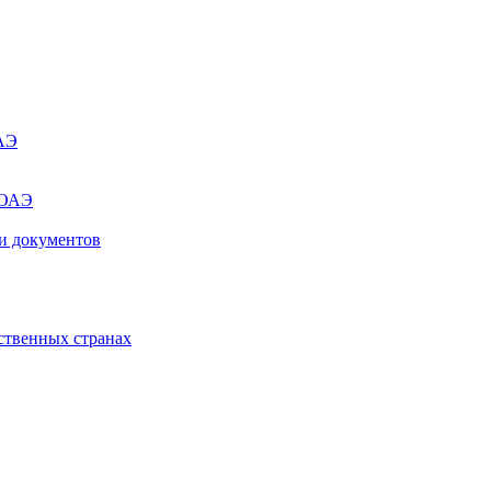
ОАЭ
 ОАЭ
и документов
ственных странах