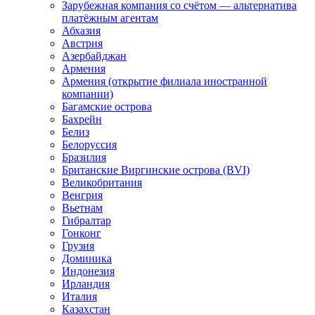
Зарубежная компания со счётом — альтернатива
платёжным агентам
Абхазия
Австрия
Азербайджан
Армения
Армения (открытие филиала иностранной
компании)
Багамские острова
Бахрейн
Белиз
Белоруссия
Бразилия
Британские Виргинские острова (BVI)
Великобритания
Венгрия
Вьетнам
Гибралтар
Гонконг
Грузия
Доминика
Индонезия
Ирландия
Италия
Казахстан