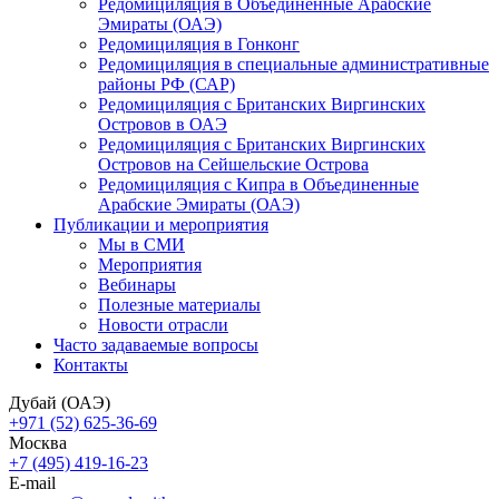
Редомициляция в Объединенные Арабские
Эмираты (ОАЭ)
Редомициляция в Гонконг
Редомициляция в специальные административные
районы РФ (САР)
Редомициляция с Британских Виргинских
Островов в ОАЭ
Редомициляция с Британских Виргинских
Островов на Сейшельские Острова
Редомициляция с Кипра в Объединенные
Арабские Эмираты (ОАЭ)
Публикации и мероприятия
Мы в СМИ
Мероприятия
Вебинары
Полезные материалы
Новости отрасли
Часто задаваемые вопросы
Контакты
Дубай (ОАЭ)
+971 (52) 625-36-69
Москва
+7 (495) 419-16-23
E-mail