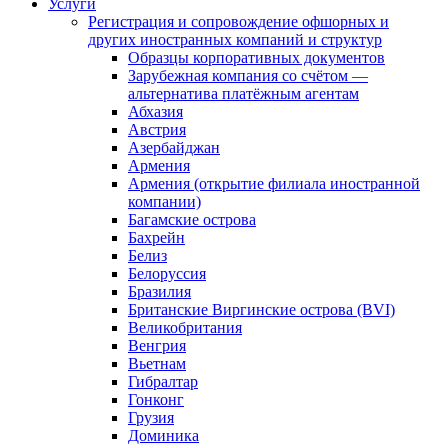
Услуги
Регистрация и сопровождение офшорных и
других иностранных компаний и структур
Образцы корпоративных документов
Зарубежная компания со счётом —
альтернатива платёжным агентам
Абхазия
Австрия
Азербайджан
Армения
Армения (открытие филиала иностранной
компании)
Багамские острова
Бахрейн
Белиз
Белоруссия
Бразилия
Британские Виргинские острова (BVI)
Великобритания
Венгрия
Вьетнам
Гибралтар
Гонконг
Грузия
Доминика