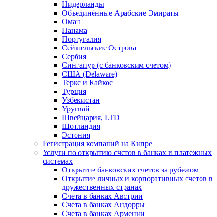
Нидерланды
Объединённые Арабские Эмираты
Оман
Панама
Португалия
Сейшельские Острова
Сербия
Сингапур (c банковским счетом)
США (Delaware)
Теркс и Кайкос
Турция
Узбекистан
Уругвай
Швейцария, LTD
Шотландия
Эстония
Регистрация компаний на Кипре
Услуги по открытию счетов в банках и платежных
системах
Открытие банковских счетов за рубежом
Открытие личных и корпоративных счетов в
дружественных странах
Счета в банках Австрии
Счета в банках Андорры
Счета в банках Армении