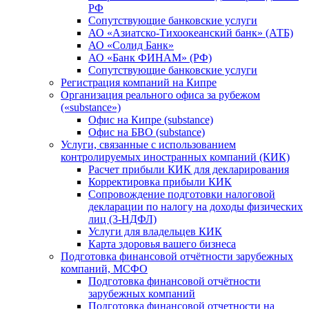
РФ
Сопутствующие банковские услуги
АО «Азиатско-Тихоокеанский банк» (АТБ)
АО «Солид Банк»
АО «Банк ФИНАМ» (РФ)
Сопутствующие банковские услуги
Регистрация компаний на Кипре
Организация реального офиса за рубежом
(«substance»)
Офис на Кипре (substance)
Офис на БВО (substance)
Услуги, связанные с использованием
контролируемых иностранных компаний (КИК)
Расчет прибыли КИК для декларирования
Корректировка прибыли КИК
Сопровождение подготовки налоговой
декларации по налогу на доходы физических
лиц (3-НДФЛ)
Услуги для владельцев КИК
Карта здоровья вашего бизнеса
Подготовка финансовой отчётности зарубежных
компаний, МСФО
Подготовка финансовой отчётности
зарубежных компаний
Подготовка финансовой отчетности на