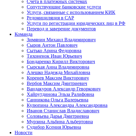
Счета в платежных системах
Сопутствующие банковские услуги
Услуги, связанные с использованием КИК
Редомициляция в САР
Услуги по регистрации юридических лиц в РФ
Перевод и заверение документов
Команда
Зимянин Михаил Владимирович
Сыров Антон Павлович
Сытько Арина Федоровна
Тихоненок Иван Юрьевич
Бондаренко Кирилл Викторович
Сырская Анна Владимировна
Алешко Надежда Михайловна
Коренев Максим Викторович
Вербов Максим Дмитриевич
Вандакуров Александр Геворкович
Хайрутдинова Эльза Ралифовна
Санникова Ольга Валерьевна
Кулюпина Александра Александровна
Иванов Станислав Владиславович
Соловьева Дарья Дмитриевна
Мурзина Альбина Альбертовна
Судибор Ксения Юрьевна
Новости