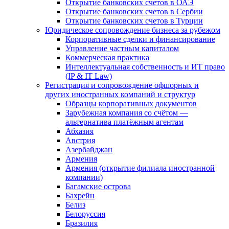
Открытие банковских счетов в ОАЭ
Открытие банковских счетов в Сербии
Открытие банковских счетов в Турции
Юридическое сопровождение бизнеса за рубежом
Корпоративные сделки и финансирование
Управление частным капиталом
Коммерческая практика
Интеллектуальная собственность и ИТ право
(IP & IT Law)
Регистрация и сопровождение офшорных и
других иностранных компаний и структур
Образцы корпоративных документов
Зарубежная компания со счётом —
альтернатива платёжным агентам
Абхазия
Австрия
Азербайджан
Армения
Армения (открытие филиала иностранной
компании)
Багамские острова
Бахрейн
Белиз
Белоруссия
Бразилия