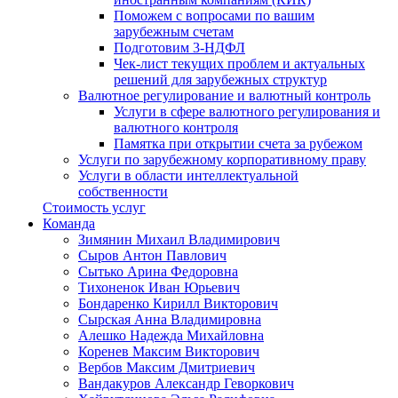
Поможем с вопросами по вашим
зарубежным счетам
Подготовим 3-НДФЛ
Чек-лист текущих проблем и актуальных
решений для зарубежных структур
Валютное регулирование и валютный контроль
Услуги в сфере валютного регулирования и
валютного контроля
Памятка при открытии счета за рубежом
Услуги по зарубежному корпоративному праву
Услуги в области интеллектуальной
собственности
Стоимость услуг
Команда
Зимянин Михаил Владимирович
Сыров Антон Павлович
Сытько Арина Федоровна
Тихоненок Иван Юрьевич
Бондаренко Кирилл Викторович
Сырская Анна Владимировна
Алешко Надежда Михайловна
Коренев Максим Викторович
Вербов Максим Дмитриевич
Вандакуров Александр Геворкович