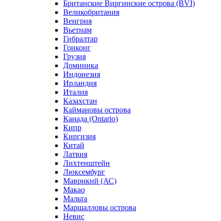
Британские Виргинские острова (BVI)
Великобритания
Венгрия
Вьетнам
Гибралтар
Гонконг
Грузия
Доминика
Индонезия
Ирландия
Италия
Казахстан
Каймановы острова
Канада (Ontario)
Кипр
Киргизия
Китай
Латвия
Лихтенштейн
Люксембург
Маврикий (АС)
Макао
Мальта
Маршалловы острова
Нeвис