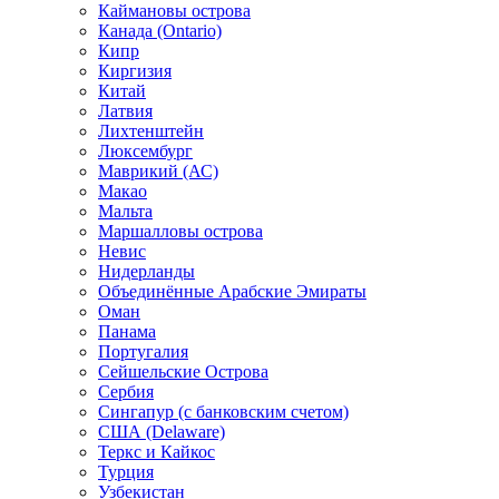
Каймановы острова
Канада (Ontario)
Кипр
Киргизия
Китай
Латвия
Лихтенштейн
Люксембург
Маврикий (АС)
Макао
Мальта
Маршалловы острова
Нeвис
Нидерланды
Объединённые Арабские Эмираты
Оман
Панама
Португалия
Сейшельские Острова
Сербия
Сингапур (c банковским счетом)
США (Delaware)
Теркс и Кайкос
Турция
Узбекистан