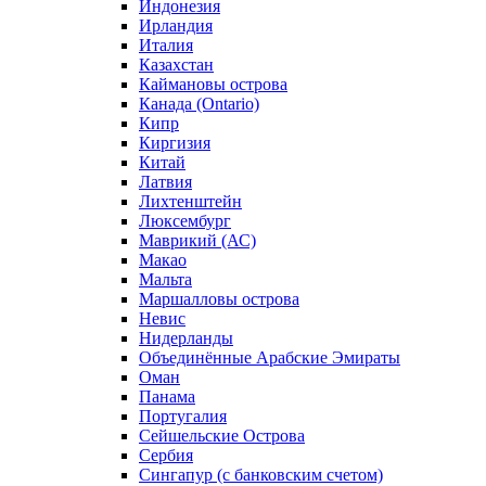
Индонезия
Ирландия
Италия
Казахстан
Каймановы острова
Канада (Ontario)
Кипр
Киргизия
Китай
Латвия
Лихтенштейн
Люксембург
Маврикий (АС)
Макао
Мальта
Маршалловы острова
Нeвис
Нидерланды
Объединённые Арабские Эмираты
Оман
Панама
Португалия
Сейшельские Острова
Сербия
Сингапур (c банковским счетом)