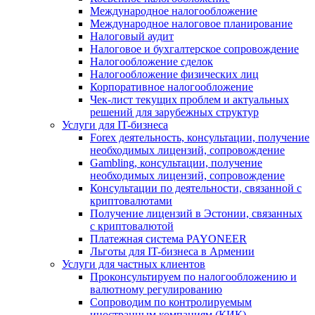
Международное налогообложение
Международное налоговое планирование
Налоговый аудит
Налоговое и бухгалтерское сопровождение
Налогообложение сделок
Налогообложение физических лиц
Корпоративное налогообложение
Чек-лист текущих проблем и актуальных
решений для зарубежных структур
Услуги для IT-бизнеса
Forex деятельность, консультации, получение
необходимых лицензий, сопровождение
Gambling, консультации, получение
необходимых лицензий, сопровождение
Консультации по деятельности, связанной с
криптовалютами
Получение лицензий в Эстонии, связанных
с криптовалютой
Платежная система PAYONEER
Льготы для IT-бизнеса в Армении
Услуги для частных клиентов
Проконсультируем по налогообложению и
валютному регулированию
Сопроводим по контролируемым
иностранным компаниям (КИК)