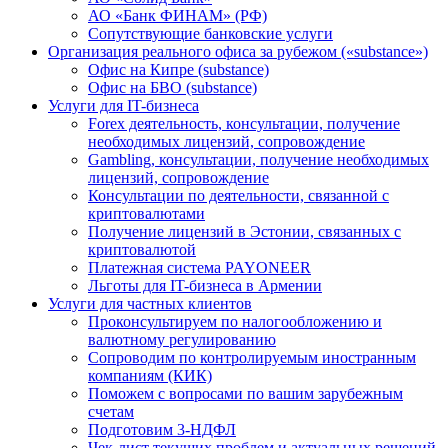
АО «Банк ФИНАМ» (РФ)
Сопутствующие банковские услуги
Организация реального офиса за рубежом («substance»)
Офис на Кипре (substance)
Офис на БВО (substance)
Услуги для IT-бизнеса
Forex деятельность, консультации, получение
необходимых лицензий, сопровождение
Gambling, консультации, получение необходимых
лицензий, сопровождение
Консультации по деятельности, связанной с
криптовалютами
Получение лицензий в Эстонии, связанных с
криптовалютой
Платежная система PAYONEER
Льготы для IT-бизнеса в Армении
Услуги для частных клиентов
Проконсультируем по налогообложению и
валютному регулированию
Сопроводим по контролируемым иностранным
компаниям (КИК)
Поможем с вопросами по вашим зарубежным
счетам
Подготовим 3-НДФЛ
Чек-лист текущих проблем и актуальных решений