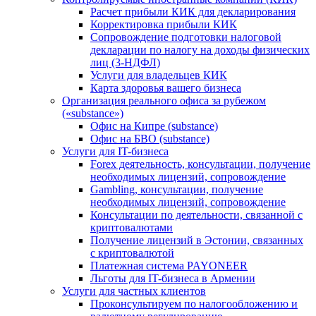
Расчет прибыли КИК для декларирования
Корректировка прибыли КИК
Сопровождение подготовки налоговой
декларации по налогу на доходы физических
лиц (3-НДФЛ)
Услуги для владельцев КИК
Карта здоровья вашего бизнеса
Организация реального офиса за рубежом
(«substance»)
Офис на Кипре (substance)
Офис на БВО (substance)
Услуги для IT-бизнеса
Forex деятельность, консультации, получение
необходимых лицензий, сопровождение
Gambling, консультации, получение
необходимых лицензий, сопровождение
Консультации по деятельности, связанной с
криптовалютами
Получение лицензий в Эстонии, связанных
с криптовалютой
Платежная система PAYONEER
Льготы для IT-бизнеса в Армении
Услуги для частных клиентов
Проконсультируем по налогообложению и