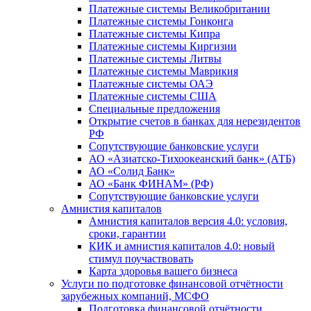
Платежные системы Великобритании
Платежные системы Гонконга
Платежные системы Кипра
Платежные системы Киргизии
Платежные системы Литвы
Платежные системы Маврикия
Платежные системы ОАЭ
Платежные системы США
Специальные предложения
Открытие счетов в банках для нерезидентов
РФ
Сопутствующие банковские услуги
АО «Азиатско-Тихоокеанский банк» (АТБ)
АО «Солид Банк»
АО «Банк ФИНАМ» (РФ)
Сопутствующие банковские услуги
Амнистия капиталов
Амнистия капиталов версия 4.0: условия,
сроки, гарантии
КИК и амнистия капиталов 4.0: новый
стимул поучаствовать
Карта здоровья вашего бизнеса
Услуги по подготовке финансовой отчётности
зарубежных компаний, МСФО
Подготовка финансовой отчётности