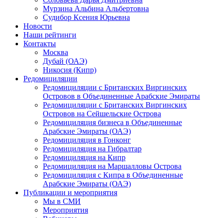
Мурзина Альбина Альбертовна
Судибор Ксения Юрьевна
Новости
Наши рейтинги
Контакты
Москва
Дубай (ОАЭ)
Никосия (Кипр)
Редомициляции
Редомициляции с Британских Виргинских
Островов в Объединенные Арабские Эмираты
Редомициляции с Британских Виргинских
Островов на Сейшельские Острова
Редомициляция бизнеса в Объединенные
Арабские Эмираты (ОАЭ)
Редомициляция в Гонконг
Редомициляция на Гибралтар
Редомициляция на Кипр
Редомициляция на Маршалловы Острова
Редомициляция с Кипра в Объединенные
Арабские Эмираты (ОАЭ)
Публикации и мероприятия
Мы в СМИ
Мероприятия