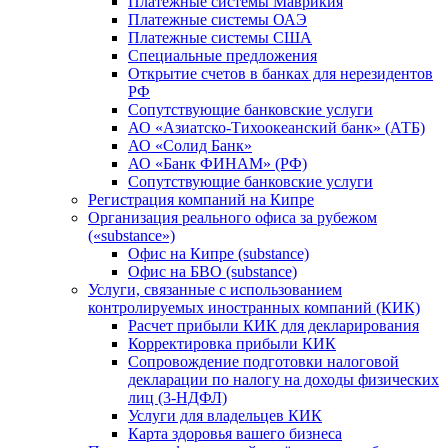
Платежные системы Маврикия
Платежные системы ОАЭ
Платежные системы США
Специальные предложения
Открытие счетов в банках для нерезидентов
РФ
Сопутствующие банковские услуги
АО «Азиатско-Тихоокеанский банк» (АТБ)
АО «Солид Банк»
АО «Банк ФИНАМ» (РФ)
Сопутствующие банковские услуги
Регистрация компаний на Кипре
Организация реального офиса за рубежом
(«substance»)
Офис на Кипре (substance)
Офис на БВО (substance)
Услуги, связанные с использованием
контролируемых иностранных компаний (КИК)
Расчет прибыли КИК для декларирования
Корректировка прибыли КИК
Сопровождение подготовки налоговой
декларации по налогу на доходы физических
лиц (3-НДФЛ)
Услуги для владельцев КИК
Карта здоровья вашего бизнеса