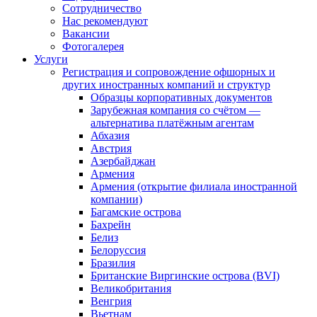
Сотрудничество
Нас рекомендуют
Вакансии
Фотогалерея
Услуги
Регистрация и сопровождение офшорных и
других иностранных компаний и структур
Образцы корпоративных документов
Зарубежная компания со счётом —
альтернатива платёжным агентам
Абхазия
Австрия
Азербайджан
Армения
Армения (открытие филиала иностранной
компании)
Багамские острова
Бахрейн
Белиз
Белоруссия
Бразилия
Британские Виргинские острова (BVI)
Великобритания
Венгрия
Вьетнам