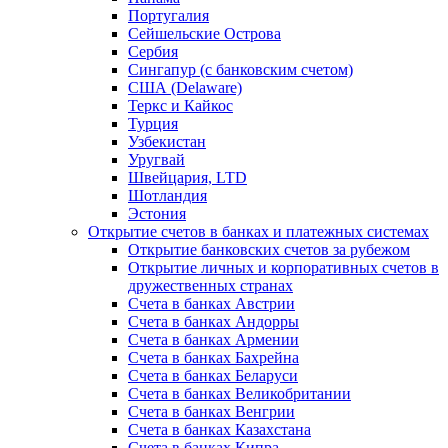
Португалия
Сейшельские Острова
Сербия
Сингапур (c банковским счетом)
США (Delaware)
Теркс и Кайкос
Турция
Узбекистан
Уругвай
Швейцария, LTD
Шотландия
Эстония
Открытие счетов в банках и платежных системах
Открытие банковских счетов за рубежом
Открытие личных и корпоративных счетов в
дружественных странах
Счета в банках Австрии
Счета в банках Андорры
Счета в банках Армении
Счета в банках Бахрейна
Счета в банках Беларуси
Счета в банках Великобритании
Счета в банках Венгрии
Счета в банках Казахстана
Счета в банках Кипра