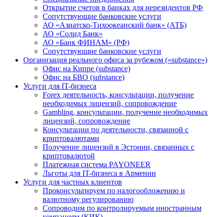
Открытие счетов в банках для нерезидентов РФ
Сопутствующие банковские услуги
АО «Азиатско-Тихоокеанский банк» (АТБ)
АО «Солид Банк»
АО «Банк ФИНАМ» (РФ)
Сопутствующие банковские услуги
Организация реального офиса за рубежом («substance»)
Офис на Кипре (substance)
Офис на БВО (substance)
Услуги для IT-бизнеса
Forex деятельность, консультации, получение
необходимых лицензий, сопровождение
Gambling, консультации, получение необходимых
лицензий, сопровождение
Консультации по деятельности, связанной с
криптовалютами
Получение лицензий в Эстонии, связанных с
криптовалютой
Платежная система PAYONEER
Льготы для IT-бизнеса в Армении
Услуги для частных клиентов
Проконсультируем по налогообложению и
валютному регулированию
Сопроводим по контролируемым иностранным
компаниям (КИК)