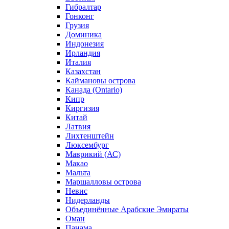
Гибралтар
Гонконг
Грузия
Доминика
Индонезия
Ирландия
Италия
Казахстан
Каймановы острова
Канада (Ontario)
Кипр
Киргизия
Китай
Латвия
Лихтенштейн
Люксембург
Маврикий (АС)
Макао
Мальта
Маршалловы острова
Нeвис
Нидерланды
Объединённые Арабские Эмираты
Оман
Панама