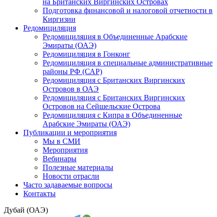
на Британских Виргинских Островах
Подготовка финансовой и налоговой отчетности в
Киргизии
Редомициляция
Редомициляция в Объединенные Арабские
Эмираты (ОАЭ)
Редомициляция в Гонконг
Редомициляция в специальные административные
районы РФ (САР)
Редомициляция с Британских Виргинских
Островов в ОАЭ
Редомициляция с Британских Виргинских
Островов на Сейшельские Острова
Редомициляция с Кипра в Объединенные
Арабские Эмираты (ОАЭ)
Публикации и мероприятия
Мы в СМИ
Мероприятия
Вебинары
Полезные материалы
Новости отрасли
Часто задаваемые вопросы
Контакты
Дубай (ОАЭ)