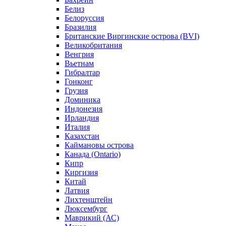
Белиз
Белоруссия
Бразилия
Британские Виргинские острова (BVI)
Великобритания
Венгрия
Вьетнам
Гибралтар
Гонконг
Грузия
Доминика
Индонезия
Ирландия
Италия
Казахстан
Каймановы острова
Канада (Ontario)
Кипр
Киргизия
Китай
Латвия
Лихтенштейн
Люксембург
Маврикий (АС)