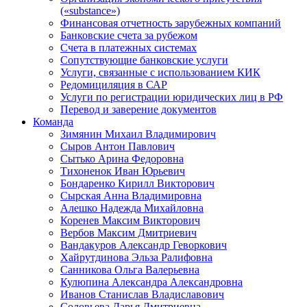
(«substance»)
Финансовая отчетность зарубежных компаний
Банковские счета за рубежом
Счета в платежных системах
Сопутствующие банковские услуги
Услуги, связанные с использованием КИК
Редомициляция в САР
Услуги по регистрации юридических лиц в РФ
Перевод и заверение документов
Команда
Зимянин Михаил Владимирович
Сыров Антон Павлович
Сытько Арина Федоровна
Тихоненок Иван Юрьевич
Бондаренко Кирилл Викторович
Сырская Анна Владимировна
Алешко Надежда Михайловна
Коренев Максим Викторович
Вербов Максим Дмитриевич
Вандакуров Александр Геворкович
Хайрутдинова Эльза Ралифовна
Санникова Ольга Валерьевна
Кулюпина Александра Александровна
Иванов Станислав Владиславович
Соловьева Дарья Дмитриевна