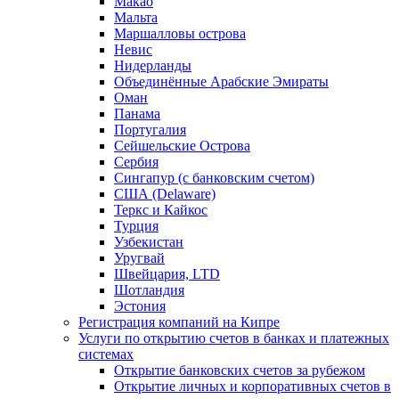
Макао
Мальта
Маршалловы острова
Нeвис
Нидерланды
Объединённые Арабские Эмираты
Оман
Панама
Португалия
Сейшельские Острова
Сербия
Сингапур (c банковским счетом)
США (Delaware)
Теркс и Кайкос
Турция
Узбекистан
Уругвай
Швейцария, LTD
Шотландия
Эстония
Регистрация компаний на Кипре
Услуги по открытию счетов в банках и платежных
системах
Открытие банковских счетов за рубежом
Открытие личных и корпоративных счетов в