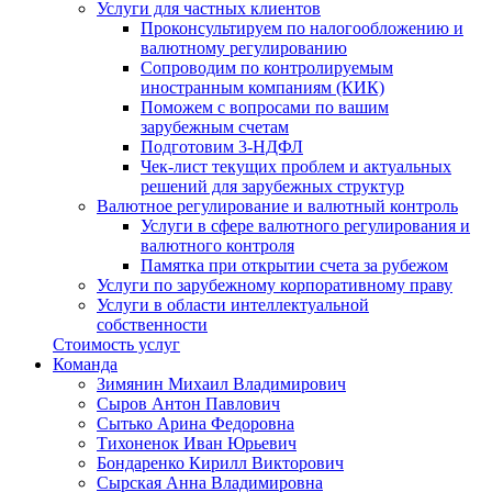
Услуги для частных клиентов
Проконсультируем по налогообложению и
валютному регулированию
Сопроводим по контролируемым
иностранным компаниям (КИК)
Поможем с вопросами по вашим
зарубежным счетам
Подготовим 3-НДФЛ
Чек-лист текущих проблем и актуальных
решений для зарубежных структур
Валютное регулирование и валютный контроль
Услуги в сфере валютного регулирования и
валютного контроля
Памятка при открытии счета за рубежом
Услуги по зарубежному корпоративному праву
Услуги в области интеллектуальной
собственности
Стоимость услуг
Команда
Зимянин Михаил Владимирович
Сыров Антон Павлович
Сытько Арина Федоровна
Тихоненок Иван Юрьевич
Бондаренко Кирилл Викторович
Сырская Анна Владимировна