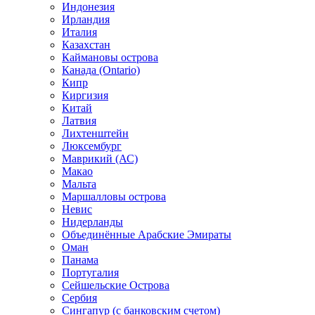
Индонезия
Ирландия
Италия
Казахстан
Каймановы острова
Канада (Ontario)
Кипр
Киргизия
Китай
Латвия
Лихтенштейн
Люксембург
Маврикий (АС)
Макао
Мальта
Маршалловы острова
Нeвис
Нидерланды
Объединённые Арабские Эмираты
Оман
Панама
Португалия
Сейшельские Острова
Сербия
Сингапур (c банковским счетом)