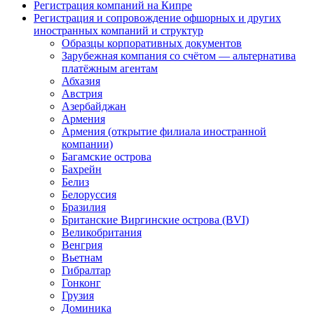
Регистрация компаний на Кипре
Регистрация и сопровождение офшорных и других
иностранных компаний и структур
Образцы корпоративных документов
Зарубежная компания со счётом — альтернатива
платёжным агентам
Абхазия
Австрия
Азербайджан
Армения
Армения (открытие филиала иностранной
компании)
Багамские острова
Бахрейн
Белиз
Белоруссия
Бразилия
Британские Виргинские острова (BVI)
Великобритания
Венгрия
Вьетнам
Гибралтар
Гонконг
Грузия
Доминика