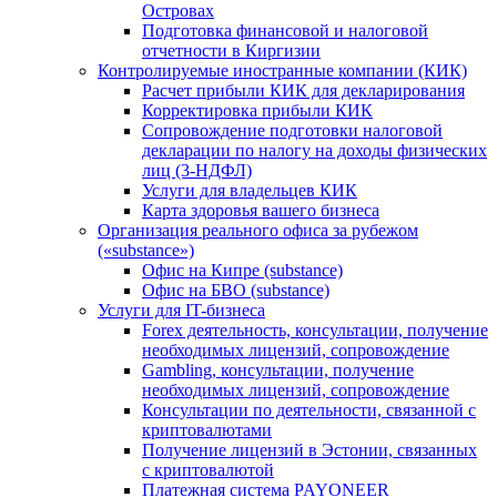
Островах
Подготовка финансовой и налоговой
отчетности в Киргизии
Контролируемые иностранные компании (КИК)
Расчет прибыли КИК для декларирования
Корректировка прибыли КИК
Сопровождение подготовки налоговой
декларации по налогу на доходы физических
лиц (3-НДФЛ)
Услуги для владельцев КИК
Карта здоровья вашего бизнеса
Организация реального офиса за рубежом
(«substance»)
Офис на Кипре (substance)
Офис на БВО (substance)
Услуги для IT-бизнеса
Forex деятельность, консультации, получение
необходимых лицензий, сопровождение
Gambling, консультации, получение
необходимых лицензий, сопровождение
Консультации по деятельности, связанной с
криптовалютами
Получение лицензий в Эстонии, связанных
с криптовалютой
Платежная система PAYONEER