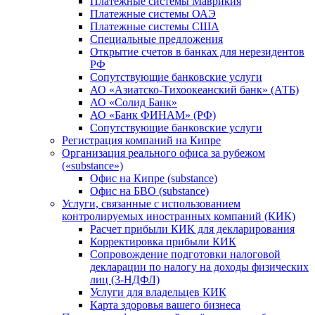
Платежные системы Маврикия
Платежные системы ОАЭ
Платежные системы США
Специальные предложения
Открытие счетов в банках для нерезидентов
РФ
Сопутствующие банковские услуги
АО «Азиатско-Тихоокеанский банк» (АТБ)
АО «Солид Банк»
АО «Банк ФИНАМ» (РФ)
Сопутствующие банковские услуги
Регистрация компаний на Кипре
Организация реального офиса за рубежом
(«substance»)
Офис на Кипре (substance)
Офис на БВО (substance)
Услуги, связанные с использованием
контролируемых иностранных компаний (КИК)
Расчет прибыли КИК для декларирования
Корректировка прибыли КИК
Сопровождение подготовки налоговой
декларации по налогу на доходы физических
лиц (3-НДФЛ)
Услуги для владельцев КИК
Карта здоровья вашего бизнеса