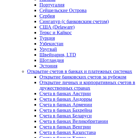
Португалия
Сейшельские Острова
Сербия
Сингапур (c банковским счетом)
США (Delaware)
Теркс и Кайкос
Турция
Узбекистан
Уругвай
Швейцария, LTD
Шотландия
Эстония
Открытие счетов в банках и платежных системах
Открытие банковских счетов за рубежом
Открытие личных и корпоративных счетов в
дружественных странах
Счета в банках Австрии
Счета в банках Андорры
Счета в банках Армении
Счета в банках Бахрейна
Счета в банках Беларуси
Счета в банках Великобритании
Счета в банках Венгрии
Счета в банках Казахстана
Счета в банках Кипра