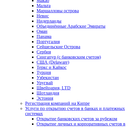
Макао
Мальта
Маршалловы острова
Нeвис
Нидерланды
Объединённые Арабские Эмираты
Оман
Панама
Португалия
Сейшельские Острова
Сербия
Сингапур (c банковским счетом)
США (Delaware)
Теркс и Кайкос
Турция
Узбекистан
Уругвай
Швейцария, LTD
Шотландия
Эстония
Регистрация компаний на Кипре
Услуги по открытию счетов в банках и платежных
системах
Открытие банковских счетов за рубежом
Открытие личных и корпоративных счетов в