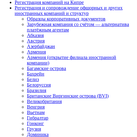
Регистрация компаний на Кипре
Регистрация и сопровождение офшорных и других
иностранных компаний и структур
Образцы корпоративных документов
Зарубежная компания со счётом — альтернатива
платёжным агентам
Абхазия
Австрия
Азербайджан
Армения
Армения (открытие филиала иностранной
компании)
Багамские острова
Бахрейн
Белиз
Белоруссия
Бразилия
Британские Виргинские острова (BVI)
Великобритания
Венгрия
Вьетнам
Гибралтар
Гонконг
Грузия
Доминика