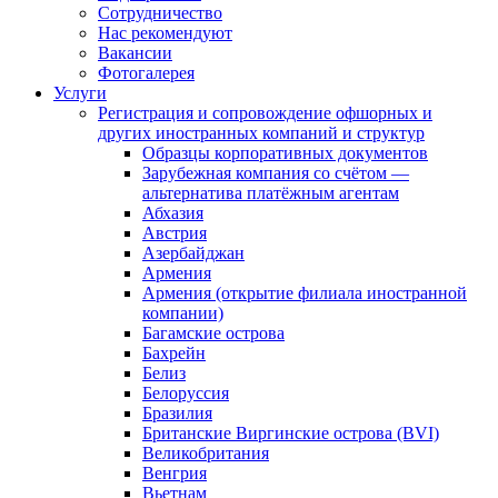
Сотрудничество
Нас рекомендуют
Вакансии
Фотогалерея
Услуги
Регистрация и сопровождение офшорных и
других иностранных компаний и структур
Образцы корпоративных документов
Зарубежная компания со счётом —
альтернатива платёжным агентам
Абхазия
Австрия
Азербайджан
Армения
Армения (открытие филиала иностранной
компании)
Багамские острова
Бахрейн
Белиз
Белоруссия
Бразилия
Британские Виргинские острова (BVI)
Великобритания
Венгрия
Вьетнам