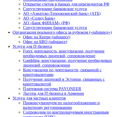
Открытие счетов в банках для нерезидентов РФ
Сопутствующие банковские услуги
АО «Азиатско-Тихоокеанский банк» (АТБ)
АО «Солид Банк»
АО «Банк ФИНАМ» (РФ)
Сопутствующие банковские услуги
Организация реального офиса за рубежом («substance»)
Офис на Кипре (substance)
Офис на БВО (substance)
Услуги для IT-бизнеса
Forex деятельность, консультации, получение
необходимых лицензий, сопровождение
Gambling, консультации, получение необходимых
лицензий, сопровождение
Консультации по деятельности, связанной с
криптовалютами
Получение лицензий в Эстонии, связанных с
криптовалютой
Платежная система PAYONEER
Льготы для IT-бизнеса в Армении
Услуги для частных клиентов
Проконсультируем по налогообложению и
валютному регулированию
Сопроводим по контролируемым иностранным
компаниям (КИК)