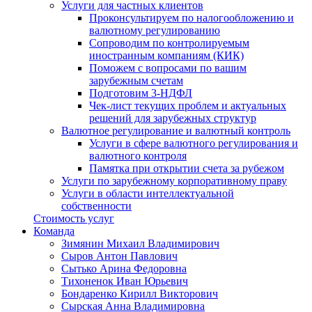
Услуги для частных клиентов
Проконсультируем по налогообложению и
валютному регулированию
Сопроводим по контролируемым
иностранным компаниям (КИК)
Поможем с вопросами по вашим
зарубежным счетам
Подготовим 3-НДФЛ
Чек-лист текущих проблем и актуальных
решений для зарубежных структур
Валютное регулирование и валютный контроль
Услуги в сфере валютного регулирования и
валютного контроля
Памятка при открытии счета за рубежом
Услуги по зарубежному корпоративному праву
Услуги в области интеллектуальной
собственности
Стоимость услуг
Команда
Зимянин Михаил Владимирович
Сыров Антон Павлович
Сытько Арина Федоровна
Тихоненок Иван Юрьевич
Бондаренко Кирилл Викторович
Сырская Анна Владимировна