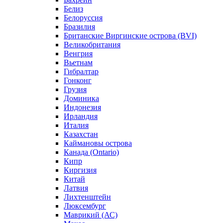
Белиз
Белоруссия
Бразилия
Британские Виргинские острова (BVI)
Великобритания
Венгрия
Вьетнам
Гибралтар
Гонконг
Грузия
Доминика
Индонезия
Ирландия
Италия
Казахстан
Каймановы острова
Канада (Ontario)
Кипр
Киргизия
Китай
Латвия
Лихтенштейн
Люксембург
Маврикий (АС)