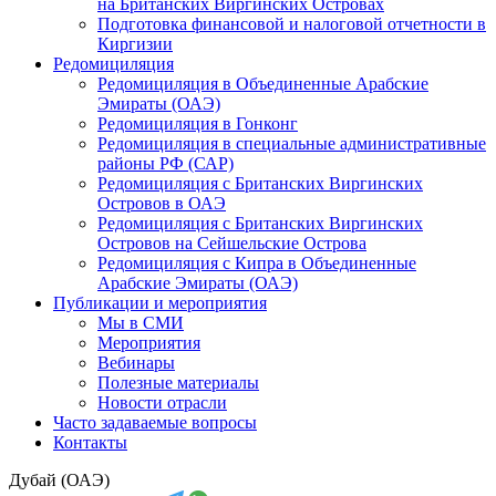
на Британских Виргинских Островах
Подготовка финансовой и налоговой отчетности в
Киргизии
Редомициляция
Редомициляция в Объединенные Арабские
Эмираты (ОАЭ)
Редомициляция в Гонконг
Редомициляция в специальные административные
районы РФ (САР)
Редомициляция с Британских Виргинских
Островов в ОАЭ
Редомициляция с Британских Виргинских
Островов на Сейшельские Острова
Редомициляция с Кипра в Объединенные
Арабские Эмираты (ОАЭ)
Публикации и мероприятия
Мы в СМИ
Мероприятия
Вебинары
Полезные материалы
Новости отрасли
Часто задаваемые вопросы
Контакты
Дубай (ОАЭ)