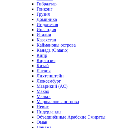
Гибралтар
Гонконг
Грузия
Доминика
Индонезия
Ирландия
Италия
Казахстан
Каймановы острова
Канада (Ontario)
Кипр
Киргизия
Китай
Латвия
Лихтенштейн
Люксембург
Маврикий (АС)
Макао
Мальта
Маршалловы острова
Нeвис
Нидерланды
Объединённые Арабские Эмираты
Оман
Панама