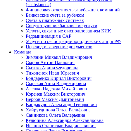
(«substance»)
Финансовая отчетность зарубежных компаний
Банковские счета за рубежом
Счета в платежных системах
Сопутствующие банковские услуги
Услуги, связанные с использованием КИК
Редомициляция в САР
Услуги по регистрации юридических лиц в РФ
Перевод и заверение документов
Команда
Зимянин Михаил Владимирович
Сыров Антон Павлович
Сытько Арина Федоровна
Тихоненок Иван Юрьевич
Бондаренко Кирилл Викторович
Сырская Анна Владимировна
Алешко Надежда Михайловна
Коренев Максим Викторович
Вербов Максим Дмитриевич
Вандакуров Александр Геворкович
Хайрутдинова Эльза Ралифовна
Санникова Ольга Валерьевна
Кулюпина Александра Александровна
Иванов Станислав Владиславович
Соловьева Дарья Дмитриевна