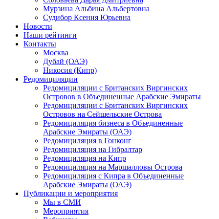
Мурзина Альбина Альбертовна
Судибор Ксения Юрьевна
Новости
Наши рейтинги
Контакты
Москва
Дубай (ОАЭ)
Никосия (Кипр)
Редомициляции
Редомициляции с Британских Виргинских
Островов в Объединенные Арабские Эмираты
Редомициляции с Британских Виргинских
Островов на Сейшельские Острова
Редомициляция бизнеса в Объединенные
Арабские Эмираты (ОАЭ)
Редомициляция в Гонконг
Редомициляция на Гибралтар
Редомициляция на Кипр
Редомициляция на Маршалловы Острова
Редомициляция с Кипра в Объединенные
Арабские Эмираты (ОАЭ)
Публикации и мероприятия
Мы в СМИ
Мероприятия