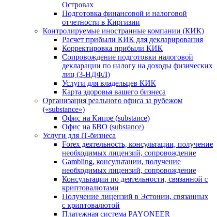
Островах
Подготовка финансовой и налоговой
отчетности в Киргизии
Контролируемые иностранные компании (КИК)
Расчет прибыли КИК для декларирования
Корректировка прибыли КИК
Сопровождение подготовки налоговой
декларации по налогу на доходы физических
лиц (3-НДФЛ)
Услуги для владельцев КИК
Карта здоровья вашего бизнеса
Организация реального офиса за рубежом
(«substance»)
Офис на Кипре (substance)
Офис на БВО (substance)
Услуги для IT-бизнеса
Forex деятельность, консультации, получение
необходимых лицензий, сопровождение
Gambling, консультации, получение
необходимых лицензий, сопровождение
Консультации по деятельности, связанной с
криптовалютами
Получение лицензий в Эстонии, связанных
с криптовалютой
Платежная система PAYONEER