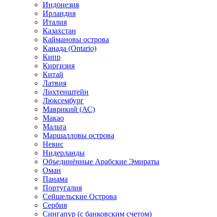
Индонезия
Ирландия
Италия
Казахстан
Каймановы острова
Канада (Ontario)
Кипр
Киргизия
Китай
Латвия
Лихтенштейн
Люксембург
Маврикий (АС)
Макао
Мальта
Маршалловы острова
Нeвис
Нидерланды
Объединённые Арабские Эмираты
Оман
Панама
Португалия
Сейшельские Острова
Сербия
Сингапур (c банковским счетом)