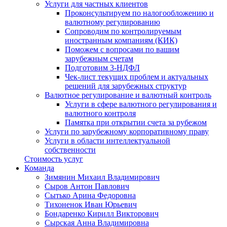
Услуги для частных клиентов
Проконсультируем по налогообложению и
валютному регулированию
Сопроводим по контролируемым
иностранным компаниям (КИК)
Поможем с вопросами по вашим
зарубежным счетам
Подготовим 3-НДФЛ
Чек-лист текущих проблем и актуальных
решений для зарубежных структур
Валютное регулирование и валютный контроль
Услуги в сфере валютного регулирования и
валютного контроля
Памятка при открытии счета за рубежом
Услуги по зарубежному корпоративному праву
Услуги в области интеллектуальной
собственности
Стоимость услуг
Команда
Зимянин Михаил Владимирович
Сыров Антон Павлович
Сытько Арина Федоровна
Тихоненок Иван Юрьевич
Бондаренко Кирилл Викторович
Сырская Анна Владимировна