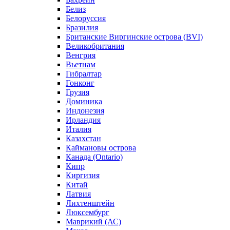
Белиз
Белоруссия
Бразилия
Британские Виргинские острова (BVI)
Великобритания
Венгрия
Вьетнам
Гибралтар
Гонконг
Грузия
Доминика
Индонезия
Ирландия
Италия
Казахстан
Каймановы острова
Канада (Ontario)
Кипр
Киргизия
Китай
Латвия
Лихтенштейн
Люксембург
Маврикий (АС)