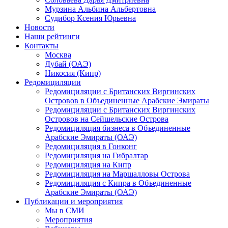
Мурзина Альбина Альбертовна
Судибор Ксения Юрьевна
Новости
Наши рейтинги
Контакты
Москва
Дубай (ОАЭ)
Никосия (Кипр)
Редомициляции
Редомициляции с Британских Виргинских
Островов в Объединенные Арабские Эмираты
Редомициляции с Британских Виргинских
Островов на Сейшельские Острова
Редомициляция бизнеса в Объединенные
Арабские Эмираты (ОАЭ)
Редомициляция в Гонконг
Редомициляция на Гибралтар
Редомициляция на Кипр
Редомициляция на Маршалловы Острова
Редомициляция с Кипра в Объединенные
Арабские Эмираты (ОАЭ)
Публикации и мероприятия
Мы в СМИ
Мероприятия