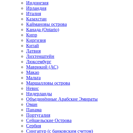
Индонезия
Ирландия
Италия
Казахстан
Каймановы острова
Канада (Ontario)
Кипр
Киргизия
Китай
Латвия
Лихтенштейн
Люксембург
Маврикий (АС)
Макао
Мальта
Маршалловы острова
Нeвис
Нидерланды
Объединённые Арабские Эмираты
Оман
Панама
Португалия
Сейшельские Острова
Сербия
Сингапур (c банковским счетом)