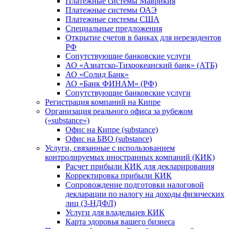
Платежные системы Маврикия
Платежные системы ОАЭ
Платежные системы США
Специальные предложения
Открытие счетов в банках для нерезидентов
РФ
Сопутствующие банковские услуги
АО «Азиатско-Тихоокеанский банк» (АТБ)
АО «Солид Банк»
АО «Банк ФИНАМ» (РФ)
Сопутствующие банковские услуги
Регистрация компаний на Кипре
Организация реального офиса за рубежом
(«substance»)
Офис на Кипре (substance)
Офис на БВО (substance)
Услуги, связанные с использованием
контролируемых иностранных компаний (КИК)
Расчет прибыли КИК для декларирования
Корректировка прибыли КИК
Сопровождение подготовки налоговой
декларации по налогу на доходы физических
лиц (3-НДФЛ)
Услуги для владельцев КИК
Карта здоровья вашего бизнеса