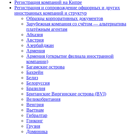
Регистрация компаний на Кипре
Регистрация и сопровождение офшорных и других
иностранных компаний и структур
Образцы корпоративных документов
Зарубежная компания со счётом — альтернатива
платёжным агентам
Абхазия
Австрия
Азербайджан
Армения
Армения (открытие филиала иностранной
компании)
Багамские острова
Бахрейн
Белиз
Белоруссия
Бразилия
Британские Виргинские острова (BVI)
Великобритания
Венгрия
Вьетнам
Гибралтар
Гонконг
Грузия
Доминика