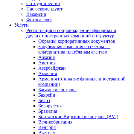
Сотрудничество
Нас рекомендуют
Вакансии
Фотогалерея
Услуги
Регистрация и сопровождение офшорных и
других иностранных компаний и структур
Образцы корпоративных документов
Зарубежная компания со счётом —
альтернатива платёжным агентам
Абхазия
Австрия
Азербайджан
Армения
Армения (открытие филиала иностранной
компании)
Багамские острова
Бахрейн
Белиз
Белоруссия
Бразилия
Британские Виргинские острова (BVI)
Великобритания
Венгрия
Вьетнам