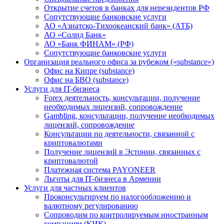
Открытие счетов в банках для нерезидентов РФ
Сопутствующие банковские услуги
АО «Азиатско-Тихоокеанский банк» (АТБ)
АО «Солид Банк»
АО «Банк ФИНАМ» (РФ)
Сопутствующие банковские услуги
Организация реального офиса за рубежом («substance»)
Офис на Кипре (substance)
Офис на БВО (substance)
Услуги для IT-бизнеса
Forex деятельность, консультации, получение
необходимых лицензий, сопровождение
Gambling, консультации, получение необходимых
лицензий, сопровождение
Консультации по деятельности, связанной с
криптовалютами
Получение лицензий в Эстонии, связанных с
криптовалютой
Платежная система PAYONEER
Льготы для IT-бизнеса в Армении
Услуги для частных клиентов
Проконсультируем по налогообложению и
валютному регулированию
Сопроводим по контролируемым иностранным
компаниям (КИК)