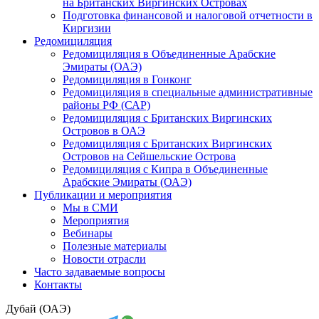
на Британских Виргинских Островах
Подготовка финансовой и налоговой отчетности в
Киргизии
Редомициляция
Редомициляция в Объединенные Арабские
Эмираты (ОАЭ)
Редомициляция в Гонконг
Редомициляция в специальные административные
районы РФ (САР)
Редомициляция с Британских Виргинских
Островов в ОАЭ
Редомициляция с Британских Виргинских
Островов на Сейшельские Острова
Редомициляция с Кипра в Объединенные
Арабские Эмираты (ОАЭ)
Публикации и мероприятия
Мы в СМИ
Мероприятия
Вебинары
Полезные материалы
Новости отрасли
Часто задаваемые вопросы
Контакты
Дубай (ОАЭ)