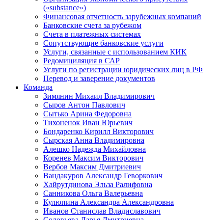
(«substance»)
Финансовая отчетность зарубежных компаний
Банковские счета за рубежом
Счета в платежных системах
Сопутствующие банковские услуги
Услуги, связанные с использованием КИК
Редомициляция в САР
Услуги по регистрации юридических лиц в РФ
Перевод и заверение документов
Команда
Зимянин Михаил Владимирович
Сыров Антон Павлович
Сытько Арина Федоровна
Тихоненок Иван Юрьевич
Бондаренко Кирилл Викторович
Сырская Анна Владимировна
Алешко Надежда Михайловна
Коренев Максим Викторович
Вербов Максим Дмитриевич
Вандакуров Александр Геворкович
Хайрутдинова Эльза Ралифовна
Санникова Ольга Валерьевна
Кулюпина Александра Александровна
Иванов Станислав Владиславович
Соловьева Дарья Дмитриевна