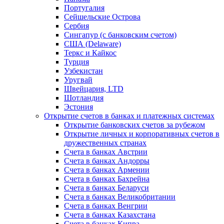
Португалия
Сейшельские Острова
Сербия
Сингапур (c банковским счетом)
США (Delaware)
Теркс и Кайкос
Турция
Узбекистан
Уругвай
Швейцария, LTD
Шотландия
Эстония
Открытие счетов в банках и платежных системах
Открытие банковских счетов за рубежом
Открытие личных и корпоративных счетов в
дружественных странах
Счета в банках Австрии
Счета в банках Андорры
Счета в банках Армении
Счета в банках Бахрейна
Счета в банках Беларуси
Счета в банках Великобритании
Счета в банках Венгрии
Счета в банках Казахстана
Счета в банках Кипра