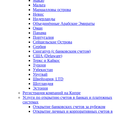
Макао
Мальта
Маршалловы острова
Нeвис
Нидерланды
Объединённые Арабские Эмираты
Оман
Панама
Португалия
Сейшельские Острова
Сербия
Сингапур (c банковским счетом)
США (Delaware)
Теркс и Кайкос
Турция
Узбекистан
Уругвай
Швейцария, LTD
Шотландия
Эстония
Регистрация компаний на Кипре
Услуги по открытию счетов в банках и платежных
системах
Открытие банковских счетов за рубежом
Открытие личных и корпоративных счетов в