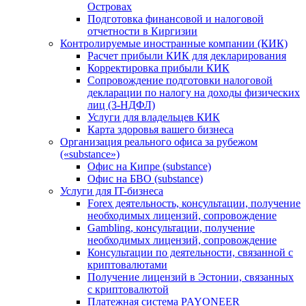
Островах
Подготовка финансовой и налоговой
отчетности в Киргизии
Контролируемые иностранные компании (КИК)
Расчет прибыли КИК для декларирования
Корректировка прибыли КИК
Сопровождение подготовки налоговой
декларации по налогу на доходы физических
лиц (3-НДФЛ)
Услуги для владельцев КИК
Карта здоровья вашего бизнеса
Организация реального офиса за рубежом
(«substance»)
Офис на Кипре (substance)
Офис на БВО (substance)
Услуги для IT-бизнеса
Forex деятельность, консультации, получение
необходимых лицензий, сопровождение
Gambling, консультации, получение
необходимых лицензий, сопровождение
Консультации по деятельности, связанной с
криптовалютами
Получение лицензий в Эстонии, связанных
с криптовалютой
Платежная система PAYONEER