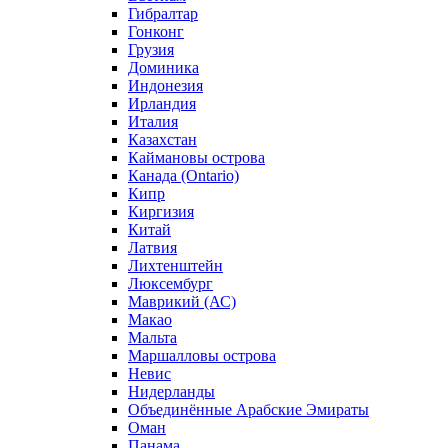
Гибралтар
Гонконг
Грузия
Доминика
Индонезия
Ирландия
Италия
Казахстан
Каймановы острова
Канада (Ontario)
Кипр
Киргизия
Китай
Латвия
Лихтенштейн
Люксембург
Маврикий (АС)
Макао
Мальта
Маршалловы острова
Нeвис
Нидерланды
Объединённые Арабские Эмираты
Оман
Панама