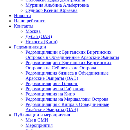
Мурзина Альбина Альбертовна
Судибор Ксения Юрьевна
Новости
Наши рейтинги
Контакты
Москва
Дубай (ОАЭ)
Никосия (Кипр)
Редомициляции
Редомициляции с Британских Виргинских
Островов в Объединенные Арабские Эмираты
Редомициляции с Британских Виргинских
Островов на Сейшельские Острова
Редомициляция бизнеса в Объединенные
Арабские Эмираты (ОАЭ)
Редомициляция в Гонконг
Редомициляция на Гибралтар
Редомициляция на Кипр
Редомициляция на Маршалловы Острова
Редомициляция с Кипра в Объединенные
Арабские Эмираты (ОАЭ)
Публикации и мероприятия
Мы в СМИ
Мероприятия