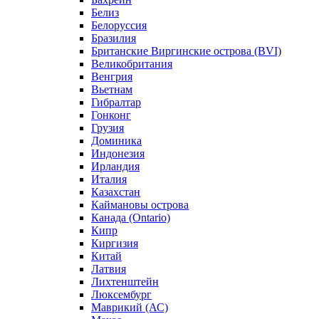
Белиз
Белоруссия
Бразилия
Британские Виргинские острова (BVI)
Великобритания
Венгрия
Вьетнам
Гибралтар
Гонконг
Грузия
Доминика
Индонезия
Ирландия
Италия
Казахстан
Каймановы острова
Канада (Ontario)
Кипр
Киргизия
Китай
Латвия
Лихтенштейн
Люксембург
Маврикий (АС)