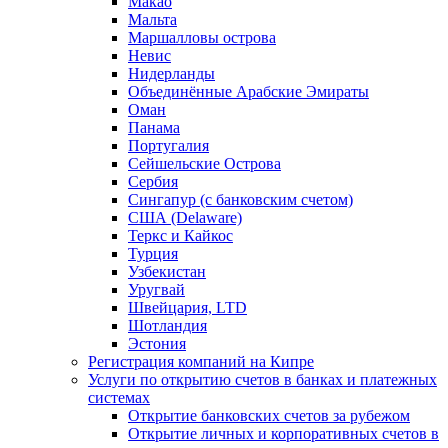
Макао
Мальта
Маршалловы острова
Нeвис
Нидерланды
Объединённые Арабские Эмираты
Оман
Панама
Португалия
Сейшельские Острова
Сербия
Сингапур (c банковским счетом)
США (Delaware)
Теркс и Кайкос
Турция
Узбекистан
Уругвай
Швейцария, LTD
Шотландия
Эстония
Регистрация компаний на Кипре
Услуги по открытию счетов в банках и платежных
системах
Открытие банковских счетов за рубежом
Открытие личных и корпоративных счетов в