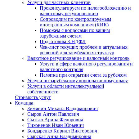
Услуги для частных клиентов
Проконсультируем по налогообложению и
валютному регулированию
Сопроводим по контролируемым
иностранным компаниям (КИК)
Поможем с вопросами по вашим
зарубежным счетам
Подготовим 3-НДФЛ
Чек-лист текущих проблем и актуальных
решений для зарубежных структур
Валютное регулирование и валютный контроль
Услуги в сфере валютного регулирования и
валютного контроля
Памятка при открытии счета за рубежом
Услуги по зарубежному корпоративному праву
Услуги в области интеллектуальной
собственности
Стоимость услуг
Команда
Зимянин Михаил Владимирович
Сыров Антон Павлович
Сытько Арина Федоровна
Тихоненок Иван Юрьевич
Бондаренко Кирилл Викторович
Сырская Анна Владимировна