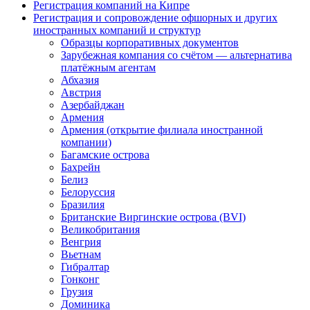
Регистрация компаний на Кипре
Регистрация и сопровождение офшорных и других
иностранных компаний и структур
Образцы корпоративных документов
Зарубежная компания со счётом — альтернатива
платёжным агентам
Абхазия
Австрия
Азербайджан
Армения
Армения (открытие филиала иностранной
компании)
Багамские острова
Бахрейн
Белиз
Белоруссия
Бразилия
Британские Виргинские острова (BVI)
Великобритания
Венгрия
Вьетнам
Гибралтар
Гонконг
Грузия
Доминика