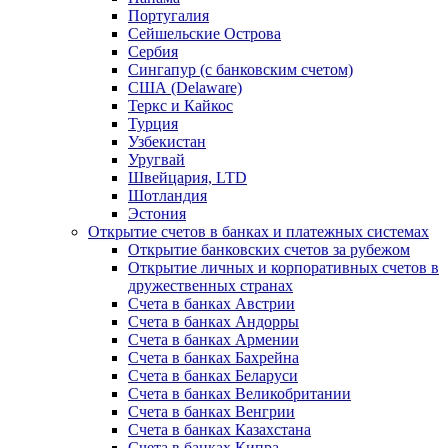
Португалия
Сейшельские Острова
Сербия
Сингапур (c банковским счетом)
США (Delaware)
Теркс и Кайкос
Турция
Узбекистан
Уругвай
Швейцария, LTD
Шотландия
Эстония
Открытие счетов в банках и платежных системах
Открытие банковских счетов за рубежом
Открытие личных и корпоративных счетов в
дружественных странах
Счета в банках Австрии
Счета в банках Андорры
Счета в банках Армении
Счета в банках Бахрейна
Счета в банках Беларуси
Счета в банках Великобритании
Счета в банках Венгрии
Счета в банках Казахстана
Счета в банках Кипра