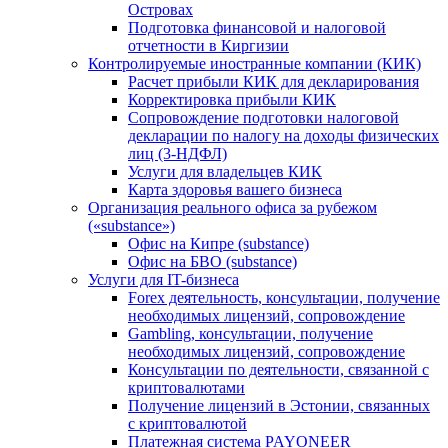
Островах
Подготовка финансовой и налоговой
отчетности в Киргизии
Контролируемые иностранные компании (КИК)
Расчет прибыли КИК для декларирования
Корректировка прибыли КИК
Сопровождение подготовки налоговой
декларации по налогу на доходы физических
лиц (3-НДФЛ)
Услуги для владельцев КИК
Карта здоровья вашего бизнеса
Организация реального офиса за рубежом
(«substance»)
Офис на Кипре (substance)
Офис на БВО (substance)
Услуги для IT-бизнеса
Forex деятельность, консультации, получение
необходимых лицензий, сопровождение
Gambling, консультации, получение
необходимых лицензий, сопровождение
Консультации по деятельности, связанной с
криптовалютами
Получение лицензий в Эстонии, связанных
с криптовалютой
Платежная система PAYONEER