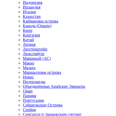
Индонезия
Ирландия
Италия
Казахстан
Каймановы острова
Канада (Ontario)
Кипр
Киргизия
Китай
Латвия
Лихтенштейн
Люксембург
Маврикий (АС)
Макао
Мальта
Маршалловы острова
Нeвис
Нидерланды
Объединённые Арабские Эмираты
Оман
Панама
Португалия
Сейшельские Острова
Сербия
Сингапур (c банковским счетом)