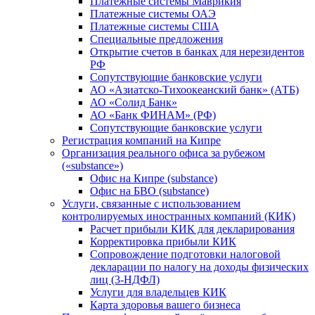
Платежные системы Маврикия
Платежные системы ОАЭ
Платежные системы США
Специальные предложения
Открытие счетов в банках для нерезидентов
РФ
Сопутствующие банковские услуги
АО «Азиатско-Тихоокеанский банк» (АТБ)
АО «Солид Банк»
АО «Банк ФИНАМ» (РФ)
Сопутствующие банковские услуги
Регистрация компаний на Кипре
Организация реального офиса за рубежом
(«substance»)
Офис на Кипре (substance)
Офис на БВО (substance)
Услуги, связанные с использованием
контролируемых иностранных компаний (КИК)
Расчет прибыли КИК для декларирования
Корректировка прибыли КИК
Сопровождение подготовки налоговой
декларации по налогу на доходы физических
лиц (3-НДФЛ)
Услуги для владельцев КИК
Карта здоровья вашего бизнеса