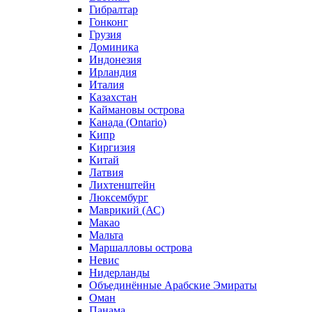
Гибралтар
Гонконг
Грузия
Доминика
Индонезия
Ирландия
Италия
Казахстан
Каймановы острова
Канада (Ontario)
Кипр
Киргизия
Китай
Латвия
Лихтенштейн
Люксембург
Маврикий (АС)
Макао
Мальта
Маршалловы острова
Нeвис
Нидерланды
Объединённые Арабские Эмираты
Оман
Панама