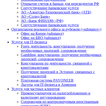
Открытие счетов в банках для нерезидентов РФ
Сопутствующие банковские услуги
АО «Азиатско-Тихоокеанский банк» (АТБ)
АО «Солид Банк»
АО «Банк ФИНАМ» (РФ)
Сопутствующие банковские услуги
Организация реального офиса за рубежом («substance»)
Офис на Кипре (substance)
Офис на БВО (substance)
Услуги для IT-бизнеса
Forex деятельность, консультации, получение
необходимых лицензий, сопровождение
Gambling, консультации, получение необходимых
лицензий, сопровождение
Консультации по деятельности, связанной с
криптовалютами
Получение лицензий в Эстонии, связанных с
криптовалютой
Платежная система PAYONEER
Льготы для IT-бизнеса в Армении
Услуги для частных клиентов
Проконсультируем по налогообложению и
валютному регулированию
Сопроводим по контролируемым иностранным
компаниям (КИК)