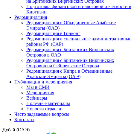
на Британских Виргинских Островах
Подготовка финансовой и налоговой отчетности в
Киргизии
Редомициляция
Редомициляция в Объединенные Арабские
Эмираты (ОАЭ)
Редомициляция в Гонконг
Редомициляция в специальные административные
районы РФ (САР)
Редомициляция с Британских Виргинских
Островов в ОАЭ
Редомициляция с Британских Виргинских
Островов на Сейшельские Острова
Редомициляция с Кипра в Объединенные
Арабские Эмираты (ОАЭ)
Публикации и мероприятия
Мы в СМИ
Мероприятия
Вебинары
Полезные материалы
Новости отрасли
Часто задаваемые вопросы
Контакты
Дубай (ОАЭ)