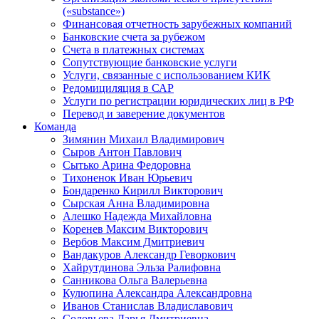
(«substance»)
Финансовая отчетность зарубежных компаний
Банковские счета за рубежом
Счета в платежных системах
Сопутствующие банковские услуги
Услуги, связанные с использованием КИК
Редомициляция в САР
Услуги по регистрации юридических лиц в РФ
Перевод и заверение документов
Команда
Зимянин Михаил Владимирович
Сыров Антон Павлович
Сытько Арина Федоровна
Тихоненок Иван Юрьевич
Бондаренко Кирилл Викторович
Сырская Анна Владимировна
Алешко Надежда Михайловна
Коренев Максим Викторович
Вербов Максим Дмитриевич
Вандакуров Александр Геворкович
Хайрутдинова Эльза Ралифовна
Санникова Ольга Валерьевна
Кулюпина Александра Александровна
Иванов Станислав Владиславович
Соловьева Дарья Дмитриевна