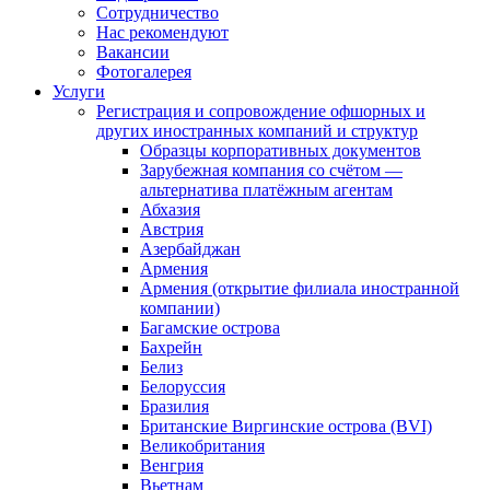
Сотрудничество
Нас рекомендуют
Вакансии
Фотогалерея
Услуги
Регистрация и сопровождение офшорных и
других иностранных компаний и структур
Образцы корпоративных документов
Зарубежная компания со счётом —
альтернатива платёжным агентам
Абхазия
Австрия
Азербайджан
Армения
Армения (открытие филиала иностранной
компании)
Багамские острова
Бахрейн
Белиз
Белоруссия
Бразилия
Британские Виргинские острова (BVI)
Великобритания
Венгрия
Вьетнам