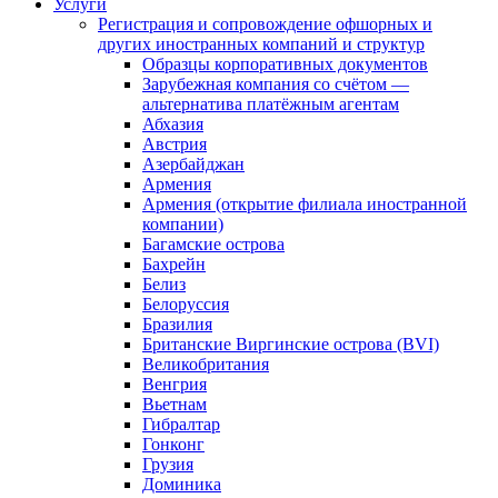
Услуги
Регистрация и сопровождение офшорных и
других иностранных компаний и структур
Образцы корпоративных документов
Зарубежная компания со счётом —
альтернатива платёжным агентам
Абхазия
Австрия
Азербайджан
Армения
Армения (открытие филиала иностранной
компании)
Багамские острова
Бахрейн
Белиз
Белоруссия
Бразилия
Британские Виргинские острова (BVI)
Великобритания
Венгрия
Вьетнам
Гибралтар
Гонконг
Грузия
Доминика