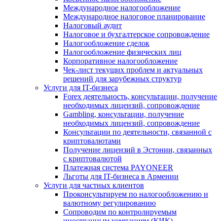
Международное налогообложение
Международное налоговое планирование
Налоговый аудит
Налоговое и бухгалтерское сопровождение
Налогообложение сделок
Налогообложение физических лиц
Корпоративное налогообложение
Чек-лист текущих проблем и актуальных
решений для зарубежных структур
Услуги для IT-бизнеса
Forex деятельность, консультации, получение
необходимых лицензий, сопровождение
Gambling, консультации, получение
необходимых лицензий, сопровождение
Консультации по деятельности, связанной с
криптовалютами
Получение лицензий в Эстонии, связанных
с криптовалютой
Платежная система PAYONEER
Льготы для IT-бизнеса в Армении
Услуги для частных клиентов
Проконсультируем по налогообложению и
валютному регулированию
Сопроводим по контролируемым
иностранным компаниям (КИК)