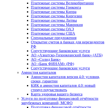
Платежные системы Великобритании
Платежные системы Гонконга
Платежные системы Кипра
Платежные системы Киргизии
Платежные системы Литвы
Платежные системы Маврикия
Платежные системы ОАЭ
Платежные системы США
Специальные предложения
Открытие счетов в банках для нерезидентов
РФ
Сопутствующие банковские услуги
АО «Азиатско-Тихоокеанский банк» (АТБ)
АО «Солид Банк»
АО «Банк ФИНАМ» (РФ)
Сопутствующие банковские услуги
Амнистия капиталов
Амнистия капиталов версия 4.0: условия,
сроки, гарантии
КИК и амнистия капиталов 4.0: новый
стимул поучаствовать
Карта здоровья вашего бизнеса
Услуги по подготовке финансовой отчётности
зарубежных компаний, МСФО
Подготовка финансовой отчётности