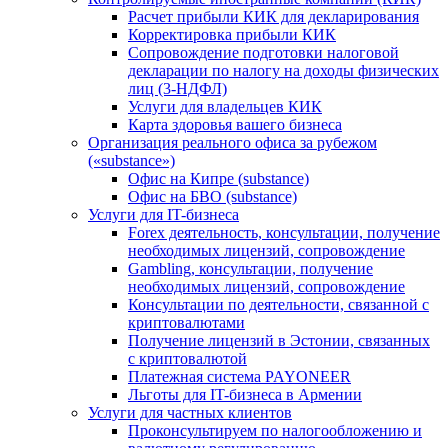
Расчет прибыли КИК для декларирования
Корректировка прибыли КИК
Сопровождение подготовки налоговой
декларации по налогу на доходы физических
лиц (3-НДФЛ)
Услуги для владельцев КИК
Карта здоровья вашего бизнеса
Организация реального офиса за рубежом
(«substance»)
Офис на Кипре (substance)
Офис на БВО (substance)
Услуги для IT-бизнеса
Forex деятельность, консультации, получение
необходимых лицензий, сопровождение
Gambling, консультации, получение
необходимых лицензий, сопровождение
Консультации по деятельности, связанной с
криптовалютами
Получение лицензий в Эстонии, связанных
с криптовалютой
Платежная система PAYONEER
Льготы для IT-бизнеса в Армении
Услуги для частных клиентов
Проконсультируем по налогообложению и