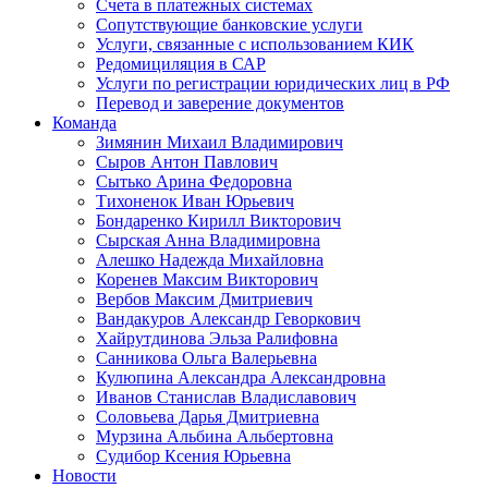
Счета в платежных системах
Сопутствующие банковские услуги
Услуги, связанные с использованием КИК
Редомициляция в САР
Услуги по регистрации юридических лиц в РФ
Перевод и заверение документов
Команда
Зимянин Михаил Владимирович
Сыров Антон Павлович
Сытько Арина Федоровна
Тихоненок Иван Юрьевич
Бондаренко Кирилл Викторович
Сырская Анна Владимировна
Алешко Надежда Михайловна
Коренев Максим Викторович
Вербов Максим Дмитриевич
Вандакуров Александр Геворкович
Хайрутдинова Эльза Ралифовна
Санникова Ольга Валерьевна
Кулюпина Александра Александровна
Иванов Станислав Владиславович
Соловьева Дарья Дмитриевна
Мурзина Альбина Альбертовна
Судибор Ксения Юрьевна
Новости