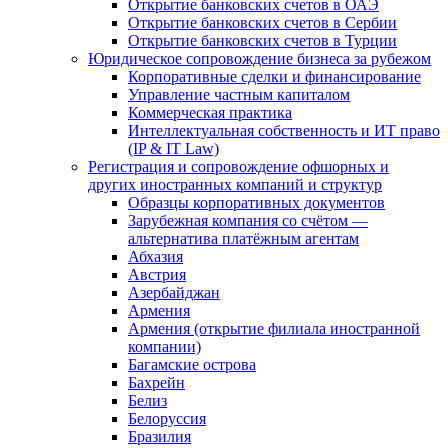
Открытие банковских счетов в ОАЭ
Открытие банковских счетов в Сербии
Открытие банковских счетов в Турции
Юридическое сопровождение бизнеса за рубежом
Корпоративные сделки и финансирование
Управление частным капиталом
Коммерческая практика
Интеллектуальная собственность и ИТ право
(IP & IT Law)
Регистрация и сопровождение офшорных и
других иностранных компаний и структур
Образцы корпоративных документов
Зарубежная компания со счётом —
альтернатива платёжным агентам
Абхазия
Австрия
Азербайджан
Армения
Армения (открытие филиала иностранной
компании)
Багамские острова
Бахрейн
Белиз
Белоруссия
Бразилия