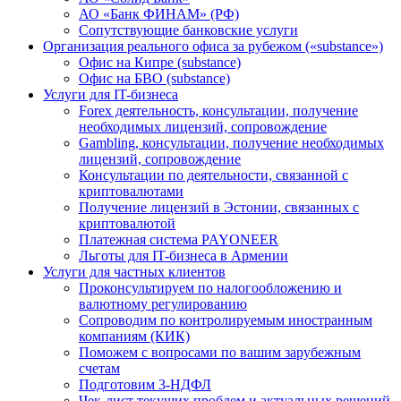
АО «Банк ФИНАМ» (РФ)
Сопутствующие банковские услуги
Организация реального офиса за рубежом («substance»)
Офис на Кипре (substance)
Офис на БВО (substance)
Услуги для IT-бизнеса
Forex деятельность, консультации, получение
необходимых лицензий, сопровождение
Gambling, консультации, получение необходимых
лицензий, сопровождение
Консультации по деятельности, связанной с
криптовалютами
Получение лицензий в Эстонии, связанных с
криптовалютой
Платежная система PAYONEER
Льготы для IT-бизнеса в Армении
Услуги для частных клиентов
Проконсультируем по налогообложению и
валютному регулированию
Сопроводим по контролируемым иностранным
компаниям (КИК)
Поможем с вопросами по вашим зарубежным
счетам
Подготовим 3-НДФЛ
Чек-лист текущих проблем и актуальных решений