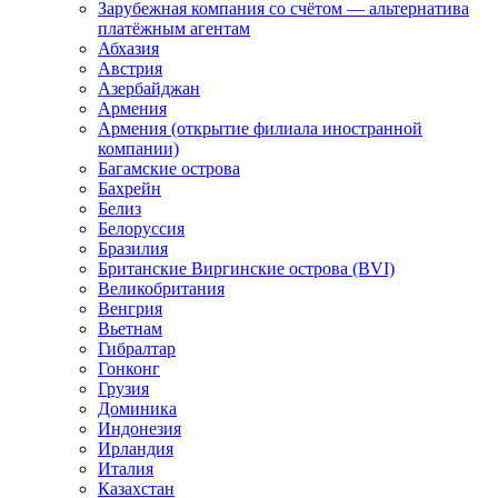
Зарубежная компания со счётом — альтернатива
платёжным агентам
Абхазия
Австрия
Азербайджан
Армения
Армения (открытие филиала иностранной
компании)
Багамские острова
Бахрейн
Белиз
Белоруссия
Бразилия
Британские Виргинские острова (BVI)
Великобритания
Венгрия
Вьетнам
Гибралтар
Гонконг
Грузия
Доминика
Индонезия
Ирландия
Италия
Казахстан