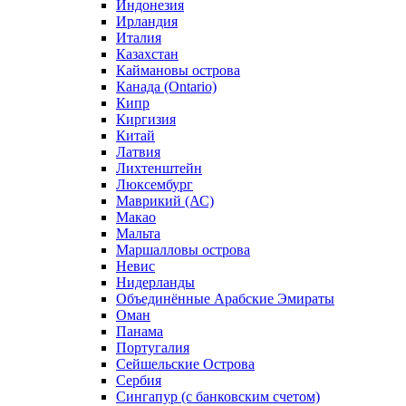
Индонезия
Ирландия
Италия
Казахстан
Каймановы острова
Канада (Ontario)
Кипр
Киргизия
Китай
Латвия
Лихтенштейн
Люксембург
Маврикий (АС)
Макао
Мальта
Маршалловы острова
Нeвис
Нидерланды
Объединённые Арабские Эмираты
Оман
Панама
Португалия
Сейшельские Острова
Сербия
Сингапур (c банковским счетом)