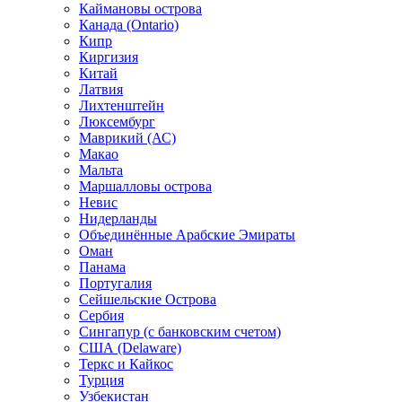
Каймановы острова
Канада (Ontario)
Кипр
Киргизия
Китай
Латвия
Лихтенштейн
Люксембург
Маврикий (АС)
Макао
Мальта
Маршалловы острова
Нeвис
Нидерланды
Объединённые Арабские Эмираты
Оман
Панама
Португалия
Сейшельские Острова
Сербия
Сингапур (c банковским счетом)
США (Delaware)
Теркс и Кайкос
Турция
Узбекистан