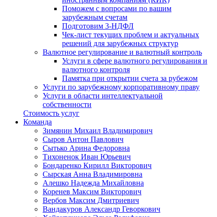
Поможем с вопросами по вашим
зарубежным счетам
Подготовим 3-НДФЛ
Чек-лист текущих проблем и актуальных
решений для зарубежных структур
Валютное регулирование и валютный контроль
Услуги в сфере валютного регулирования и
валютного контроля
Памятка при открытии счета за рубежом
Услуги по зарубежному корпоративному праву
Услуги в области интеллектуальной
собственности
Стоимость услуг
Команда
Зимянин Михаил Владимирович
Сыров Антон Павлович
Сытько Арина Федоровна
Тихоненок Иван Юрьевич
Бондаренко Кирилл Викторович
Сырская Анна Владимировна
Алешко Надежда Михайловна
Коренев Максим Викторович
Вербов Максим Дмитриевич
Вандакуров Александр Геворкович