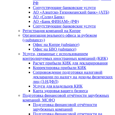
РФ
Сопутствующие банковские услуги
АО «Азиатско-Тихоокеанский банк» (АТБ)
АО «Солид Банк»
АО «Банк ФИНАМ» (РФ)
Сопутствующие банковские услуги
Регистрация компаний на Кипре
Организация реального офиса за рубежом
(«substance»)
Офис на Кипре (substance)
Офис на БВО (substance)
Услуги, связанные с использованием
контролируемых иностранных компаний (КИК)
Расчет прибыли КИК для декларирования
Корректировка прибыли КИК
Сопровождение подготовки налоговой
декларации по налогу на доходы физических
лиц (3-НДФЛ)
Услуги для владельцев КИК
Карта здоровья вашего бизнеса
Подготовка финансовой отчётности зарубежных
компаний, МСФО
Подготовка финансовой отчётности
зарубежных компаний
Подготовка финансовой отчетности на