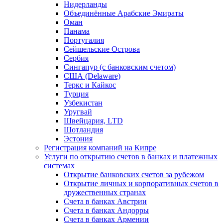
Нидерланды
Объединённые Арабские Эмираты
Оман
Панама
Португалия
Сейшельские Острова
Сербия
Сингапур (c банковским счетом)
США (Delaware)
Теркс и Кайкос
Турция
Узбекистан
Уругвай
Швейцария, LTD
Шотландия
Эстония
Регистрация компаний на Кипре
Услуги по открытию счетов в банках и платежных
системах
Открытие банковских счетов за рубежом
Открытие личных и корпоративных счетов в
дружественных странах
Счета в банках Австрии
Счета в банках Андорры
Счета в банках Армении