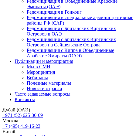
Редомициляция в Объединенные Арабские
Эмираты (ОАЭ)
Редомициляция в Гонконг
Редомициляция в специальные административные
районы РФ (САР)
Редомициляция с Британских Виргинских
Островов в ОАЭ
Редомициляция с Британских Виргинских
Островов на Сейшельские Острова
Редомициляция с Кипра в Объединенные
Арабские Эмираты (ОАЭ)
Публикации и мероприятия
Мы в СМИ
Мероприятия
Вебинары
Полезные материалы
Новости отрасли
Часто задаваемые вопросы
Контакты
Дубай (ОАЭ)
+971 (52) 625-36-69
Москва
+7 (495) 419-16-23
E-mail