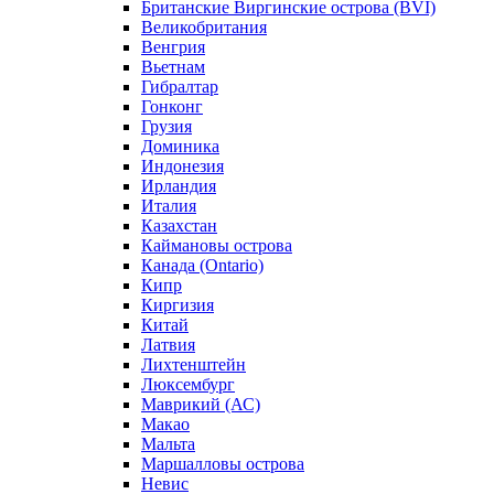
Британские Виргинские острова (BVI)
Великобритания
Венгрия
Вьетнам
Гибралтар
Гонконг
Грузия
Доминика
Индонезия
Ирландия
Италия
Казахстан
Каймановы острова
Канада (Ontario)
Кипр
Киргизия
Китай
Латвия
Лихтенштейн
Люксембург
Маврикий (АС)
Макао
Мальта
Маршалловы острова
Нeвис