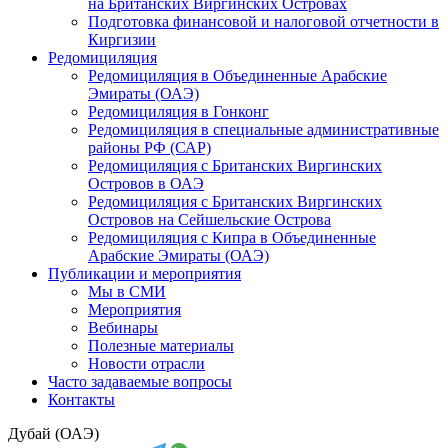
на Британских Виргинских Островах
Подготовка финансовой и налоговой отчетности в
Киргизии
Редомициляция
Редомициляция в Объединенные Арабские
Эмираты (ОАЭ)
Редомициляция в Гонконг
Редомициляция в специальные административные
районы РФ (САР)
Редомициляция с Британских Виргинских
Островов в ОАЭ
Редомициляция с Британских Виргинских
Островов на Сейшельские Острова
Редомициляция с Кипра в Объединенные
Арабские Эмираты (ОАЭ)
Публикации и мероприятия
Мы в СМИ
Мероприятия
Вебинары
Полезные материалы
Новости отрасли
Часто задаваемые вопросы
Контакты
Дубай (ОАЭ)