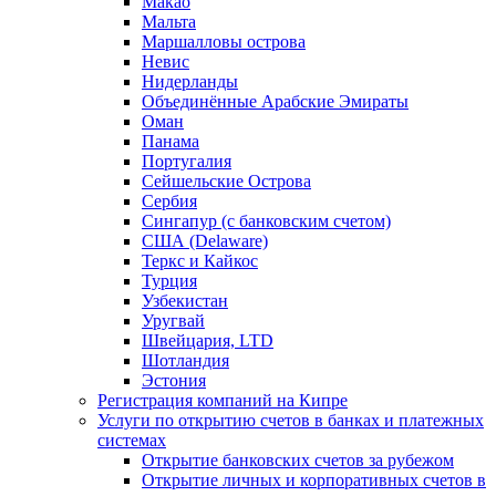
Макао
Мальта
Маршалловы острова
Нeвис
Нидерланды
Объединённые Арабские Эмираты
Оман
Панама
Португалия
Сейшельские Острова
Сербия
Сингапур (c банковским счетом)
США (Delaware)
Теркс и Кайкос
Турция
Узбекистан
Уругвай
Швейцария, LTD
Шотландия
Эстония
Регистрация компаний на Кипре
Услуги по открытию счетов в банках и платежных
системах
Открытие банковских счетов за рубежом
Открытие личных и корпоративных счетов в