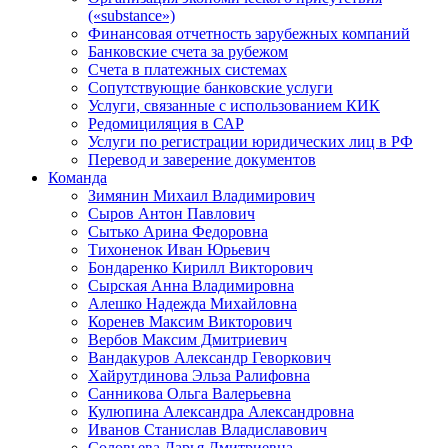
(«substance»)
Финансовая отчетность зарубежных компаний
Банковские счета за рубежом
Счета в платежных системах
Сопутствующие банковские услуги
Услуги, связанные с использованием КИК
Редомициляция в САР
Услуги по регистрации юридических лиц в РФ
Перевод и заверение документов
Команда
Зимянин Михаил Владимирович
Сыров Антон Павлович
Сытько Арина Федоровна
Тихоненок Иван Юрьевич
Бондаренко Кирилл Викторович
Сырская Анна Владимировна
Алешко Надежда Михайловна
Коренев Максим Викторович
Вербов Максим Дмитриевич
Вандакуров Александр Геворкович
Хайрутдинова Эльза Ралифовна
Санникова Ольга Валерьевна
Кулюпина Александра Александровна
Иванов Станислав Владиславович
Соловьева Дарья Дмитриевна