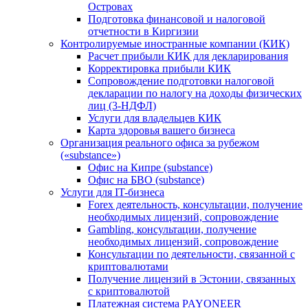
Островах
Подготовка финансовой и налоговой
отчетности в Киргизии
Контролируемые иностранные компании (КИК)
Расчет прибыли КИК для декларирования
Корректировка прибыли КИК
Сопровождение подготовки налоговой
декларации по налогу на доходы физических
лиц (3-НДФЛ)
Услуги для владельцев КИК
Карта здоровья вашего бизнеса
Организация реального офиса за рубежом
(«substance»)
Офис на Кипре (substance)
Офис на БВО (substance)
Услуги для IT-бизнеса
Forex деятельность, консультации, получение
необходимых лицензий, сопровождение
Gambling, консультации, получение
необходимых лицензий, сопровождение
Консультации по деятельности, связанной с
криптовалютами
Получение лицензий в Эстонии, связанных
с криптовалютой
Платежная система PAYONEER