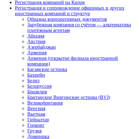
Регистрация компаний на Кипре
Регистрация и сопровождение офшорных и других
иностранных компаний и структур
Образцы корпоративных документов
Зарубежная компания со счётом — альтернатива
платёжным агентам
Абхазия
Австрия
Азербайджан
Армения
Армения (открытие филиала иностранной
компании)
Багамские острова
Бахрейн
Белиз
Белоруссия
Бразилия
Британские Виргинские острова (BVI)
Великобритания
Венгрия
Вьетнам
Гибралтар
Гонконг
Грузия
Доминика