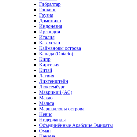
Гибралтар
Гонконг
Грузия
Доминика
Индонезия
Ирландия
Италия
Казахстан
Каймановы острова
Канада (Ontario)
Кипр
Киргизия
Китай
Латвия
Лихтенштейн
Люксембург
Маврикий (АС)
Макао
Мальта
Маршалловы острова
Нeвис
Нидерланды
Объединённые Арабские Эмираты
Оман
Панама