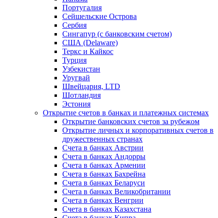
Португалия
Сейшельские Острова
Сербия
Сингапур (c банковским счетом)
США (Delaware)
Теркс и Кайкос
Турция
Узбекистан
Уругвай
Швейцария, LTD
Шотландия
Эстония
Открытие счетов в банках и платежных системах
Открытие банковских счетов за рубежом
Открытие личных и корпоративных счетов в
дружественных странах
Счета в банках Австрии
Счета в банках Андорры
Счета в банках Армении
Счета в банках Бахрейна
Счета в банках Беларуси
Счета в банках Великобритании
Счета в банках Венгрии
Счета в банках Казахстана
Счета в банках Кипра