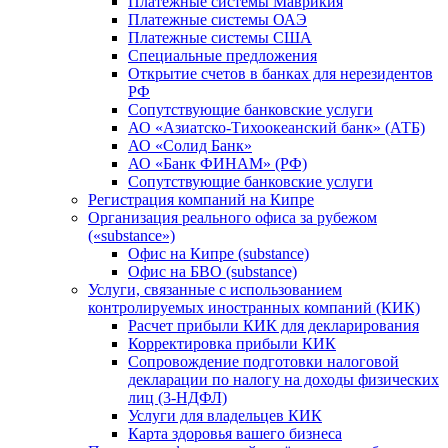
Платежные системы Маврикия
Платежные системы ОАЭ
Платежные системы США
Специальные предложения
Открытие счетов в банках для нерезидентов
РФ
Сопутствующие банковские услуги
АО «Азиатско-Тихоокеанский банк» (АТБ)
АО «Солид Банк»
АО «Банк ФИНАМ» (РФ)
Сопутствующие банковские услуги
Регистрация компаний на Кипре
Организация реального офиса за рубежом
(«substance»)
Офис на Кипре (substance)
Офис на БВО (substance)
Услуги, связанные с использованием
контролируемых иностранных компаний (КИК)
Расчет прибыли КИК для декларирования
Корректировка прибыли КИК
Сопровождение подготовки налоговой
декларации по налогу на доходы физических
лиц (3-НДФЛ)
Услуги для владельцев КИК
Карта здоровья вашего бизнеса