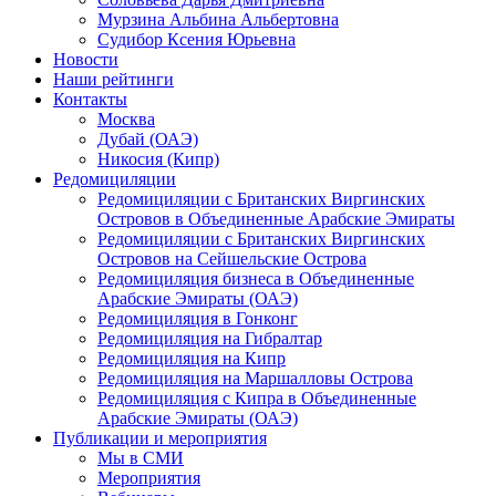
Мурзина Альбина Альбертовна
Судибор Ксения Юрьевна
Новости
Наши рейтинги
Контакты
Москва
Дубай (ОАЭ)
Никосия (Кипр)
Редомициляции
Редомициляции с Британских Виргинских
Островов в Объединенные Арабские Эмираты
Редомициляции с Британских Виргинских
Островов на Сейшельские Острова
Редомициляция бизнеса в Объединенные
Арабские Эмираты (ОАЭ)
Редомициляция в Гонконг
Редомициляция на Гибралтар
Редомициляция на Кипр
Редомициляция на Маршалловы Острова
Редомициляция с Кипра в Объединенные
Арабские Эмираты (ОАЭ)
Публикации и мероприятия
Мы в СМИ
Мероприятия