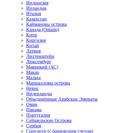
Индонезия
Ирландия
Италия
Казахстан
Каймановы острова
Канада (Ontario)
Кипр
Киргизия
Китай
Латвия
Лихтенштейн
Люксембург
Маврикий (АС)
Макао
Мальта
Маршалловы острова
Нeвис
Нидерланды
Объединённые Арабские Эмираты
Оман
Панама
Португалия
Сейшельские Острова
Сербия
Сингапур (c банковским счетом)