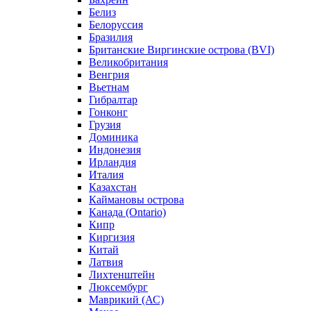
Белиз
Белоруссия
Бразилия
Британские Виргинские острова (BVI)
Великобритания
Венгрия
Вьетнам
Гибралтар
Гонконг
Грузия
Доминика
Индонезия
Ирландия
Италия
Казахстан
Каймановы острова
Канада (Ontario)
Кипр
Киргизия
Китай
Латвия
Лихтенштейн
Люксембург
Маврикий (АС)