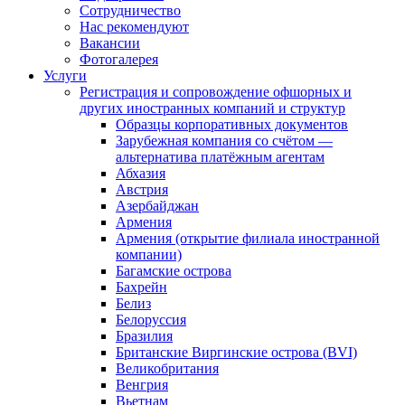
Сотрудничество
Нас рекомендуют
Вакансии
Фотогалерея
Услуги
Регистрация и сопровождение офшорных и
других иностранных компаний и структур
Образцы корпоративных документов
Зарубежная компания со счётом —
альтернатива платёжным агентам
Абхазия
Австрия
Азербайджан
Армения
Армения (открытие филиала иностранной
компании)
Багамские острова
Бахрейн
Белиз
Белоруссия
Бразилия
Британские Виргинские острова (BVI)
Великобритания
Венгрия
Вьетнам