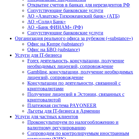
Открытие счетов в банках для нерезидентов РФ
Сопутствующие банковские услуги
АО «Азиатско-Тихоокеанский банк» (АТБ)
АО «Солид Банк»
АО «Банк ФИНАМ» (РФ)
Сопутствующие банковские услуги
Организация реального офиса за рубежом («substance»)
Офис на Кипре (substance)
Офис на БВО (substance)
Услуги для IT-бизнеса
Forex деятельность, консультации, получение
необходимых лицензий, сопровождение
Gambling, консультации, получение необходимых
лицензий, сопровождение
Консультации по деятельности, связанной с
криптовалютами
Получение лицензий в Эстонии, связанных с
криптовалютой
Платежная система PAYONEER
Льготы для IT-бизнеса в Армении
Услуги для частных клиентов
Проконсультируем по налогообложению и
валютному регулированию
Сопроводим по контролируемым иностранным
компаниям (КИК)