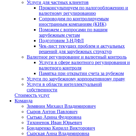
Услуги для частных клиентов
Проконсультируем по налогообложению и
валютному регулированию
Сопроводим по контролируемым
иностранным компаниям (КИК)
Поможем с вопросами по вашим
зарубежным счетам
Подготовим 3-НДФЛ
Чек-лист текущих проблем и актуальных
решений для зарубежных структур
Валютное регулирование и валютный контроль
Услуги в сфере валютного регулирования и
валютного контроля
Памятка при открытии счета за рубежом
Услуги по зарубежному корпоративному праву
Услуги в области интеллектуальной
собственности
Стоимость услуг
Команда
Зимянин Михаил Владимирович
Сыров Антон Павлович
Сытько Арина Федоровна
Тихоненок Иван Юрьевич
Бондаренко Кирилл Викторович
Сырская Анна Владимировна