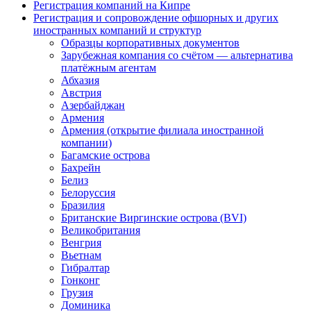
Регистрация компаний на Кипре
Регистрация и сопровождение офшорных и других
иностранных компаний и структур
Образцы корпоративных документов
Зарубежная компания со счётом — альтернатива
платёжным агентам
Абхазия
Австрия
Азербайджан
Армения
Армения (открытие филиала иностранной
компании)
Багамские острова
Бахрейн
Белиз
Белоруссия
Бразилия
Британские Виргинские острова (BVI)
Великобритания
Венгрия
Вьетнам
Гибралтар
Гонконг
Грузия
Доминика