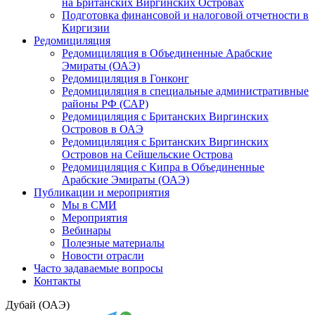
на Британских Виргинских Островах
Подготовка финансовой и налоговой отчетности в
Киргизии
Редомициляция
Редомициляция в Объединенные Арабские
Эмираты (ОАЭ)
Редомициляция в Гонконг
Редомициляция в специальные административные
районы РФ (САР)
Редомициляция с Британских Виргинских
Островов в ОАЭ
Редомициляция с Британских Виргинских
Островов на Сейшельские Острова
Редомициляция с Кипра в Объединенные
Арабские Эмираты (ОАЭ)
Публикации и мероприятия
Мы в СМИ
Мероприятия
Вебинары
Полезные материалы
Новости отрасли
Часто задаваемые вопросы
Контакты
Дубай (ОАЭ)