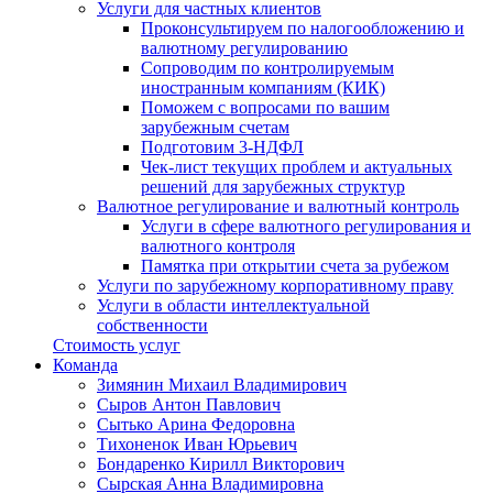
Услуги для частных клиентов
Проконсультируем по налогообложению и
валютному регулированию
Сопроводим по контролируемым
иностранным компаниям (КИК)
Поможем с вопросами по вашим
зарубежным счетам
Подготовим 3-НДФЛ
Чек-лист текущих проблем и актуальных
решений для зарубежных структур
Валютное регулирование и валютный контроль
Услуги в сфере валютного регулирования и
валютного контроля
Памятка при открытии счета за рубежом
Услуги по зарубежному корпоративному праву
Услуги в области интеллектуальной
собственности
Стоимость услуг
Команда
Зимянин Михаил Владимирович
Сыров Антон Павлович
Сытько Арина Федоровна
Тихоненок Иван Юрьевич
Бондаренко Кирилл Викторович
Сырская Анна Владимировна