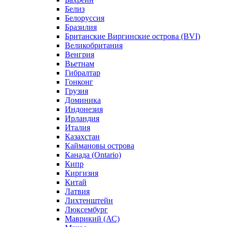
Белиз
Белоруссия
Бразилия
Британские Виргинские острова (BVI)
Великобритания
Венгрия
Вьетнам
Гибралтар
Гонконг
Грузия
Доминика
Индонезия
Ирландия
Италия
Казахстан
Каймановы острова
Канада (Ontario)
Кипр
Киргизия
Китай
Латвия
Лихтенштейн
Люксембург
Маврикий (АС)