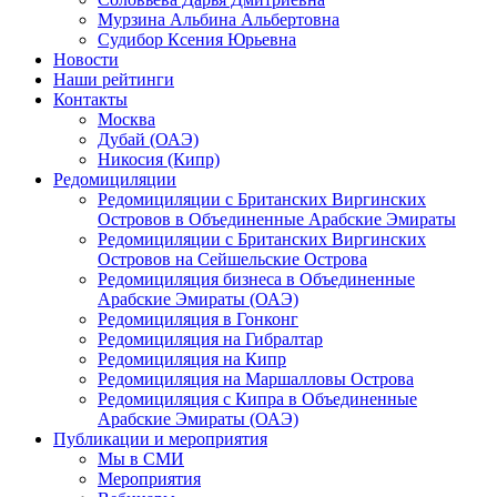
Мурзина Альбина Альбертовна
Судибор Ксения Юрьевна
Новости
Наши рейтинги
Контакты
Москва
Дубай (ОАЭ)
Никосия (Кипр)
Редомициляции
Редомициляции с Британских Виргинских
Островов в Объединенные Арабские Эмираты
Редомициляции с Британских Виргинских
Островов на Сейшельские Острова
Редомициляция бизнеса в Объединенные
Арабские Эмираты (ОАЭ)
Редомициляция в Гонконг
Редомициляция на Гибралтар
Редомициляция на Кипр
Редомициляция на Маршалловы Острова
Редомициляция с Кипра в Объединенные
Арабские Эмираты (ОАЭ)
Публикации и мероприятия
Мы в СМИ
Мероприятия