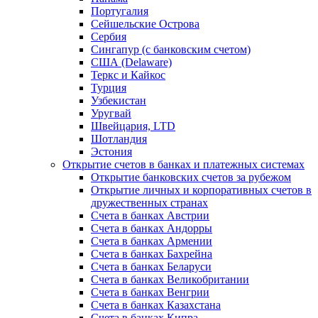
Португалия
Сейшельские Острова
Сербия
Сингапур (c банковским счетом)
США (Delaware)
Теркс и Кайкос
Турция
Узбекистан
Уругвай
Швейцария, LTD
Шотландия
Эстония
Открытие счетов в банках и платежных системах
Открытие банковских счетов за рубежом
Открытие личных и корпоративных счетов в
дружественных странах
Счета в банках Австрии
Счета в банках Андорры
Счета в банках Армении
Счета в банках Бахрейна
Счета в банках Беларуси
Счета в банках Великобритании
Счета в банках Венгрии
Счета в банках Казахстана
Счета в банках Кипра