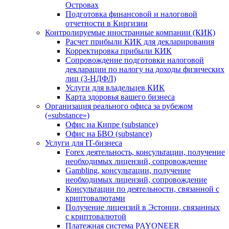
Островах
Подготовка финансовой и налоговой
отчетности в Киргизии
Контролируемые иностранные компании (КИК)
Расчет прибыли КИК для декларирования
Корректировка прибыли КИК
Сопровождение подготовки налоговой
декларации по налогу на доходы физических
лиц (3-НДФЛ)
Услуги для владельцев КИК
Карта здоровья вашего бизнеса
Организация реального офиса за рубежом
(«substance»)
Офис на Кипре (substance)
Офис на БВО (substance)
Услуги для IT-бизнеса
Forex деятельность, консультации, получение
необходимых лицензий, сопровождение
Gambling, консультации, получение
необходимых лицензий, сопровождение
Консультации по деятельности, связанной с
криптовалютами
Получение лицензий в Эстонии, связанных
с криптовалютой
Платежная система PAYONEER