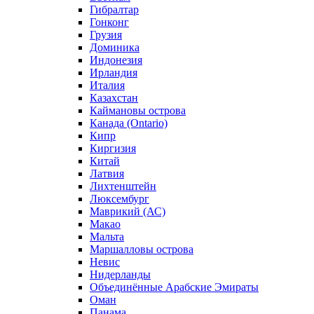
Гибралтар
Гонконг
Грузия
Доминика
Индонезия
Ирландия
Италия
Казахстан
Каймановы острова
Канада (Ontario)
Кипр
Киргизия
Китай
Латвия
Лихтенштейн
Люксембург
Маврикий (АС)
Макао
Мальта
Маршалловы острова
Нeвис
Нидерланды
Объединённые Арабские Эмираты
Оман
Панама