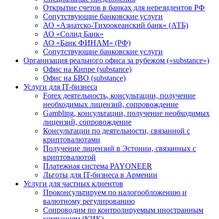
Открытие счетов в банках для нерезидентов РФ
Сопутствующие банковские услуги
АО «Азиатско-Тихоокеанский банк» (АТБ)
АО «Солид Банк»
АО «Банк ФИНАМ» (РФ)
Сопутствующие банковские услуги
Организация реального офиса за рубежом («substance»)
Офис на Кипре (substance)
Офис на БВО (substance)
Услуги для IT-бизнеса
Forex деятельность, консультации, получение
необходимых лицензий, сопровождение
Gambling, консультации, получение необходимых
лицензий, сопровождение
Консультации по деятельности, связанной с
криптовалютами
Получение лицензий в Эстонии, связанных с
криптовалютой
Платежная система PAYONEER
Льготы для IT-бизнеса в Армении
Услуги для частных клиентов
Проконсультируем по налогообложению и
валютному регулированию
Сопроводим по контролируемым иностранным
компаниям (КИК)