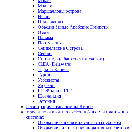
Макао
Мальта
Маршалловы острова
Нeвис
Нидерланды
Объединённые Арабские Эмираты
Оман
Панама
Португалия
Сейшельские Острова
Сербия
Сингапур (c банковским счетом)
США (Delaware)
Теркс и Кайкос
Турция
Узбекистан
Уругвай
Швейцария, LTD
Шотландия
Эстония
Регистрация компаний на Кипре
Услуги по открытию счетов в банках и платежных
системах
Открытие банковских счетов за рубежом
Открытие личных и корпоративных счетов в