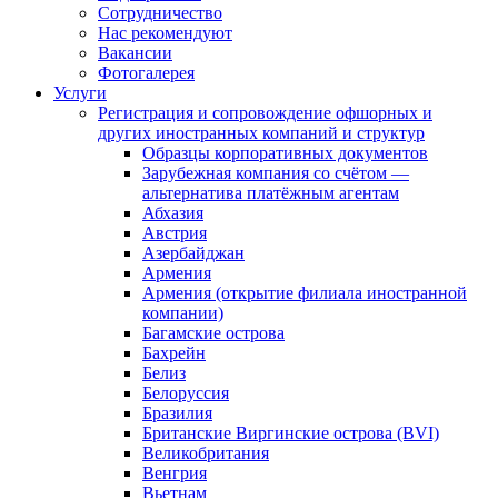
Сотрудничество
Нас рекомендуют
Вакансии
Фотогалерея
Услуги
Регистрация и сопровождение офшорных и
других иностранных компаний и структур
Образцы корпоративных документов
Зарубежная компания со счётом —
альтернатива платёжным агентам
Абхазия
Австрия
Азербайджан
Армения
Армения (открытие филиала иностранной
компании)
Багамские острова
Бахрейн
Белиз
Белоруссия
Бразилия
Британские Виргинские острова (BVI)
Великобритания
Венгрия
Вьетнам