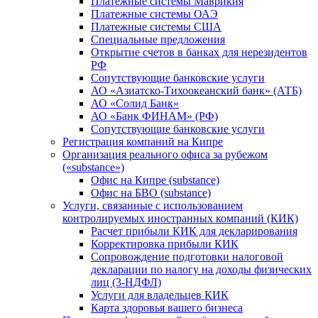
Платежные системы Маврикия
Платежные системы ОАЭ
Платежные системы США
Специальные предложения
Открытие счетов в банках для нерезидентов
РФ
Сопутствующие банковские услуги
АО «Азиатско-Тихоокеанский банк» (АТБ)
АО «Солид Банк»
АО «Банк ФИНАМ» (РФ)
Сопутствующие банковские услуги
Регистрация компаний на Кипре
Организация реального офиса за рубежом
(«substance»)
Офис на Кипре (substance)
Офис на БВО (substance)
Услуги, связанные с использованием
контролируемых иностранных компаний (КИК)
Расчет прибыли КИК для декларирования
Корректировка прибыли КИК
Сопровождение подготовки налоговой
декларации по налогу на доходы физических
лиц (3-НДФЛ)
Услуги для владельцев КИК
Карта здоровья вашего бизнеса