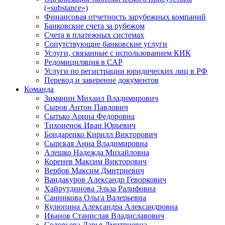
(«substance»)
Финансовая отчетность зарубежных компаний
Банковские счета за рубежом
Счета в платежных системах
Сопутствующие банковские услуги
Услуги, связанные с использованием КИК
Редомициляция в САР
Услуги по регистрации юридических лиц в РФ
Перевод и заверение документов
Команда
Зимянин Михаил Владимирович
Сыров Антон Павлович
Сытько Арина Федоровна
Тихоненок Иван Юрьевич
Бондаренко Кирилл Викторович
Сырская Анна Владимировна
Алешко Надежда Михайловна
Коренев Максим Викторович
Вербов Максим Дмитриевич
Вандакуров Александр Геворкович
Хайрутдинова Эльза Ралифовна
Санникова Ольга Валерьевна
Кулюпина Александра Александровна
Иванов Станислав Владиславович
Соловьева Дарья Дмитриевна