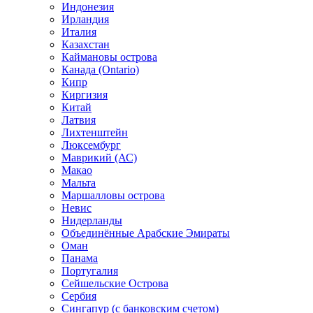
Индонезия
Ирландия
Италия
Казахстан
Каймановы острова
Канада (Ontario)
Кипр
Киргизия
Китай
Латвия
Лихтенштейн
Люксембург
Маврикий (АС)
Макао
Мальта
Маршалловы острова
Нeвис
Нидерланды
Объединённые Арабские Эмираты
Оман
Панама
Португалия
Сейшельские Острова
Сербия
Сингапур (c банковским счетом)