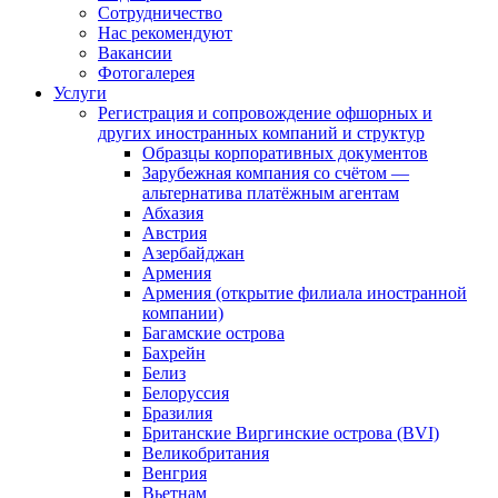
Сотрудничество
Нас рекомендуют
Вакансии
Фотогалерея
Услуги
Регистрация и сопровождение офшорных и
других иностранных компаний и структур
Образцы корпоративных документов
Зарубежная компания со счётом —
альтернатива платёжным агентам
Абхазия
Австрия
Азербайджан
Армения
Армения (открытие филиала иностранной
компании)
Багамские острова
Бахрейн
Белиз
Белоруссия
Бразилия
Британские Виргинские острова (BVI)
Великобритания
Венгрия
Вьетнам