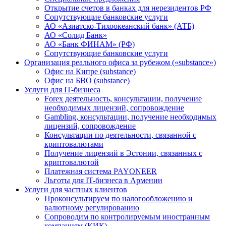
Открытие счетов в банках для нерезидентов РФ
Сопутствующие банковские услуги
АО «Азиатско-Тихоокеанский банк» (АТБ)
АО «Солид Банк»
АО «Банк ФИНАМ» (РФ)
Сопутствующие банковские услуги
Организация реального офиса за рубежом («substance»)
Офис на Кипре (substance)
Офис на БВО (substance)
Услуги для IT-бизнеса
Forex деятельность, консультации, получение
необходимых лицензий, сопровождение
Gambling, консультации, получение необходимых
лицензий, сопровождение
Консультации по деятельности, связанной с
криптовалютами
Получение лицензий в Эстонии, связанных с
криптовалютой
Платежная система PAYONEER
Льготы для IT-бизнеса в Армении
Услуги для частных клиентов
Проконсультируем по налогообложению и
валютному регулированию
Сопроводим по контролируемым иностранным
компаниям (КИК)