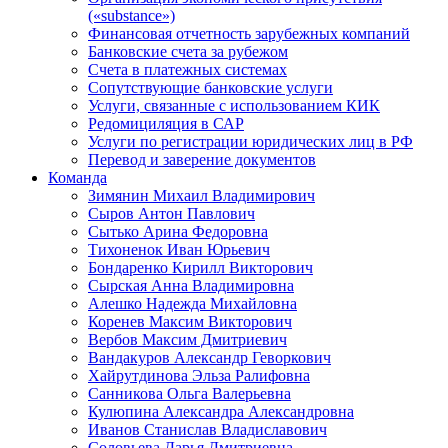
(«substance»)
Финансовая отчетность зарубежных компаний
Банковские счета за рубежом
Счета в платежных системах
Сопутствующие банковские услуги
Услуги, связанные с использованием КИК
Редомициляция в САР
Услуги по регистрации юридических лиц в РФ
Перевод и заверение документов
Команда
Зимянин Михаил Владимирович
Сыров Антон Павлович
Сытько Арина Федоровна
Тихоненок Иван Юрьевич
Бондаренко Кирилл Викторович
Сырская Анна Владимировна
Алешко Надежда Михайловна
Коренев Максим Викторович
Вербов Максим Дмитриевич
Вандакуров Александр Геворкович
Хайрутдинова Эльза Ралифовна
Санникова Ольга Валерьевна
Кулюпина Александра Александровна
Иванов Станислав Владиславович
Соловьева Дарья Дмитриевна