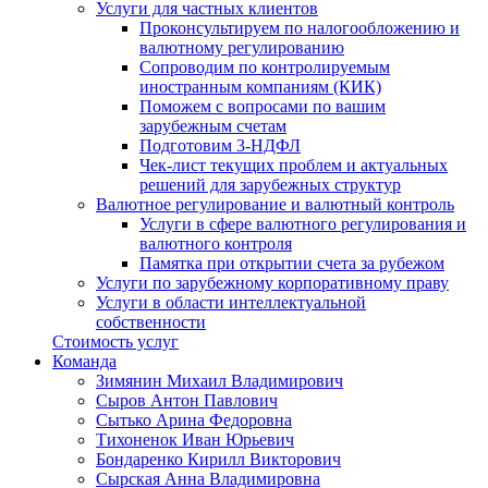
Услуги для частных клиентов
Проконсультируем по налогообложению и
валютному регулированию
Сопроводим по контролируемым
иностранным компаниям (КИК)
Поможем с вопросами по вашим
зарубежным счетам
Подготовим 3-НДФЛ
Чек-лист текущих проблем и актуальных
решений для зарубежных структур
Валютное регулирование и валютный контроль
Услуги в сфере валютного регулирования и
валютного контроля
Памятка при открытии счета за рубежом
Услуги по зарубежному корпоративному праву
Услуги в области интеллектуальной
собственности
Стоимость услуг
Команда
Зимянин Михаил Владимирович
Сыров Антон Павлович
Сытько Арина Федоровна
Тихоненок Иван Юрьевич
Бондаренко Кирилл Викторович
Сырская Анна Владимировна