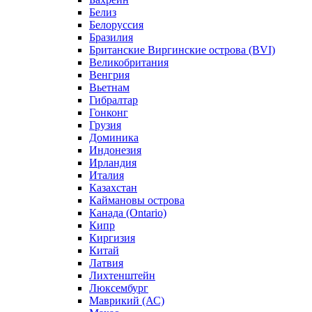
Белиз
Белоруссия
Бразилия
Британские Виргинские острова (BVI)
Великобритания
Венгрия
Вьетнам
Гибралтар
Гонконг
Грузия
Доминика
Индонезия
Ирландия
Италия
Казахстан
Каймановы острова
Канада (Ontario)
Кипр
Киргизия
Китай
Латвия
Лихтенштейн
Люксембург
Маврикий (АС)