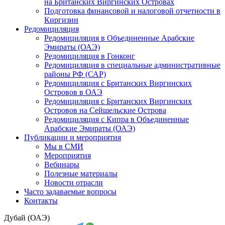
на Британских Виргинских Островах
Подготовка финансовой и налоговой отчетности в
Киргизии
Редомициляция
Редомициляция в Объединенные Арабские
Эмираты (ОАЭ)
Редомициляция в Гонконг
Редомициляция в специальные административные
районы РФ (САР)
Редомициляция с Британских Виргинских
Островов в ОАЭ
Редомициляция с Британских Виргинских
Островов на Сейшельские Острова
Редомициляция с Кипра в Объединенные
Арабские Эмираты (ОАЭ)
Публикации и мероприятия
Мы в СМИ
Мероприятия
Вебинары
Полезные материалы
Новости отрасли
Часто задаваемые вопросы
Контакты
Дубай (ОАЭ)