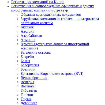
Регистрация компаний на Кипре
Регистрация и сопровождение офшорных и других
иностранных компаний и структур
Образцы корпоративных документов
Зарубежная компания со счётом — альтернатива
платёжным агентам
Абхазия
Австрия
Азербайджан
Армения
Армения (открытие филиала иностранной
компании)
Багамские острова
Бахрейн
Белиз
Белоруссия
Бразилия
Британские Виргинские острова (BVI)
Великобритания
Венгрия
Вьетнам
Гибралтар
Гонконг
Грузия
Доминика