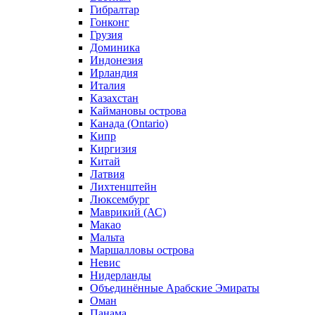
Гибралтар
Гонконг
Грузия
Доминика
Индонезия
Ирландия
Италия
Казахстан
Каймановы острова
Канада (Ontario)
Кипр
Киргизия
Китай
Латвия
Лихтенштейн
Люксембург
Маврикий (АС)
Макао
Мальта
Маршалловы острова
Нeвис
Нидерланды
Объединённые Арабские Эмираты
Оман
Панама