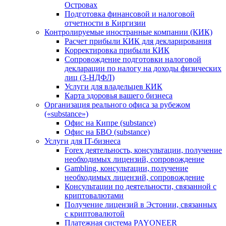
Островах
Подготовка финансовой и налоговой
отчетности в Киргизии
Контролируемые иностранные компании (КИК)
Расчет прибыли КИК для декларирования
Корректировка прибыли КИК
Сопровождение подготовки налоговой
декларации по налогу на доходы физических
лиц (3-НДФЛ)
Услуги для владельцев КИК
Карта здоровья вашего бизнеса
Организация реального офиса за рубежом
(«substance»)
Офис на Кипре (substance)
Офис на БВО (substance)
Услуги для IT-бизнеса
Forex деятельность, консультации, получение
необходимых лицензий, сопровождение
Gambling, консультации, получение
необходимых лицензий, сопровождение
Консультации по деятельности, связанной с
криптовалютами
Получение лицензий в Эстонии, связанных
с криптовалютой
Платежная система PAYONEER