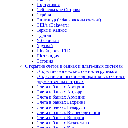
Португалия
Сейшельские Острова
Сербия
Сингапур (c банковским счетом)
США (Delaware)
Теркс и Кайкос
Турция
Узбекистан
Уругвай
Швейцария, LTD
Шотландия
Эстония
Открытие счетов в банках и платежных системах
Открытие банковских счетов за рубежом
Открытие личных и корпоративных счетов в
дружественных странах
Счета в банках Австрии
Счета в банках Андорры
Счета в банках Армении
Счета в банках Бахрейна
Счета в банках Беларуси
Счета в банках Великобритании
Счета в банках Венгрии
Счета в банках Казахстана
Счета в банках Кипра