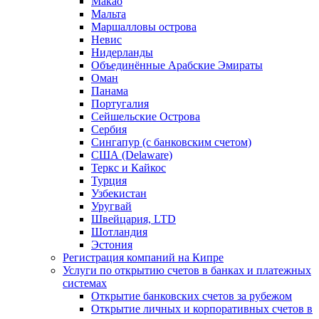
Макао
Мальта
Маршалловы острова
Нeвис
Нидерланды
Объединённые Арабские Эмираты
Оман
Панама
Португалия
Сейшельские Острова
Сербия
Сингапур (c банковским счетом)
США (Delaware)
Теркс и Кайкос
Турция
Узбекистан
Уругвай
Швейцария, LTD
Шотландия
Эстония
Регистрация компаний на Кипре
Услуги по открытию счетов в банках и платежных
системах
Открытие банковских счетов за рубежом
Открытие личных и корпоративных счетов в