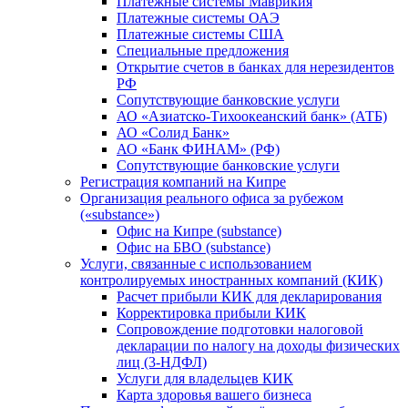
Платежные системы Маврикия
Платежные системы ОАЭ
Платежные системы США
Специальные предложения
Открытие счетов в банках для нерезидентов
РФ
Сопутствующие банковские услуги
АО «Азиатско-Тихоокеанский банк» (АТБ)
АО «Солид Банк»
АО «Банк ФИНАМ» (РФ)
Сопутствующие банковские услуги
Регистрация компаний на Кипре
Организация реального офиса за рубежом
(«substance»)
Офис на Кипре (substance)
Офис на БВО (substance)
Услуги, связанные с использованием
контролируемых иностранных компаний (КИК)
Расчет прибыли КИК для декларирования
Корректировка прибыли КИК
Сопровождение подготовки налоговой
декларации по налогу на доходы физических
лиц (3-НДФЛ)
Услуги для владельцев КИК
Карта здоровья вашего бизнеса