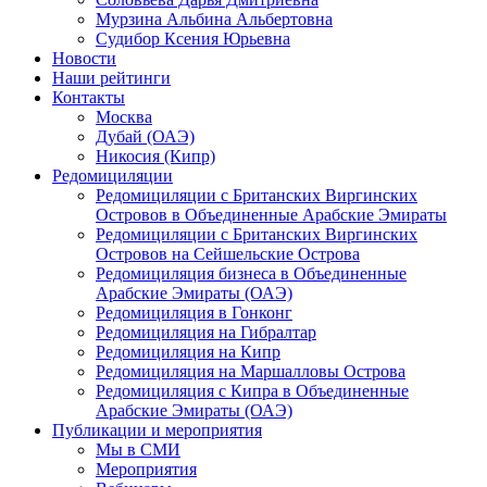
Мурзина Альбина Альбертовна
Судибор Ксения Юрьевна
Новости
Наши рейтинги
Контакты
Москва
Дубай (ОАЭ)
Никосия (Кипр)
Редомициляции
Редомициляции с Британских Виргинских
Островов в Объединенные Арабские Эмираты
Редомициляции с Британских Виргинских
Островов на Сейшельские Острова
Редомициляция бизнеса в Объединенные
Арабские Эмираты (ОАЭ)
Редомициляция в Гонконг
Редомициляция на Гибралтар
Редомициляция на Кипр
Редомициляция на Маршалловы Острова
Редомициляция с Кипра в Объединенные
Арабские Эмираты (ОАЭ)
Публикации и мероприятия
Мы в СМИ
Мероприятия