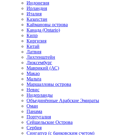
Индонезия
Ирландия
Италия
Казахстан
Каймановы острова
Канада (Ontario)
Кипр
Киргизия
Китай
Латвия
Лихтенштейн
Люксембург
Маврикий (АС)
Макао
Мальта
Маршалловы острова
Нeвис
Нидерланды
Объединённые Арабские Эмираты
Оман
Панама
Португалия
Сейшельские Острова
Сербия
Сингапур (c банковским счетом)