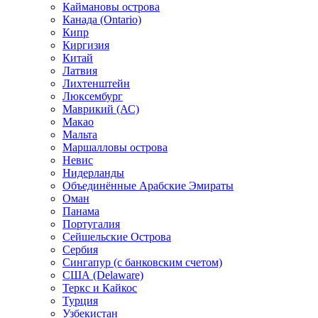
Каймановы острова
Канада (Ontario)
Кипр
Киргизия
Китай
Латвия
Лихтенштейн
Люксембург
Маврикий (АС)
Макао
Мальта
Маршалловы острова
Нeвис
Нидерланды
Объединённые Арабские Эмираты
Оман
Панама
Португалия
Сейшельские Острова
Сербия
Сингапур (c банковским счетом)
США (Delaware)
Теркс и Кайкос
Турция
Узбекистан