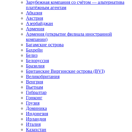
Зарубежная компания со счётом — альтернатива
платёжным агентам
Абхазия
Австрия
Азербайджан
Армения
Армения (открытие филиала иностранной
компании)
Багамские острова
Бахрейн
Белиз
Белоруссия
Бразилия
Британские Виргинские острова (BVI)
Великобритания
Венгрия
Вьетнам
Гибралтар
Гонконг
Грузия
Доминика
Индонезия
Ирландия
Италия
Казахстан