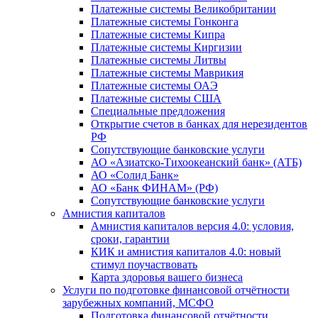
Платежные системы Великобритании
Платежные системы Гонконга
Платежные системы Кипра
Платежные системы Киргизии
Платежные системы Литвы
Платежные системы Маврикия
Платежные системы ОАЭ
Платежные системы США
Специальные предложения
Открытие счетов в банках для нерезидентов
РФ
Сопутствующие банковские услуги
АО «Азиатско-Тихоокеанский банк» (АТБ)
АО «Солид Банк»
АО «Банк ФИНАМ» (РФ)
Сопутствующие банковские услуги
Амнистия капиталов
Амнистия капиталов версия 4.0: условия,
сроки, гарантии
КИК и амнистия капиталов 4.0: новый
стимул поучаствовать
Карта здоровья вашего бизнеса
Услуги по подготовке финансовой отчётности
зарубежных компаний, МСФО
Подготовка финансовой отчётности