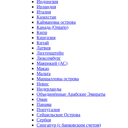
Индонезия
Ирландия
Италия
Казахстан
Каймановы острова
Канада (Ontario)
Кипр
Киргизия
Китай
Латвия
Лихтенштейн
Люксембург
Маврикий (АС)
Макао
Мальта
Маршалловы острова
Нeвис
Нидерланды
Объединённые Арабские Эмираты
Оман
Панама
Португалия
Сейшельские Острова
Сербия
Сингапур (c банковским счетом)