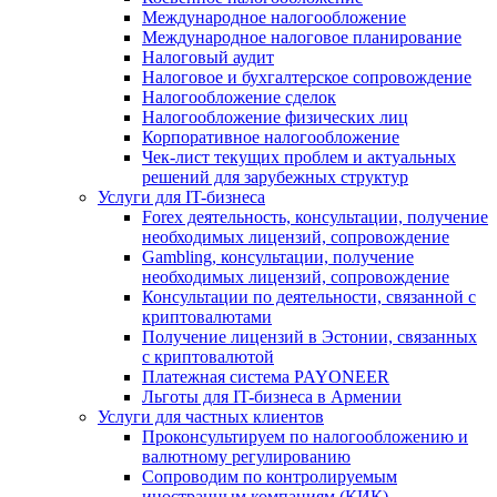
Международное налогообложение
Международное налоговое планирование
Налоговый аудит
Налоговое и бухгалтерское сопровождение
Налогообложение сделок
Налогообложение физических лиц
Корпоративное налогообложение
Чек-лист текущих проблем и актуальных
решений для зарубежных структур
Услуги для IT-бизнеса
Forex деятельность, консультации, получение
необходимых лицензий, сопровождение
Gambling, консультации, получение
необходимых лицензий, сопровождение
Консультации по деятельности, связанной с
криптовалютами
Получение лицензий в Эстонии, связанных
с криптовалютой
Платежная система PAYONEER
Льготы для IT-бизнеса в Армении
Услуги для частных клиентов
Проконсультируем по налогообложению и
валютному регулированию
Сопроводим по контролируемым
иностранным компаниям (КИК)