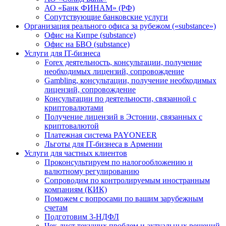
АО «Банк ФИНАМ» (РФ)
Сопутствующие банковские услуги
Организация реального офиса за рубежом («substance»)
Офис на Кипре (substance)
Офис на БВО (substance)
Услуги для IT-бизнеса
Forex деятельность, консультации, получение
необходимых лицензий, сопровождение
Gambling, консультации, получение необходимых
лицензий, сопровождение
Консультации по деятельности, связанной с
криптовалютами
Получение лицензий в Эстонии, связанных с
криптовалютой
Платежная система PAYONEER
Льготы для IT-бизнеса в Армении
Услуги для частных клиентов
Проконсультируем по налогообложению и
валютному регулированию
Сопроводим по контролируемым иностранным
компаниям (КИК)
Поможем с вопросами по вашим зарубежным
счетам
Подготовим 3-НДФЛ
Чек-лист текущих проблем и актуальных решений