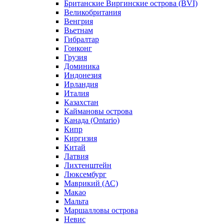
Британские Виргинские острова (BVI)
Великобритания
Венгрия
Вьетнам
Гибралтар
Гонконг
Грузия
Доминика
Индонезия
Ирландия
Италия
Казахстан
Каймановы острова
Канада (Ontario)
Кипр
Киргизия
Китай
Латвия
Лихтенштейн
Люксембург
Маврикий (АС)
Макао
Мальта
Маршалловы острова
Нeвис