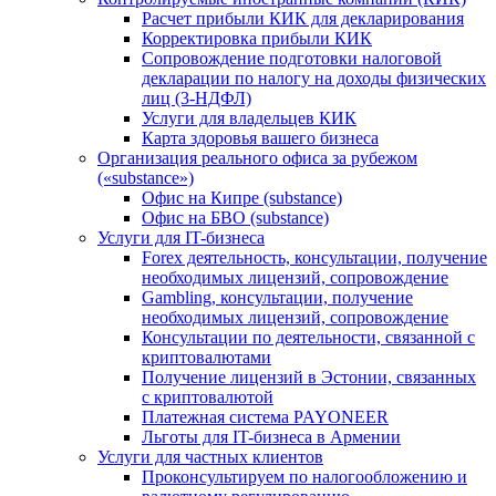
Расчет прибыли КИК для декларирования
Корректировка прибыли КИК
Сопровождение подготовки налоговой
декларации по налогу на доходы физических
лиц (3-НДФЛ)
Услуги для владельцев КИК
Карта здоровья вашего бизнеса
Организация реального офиса за рубежом
(«substance»)
Офис на Кипре (substance)
Офис на БВО (substance)
Услуги для IT-бизнеса
Forex деятельность, консультации, получение
необходимых лицензий, сопровождение
Gambling, консультации, получение
необходимых лицензий, сопровождение
Консультации по деятельности, связанной с
криптовалютами
Получение лицензий в Эстонии, связанных
с криптовалютой
Платежная система PAYONEER
Льготы для IT-бизнеса в Армении
Услуги для частных клиентов
Проконсультируем по налогообложению и