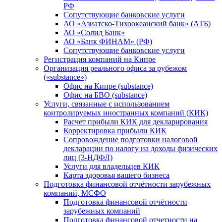
РФ
Сопутствующие банковские услуги
АО «Азиатско-Тихоокеанский банк» (АТБ)
АО «Солид Банк»
АО «Банк ФИНАМ» (РФ)
Сопутствующие банковские услуги
Регистрация компаний на Кипре
Организация реального офиса за рубежом
(«substance»)
Офис на Кипре (substance)
Офис на БВО (substance)
Услуги, связанные с использованием
контролируемых иностранных компаний (КИК)
Расчет прибыли КИК для декларирования
Корректировка прибыли КИК
Сопровождение подготовки налоговой
декларации по налогу на доходы физических
лиц (3-НДФЛ)
Услуги для владельцев КИК
Карта здоровья вашего бизнеса
Подготовка финансовой отчётности зарубежных
компаний, МСФО
Подготовка финансовой отчётности
зарубежных компаний
Подготовка финансовой отчетности на