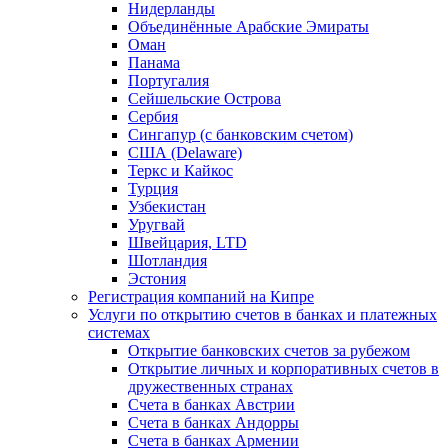
Нидерланды
Объединённые Арабские Эмираты
Оман
Панама
Португалия
Сейшельские Острова
Сербия
Сингапур (c банковским счетом)
США (Delaware)
Теркс и Кайкос
Турция
Узбекистан
Уругвай
Швейцария, LTD
Шотландия
Эстония
Регистрация компаний на Кипре
Услуги по открытию счетов в банках и платежных
системах
Открытие банковских счетов за рубежом
Открытие личных и корпоративных счетов в
дружественных странах
Счета в банках Австрии
Счета в банках Андорры
Счета в банках Армении