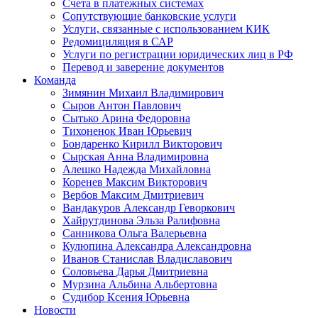
Счета в платежных системах
Сопутствующие банковские услуги
Услуги, связанные с использованием КИК
Редомициляция в САР
Услуги по регистрации юридических лиц в РФ
Перевод и заверение документов
Команда
Зимянин Михаил Владимирович
Сыров Антон Павлович
Сытько Арина Федоровна
Тихоненок Иван Юрьевич
Бондаренко Кирилл Викторович
Сырская Анна Владимировна
Алешко Надежда Михайловна
Коренев Максим Викторович
Вербов Максим Дмитриевич
Вандакуров Александр Геворкович
Хайрутдинова Эльза Ралифовна
Санникова Ольга Валерьевна
Кулюпина Александра Александровна
Иванов Станислав Владиславович
Соловьева Дарья Дмитриевна
Мурзина Альбина Альбертовна
Судибор Ксения Юрьевна
Новости