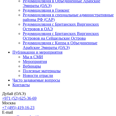
Редомициляция в Объединенные Арабские
Эмираты (ОАЭ)
Редомициляция в Гонконг
Редомициляция в специальные административные
районы РФ (САР)
Редомициляция с Британских Виргинских
Островов в ОАЭ
Редомициляция с Британских Виргинских
Островов на Сейшельские Острова
Редомициляция с Кипра в Объединенные
Арабские Эмираты (ОАЭ)
Публикации и мероприятия
Мы в СМИ
Мероприятия
Вебинары
Полезные материалы
Новости отрасли
Часто задаваемые вопросы
Контакты
Дубай (ОАЭ)
+971 (52) 625-36-69
Москва
+7 (495) 419-16-23
E-mail