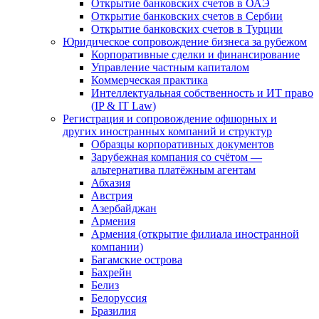
Открытие банковских счетов в ОАЭ
Открытие банковских счетов в Сербии
Открытие банковских счетов в Турции
Юридическое сопровождение бизнеса за рубежом
Корпоративные сделки и финансирование
Управление частным капиталом
Коммерческая практика
Интеллектуальная собственность и ИТ право
(IP & IT Law)
Регистрация и сопровождение офшорных и
других иностранных компаний и структур
Образцы корпоративных документов
Зарубежная компания со счётом —
альтернатива платёжным агентам
Абхазия
Австрия
Азербайджан
Армения
Армения (открытие филиала иностранной
компании)
Багамские острова
Бахрейн
Белиз
Белоруссия
Бразилия