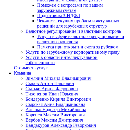
Поможем с вопросами по вашим
зарубежным счетам
Подготовим 3-НДФЛ
Чек-лист текущих проблем и актуальных
решений для зарубежных структур
Валютное регулирование и валютный контроль
Услуги в сфере валютного регулирования и
валютного контроля
Памятка при открытии счета за рубежом
Услуги по зарубежному корпоративному праву
Услуги в области интеллектуальной
собственности
Стоимость услуг
Команда
Зимянин Михаил Владимирович
Сыров Антон Павлович
Сытько Арина Федоровна
Тихоненок Иван Юрьевич
Бондаренко Кирилл Викторович
Сырская Анна Владимировна
Алешко Надежда Михайловна
Коренев Максим Викторович
Вербов Максим Дмитриевич
Вандакуров Александр Геворкович