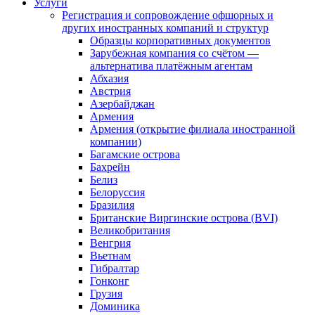
Услуги
Регистрация и сопровождение офшорных и
других иностранных компаний и структур
Образцы корпоративных документов
Зарубежная компания со счётом —
альтернатива платёжным агентам
Абхазия
Австрия
Азербайджан
Армения
Армения (открытие филиала иностранной
компании)
Багамские острова
Бахрейн
Белиз
Белоруссия
Бразилия
Британские Виргинские острова (BVI)
Великобритания
Венгрия
Вьетнам
Гибралтар
Гонконг
Грузия
Доминика