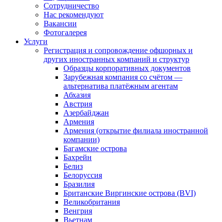
Сотрудничество
Нас рекомендуют
Вакансии
Фотогалерея
Услуги
Регистрация и сопровождение офшорных и
других иностранных компаний и структур
Образцы корпоративных документов
Зарубежная компания со счётом —
альтернатива платёжным агентам
Абхазия
Австрия
Азербайджан
Армения
Армения (открытие филиала иностранной
компании)
Багамские острова
Бахрейн
Белиз
Белоруссия
Бразилия
Британские Виргинские острова (BVI)
Великобритания
Венгрия
Вьетнам