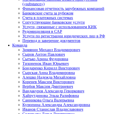
(«substance»)
Финансовая отчетность зарубежных компаний
Банковские счета за рубежом
Счета в платежных системах
Сопутствующие банковские услуги
Услуги, связанные с использованием КИК
Редомициляция в САР
Услуги по регистрации юридических лиц в РФ
Перевод и заверение документов
Команда
Зимянин Михаил Владимирович
Сыров Антон Павлович
Сытько Арина Федоровна
Тихоненок Иван Юрьевич
Бондаренко Кирилл Викторович
Сырская Анна Владимировна
Алешко Надежда Михайловна
Коренев Максим Викторович
Вербов Максим Дмитриевич
Вандакуров Александр Геворкович
Хайрутдинова Эльза Ралифовна
Санникова Ольга Валерьевна
Кулюпина Александра Александровна
Иванов Станислав Владиславович
Соловьева Дарья Дмитриевна