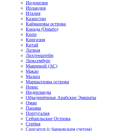
Индонезия
Ирландия
Италия
Казахстан
Каймановы острова
Канада (Ontario)
Кипр
Киргизия
Китай
Латвия
Лихтенштейн
Люксембург
Маврикий (АС)
Макао
Мальта
Маршалловы острова
Нeвис
Нидерланды
Объединённые Арабские Эмираты
Оман
Панама
Португалия
Сейшельские Острова
Сербия
Сингапур (c банковским счетом)