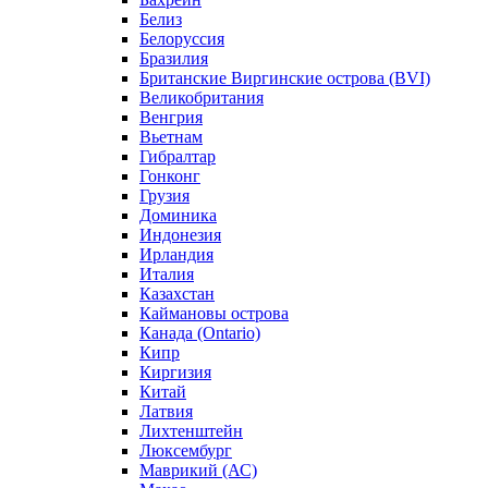
Белиз
Белоруссия
Бразилия
Британские Виргинские острова (BVI)
Великобритания
Венгрия
Вьетнам
Гибралтар
Гонконг
Грузия
Доминика
Индонезия
Ирландия
Италия
Казахстан
Каймановы острова
Канада (Ontario)
Кипр
Киргизия
Китай
Латвия
Лихтенштейн
Люксембург
Маврикий (АС)