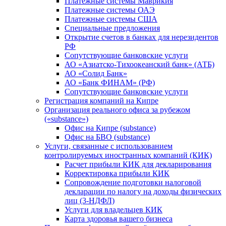
Платежные системы Маврикия
Платежные системы ОАЭ
Платежные системы США
Специальные предложения
Открытие счетов в банках для нерезидентов
РФ
Сопутствующие банковские услуги
АО «Азиатско-Тихоокеанский банк» (АТБ)
АО «Солид Банк»
АО «Банк ФИНАМ» (РФ)
Сопутствующие банковские услуги
Регистрация компаний на Кипре
Организация реального офиса за рубежом
(«substance»)
Офис на Кипре (substance)
Офис на БВО (substance)
Услуги, связанные с использованием
контролируемых иностранных компаний (КИК)
Расчет прибыли КИК для декларирования
Корректировка прибыли КИК
Сопровождение подготовки налоговой
декларации по налогу на доходы физических
лиц (3-НДФЛ)
Услуги для владельцев КИК
Карта здоровья вашего бизнеса