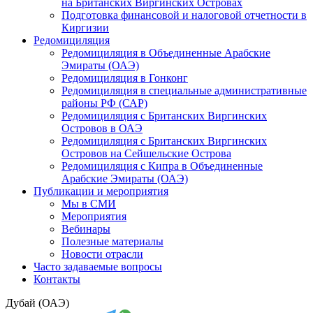
на Британских Виргинских Островах
Подготовка финансовой и налоговой отчетности в
Киргизии
Редомициляция
Редомициляция в Объединенные Арабские
Эмираты (ОАЭ)
Редомициляция в Гонконг
Редомициляция в специальные административные
районы РФ (САР)
Редомициляция с Британских Виргинских
Островов в ОАЭ
Редомициляция с Британских Виргинских
Островов на Сейшельские Острова
Редомициляция с Кипра в Объединенные
Арабские Эмираты (ОАЭ)
Публикации и мероприятия
Мы в СМИ
Мероприятия
Вебинары
Полезные материалы
Новости отрасли
Часто задаваемые вопросы
Контакты
Дубай (ОАЭ)