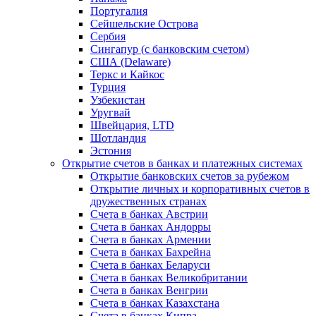
Португалия
Сейшельские Острова
Сербия
Сингапур (c банковским счетом)
США (Delaware)
Теркс и Кайкос
Турция
Узбекистан
Уругвай
Швейцария, LTD
Шотландия
Эстония
Открытие счетов в банках и платежных системах
Открытие банковских счетов за рубежом
Открытие личных и корпоративных счетов в
дружественных странах
Счета в банках Австрии
Счета в банках Андорры
Счета в банках Армении
Счета в банках Бахрейна
Счета в банках Беларуси
Счета в банках Великобритании
Счета в банках Венгрии
Счета в банках Казахстана
Счета в банках Кипра