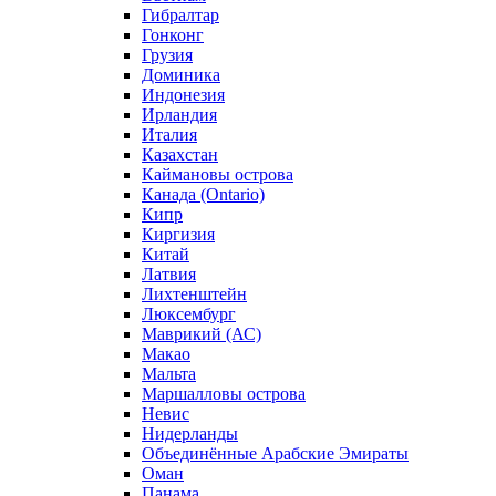
Гибралтар
Гонконг
Грузия
Доминика
Индонезия
Ирландия
Италия
Казахстан
Каймановы острова
Канада (Ontario)
Кипр
Киргизия
Китай
Латвия
Лихтенштейн
Люксембург
Маврикий (АС)
Макао
Мальта
Маршалловы острова
Нeвис
Нидерланды
Объединённые Арабские Эмираты
Оман
Панама