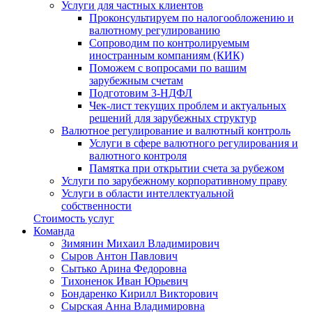
Услуги для частных клиентов
Проконсультируем по налогообложению и
валютному регулированию
Сопроводим по контролируемым
иностранным компаниям (КИК)
Поможем с вопросами по вашим
зарубежным счетам
Подготовим 3-НДФЛ
Чек-лист текущих проблем и актуальных
решений для зарубежных структур
Валютное регулирование и валютный контроль
Услуги в сфере валютного регулирования и
валютного контроля
Памятка при открытии счета за рубежом
Услуги по зарубежному корпоративному праву
Услуги в области интеллектуальной
собственности
Стоимость услуг
Команда
Зимянин Михаил Владимирович
Сыров Антон Павлович
Сытько Арина Федоровна
Тихоненок Иван Юрьевич
Бондаренко Кирилл Викторович
Сырская Анна Владимировна