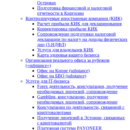
Островах
Подготовка финансовой и налоговой
отчетности в Киргизии
Контролируемые иностранные компании (КИК)
Расчет прибыли КИК для декларирования
Корректировка прибыли КИК
Сопровождение подготовки налоговой
декларации по налогу на доходы физических
лиц (3-НДФЛ)
Услуги для владельцев КИК
Карта здоровья вашего бизнеса
Организация реального офиса за рубежом
(«substance»)
Офис на Кипре (substance)
Офис на БВО (substance)
Услуги для IT-бизнеса
Forex деятельность, консультации, получение
необходимых лицензий, сопровождение
Gambling, консультации, получение
необходимых лицензий, сопровождение
Консультации по деятельности, связанной с
криптовалютами
Получение лицензий в Эстонии, связанных
с криптовалютой
Платежная система PAYONEER