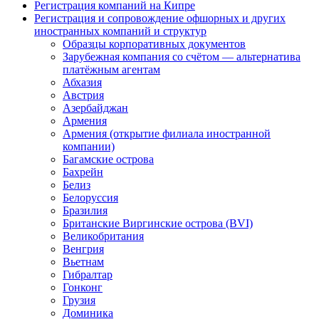
Регистрация компаний на Кипре
Регистрация и сопровождение офшорных и других
иностранных компаний и структур
Образцы корпоративных документов
Зарубежная компания со счётом — альтернатива
платёжным агентам
Абхазия
Австрия
Азербайджан
Армения
Армения (открытие филиала иностранной
компании)
Багамские острова
Бахрейн
Белиз
Белоруссия
Бразилия
Британские Виргинские острова (BVI)
Великобритания
Венгрия
Вьетнам
Гибралтар
Гонконг
Грузия
Доминика