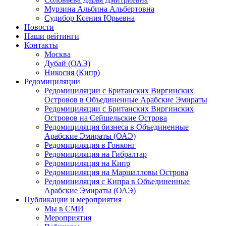
Мурзина Альбина Альбертовна
Судибор Ксения Юрьевна
Новости
Наши рейтинги
Контакты
Москва
Дубай (ОАЭ)
Никосия (Кипр)
Редомициляции
Редомициляции с Британских Виргинских
Островов в Объединенные Арабские Эмираты
Редомициляции с Британских Виргинских
Островов на Сейшельские Острова
Редомициляция бизнеса в Объединенные
Арабские Эмираты (ОАЭ)
Редомициляция в Гонконг
Редомициляция на Гибралтар
Редомициляция на Кипр
Редомициляция на Маршалловы Острова
Редомициляция с Кипра в Объединенные
Арабские Эмираты (ОАЭ)
Публикации и мероприятия
Мы в СМИ
Мероприятия