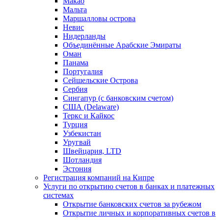
Макао
Мальта
Маршалловы острова
Нeвис
Нидерланды
Объединённые Арабские Эмираты
Оман
Панама
Португалия
Сейшельские Острова
Сербия
Сингапур (c банковским счетом)
США (Delaware)
Теркс и Кайкос
Турция
Узбекистан
Уругвай
Швейцария, LTD
Шотландия
Эстония
Регистрация компаний на Кипре
Услуги по открытию счетов в банках и платежных
системах
Открытие банковских счетов за рубежом
Открытие личных и корпоративных счетов в