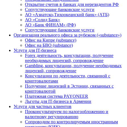
Открытие счетов в банках для нерезидентов РФ
Сопутствующие банковские услуги
АО «Азиатско-Тихоокеанский банк» (АТБ)
АО «Солид Банк»
АО «Банк ФИНАМ» (РФ)
Сопутствующие банковские услуги
Организация реального офиса за рубежом («substance»)
Офис на Кипре (substance)
Офис на БВО (substance)
Услуги для IT-бизнеса
Forex деятельность, консультации, получение
необходимых лицензий, сопровождение
Gambling, консультации, получение необходимых
лицензий, сопровождение
Консультации по деятельности, связанной с
криптовалютами
Получение лицензий в Эстонии, связанных с
криптовалютой
Платежная система PAYONEER
Льготы для IT-бизнеса в Армении
Услуги для частных клиентов
Проконсультируем по налогообложению и
валютному регулированию
Сопроводим по контролируемым иностранным
компаниям (КИК)