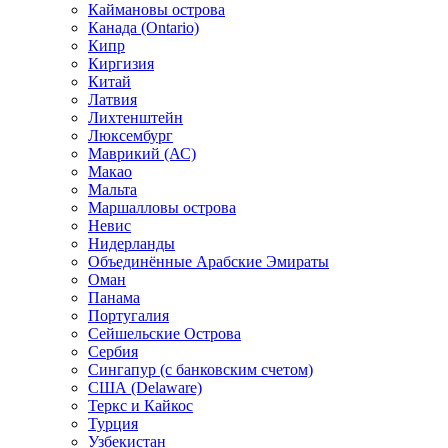
Каймановы острова
Канада (Ontario)
Кипр
Киргизия
Китай
Латвия
Лихтенштейн
Люксембург
Маврикий (АС)
Макао
Мальта
Маршалловы острова
Нeвис
Нидерланды
Объединённые Арабские Эмираты
Оман
Панама
Португалия
Сейшельские Острова
Сербия
Сингапур (c банковским счетом)
США (Delaware)
Теркс и Кайкос
Турция
Узбекистан