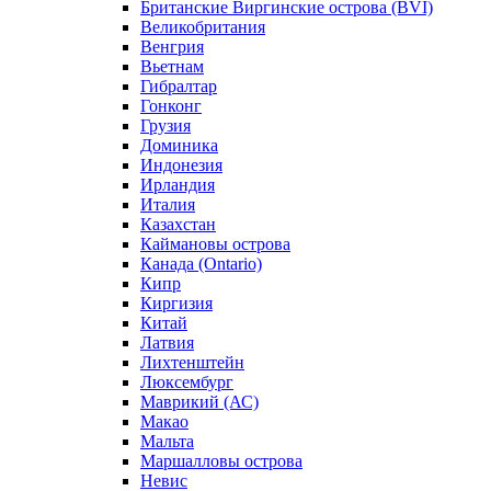
Британские Виргинские острова (BVI)
Великобритания
Венгрия
Вьетнам
Гибралтар
Гонконг
Грузия
Доминика
Индонезия
Ирландия
Италия
Казахстан
Каймановы острова
Канада (Ontario)
Кипр
Киргизия
Китай
Латвия
Лихтенштейн
Люксембург
Маврикий (АС)
Макао
Мальта
Маршалловы острова
Нeвис