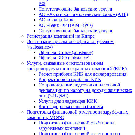
РФ
Сопутствующие банковские услуги
АО «Азиатско-Тихоокеанский банк» (АТБ)
АО «Солид Банк»
АО «Банк ФИНАМ» (РФ)
Сопутствующие банковские услуги
Регистрация компаний на Кипре
Организация реального офиса за рубежом
(«substance»)
Офис на Кипре (substance)
Офис на БВО (substance)
Услуги, связанные с использованием
контролируемых иностранных компаний (КИК)
Расчет прибыли КИК для декларирования
Корректировка прибыли КИК
Сопровождение подготовки налоговой
декларации по налогу на доходы физических
лиц (3-НДФЛ)
Услуги для владельцев КИК
Карта здоровья вашего бизнеса
Подготовка финансовой отчётности зарубежных
компаний, МСФО
Подготовка финансовой отчётности
зарубежных компаний
Подготовка финансовой отчетности на