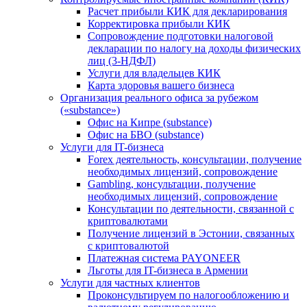
Расчет прибыли КИК для декларирования
Корректировка прибыли КИК
Сопровождение подготовки налоговой
декларации по налогу на доходы физических
лиц (3-НДФЛ)
Услуги для владельцев КИК
Карта здоровья вашего бизнеса
Организация реального офиса за рубежом
(«substance»)
Офис на Кипре (substance)
Офис на БВО (substance)
Услуги для IT-бизнеса
Forex деятельность, консультации, получение
необходимых лицензий, сопровождение
Gambling, консультации, получение
необходимых лицензий, сопровождение
Консультации по деятельности, связанной с
криптовалютами
Получение лицензий в Эстонии, связанных
с криптовалютой
Платежная система PAYONEER
Льготы для IT-бизнеса в Армении
Услуги для частных клиентов
Проконсультируем по налогообложению и