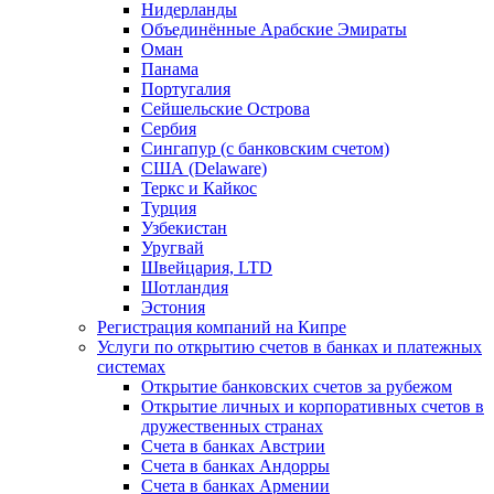
Нидерланды
Объединённые Арабские Эмираты
Оман
Панама
Португалия
Сейшельские Острова
Сербия
Сингапур (c банковским счетом)
США (Delaware)
Теркс и Кайкос
Турция
Узбекистан
Уругвай
Швейцария, LTD
Шотландия
Эстония
Регистрация компаний на Кипре
Услуги по открытию счетов в банках и платежных
системах
Открытие банковских счетов за рубежом
Открытие личных и корпоративных счетов в
дружественных странах
Счета в банках Австрии
Счета в банках Андорры
Счета в банках Армении