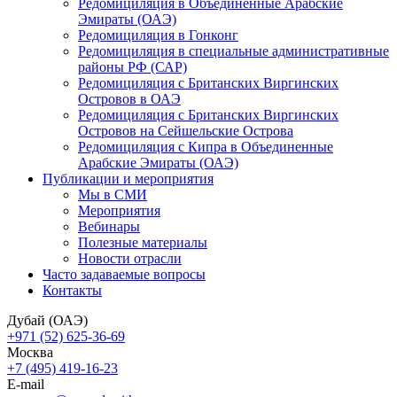
Редомициляция в Объединенные Арабские
Эмираты (ОАЭ)
Редомициляция в Гонконг
Редомициляция в специальные административные
районы РФ (САР)
Редомициляция с Британских Виргинских
Островов в ОАЭ
Редомициляция с Британских Виргинских
Островов на Сейшельские Острова
Редомициляция с Кипра в Объединенные
Арабские Эмираты (ОАЭ)
Публикации и мероприятия
Мы в СМИ
Мероприятия
Вебинары
Полезные материалы
Новости отрасли
Часто задаваемые вопросы
Контакты
Дубай (ОАЭ)
+971 (52) 625-36-69
Москва
+7 (495) 419-16-23
E-mail