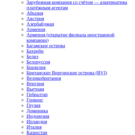
Зарубежная компания со счётом — альтернатива
платёжным агентам
Абхазия
Австрия
Азербайджан
Армения
Армения (открытие филиала иностранной
компании)
Багамские острова
Бахрейн
Белиз
Белоруссия
Бразилия
Британские Виргинские острова (BVI)
Великобритания
Венгрия
Вьетнам
Гибралтар
Гонконг
Грузия
Доминика
Индонезия
Ирландия
Италия
Казахстан