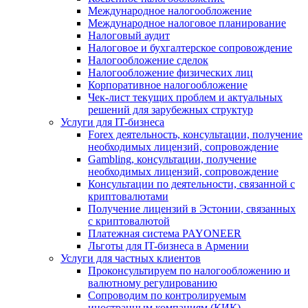
Международное налогообложение
Международное налоговое планирование
Налоговый аудит
Налоговое и бухгалтерское сопровождение
Налогообложение сделок
Налогообложение физических лиц
Корпоративное налогообложение
Чек-лист текущих проблем и актуальных
решений для зарубежных структур
Услуги для IT-бизнеса
Forex деятельность, консультации, получение
необходимых лицензий, сопровождение
Gambling, консультации, получение
необходимых лицензий, сопровождение
Консультации по деятельности, связанной с
криптовалютами
Получение лицензий в Эстонии, связанных
с криптовалютой
Платежная система PAYONEER
Льготы для IT-бизнеса в Армении
Услуги для частных клиентов
Проконсультируем по налогообложению и
валютному регулированию
Сопроводим по контролируемым
иностранным компаниям (КИК)