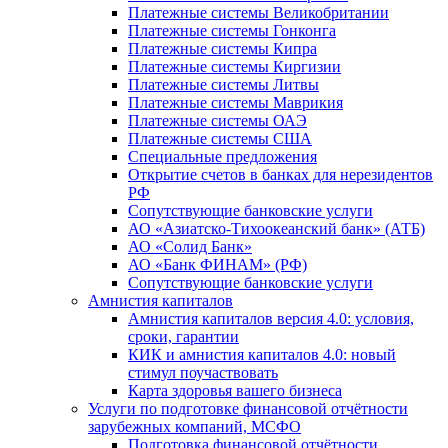
Платежные системы Великобритании
Платежные системы Гонконга
Платежные системы Кипра
Платежные системы Киргизии
Платежные системы Литвы
Платежные системы Маврикия
Платежные системы ОАЭ
Платежные системы США
Специальные предложения
Открытие счетов в банках для нерезидентов
РФ
Сопутствующие банковские услуги
АО «Азиатско-Тихоокеанский банк» (АТБ)
АО «Солид Банк»
АО «Банк ФИНАМ» (РФ)
Сопутствующие банковские услуги
Амнистия капиталов
Амнистия капиталов версия 4.0: условия,
сроки, гарантии
КИК и амнистия капиталов 4.0: новый
стимул поучаствовать
Карта здоровья вашего бизнеса
Услуги по подготовке финансовой отчётности
зарубежных компаний, МСФО
Подготовка финансовой отчётности