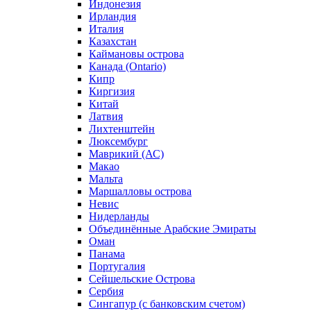
Индонезия
Ирландия
Италия
Казахстан
Каймановы острова
Канада (Ontario)
Кипр
Киргизия
Китай
Латвия
Лихтенштейн
Люксембург
Маврикий (АС)
Макао
Мальта
Маршалловы острова
Нeвис
Нидерланды
Объединённые Арабские Эмираты
Оман
Панама
Португалия
Сейшельские Острова
Сербия
Сингапур (c банковским счетом)