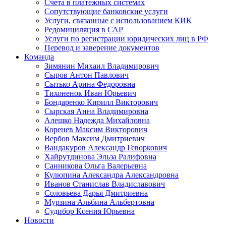
Счета в платежных системах
Сопутствующие банковские услуги
Услуги, связанные с использованием КИК
Редомициляция в САР
Услуги по регистрации юридических лиц в РФ
Перевод и заверение документов
Команда
Зимянин Михаил Владимирович
Сыров Антон Павлович
Сытько Арина Федоровна
Тихоненок Иван Юрьевич
Бондаренко Кирилл Викторович
Сырская Анна Владимировна
Алешко Надежда Михайловна
Коренев Максим Викторович
Вербов Максим Дмитриевич
Вандакуров Александр Геворкович
Хайрутдинова Эльза Ралифовна
Санникова Ольга Валерьевна
Кулюпина Александра Александровна
Иванов Станислав Владиславович
Соловьева Дарья Дмитриевна
Мурзина Альбина Альбертовна
Судибор Ксения Юрьевна
Новости