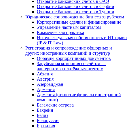
Открытие банковских счетов в ОАЭ
Открытие банковских счетов в Сербии
Открытие банковских счетов в Турции
Юридическое сопровождение бизнеса за рубежом
Корпоративные сделки и финансирование
Управление частным капиталом
Коммерческая практика
Интеллектуальная собственность и ИТ право
(IP & IT Law)
Регистрация и сопровождение офшорных и
других иностранных компаний и структур
Образцы корпоративных документов
Зарубежная компания со счётом —
альтернатива платёжным агентам
Абхазия
Австрия
Азербайджан
Армения
Армения (открытие филиала иностранной
компании)
Багамские острова
Бахрейн
Белиз
Белоруссия
Бразилия