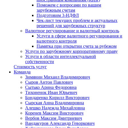
Поможем с вопросами по вашим
зарубежным счетам
Подготовим 3-НДФЛ
Чек-лист текущих проблем и актуальных
решений для зарубежных структур
Валютное регулирование и валютный контроль
Услуги в сфере валютного регулирования и
валютного контроля
Памятка при открытии счета за рубежом
Услуги по зарубежному корпоративному праву
Услуги в области интеллектуальной
собственности
Стоимость услуг
Команда
Зимянин Михаил Владимирович
Сыров Антон Павлович
Сытько Арина Федоровна
Тихоненок Иван Юрьевич
Бондаренко Кирилл Викторович
Сырская Анна Владимировна
Алешко Надежда Михайловна
Коренев Максим Викторович
Вербов Максим Дмитриевич
Вандакуров Александр Геворкович