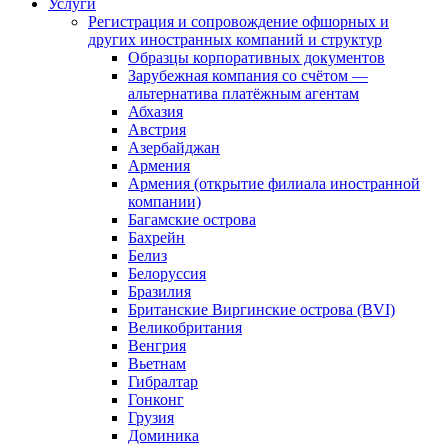
Услуги
Регистрация и сопровождение офшорных и
других иностранных компаний и структур
Образцы корпоративных документов
Зарубежная компания со счётом —
альтернатива платёжным агентам
Абхазия
Австрия
Азербайджан
Армения
Армения (открытие филиала иностранной
компании)
Багамские острова
Бахрейн
Белиз
Белоруссия
Бразилия
Британские Виргинские острова (BVI)
Великобритания
Венгрия
Вьетнам
Гибралтар
Гонконг
Грузия
Доминика