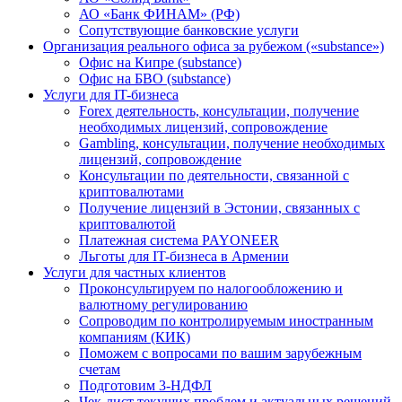
АО «Банк ФИНАМ» (РФ)
Сопутствующие банковские услуги
Организация реального офиса за рубежом («substance»)
Офис на Кипре (substance)
Офис на БВО (substance)
Услуги для IT-бизнеса
Forex деятельность, консультации, получение
необходимых лицензий, сопровождение
Gambling, консультации, получение необходимых
лицензий, сопровождение
Консультации по деятельности, связанной с
криптовалютами
Получение лицензий в Эстонии, связанных с
криптовалютой
Платежная система PAYONEER
Льготы для IT-бизнеса в Армении
Услуги для частных клиентов
Проконсультируем по налогообложению и
валютному регулированию
Сопроводим по контролируемым иностранным
компаниям (КИК)
Поможем с вопросами по вашим зарубежным
счетам
Подготовим 3-НДФЛ
Чек-лист текущих проблем и актуальных решений