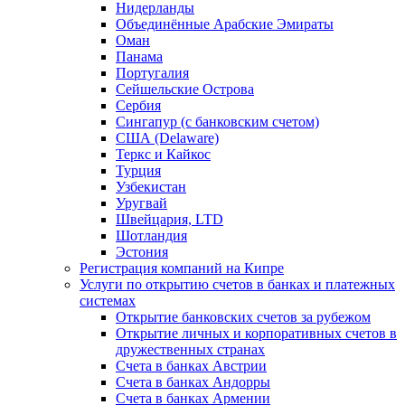
Нидерланды
Объединённые Арабские Эмираты
Оман
Панама
Португалия
Сейшельские Острова
Сербия
Сингапур (c банковским счетом)
США (Delaware)
Теркс и Кайкос
Турция
Узбекистан
Уругвай
Швейцария, LTD
Шотландия
Эстония
Регистрация компаний на Кипре
Услуги по открытию счетов в банках и платежных
системах
Открытие банковских счетов за рубежом
Открытие личных и корпоративных счетов в
дружественных странах
Счета в банках Австрии
Счета в банках Андорры
Счета в банках Армении