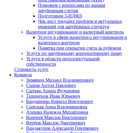
Поможем с вопросами по вашим
зарубежным счетам
Подготовим 3-НДФЛ
Чек-лист текущих проблем и актуальных
решений для зарубежных структур
Валютное регулирование и валютный контроль
Услуги в сфере валютного регулирования и
валютного контроля
Памятка при открытии счета за рубежом
Услуги по зарубежному корпоративному праву
Услуги в области интеллектуальной
собственности
Стоимость услуг
Команда
Зимянин Михаил Владимирович
Сыров Антон Павлович
Сытько Арина Федоровна
Тихоненок Иван Юрьевич
Бондаренко Кирилл Викторович
Сырская Анна Владимировна
Алешко Надежда Михайловна
Коренев Максим Викторович
Вербов Максим Дмитриевич
Вандакуров Александр Геворкович