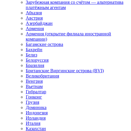
Зарубежная компания со счётом — альтернатива
платёжным агентам
Абхазия
Австрия
Азербайджан
Армения
Армения (открытие филиала иностранной
компании)
Багамские острова
Бахрейн
Белиз
Белоруссия
Бразилия
Британские Виргинские острова (BVI)
Великобритания
Венгрия
Вьетнам
Гибралтар
Гонконг
Грузия
Доминика
Индонезия
Ирландия
Италия
Казахстан