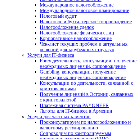
Международное налогообложение
Международное налоговое планирование
Налоговый аудит
Налоговое и бухгалтерское сопровождение
Налогообложение сделок
Налогообложение физических лиц
Корпоративное налогообложение
Чек-лист текущих проблем и актуальных
решений для зарубежных структур
Услуги для IT-бизнеса
Forex деятельность, консультации, получение
необходимых лицензий, сопровождение
Gambling, консультации, получение
необходимых лицензий, сопровождение
Консультации по деятельности, связанной с
криптовалютами
Получение лицензий в Эстонии, связанных
с криптовалютой
Платежная система PAYONEER
Льготы для IT-бизнеса в Армении
Услуги для частных клиентов
Проконсультируем по налогообложению и
валютному регулированию
Сопроводим по контролируемым
иностранным компаниям (КИК)