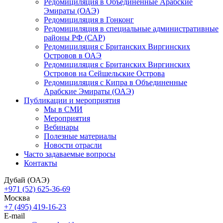
Редомициляция в Объединенные Арабские
Эмираты (ОАЭ)
Редомициляция в Гонконг
Редомициляция в специальные административные
районы РФ (САР)
Редомициляция с Британских Виргинских
Островов в ОАЭ
Редомициляция с Британских Виргинских
Островов на Сейшельские Острова
Редомициляция с Кипра в Объединенные
Арабские Эмираты (ОАЭ)
Публикации и мероприятия
Мы в СМИ
Мероприятия
Вебинары
Полезные материалы
Новости отрасли
Часто задаваемые вопросы
Контакты
Дубай (ОАЭ)
+971 (52) 625-36-69
Москва
+7 (495) 419-16-23
E-mail