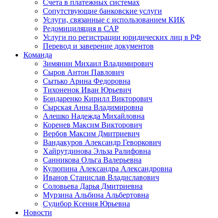
Счета в платежных системах
Сопутствующие банковские услуги
Услуги, связанные с использованием КИК
Редомициляция в САР
Услуги по регистрации юридических лиц в РФ
Перевод и заверение документов
Команда
Зимянин Михаил Владимирович
Сыров Антон Павлович
Сытько Арина Федоровна
Тихоненок Иван Юрьевич
Бондаренко Кирилл Викторович
Сырская Анна Владимировна
Алешко Надежда Михайловна
Коренев Максим Викторович
Вербов Максим Дмитриевич
Вандакуров Александр Геворкович
Хайрутдинова Эльза Ралифовна
Санникова Ольга Валерьевна
Кулюпина Александра Александровна
Иванов Станислав Владиславович
Соловьева Дарья Дмитриевна
Мурзина Альбина Альбертовна
Судибор Ксения Юрьевна
Новости