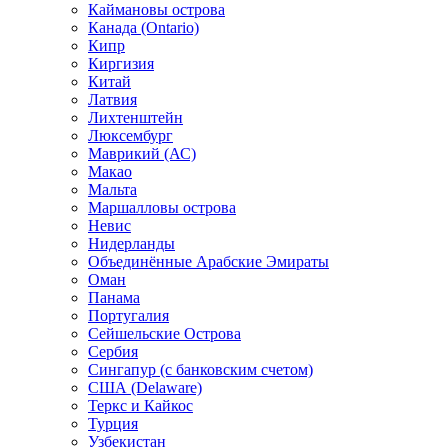
Каймановы острова
Канада (Ontario)
Кипр
Киргизия
Китай
Латвия
Лихтенштейн
Люксембург
Маврикий (АС)
Макао
Мальта
Маршалловы острова
Нeвис
Нидерланды
Объединённые Арабские Эмираты
Оман
Панама
Португалия
Сейшельские Острова
Сербия
Сингапур (c банковским счетом)
США (Delaware)
Теркс и Кайкос
Турция
Узбекистан