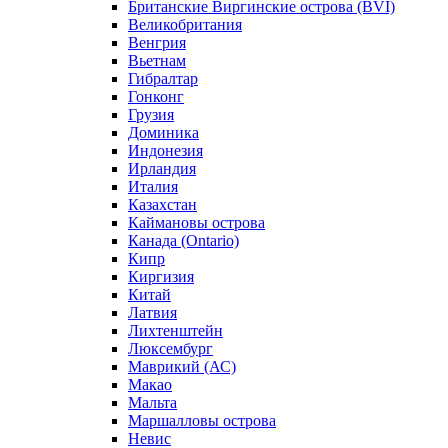
Британские Виргинские острова (BVI)
Великобритания
Венгрия
Вьетнам
Гибралтар
Гонконг
Грузия
Доминика
Индонезия
Ирландия
Италия
Казахстан
Каймановы острова
Канада (Ontario)
Кипр
Киргизия
Китай
Латвия
Лихтенштейн
Люксембург
Маврикий (АС)
Макао
Мальта
Маршалловы острова
Нeвис