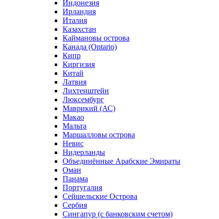
Индонезия
Ирландия
Италия
Казахстан
Каймановы острова
Канада (Ontario)
Кипр
Киргизия
Китай
Латвия
Лихтенштейн
Люксембург
Маврикий (АС)
Макао
Мальта
Маршалловы острова
Нeвис
Нидерланды
Объединённые Арабские Эмираты
Оман
Панама
Португалия
Сейшельские Острова
Сербия
Сингапур (c банковским счетом)