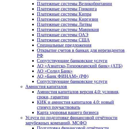
Платежные системы Великобритании
Платежные системы Гонконга
Платежные системы Кипра
Платежные системы Киргизии
Платежные системы Литвы
Платежные системы Маврикия
Платежные системы ОАЭ
Платежные системы США
Специальные предложения
Открытие счетов в банках для нерезидентов
РФ
Сопутствующие банковские услуги
АО «Азиатско-Тихоокеанский банк» (АТБ)
АО «Солид Банк»
АО «Банк ФИНАМ» (РФ)
Сопутствующие банковские услуги
Амнистия капиталов
Амнистия капиталов версия 4.0: условия,
сроки, гарантии
КИК и амнистия капиталов 4.0: новый
стимул поучаствовать
Карта здоровья вашего бизнеса
Услуги по подготовке финансовой отчётности
зарубежных компаний, МСФО
Подготовка финансовой отчётности