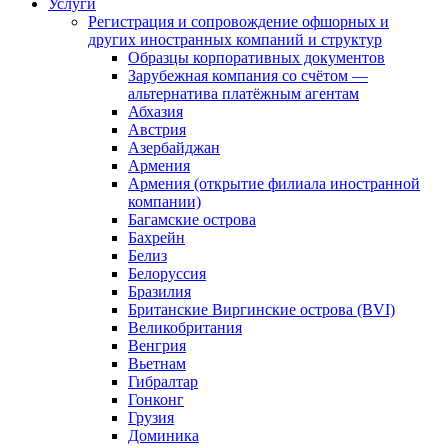
Услуги
Регистрация и сопровождение офшорных и
других иностранных компаний и структур
Образцы корпоративных документов
Зарубежная компания со счётом —
альтернатива платёжным агентам
Абхазия
Австрия
Азербайджан
Армения
Армения (открытие филиала иностранной
компании)
Багамские острова
Бахрейн
Белиз
Белоруссия
Бразилия
Британские Виргинские острова (BVI)
Великобритания
Венгрия
Вьетнам
Гибралтар
Гонконг
Грузия
Доминика