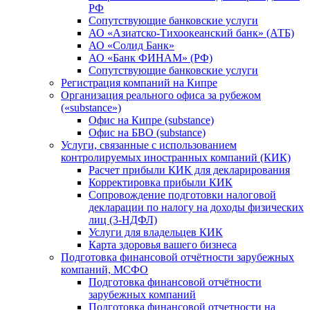
РФ
Сопутствующие банковские услуги
АО «Азиатско-Тихоокеанский банк» (АТБ)
АО «Солид Банк»
АО «Банк ФИНАМ» (РФ)
Сопутствующие банковские услуги
Регистрация компаний на Кипре
Организация реального офиса за рубежом
(«substance»)
Офис на Кипре (substance)
Офис на БВО (substance)
Услуги, связанные с использованием
контролируемых иностранных компаний (КИК)
Расчет прибыли КИК для декларирования
Корректировка прибыли КИК
Сопровождение подготовки налоговой
декларации по налогу на доходы физических
лиц (3-НДФЛ)
Услуги для владельцев КИК
Карта здоровья вашего бизнеса
Подготовка финансовой отчётности зарубежных
компаний, МСФО
Подготовка финансовой отчётности
зарубежных компаний
Подготовка финансовой отчетности на