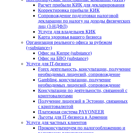
Расчет прибыли КИК для декларирования
Корректировка прибыли КИК
Сопровождение подготовки налоговой
декларации по налогу на доходы физических
лиц (3-НДФЛ)
Услуги для владельцев КИК
Карта здоровья вашего бизнеса
Организация реального офиса за рубежом
(«substance»)
Офис на Кипре (substance)
Офис на БВО (substance)
Услуги для IT-бизнеса
Forex деятельность, консультации, получение
необходимых лицензий, сопровождение
Gambling, консультации, получение
необходимых лицензий, сопровождение
Консультации по деятельности, связанной с
криптовалютами
Получение лицензий в Эстонии, связанных
с криптовалютой
Платежная система PAYONEER
Льготы для IT-бизнеса в Армении
Услуги для частных клиентов
Проконсультируем по налогообложению и