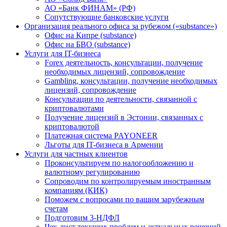
АО «Банк ФИНАМ» (РФ)
Сопутствующие банковские услуги
Организация реального офиса за рубежом («substance»)
Офис на Кипре (substance)
Офис на БВО (substance)
Услуги для IT-бизнеса
Forex деятельность, консультации, получение
необходимых лицензий, сопровождение
Gambling, консультации, получение необходимых
лицензий, сопровождение
Консультации по деятельности, связанной с
криптовалютами
Получение лицензий в Эстонии, связанных с
криптовалютой
Платежная система PAYONEER
Льготы для IT-бизнеса в Армении
Услуги для частных клиентов
Проконсультируем по налогообложению и
валютному регулированию
Сопроводим по контролируемым иностранным
компаниям (КИК)
Поможем с вопросами по вашим зарубежным
счетам
Подготовим 3-НДФЛ
Чек-лист текущих проблем и актуальных решений