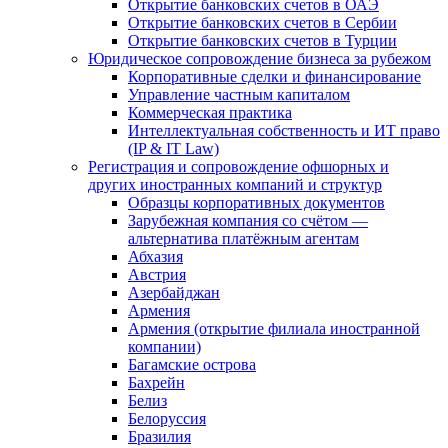
Открытие банковских счетов в ОАЭ
Открытие банковских счетов в Сербии
Открытие банковских счетов в Турции
Юридическое сопровождение бизнеса за рубежом
Корпоративные сделки и финансирование
Управление частным капиталом
Коммерческая практика
Интеллектуальная собственность и ИТ право
(IP & IT Law)
Регистрация и сопровождение офшорных и
других иностранных компаний и структур
Образцы корпоративных документов
Зарубежная компания со счётом —
альтернатива платёжным агентам
Абхазия
Австрия
Азербайджан
Армения
Армения (открытие филиала иностранной
компании)
Багамские острова
Бахрейн
Белиз
Белоруссия
Бразилия