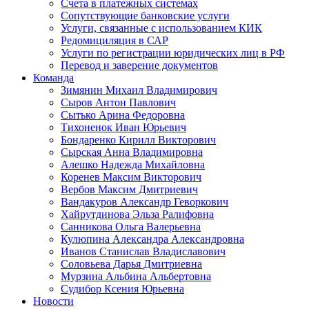
Счета в платежных системах
Сопутствующие банковские услуги
Услуги, связанные с использованием КИК
Редомициляция в САР
Услуги по регистрации юридических лиц в РФ
Перевод и заверение документов
Команда
Зимянин Михаил Владимирович
Сыров Антон Павлович
Сытько Арина Федоровна
Тихоненок Иван Юрьевич
Бондаренко Кирилл Викторович
Сырская Анна Владимировна
Алешко Надежда Михайловна
Коренев Максим Викторович
Вербов Максим Дмитриевич
Вандакуров Александр Геворкович
Хайрутдинова Эльза Ралифовна
Санникова Ольга Валерьевна
Кулюпина Александра Александровна
Иванов Станислав Владиславович
Соловьева Дарья Дмитриевна
Мурзина Альбина Альбертовна
Судибор Ксения Юрьевна
Новости