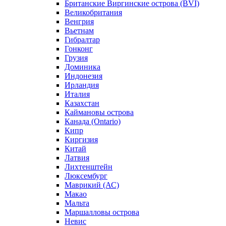
Британские Виргинские острова (BVI)
Великобритания
Венгрия
Вьетнам
Гибралтар
Гонконг
Грузия
Доминика
Индонезия
Ирландия
Италия
Казахстан
Каймановы острова
Канада (Ontario)
Кипр
Киргизия
Китай
Латвия
Лихтенштейн
Люксембург
Маврикий (АС)
Макао
Мальта
Маршалловы острова
Нeвис