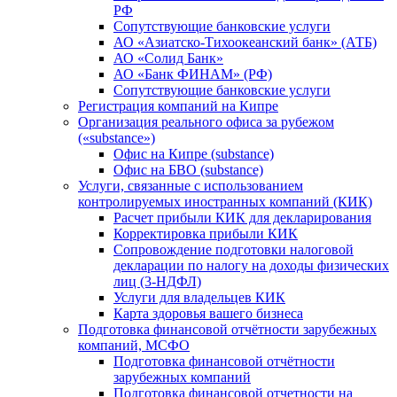
РФ
Сопутствующие банковские услуги
АО «Азиатско-Тихоокеанский банк» (АТБ)
АО «Солид Банк»
АО «Банк ФИНАМ» (РФ)
Сопутствующие банковские услуги
Регистрация компаний на Кипре
Организация реального офиса за рубежом
(«substance»)
Офис на Кипре (substance)
Офис на БВО (substance)
Услуги, связанные с использованием
контролируемых иностранных компаний (КИК)
Расчет прибыли КИК для декларирования
Корректировка прибыли КИК
Сопровождение подготовки налоговой
декларации по налогу на доходы физических
лиц (3-НДФЛ)
Услуги для владельцев КИК
Карта здоровья вашего бизнеса
Подготовка финансовой отчётности зарубежных
компаний, МСФО
Подготовка финансовой отчётности
зарубежных компаний
Подготовка финансовой отчетности на