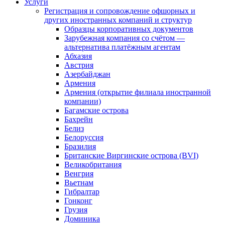
Услуги
Регистрация и сопровождение офшорных и
других иностранных компаний и структур
Образцы корпоративных документов
Зарубежная компания со счётом —
альтернатива платёжным агентам
Абхазия
Австрия
Азербайджан
Армения
Армения (открытие филиала иностранной
компании)
Багамские острова
Бахрейн
Белиз
Белоруссия
Бразилия
Британские Виргинские острова (BVI)
Великобритания
Венгрия
Вьетнам
Гибралтар
Гонконг
Грузия
Доминика