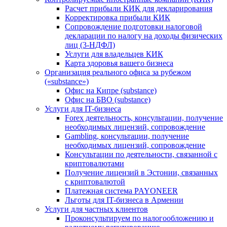
Расчет прибыли КИК для декларирования
Корректировка прибыли КИК
Сопровождение подготовки налоговой
декларации по налогу на доходы физических
лиц (3-НДФЛ)
Услуги для владельцев КИК
Карта здоровья вашего бизнеса
Организация реального офиса за рубежом
(«substance»)
Офис на Кипре (substance)
Офис на БВО (substance)
Услуги для IT-бизнеса
Forex деятельность, консультации, получение
необходимых лицензий, сопровождение
Gambling, консультации, получение
необходимых лицензий, сопровождение
Консультации по деятельности, связанной с
криптовалютами
Получение лицензий в Эстонии, связанных
с криптовалютой
Платежная система PAYONEER
Льготы для IT-бизнеса в Армении
Услуги для частных клиентов
Проконсультируем по налогообложению и