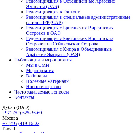
Редомициляция в Объединенные Арабские
Эмираты (ОАЭ)
Редомициляция в Гонконг
Редомициляция в специальные административные
районы РФ (САР)
Редомициляция с Британских Виргинских
Островов в ОАЭ
Редомициляция с Британских Виргинских
Островов на Сейшельские Острова
Редомициляция с Кипра в Объединенные
Арабские Эмираты (ОАЭ)
Публикации и мероприятия
Мы в СМИ
Мероприятия
Вебинары
Полезные материалы
Новости отрасли
Часто задаваемые вопросы
Контакты
Дубай (ОАЭ)
+971 (52) 625-36-69
Москва
+7 (495) 419-16-23
E-mail