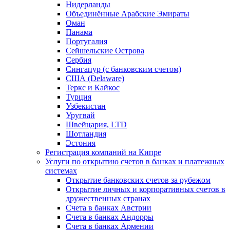
Нидерланды
Объединённые Арабские Эмираты
Оман
Панама
Португалия
Сейшельские Острова
Сербия
Сингапур (c банковским счетом)
США (Delaware)
Теркс и Кайкос
Турция
Узбекистан
Уругвай
Швейцария, LTD
Шотландия
Эстония
Регистрация компаний на Кипре
Услуги по открытию счетов в банках и платежных
системах
Открытие банковских счетов за рубежом
Открытие личных и корпоративных счетов в
дружественных странах
Счета в банках Австрии
Счета в банках Андорры
Счета в банках Армении