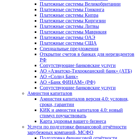
Платежные системы Великобритании
Платежные системы Гонконга
Платежные системы Кипра
Платежные системы Киргизии
Платежные системы Литвы
Платежные системы Маврикия
Платежные системы ОАЭ
Платежные системы США
Специальные предложения
Открытие счетов в банках для нерезидентов
РФ
Сопутствующие банковские услуги
АО «Азиатско-Тихоокеанский банк» (АТБ)
АО «Солид Банк»
АО «Банк ФИНАМ» (РФ)
Сопутствующие банковские услуги
Амнистия капиталов
Амнистия капиталов версия 4.0: условия,
сроки, гарантии
КИК и амнистия капиталов 4.0: новый
стимул поучаствовать
Карта здоровья вашего бизнеса
Услуги по подготовке финансовой отчётности
зарубежных компаний, МСФО
Подготовка финансовой отчётности