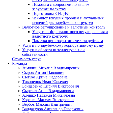
Поможем с вопросами по вашим
зарубежным счетам
Подготовим 3-НДФЛ
Чек-лист текущих проблем и актуальных
решений для зарубежных структур
Валютное регулирование и валютный контроль
Услуги в сфере валютного регулирования и
валютного контроля
Памятка при открытии счета за рубежом
Услуги по зарубежному корпоративному праву
Услуги в области интеллектуальной
собственности
Стоимость услуг
Команда
Зимянин Михаил Владимирович
Сыров Антон Павлович
Сытько Арина Федоровна
Тихоненок Иван Юрьевич
Бондаренко Кирилл Викторович
Сырская Анна Владимировна
Алешко Надежда Михайловна
Коренев Максим Викторович
Вербов Максим Дмитриевич
Вандакуров Александр Геворкович