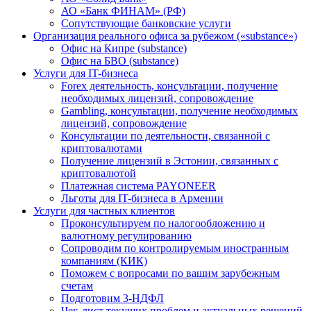
АО «Банк ФИНАМ» (РФ)
Сопутствующие банковские услуги
Организация реального офиса за рубежом («substance»)
Офис на Кипре (substance)
Офис на БВО (substance)
Услуги для IT-бизнеса
Forex деятельность, консультации, получение
необходимых лицензий, сопровождение
Gambling, консультации, получение необходимых
лицензий, сопровождение
Консультации по деятельности, связанной с
криптовалютами
Получение лицензий в Эстонии, связанных с
криптовалютой
Платежная система PAYONEER
Льготы для IT-бизнеса в Армении
Услуги для частных клиентов
Проконсультируем по налогообложению и
валютному регулированию
Сопроводим по контролируемым иностранным
компаниям (КИК)
Поможем с вопросами по вашим зарубежным
счетам
Подготовим 3-НДФЛ
Чек-лист текущих проблем и актуальных решений