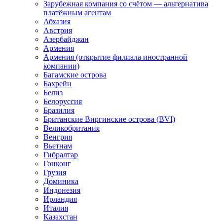
Зарубежная компания со счётом — альтернатива
платёжным агентам
Абхазия
Австрия
Азербайджан
Армения
Армения (открытие филиала иностранной
компании)
Багамские острова
Бахрейн
Белиз
Белоруссия
Бразилия
Британские Виргинские острова (BVI)
Великобритания
Венгрия
Вьетнам
Гибралтар
Гонконг
Грузия
Доминика
Индонезия
Ирландия
Италия
Казахстан