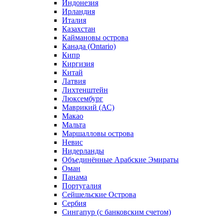
Индонезия
Ирландия
Италия
Казахстан
Каймановы острова
Канада (Ontario)
Кипр
Киргизия
Китай
Латвия
Лихтенштейн
Люксембург
Маврикий (АС)
Макао
Мальта
Маршалловы острова
Нeвис
Нидерланды
Объединённые Арабские Эмираты
Оман
Панама
Португалия
Сейшельские Острова
Сербия
Сингапур (c банковским счетом)