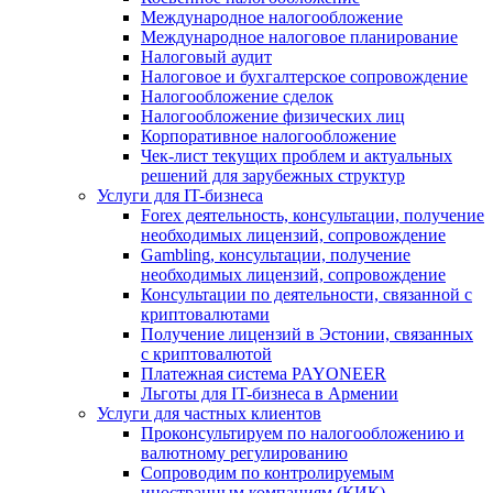
Международное налогообложение
Международное налоговое планирование
Налоговый аудит
Налоговое и бухгалтерское сопровождение
Налогообложение сделок
Налогообложение физических лиц
Корпоративное налогообложение
Чек-лист текущих проблем и актуальных
решений для зарубежных структур
Услуги для IT-бизнеса
Forex деятельность, консультации, получение
необходимых лицензий, сопровождение
Gambling, консультации, получение
необходимых лицензий, сопровождение
Консультации по деятельности, связанной с
криптовалютами
Получение лицензий в Эстонии, связанных
с криптовалютой
Платежная система PAYONEER
Льготы для IT-бизнеса в Армении
Услуги для частных клиентов
Проконсультируем по налогообложению и
валютному регулированию
Сопроводим по контролируемым
иностранным компаниям (КИК)