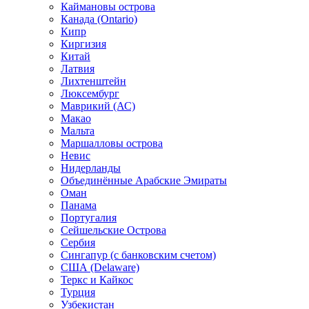
Каймановы острова
Канада (Ontario)
Кипр
Киргизия
Китай
Латвия
Лихтенштейн
Люксембург
Маврикий (АС)
Макао
Мальта
Маршалловы острова
Нeвис
Нидерланды
Объединённые Арабские Эмираты
Оман
Панама
Португалия
Сейшельские Острова
Сербия
Сингапур (c банковским счетом)
США (Delaware)
Теркс и Кайкос
Турция
Узбекистан