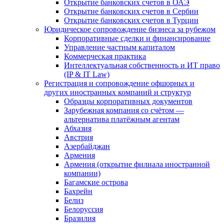
Открытие банковских счетов в ОАЭ
Открытие банковских счетов в Сербии
Открытие банковских счетов в Турции
Юридическое сопровождение бизнеса за рубежом
Корпоративные сделки и финансирование
Управление частным капиталом
Коммерческая практика
Интеллектуальная собственность и ИТ право
(IP & IT Law)
Регистрация и сопровождение офшорных и
других иностранных компаний и структур
Образцы корпоративных документов
Зарубежная компания со счётом —
альтернатива платёжным агентам
Абхазия
Австрия
Азербайджан
Армения
Армения (открытие филиала иностранной
компании)
Багамские острова
Бахрейн
Белиз
Белоруссия
Бразилия