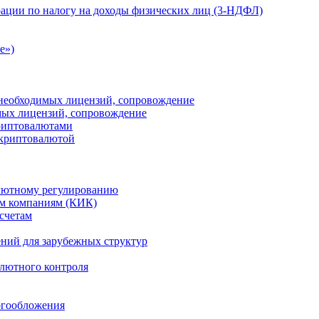
ации по налогу на доходы физических лиц (3-НДФЛ)
e»)
е необходимых лицензий, сопровождение
имых лицензий, сопровождение
криптовалютами
 криптовалютой
лютному регулированию
м компаниям (КИК)
счетам
ений для зарубежных структур
алютного контроля
огообложения