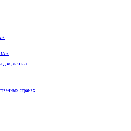
ОАЭ
 ОАЭ
и документов
ственных странах