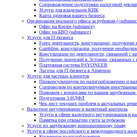
Сопровождение подготовки налоговой деклар
Услуги для владельцев КИК
Карта здоровья вашего бизнеса
Организация реального офиса за рубежом («substanc
Офис на Кипре (substance)
Офис на БВО (substance)
Услуги для IT-бизнеса
Forex деятельность, консультации, получени
Gambling, консультации, получение необход
Консультации по деятельности, связанной с 
Получение лицензий в Эстонии, связанных с
Платежная система PAYONEER
Льготы для IT-бизнеса в Армении
Услуги для частных клиентов
Проконсультируем по налогообложению и ва
Сопроводим по контролируемым иностранны
Поможем с вопросами по вашим зарубежным 
Подготовим 3-НДФЛ
Чек-лист текущих проблем и актуальных реш
Валютное регулирование и валютный контроль
Услуги в сфере валютного регулирования и в
Памятка при открытии счета за рубежом
Услуги по зарубежному корпоративному праву
Услуги в сфере российского и международного нал
Косвенное налогообложение