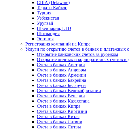
США (Delaware)
Теркс и Кайкос
Турция
Узбекистан
Уругвай
Швейцария, LTD
Шотландия
Эстония
Регистрация компаний на Кипре
Услуги по открытию счетов в банках и платежных 
Открытие банковских счетов за рубежом
Открытие личных и корпоративных счетов в 
Счета в банках Австрии
Счета в банках Андорры
Счета в банках Армении
Счета в банках Бахрейна
Счета в банках Беларуси
Счета в банках Великобритании
Счета в банках Венгрии
Счета в банках Казахстана
Счета в банках Кипра
Счета в банках Киргизии
Счета в банках Китая
Счета в банках Латвии
Счета в банках Литвы