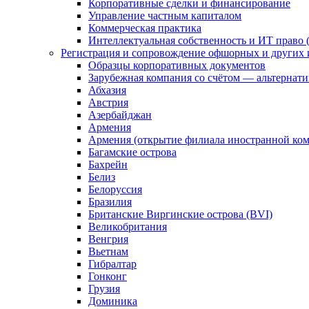
Корпоративные сделки и финансирование
Управление частным капиталом
Коммерческая практика
Интеллектуальная собственность и ИТ право (
Регистрация и сопровождение офшорных и других 
Образцы корпоративных документов
Зарубежная компания со счётом — альтернат
Абхазия
Австрия
Азербайджан
Армения
Армения (открытие филиала иностранной ко
Багамские острова
Бахрейн
Белиз
Белоруссия
Бразилия
Британские Виргинские острова (BVI)
Великобритания
Венгрия
Вьетнам
Гибралтар
Гонконг
Грузия
Доминика