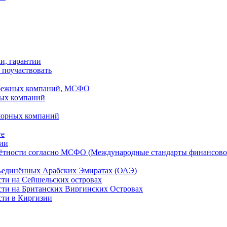
ки, гарантии
 поучаствовать
рубежных компаний, МСФО
ных компаний
шорных компаний
ге
дии
чётности согласно МСФО (Международные стандарты финансово
бъединённых Арабских Эмиратах (ОАЭ)
сти на Сейшельских островах
сти на Британских Виргинских Островах
сти в Киргизии