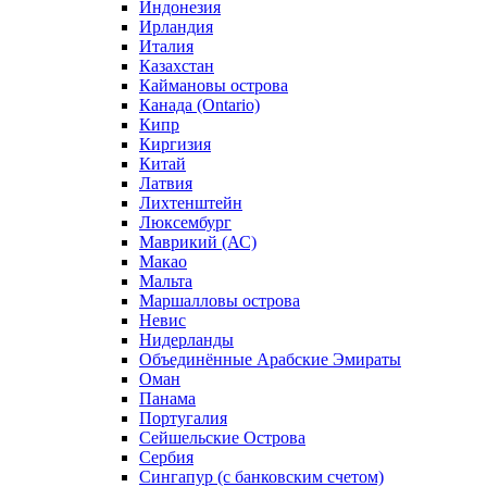
Индонезия
Ирландия
Италия
Казахстан
Каймановы острова
Канада (Ontario)
Кипр
Киргизия
Китай
Латвия
Лихтенштейн
Люксембург
Маврикий (АС)
Макао
Мальта
Маршалловы острова
Нeвис
Нидерланды
Объединённые Арабские Эмираты
Оман
Панама
Португалия
Сейшельские Острова
Сербия
Сингапур (c банковским счетом)