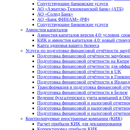
Сопутствующие банковские услуги
АО «Азиатско-Тихоокеанский банк» (АТБ)
АО «Солид Банк»
АО «Банк ФИНАМ» (РФ)
Сопутствующие банковские услуги
Амнистия капиталов
Амнистия капиталов версия 4.0: условия, сро
КИК и амнистия капиталов 4.0: новый стимул
Карта здоровья вашего бизнеса
Услуги по подготовке финансовой отчётности за
Подготовка финансовой отчётности зарубеж
Подготовка финансовой отчетности на Кипре
Подготовка финансовой отчетности для офф
Подготовка финансовой отчётности в UK
Подготовка финансовой отчётности в Гонкон
Подготовка финансовой отчётности в Ирлан
Трансформация и подготовка финансовой от
Подготовка финансовой отчетности в Белизе
Ведение бухгалтерского учета компаний в О
Подготовка финансовой и налоговой отчетно
Подготовка финансовой и налоговой отчетно
Подготовка финансовой и налоговой отчетно
Контролируемые иностранные компании (КИК)
Расчет прибыли КИК для декларирования
Корректировка прибыли КИК