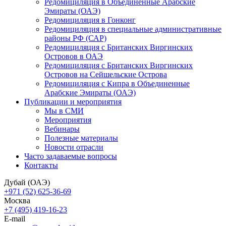
Редомициляция в Объединенные Арабские
Эмираты (ОАЭ)
Редомициляция в Гонконг
Редомициляция в специальные административные
районы РФ (САР)
Редомициляция с Британских Виргинских
Островов в ОАЭ
Редомициляция с Британских Виргинских
Островов на Сейшельские Острова
Редомициляция с Кипра в Объединенные
Арабские Эмираты (ОАЭ)
Публикации и мероприятия
Мы в СМИ
Мероприятия
Вебинары
Полезные материалы
Новости отрасли
Часто задаваемые вопросы
Контакты
Дубай (ОАЭ)
+971 (52) 625-36-69
Москва
+7 (495) 419-16-23
E-mail