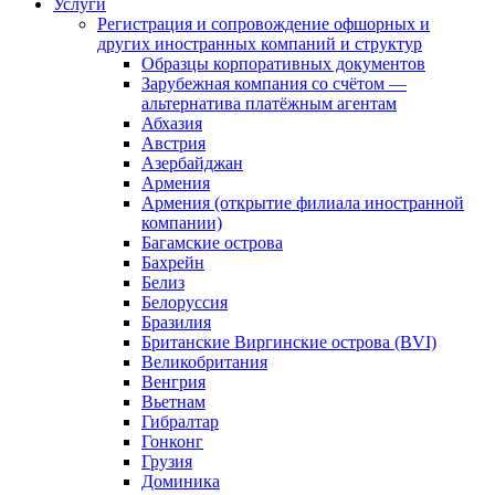
Услуги
Регистрация и сопровождение офшорных и
других иностранных компаний и структур
Образцы корпоративных документов
Зарубежная компания со счётом —
альтернатива платёжным агентам
Абхазия
Австрия
Азербайджан
Армения
Армения (открытие филиала иностранной
компании)
Багамские острова
Бахрейн
Белиз
Белоруссия
Бразилия
Британские Виргинские острова (BVI)
Великобритания
Венгрия
Вьетнам
Гибралтар
Гонконг
Грузия
Доминика