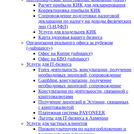
Расчет прибыли КИК для декларирования
Корректировка прибыли КИК
Сопровождение подготовки налоговой
декларации по налогу на доходы физических
лиц (3-НДФЛ)
Услуги для владельцев КИК
Карта здоровья вашего бизнеса
Организация реального офиса за рубежом
(«substance»)
Офис на Кипре (substance)
Офис на БВО (substance)
Услуги для IT-бизнеса
Forex деятельность, консультации, получение
необходимых лицензий, сопровождение
Gambling, консультации, получение
необходимых лицензий, сопровождение
Консультации по деятельности, связанной с
криптовалютами
Получение лицензий в Эстонии, связанных
с криптовалютой
Платежная система PAYONEER
Льготы для IT-бизнеса в Армении
Услуги для частных клиентов
Проконсультируем по налогообложению и