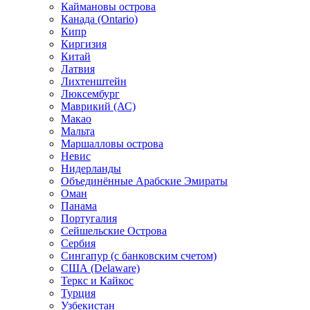
Каймановы острова
Канада (Ontario)
Кипр
Киргизия
Китай
Латвия
Лихтенштейн
Люксембург
Маврикий (АС)
Макао
Мальта
Маршалловы острова
Нeвис
Нидерланды
Объединённые Арабские Эмираты
Оман
Панама
Португалия
Сейшельские Острова
Сербия
Сингапур (c банковским счетом)
США (Delaware)
Теркс и Кайкос
Турция
Узбекистан