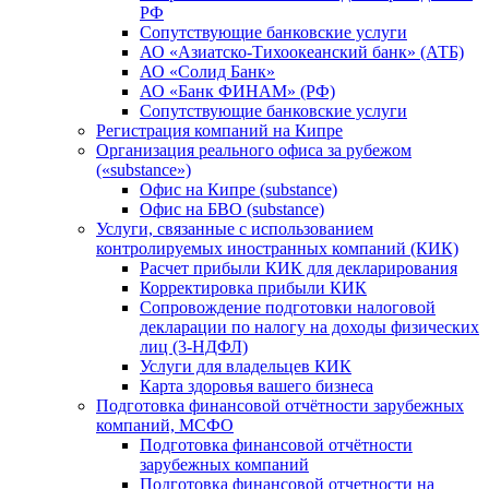
РФ
Сопутствующие банковские услуги
АО «Азиатско-Тихоокеанский банк» (АТБ)
АО «Солид Банк»
АО «Банк ФИНАМ» (РФ)
Сопутствующие банковские услуги
Регистрация компаний на Кипре
Организация реального офиса за рубежом
(«substance»)
Офис на Кипре (substance)
Офис на БВО (substance)
Услуги, связанные с использованием
контролируемых иностранных компаний (КИК)
Расчет прибыли КИК для декларирования
Корректировка прибыли КИК
Сопровождение подготовки налоговой
декларации по налогу на доходы физических
лиц (3-НДФЛ)
Услуги для владельцев КИК
Карта здоровья вашего бизнеса
Подготовка финансовой отчётности зарубежных
компаний, МСФО
Подготовка финансовой отчётности
зарубежных компаний
Подготовка финансовой отчетности на