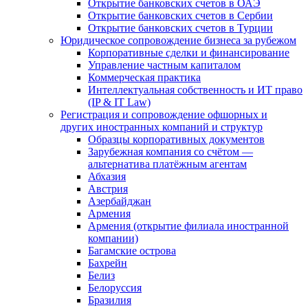
Открытие банковских счетов в ОАЭ
Открытие банковских счетов в Сербии
Открытие банковских счетов в Турции
Юридическое сопровождение бизнеса за рубежом
Корпоративные сделки и финансирование
Управление частным капиталом
Коммерческая практика
Интеллектуальная собственность и ИТ право
(IP & IT Law)
Регистрация и сопровождение офшорных и
других иностранных компаний и структур
Образцы корпоративных документов
Зарубежная компания со счётом —
альтернатива платёжным агентам
Абхазия
Австрия
Азербайджан
Армения
Армения (открытие филиала иностранной
компании)
Багамские острова
Бахрейн
Белиз
Белоруссия
Бразилия