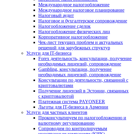
Международное налогообложение
Международное налоговое планирование
Налоговый аудит
Налоговое и бухгалтерское сопровождение
Налогообложение сделок
Налогообложение физических лиц
Корпоративное налогообложение
Чек-лист текущих проблем и актуальных
решений для зарубежных структур
Услуги для IT-бизнеса
Forex деятельность, консультации, получение
необходимых лицензий, сопровождение
Gambling, консультации, получение
необходимых лицензий, сопровождение
Консультации по деятельности, связанной с
криптовалютами
Получение лицензий в Эстонии, связанных
с криптовалютой
Платежная система PAYONEER
Льготы для IT-бизнеса в Армении
Услуги для частных клиентов
Проконсультируем по налогообложению и
валютному регулированию
Сопроводим по контролируемым
иностранным компаниям (КИК)