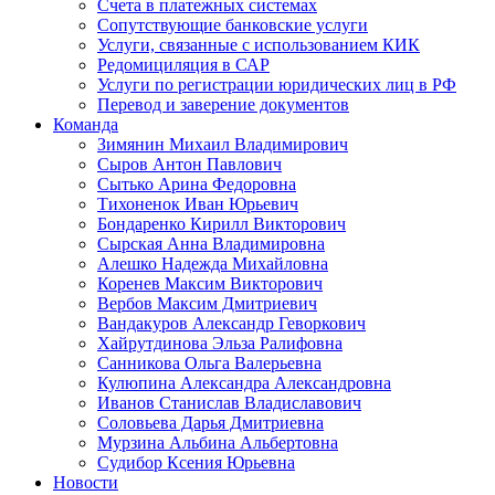
Счета в платежных системах
Сопутствующие банковские услуги
Услуги, связанные с использованием КИК
Редомициляция в САР
Услуги по регистрации юридических лиц в РФ
Перевод и заверение документов
Команда
Зимянин Михаил Владимирович
Сыров Антон Павлович
Сытько Арина Федоровна
Тихоненок Иван Юрьевич
Бондаренко Кирилл Викторович
Сырская Анна Владимировна
Алешко Надежда Михайловна
Коренев Максим Викторович
Вербов Максим Дмитриевич
Вандакуров Александр Геворкович
Хайрутдинова Эльза Ралифовна
Санникова Ольга Валерьевна
Кулюпина Александра Александровна
Иванов Станислав Владиславович
Соловьева Дарья Дмитриевна
Мурзина Альбина Альбертовна
Судибор Ксения Юрьевна
Новости