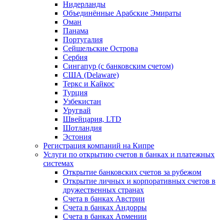
Нидерланды
Объединённые Арабские Эмираты
Оман
Панама
Португалия
Сейшельские Острова
Сербия
Сингапур (c банковским счетом)
США (Delaware)
Теркс и Кайкос
Турция
Узбекистан
Уругвай
Швейцария, LTD
Шотландия
Эстония
Регистрация компаний на Кипре
Услуги по открытию счетов в банках и платежных
системах
Открытие банковских счетов за рубежом
Открытие личных и корпоративных счетов в
дружественных странах
Счета в банках Австрии
Счета в банках Андорры
Счета в банках Армении