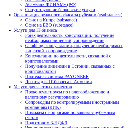
АО «Банк ФИНАМ» (РФ)
Сопутствующие банковские услуги
Организация реального офиса за рубежом («substance»)
Офис на Кипре (substance)
Офис на БВО (substance)
Услуги для IT-бизнеса
Forex деятельность, консультации, получение
необходимых лицензий, сопровождение
Gambling, консультации, получение необходимых
лицензий, сопровождение
Консультации по деятельности, связанной с
криптовалютами
Получение лицензий в Эстонии, связанных с
криптовалютой
Платежная система PAYONEER
Льготы для IT-бизнеса в Армении
Услуги для частных клиентов
Проконсультируем по налогообложению и
валютному регулированию
Сопроводим по контролируемым иностранным
компаниям (КИК)
Поможем с вопросами по вашим зарубежным
счетам
Подготовим 3-НДФЛ
Чек-лист текущих проблем и актуальных решений