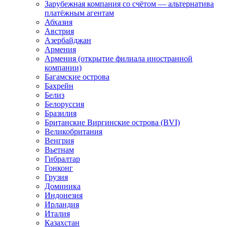
Зарубежная компания со счётом — альтернатива
платёжным агентам
Абхазия
Австрия
Азербайджан
Армения
Армения (открытие филиала иностранной
компании)
Багамские острова
Бахрейн
Белиз
Белоруссия
Бразилия
Британские Виргинские острова (BVI)
Великобритания
Венгрия
Вьетнам
Гибралтар
Гонконг
Грузия
Доминика
Индонезия
Ирландия
Италия
Казахстан