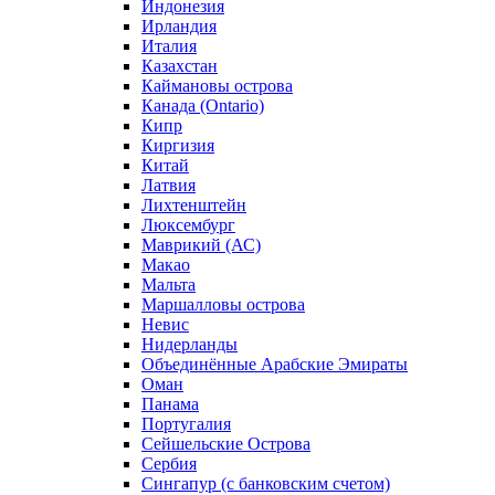
Индонезия
Ирландия
Италия
Казахстан
Каймановы острова
Канада (Ontario)
Кипр
Киргизия
Китай
Латвия
Лихтенштейн
Люксембург
Маврикий (АС)
Макао
Мальта
Маршалловы острова
Нeвис
Нидерланды
Объединённые Арабские Эмираты
Оман
Панама
Португалия
Сейшельские Острова
Сербия
Сингапур (c банковским счетом)