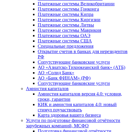
Платежные системы Великобритании
Платежные системы Гонконга
Платежные системы Кипра
Платежные системы Киргизии
Платежные системы Литвы
Платежные системы Маврикия
Платежные системы ОАЭ
Платежные системы США
Специальные предложения
Открытие счетов в банках для нерезидентов
РФ
Сопутствующие банковские услуги
АО «Азиатско-Тихоокеанский банк» (АТБ)
АО «Солид Банк»
АО «Банк ФИНАМ» (РФ)
Сопутствующие банковские услуги
Амнистия капиталов
Амнистия капиталов версия 4.0: условия,
сроки, гарантии
КИК и амнистия капиталов 4.0: новый
стимул поучаствовать
Карта здоровья вашего бизнеса
Услуги по подготовке финансовой отчётности
зарубежных компаний, МСФО
Подготовка финансовой отчётности