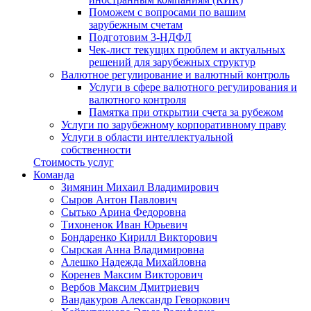
Поможем с вопросами по вашим
зарубежным счетам
Подготовим 3-НДФЛ
Чек-лист текущих проблем и актуальных
решений для зарубежных структур
Валютное регулирование и валютный контроль
Услуги в сфере валютного регулирования и
валютного контроля
Памятка при открытии счета за рубежом
Услуги по зарубежному корпоративному праву
Услуги в области интеллектуальной
собственности
Стоимость услуг
Команда
Зимянин Михаил Владимирович
Сыров Антон Павлович
Сытько Арина Федоровна
Тихоненок Иван Юрьевич
Бондаренко Кирилл Викторович
Сырская Анна Владимировна
Алешко Надежда Михайловна
Коренев Максим Викторович
Вербов Максим Дмитриевич
Вандакуров Александр Геворкович