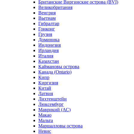
Британские Виргинские острова (BVI)
Великобритания
Венгрия
Вьетнам
Гибралтар
Гонконг
Грузия
Доминика
Индонезия
Ирландия
Италия
Казахстан
Каймановы острова
Канада (Ontario)
Кипр
Киргизия
Китай
Латвия
Лихтенштейн
Люксембург
Маврикий (АС)
Макао
Мальта
Маршалловы острова
Нeвис