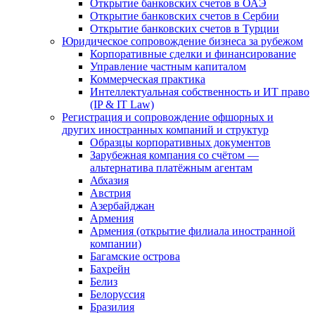
Открытие банковских счетов в ОАЭ
Открытие банковских счетов в Сербии
Открытие банковских счетов в Турции
Юридическое сопровождение бизнеса за рубежом
Корпоративные сделки и финансирование
Управление частным капиталом
Коммерческая практика
Интеллектуальная собственность и ИТ право
(IP & IT Law)
Регистрация и сопровождение офшорных и
других иностранных компаний и структур
Образцы корпоративных документов
Зарубежная компания со счётом —
альтернатива платёжным агентам
Абхазия
Австрия
Азербайджан
Армения
Армения (открытие филиала иностранной
компании)
Багамские острова
Бахрейн
Белиз
Белоруссия
Бразилия