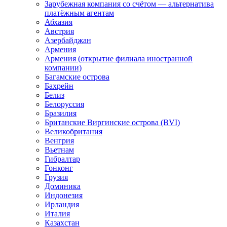
Зарубежная компания со счётом — альтернатива
платёжным агентам
Абхазия
Австрия
Азербайджан
Армения
Армения (открытие филиала иностранной
компании)
Багамские острова
Бахрейн
Белиз
Белоруссия
Бразилия
Британские Виргинские острова (BVI)
Великобритания
Венгрия
Вьетнам
Гибралтар
Гонконг
Грузия
Доминика
Индонезия
Ирландия
Италия
Казахстан