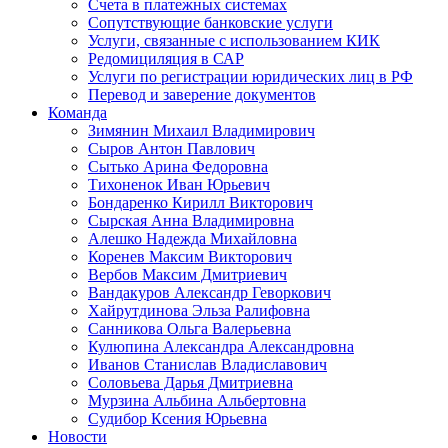
Счета в платежных системах
Сопутствующие банковские услуги
Услуги, связанные с использованием КИК
Редомициляция в САР
Услуги по регистрации юридических лиц в РФ
Перевод и заверение документов
Команда
Зимянин Михаил Владимирович
Сыров Антон Павлович
Сытько Арина Федоровна
Тихоненок Иван Юрьевич
Бондаренко Кирилл Викторович
Сырская Анна Владимировна
Алешко Надежда Михайловна
Коренев Максим Викторович
Вербов Максим Дмитриевич
Вандакуров Александр Геворкович
Хайрутдинова Эльза Ралифовна
Санникова Ольга Валерьевна
Кулюпина Александра Александровна
Иванов Станислав Владиславович
Соловьева Дарья Дмитриевна
Мурзина Альбина Альбертовна
Судибор Ксения Юрьевна
Новости