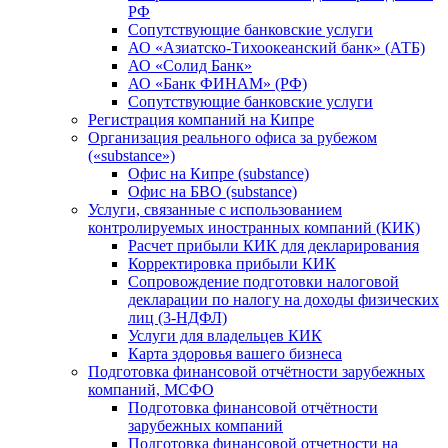
РФ
Сопутствующие банковские услуги
АО «Азиатско-Тихоокеанский банк» (АТБ)
АО «Солид Банк»
АО «Банк ФИНАМ» (РФ)
Сопутствующие банковские услуги
Регистрация компаний на Кипре
Организация реального офиса за рубежом
(«substance»)
Офис на Кипре (substance)
Офис на БВО (substance)
Услуги, связанные с использованием
контролируемых иностранных компаний (КИК)
Расчет прибыли КИК для декларирования
Корректировка прибыли КИК
Сопровождение подготовки налоговой
декларации по налогу на доходы физических
лиц (3-НДФЛ)
Услуги для владельцев КИК
Карта здоровья вашего бизнеса
Подготовка финансовой отчётности зарубежных
компаний, МСФО
Подготовка финансовой отчётности
зарубежных компаний
Подготовка финансовой отчетности на