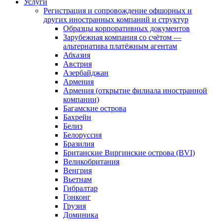
Услуги
Регистрация и сопровождение офшорных и
других иностранных компаний и структур
Образцы корпоративных документов
Зарубежная компания со счётом —
альтернатива платёжным агентам
Абхазия
Австрия
Азербайджан
Армения
Армения (открытие филиала иностранной
компании)
Багамские острова
Бахрейн
Белиз
Белоруссия
Бразилия
Британские Виргинские острова (BVI)
Великобритания
Венгрия
Вьетнам
Гибралтар
Гонконг
Грузия
Доминика