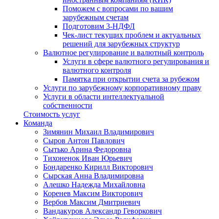
Поможем с вопросами по вашим
зарубежным счетам
Подготовим 3-НДФЛ
Чек-лист текущих проблем и актуальных
решений для зарубежных структур
Валютное регулирование и валютный контроль
Услуги в сфере валютного регулирования и
валютного контроля
Памятка при открытии счета за рубежом
Услуги по зарубежному корпоративному праву
Услуги в области интеллектуальной
собственности
Стоимость услуг
Команда
Зимянин Михаил Владимирович
Сыров Антон Павлович
Сытько Арина Федоровна
Тихоненок Иван Юрьевич
Бондаренко Кирилл Викторович
Сырская Анна Владимировна
Алешко Надежда Михайловна
Коренев Максим Викторович
Вербов Максим Дмитриевич
Вандакуров Александр Геворкович