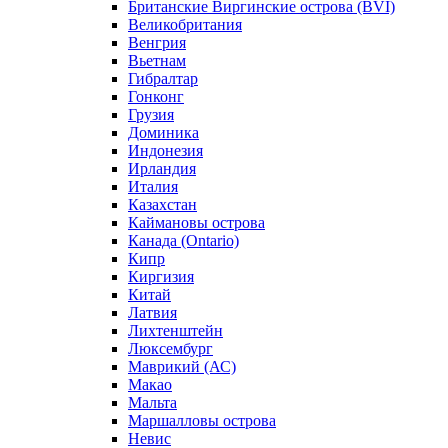
Британские Виргинские острова (BVI)
Великобритания
Венгрия
Вьетнам
Гибралтар
Гонконг
Грузия
Доминика
Индонезия
Ирландия
Италия
Казахстан
Каймановы острова
Канада (Ontario)
Кипр
Киргизия
Китай
Латвия
Лихтенштейн
Люксембург
Маврикий (АС)
Макао
Мальта
Маршалловы острова
Нeвис