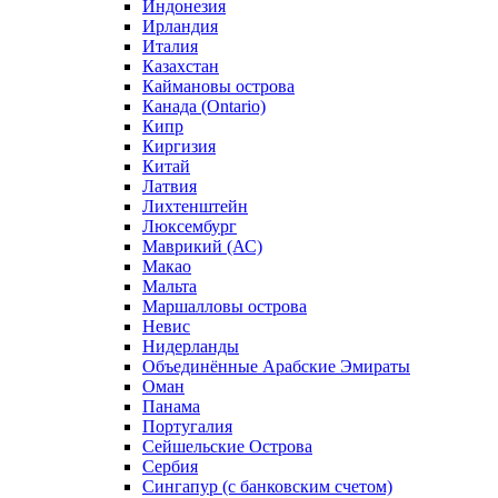
Индонезия
Ирландия
Италия
Казахстан
Каймановы острова
Канада (Ontario)
Кипр
Киргизия
Китай
Латвия
Лихтенштейн
Люксембург
Маврикий (АС)
Макао
Мальта
Маршалловы острова
Нeвис
Нидерланды
Объединённые Арабские Эмираты
Оман
Панама
Португалия
Сейшельские Острова
Сербия
Сингапур (c банковским счетом)