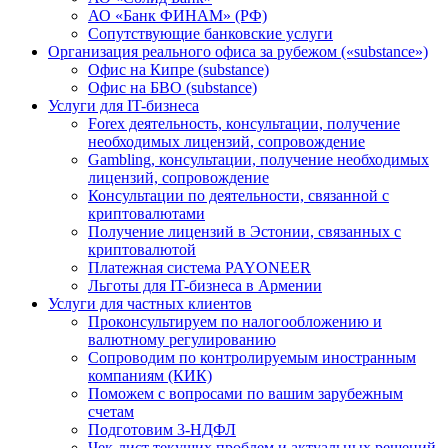
АО «Банк ФИНАМ» (РФ)
Сопутствующие банковские услуги
Организация реального офиса за рубежом («substance»)
Офис на Кипре (substance)
Офис на БВО (substance)
Услуги для IT-бизнеса
Forex деятельность, консультации, получение
необходимых лицензий, сопровождение
Gambling, консультации, получение необходимых
лицензий, сопровождение
Консультации по деятельности, связанной с
криптовалютами
Получение лицензий в Эстонии, связанных с
криптовалютой
Платежная система PAYONEER
Льготы для IT-бизнеса в Армении
Услуги для частных клиентов
Проконсультируем по налогообложению и
валютному регулированию
Сопроводим по контролируемым иностранным
компаниям (КИК)
Поможем с вопросами по вашим зарубежным
счетам
Подготовим 3-НДФЛ
Чек-лист текущих проблем и актуальных решений