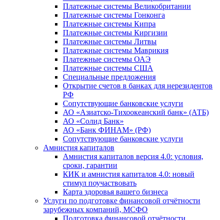
Платежные системы Великобритании
Платежные системы Гонконга
Платежные системы Кипра
Платежные системы Киргизии
Платежные системы Литвы
Платежные системы Маврикия
Платежные системы ОАЭ
Платежные системы США
Специальные предложения
Открытие счетов в банках для нерезидентов
РФ
Сопутствующие банковские услуги
АО «Азиатско-Тихоокеанский банк» (АТБ)
АО «Солид Банк»
АО «Банк ФИНАМ» (РФ)
Сопутствующие банковские услуги
Амнистия капиталов
Амнистия капиталов версия 4.0: условия,
сроки, гарантии
КИК и амнистия капиталов 4.0: новый
стимул поучаствовать
Карта здоровья вашего бизнеса
Услуги по подготовке финансовой отчётности
зарубежных компаний, МСФО
Подготовка финансовой отчётности