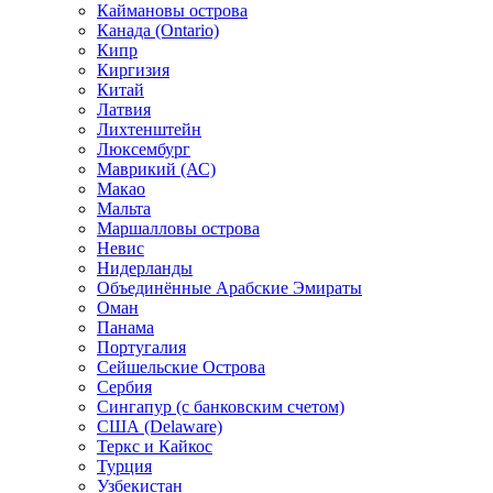
Каймановы острова
Канада (Ontario)
Кипр
Киргизия
Китай
Латвия
Лихтенштейн
Люксембург
Маврикий (АС)
Макао
Мальта
Маршалловы острова
Нeвис
Нидерланды
Объединённые Арабские Эмираты
Оман
Панама
Португалия
Сейшельские Острова
Сербия
Сингапур (c банковским счетом)
США (Delaware)
Теркс и Кайкос
Турция
Узбекистан