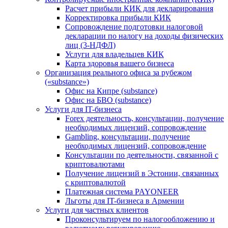
Расчет прибыли КИК для декларирования
Корректировка прибыли КИК
Сопровождение подготовки налоговой
декларации по налогу на доходы физических
лиц (3-НДФЛ)
Услуги для владельцев КИК
Карта здоровья вашего бизнеса
Организация реального офиса за рубежом
(«substance»)
Офис на Кипре (substance)
Офис на БВО (substance)
Услуги для IT-бизнеса
Forex деятельность, консультации, получение
необходимых лицензий, сопровождение
Gambling, консультации, получение
необходимых лицензий, сопровождение
Консультации по деятельности, связанной с
криптовалютами
Получение лицензий в Эстонии, связанных
с криптовалютой
Платежная система PAYONEER
Льготы для IT-бизнеса в Армении
Услуги для частных клиентов
Проконсультируем по налогообложению и