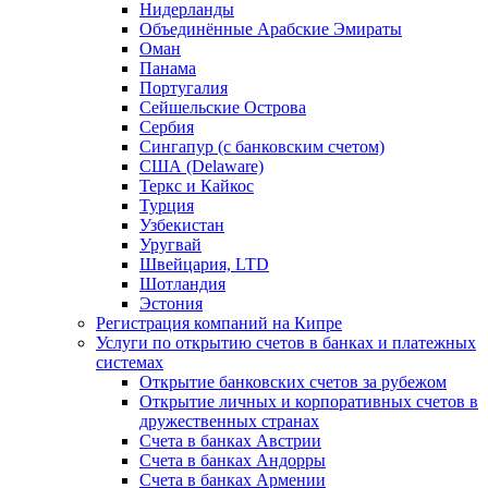
Нидерланды
Объединённые Арабские Эмираты
Оман
Панама
Португалия
Сейшельские Острова
Сербия
Сингапур (c банковским счетом)
США (Delaware)
Теркс и Кайкос
Турция
Узбекистан
Уругвай
Швейцария, LTD
Шотландия
Эстония
Регистрация компаний на Кипре
Услуги по открытию счетов в банках и платежных
системах
Открытие банковских счетов за рубежом
Открытие личных и корпоративных счетов в
дружественных странах
Счета в банках Австрии
Счета в банках Андорры
Счета в банках Армении