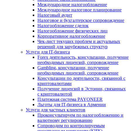
Международное налогообложение
Международное налоговое планирование
Налоговый аудит
Налоговое и бухгалтерское сопровождение
Налогообложение сделок
Налогообложение физических лиц
Корпоративное налогообложение
Чек-лист текущих проблем и актуальных
решений для зарубежных структур
Услуги для IT-бизнеса
Forex деятельность, консультации, получение
необходимых лицензий, сопровождение
Gambling, консультации, получение
необходимых лицензий, сопровождение
Консультации по деятельности, связанной с
криптовалютами
Получение лицензий в Эстонии, связанных
с криптовалютой
Платежная система PAYONEER
Льготы для IT-бизнеса в Армении
Услуги для частных клиентов
Проконсультируем по налогообложению и
валютному регулированию
Сопроводим по контролируемым
иностранным компаниям (КИК)