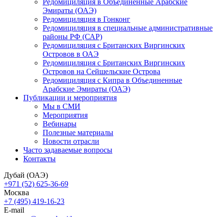
Редомициляция в Объединенные Арабские
Эмираты (ОАЭ)
Редомициляция в Гонконг
Редомициляция в специальные административные
районы РФ (САР)
Редомициляция с Британских Виргинских
Островов в ОАЭ
Редомициляция с Британских Виргинских
Островов на Сейшельские Острова
Редомициляция с Кипра в Объединенные
Арабские Эмираты (ОАЭ)
Публикации и мероприятия
Мы в СМИ
Мероприятия
Вебинары
Полезные материалы
Новости отрасли
Часто задаваемые вопросы
Контакты
Дубай (ОАЭ)
+971 (52) 625-36-69
Москва
+7 (495) 419-16-23
E-mail