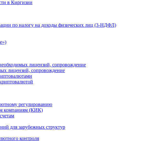
сти в Киргизии
ации по налогу на доходы физических лиц (3-НДФЛ)
e»)
е необходимых лицензий, сопровождение
имых лицензий, сопровождение
криптовалютами
 криптовалютой
лютному регулированию
м компаниям (КИК)
счетам
ений для зарубежных структур
алютного контроля