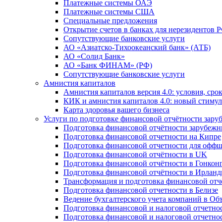
Платежные системы ОАЭ
Платежные системы США
Специальные предложения
Открытие счетов в банках для нерезидентов 
Сопутствующие банковские услуги
АО «Азиатско-Тихоокеанский банк» (АТБ)
АО «Солид Банк»
АО «Банк ФИНАМ» (РФ)
Сопутствующие банковские услуги
Амнистия капиталов
Амнистия капиталов версия 4.0: условия, сро
КИК и амнистия капиталов 4.0: новый стимул
Карта здоровья вашего бизнеса
Услуги по подготовке финансовой отчётности за
Подготовка финансовой отчётности зарубеж
Подготовка финансовой отчетности на Кипре
Подготовка финансовой отчетности для офф
Подготовка финансовой отчётности в UK
Подготовка финансовой отчётности в Гонкон
Подготовка финансовой отчётности в Ирлан
Трансформация и подготовка финансовой от
Подготовка финансовой отчетности в Белизе
Ведение бухгалтерского учета компаний в О
Подготовка финансовой и налоговой отчетно
Подготовка финансовой и налоговой отчетно