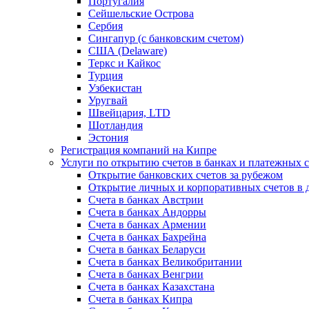
Португалия
Сейшельские Острова
Сербия
Сингапур (c банковским счетом)
США (Delaware)
Теркс и Кайкос
Турция
Узбекистан
Уругвай
Швейцария, LTD
Шотландия
Эстония
Регистрация компаний на Кипре
Услуги по открытию счетов в банках и платежных 
Открытие банковских счетов за рубежом
Открытие личных и корпоративных счетов в 
Счета в банках Австрии
Счета в банках Андорры
Счета в банках Армении
Счета в банках Бахрейна
Счета в банках Беларуси
Счета в банках Великобритании
Счета в банках Венгрии
Счета в банках Казахстана
Счета в банках Кипра