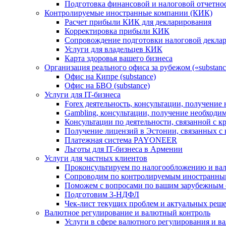
Подготовка финансовой и налоговой отчетно
Контролируемые иностранные компании (КИК)
Расчет прибыли КИК для декларирования
Корректировка прибыли КИК
Сопровождение подготовки налоговой деклар
Услуги для владельцев КИК
Карта здоровья вашего бизнеса
Организация реального офиса за рубежом («substanc
Офис на Кипре (substance)
Офис на БВО (substance)
Услуги для IT-бизнеса
Forex деятельность, консультации, получени
Gambling, консультации, получение необход
Консультации по деятельности, связанной с 
Получение лицензий в Эстонии, связанных с
Платежная система PAYONEER
Льготы для IT-бизнеса в Армении
Услуги для частных клиентов
Проконсультируем по налогообложению и ва
Сопроводим по контролируемым иностранны
Поможем с вопросами по вашим зарубежным 
Подготовим 3-НДФЛ
Чек-лист текущих проблем и актуальных реш
Валютное регулирование и валютный контроль
Услуги в сфере валютного регулирования и в