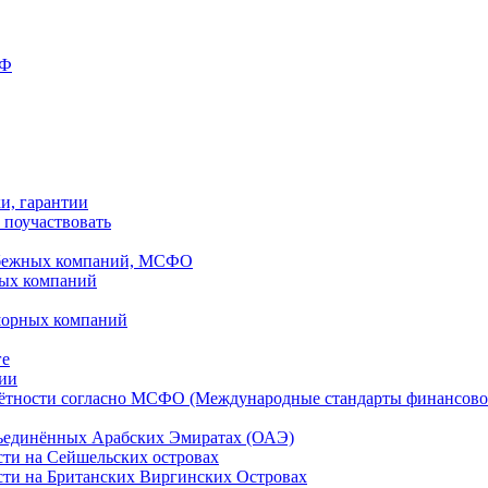
РФ
ки, гарантии
 поучаствовать
рубежных компаний, МСФО
ных компаний
шорных компаний
ге
дии
чётности согласно МСФО (Международные стандарты финансово
бъединённых Арабских Эмиратах (ОАЭ)
сти на Сейшельских островах
сти на Британских Виргинских Островах