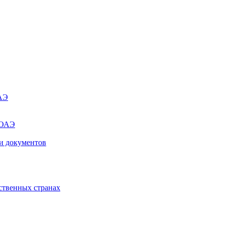
ОАЭ
 ОАЭ
и документов
ственных странах