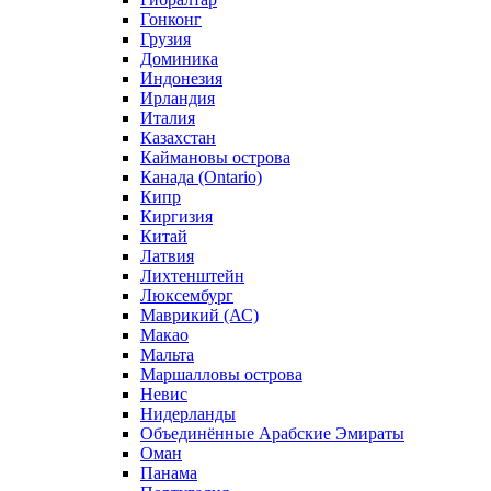
Гонконг
Грузия
Доминика
Индонезия
Ирландия
Италия
Казахстан
Каймановы острова
Канада (Ontario)
Кипр
Киргизия
Китай
Латвия
Лихтенштейн
Люксембург
Маврикий (АС)
Макао
Мальта
Маршалловы острова
Нeвис
Нидерланды
Объединённые Арабские Эмираты
Оман
Панама