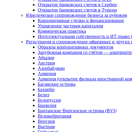
Открытие банковских счетов в Сербии
Открытие банковских счетов в Турции
Юридическое сопровождение бизнеса за рубежом
Корпоративные сделки и финансирование
Управление частным капиталом
Коммерческая практика
Интеллектуальная собственность и ИТ право (
Регистрация и сопровождение офшорных и других 
Образцы корпоративных документов
Зарубежная компания со счётом — альтернат
Абхазия
Австрия
Азербайджан
Армения
Армения (открытие филиала иностранной ко
Багамские острова
Бахрейн
Белиз
Белоруссия
Бразилия
Британские Виргинские острова (BVI)
Великобритания
Венгрия
Вьетнам
Гибралтар