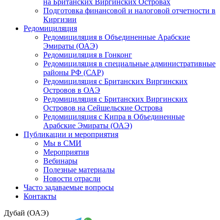
на Британских Виргинских Островах
Подготовка финансовой и налоговой отчетности в
Киргизии
Редомициляция
Редомициляция в Объединенные Арабские
Эмираты (ОАЭ)
Редомициляция в Гонконг
Редомициляция в специальные административные
районы РФ (САР)
Редомициляция с Британских Виргинских
Островов в ОАЭ
Редомициляция с Британских Виргинских
Островов на Сейшельские Острова
Редомициляция с Кипра в Объединенные
Арабские Эмираты (ОАЭ)
Публикации и мероприятия
Мы в СМИ
Мероприятия
Вебинары
Полезные материалы
Новости отрасли
Часто задаваемые вопросы
Контакты
Дубай (ОАЭ)