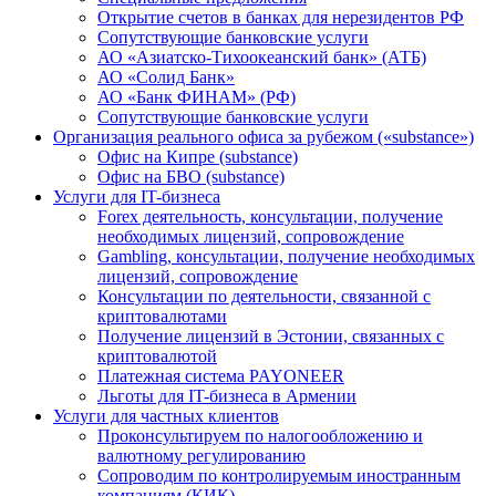
Открытие счетов в банках для нерезидентов РФ
Сопутствующие банковские услуги
АО «Азиатско-Тихоокеанский банк» (АТБ)
АО «Солид Банк»
АО «Банк ФИНАМ» (РФ)
Сопутствующие банковские услуги
Организация реального офиса за рубежом («substance»)
Офис на Кипре (substance)
Офис на БВО (substance)
Услуги для IT-бизнеса
Forex деятельность, консультации, получение
необходимых лицензий, сопровождение
Gambling, консультации, получение необходимых
лицензий, сопровождение
Консультации по деятельности, связанной с
криптовалютами
Получение лицензий в Эстонии, связанных с
криптовалютой
Платежная система PAYONEER
Льготы для IT-бизнеса в Армении
Услуги для частных клиентов
Проконсультируем по налогообложению и
валютному регулированию
Сопроводим по контролируемым иностранным
компаниям (КИК)