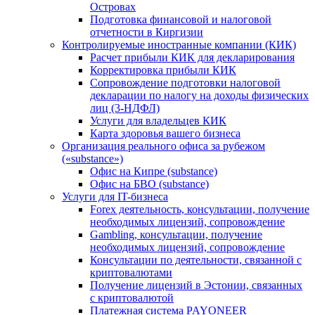
Островах
Подготовка финансовой и налоговой
отчетности в Киргизии
Контролируемые иностранные компании (КИК)
Расчет прибыли КИК для декларирования
Корректировка прибыли КИК
Сопровождение подготовки налоговой
декларации по налогу на доходы физических
лиц (3-НДФЛ)
Услуги для владельцев КИК
Карта здоровья вашего бизнеса
Организация реального офиса за рубежом
(«substance»)
Офис на Кипре (substance)
Офис на БВО (substance)
Услуги для IT-бизнеса
Forex деятельность, консультации, получение
необходимых лицензий, сопровождение
Gambling, консультации, получение
необходимых лицензий, сопровождение
Консультации по деятельности, связанной с
криптовалютами
Получение лицензий в Эстонии, связанных
с криптовалютой
Платежная система PAYONEER