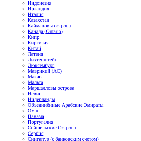
Индонезия
Ирландия
Италия
Казахстан
Каймановы острова
Канада (Ontario)
Кипр
Киргизия
Китай
Латвия
Лихтенштейн
Люксембург
Маврикий (АС)
Макао
Мальта
Маршалловы острова
Нeвис
Нидерланды
Объединённые Арабские Эмираты
Оман
Панама
Португалия
Сейшельские Острова
Сербия
Сингапур (c банковским счетом)