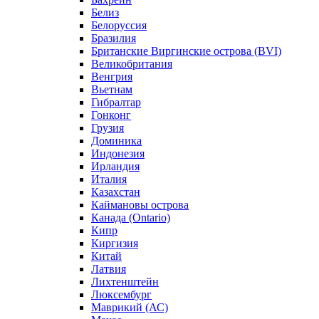
Белиз
Белоруссия
Бразилия
Британские Виргинские острова (BVI)
Великобритания
Венгрия
Вьетнам
Гибралтар
Гонконг
Грузия
Доминика
Индонезия
Ирландия
Италия
Казахстан
Каймановы острова
Канада (Ontario)
Кипр
Киргизия
Китай
Латвия
Лихтенштейн
Люксембург
Маврикий (АС)