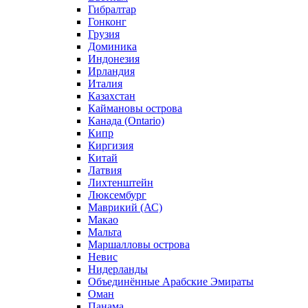
Гибралтар
Гонконг
Грузия
Доминика
Индонезия
Ирландия
Италия
Казахстан
Каймановы острова
Канада (Ontario)
Кипр
Киргизия
Китай
Латвия
Лихтенштейн
Люксембург
Маврикий (АС)
Макао
Мальта
Маршалловы острова
Нeвис
Нидерланды
Объединённые Арабские Эмираты
Оман
Панама