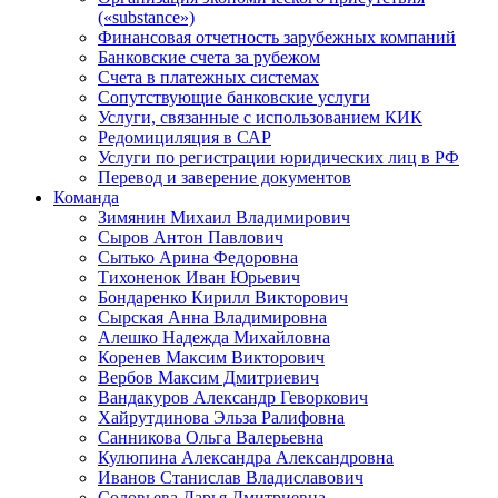
(«substance»)
Финансовая отчетность зарубежных компаний
Банковские счета за рубежом
Счета в платежных системах
Сопутствующие банковские услуги
Услуги, связанные с использованием КИК
Редомициляция в САР
Услуги по регистрации юридических лиц в РФ
Перевод и заверение документов
Команда
Зимянин Михаил Владимирович
Сыров Антон Павлович
Сытько Арина Федоровна
Тихоненок Иван Юрьевич
Бондаренко Кирилл Викторович
Сырская Анна Владимировна
Алешко Надежда Михайловна
Коренев Максим Викторович
Вербов Максим Дмитриевич
Вандакуров Александр Геворкович
Хайрутдинова Эльза Ралифовна
Санникова Ольга Валерьевна
Кулюпина Александра Александровна
Иванов Станислав Владиславович
Соловьева Дарья Дмитриевна