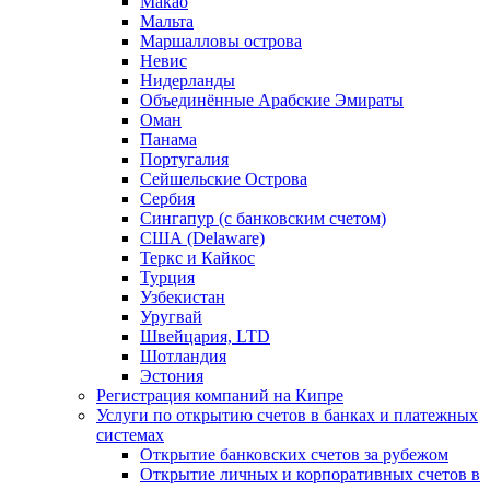
Макао
Мальта
Маршалловы острова
Нeвис
Нидерланды
Объединённые Арабские Эмираты
Оман
Панама
Португалия
Сейшельские Острова
Сербия
Сингапур (c банковским счетом)
США (Delaware)
Теркс и Кайкос
Турция
Узбекистан
Уругвай
Швейцария, LTD
Шотландия
Эстония
Регистрация компаний на Кипре
Услуги по открытию счетов в банках и платежных
системах
Открытие банковских счетов за рубежом
Открытие личных и корпоративных счетов в