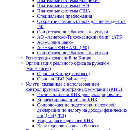
Платежные системы Маврикия
Платежные системы ОАЭ
Платежные системы США
Специальные предложения
Открытие счетов в банках для нерезидентов
РФ
Сопутствующие банковские услуги
АО «Азиатско-Тихоокеанский банк» (АТБ)
АО «Солид Банк»
АО «Банк ФИНАМ» (РФ)
Сопутствующие банковские услуги
Регистрация компаний на Кипре
Организация реального офиса за рубежом
(«substance»)
Офис на Кипре (substance)
Офис на БВО (substance)
Услуги, связанные с использованием
контролируемых иностранных компаний (КИК)
Расчет прибыли КИК для декларирования
Корректировка прибыли КИК
Сопровождение подготовки налоговой
декларации по налогу на доходы физических
лиц (3-НДФЛ)
Услуги для владельцев КИК
Карта здоровья вашего бизнеса