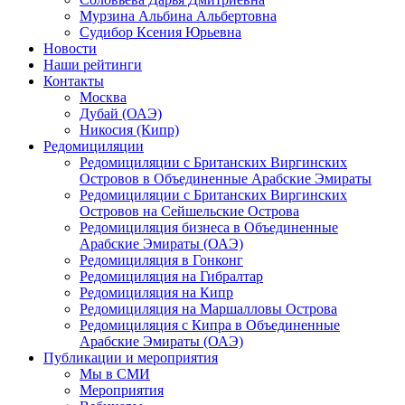
Мурзина Альбина Альбертовна
Судибор Ксения Юрьевна
Новости
Наши рейтинги
Контакты
Москва
Дубай (ОАЭ)
Никосия (Кипр)
Редомициляции
Редомициляции с Британских Виргинских
Островов в Объединенные Арабские Эмираты
Редомициляции с Британских Виргинских
Островов на Сейшельские Острова
Редомициляция бизнеса в Объединенные
Арабские Эмираты (ОАЭ)
Редомициляция в Гонконг
Редомициляция на Гибралтар
Редомициляция на Кипр
Редомициляция на Маршалловы Острова
Редомициляция с Кипра в Объединенные
Арабские Эмираты (ОАЭ)
Публикации и мероприятия
Мы в СМИ
Мероприятия