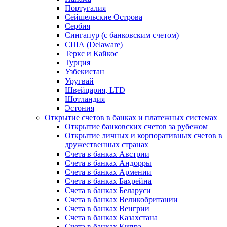
Португалия
Сейшельские Острова
Сербия
Сингапур (c банковским счетом)
США (Delaware)
Теркс и Кайкос
Турция
Узбекистан
Уругвай
Швейцария, LTD
Шотландия
Эстония
Открытие счетов в банках и платежных системах
Открытие банковских счетов за рубежом
Открытие личных и корпоративных счетов в
дружественных странах
Счета в банках Австрии
Счета в банках Андорры
Счета в банках Армении
Счета в банках Бахрейна
Счета в банках Беларуси
Счета в банках Великобритании
Счета в банках Венгрии
Счета в банках Казахстана
Счета в банках Кипра