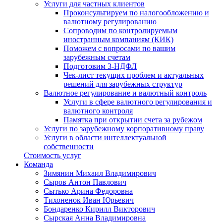
Услуги для частных клиентов
Проконсультируем по налогообложению и
валютному регулированию
Сопроводим по контролируемым
иностранным компаниям (КИК)
Поможем с вопросами по вашим
зарубежным счетам
Подготовим 3-НДФЛ
Чек-лист текущих проблем и актуальных
решений для зарубежных структур
Валютное регулирование и валютный контроль
Услуги в сфере валютного регулирования и
валютного контроля
Памятка при открытии счета за рубежом
Услуги по зарубежному корпоративному праву
Услуги в области интеллектуальной
собственности
Стоимость услуг
Команда
Зимянин Михаил Владимирович
Сыров Антон Павлович
Сытько Арина Федоровна
Тихоненок Иван Юрьевич
Бондаренко Кирилл Викторович
Сырская Анна Владимировна