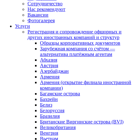
Сотрудничество
Нас рекомендуют
Вакансии
Фотогалерея
Услуги
Регистрация и сопровождение офшорных и
других иностранных компаний и структур
Образцы корпоративных документов
Зарубежная компания со счётом —
альтернатива платёжным агентам
Абхазия
Австрия
Азербайджан
Армения
Армения (открытие филиала иностранной
компании)
Багамские острова
Бахрейн
Белиз
Белоруссия
Бразилия
Британские Виргинские острова (BVI)
Великобритания
Венгрия
Вьетнам