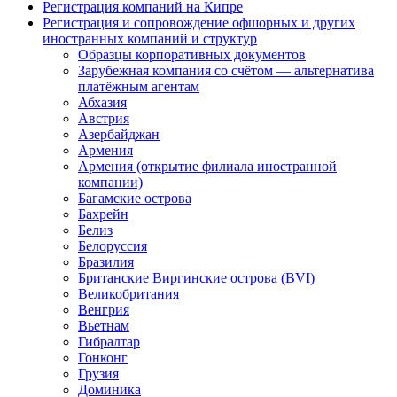
Регистрация компаний на Кипре
Регистрация и сопровождение офшорных и других
иностранных компаний и структур
Образцы корпоративных документов
Зарубежная компания со счётом — альтернатива
платёжным агентам
Абхазия
Австрия
Азербайджан
Армения
Армения (открытие филиала иностранной
компании)
Багамские острова
Бахрейн
Белиз
Белоруссия
Бразилия
Британские Виргинские острова (BVI)
Великобритания
Венгрия
Вьетнам
Гибралтар
Гонконг
Грузия
Доминика