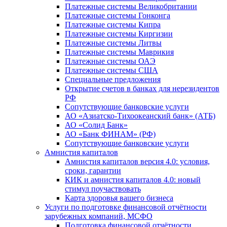
Платежные системы Великобритании
Платежные системы Гонконга
Платежные системы Кипра
Платежные системы Киргизии
Платежные системы Литвы
Платежные системы Маврикия
Платежные системы ОАЭ
Платежные системы США
Специальные предложения
Открытие счетов в банках для нерезидентов
РФ
Сопутствующие банковские услуги
АО «Азиатско-Тихоокеанский банк» (АТБ)
АО «Солид Банк»
АО «Банк ФИНАМ» (РФ)
Сопутствующие банковские услуги
Амнистия капиталов
Амнистия капиталов версия 4.0: условия,
сроки, гарантии
КИК и амнистия капиталов 4.0: новый
стимул поучаствовать
Карта здоровья вашего бизнеса
Услуги по подготовке финансовой отчётности
зарубежных компаний, МСФО
Подготовка финансовой отчётности