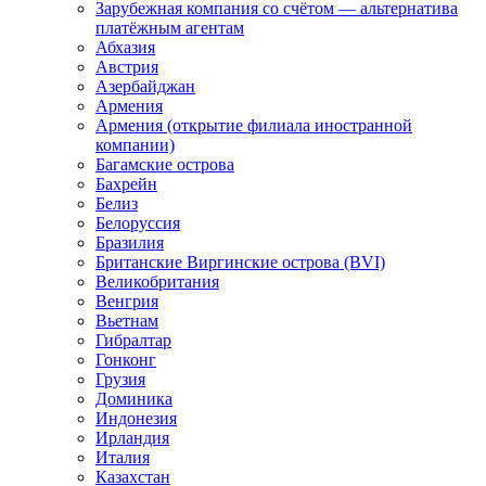
Зарубежная компания со счётом — альтернатива
платёжным агентам
Абхазия
Австрия
Азербайджан
Армения
Армения (открытие филиала иностранной
компании)
Багамские острова
Бахрейн
Белиз
Белоруссия
Бразилия
Британские Виргинские острова (BVI)
Великобритания
Венгрия
Вьетнам
Гибралтар
Гонконг
Грузия
Доминика
Индонезия
Ирландия
Италия
Казахстан