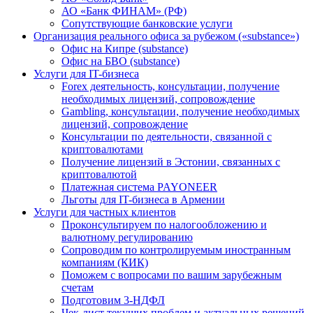
АО «Банк ФИНАМ» (РФ)
Сопутствующие банковские услуги
Организация реального офиса за рубежом («substance»)
Офис на Кипре (substance)
Офис на БВО (substance)
Услуги для IT-бизнеса
Forex деятельность, консультации, получение
необходимых лицензий, сопровождение
Gambling, консультации, получение необходимых
лицензий, сопровождение
Консультации по деятельности, связанной с
криптовалютами
Получение лицензий в Эстонии, связанных с
криптовалютой
Платежная система PAYONEER
Льготы для IT-бизнеса в Армении
Услуги для частных клиентов
Проконсультируем по налогообложению и
валютному регулированию
Сопроводим по контролируемым иностранным
компаниям (КИК)
Поможем с вопросами по вашим зарубежным
счетам
Подготовим 3-НДФЛ
Чек-лист текущих проблем и актуальных решений