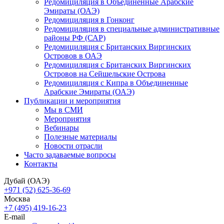
Редомициляция в Объединенные Арабские
Эмираты (ОАЭ)
Редомициляция в Гонконг
Редомициляция в специальные административные
районы РФ (САР)
Редомициляция с Британских Виргинских
Островов в ОАЭ
Редомициляция с Британских Виргинских
Островов на Сейшельские Острова
Редомициляция с Кипра в Объединенные
Арабские Эмираты (ОАЭ)
Публикации и мероприятия
Мы в СМИ
Мероприятия
Вебинары
Полезные материалы
Новости отрасли
Часто задаваемые вопросы
Контакты
Дубай (ОАЭ)
+971 (52) 625-36-69
Москва
+7 (495) 419-16-23
E-mail