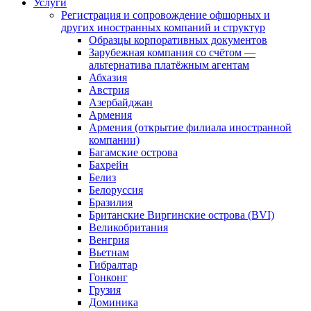
Услуги
Регистрация и сопровождение офшорных и
других иностранных компаний и структур
Образцы корпоративных документов
Зарубежная компания со счётом —
альтернатива платёжным агентам
Абхазия
Австрия
Азербайджан
Армения
Армения (открытие филиала иностранной
компании)
Багамские острова
Бахрейн
Белиз
Белоруссия
Бразилия
Британские Виргинские острова (BVI)
Великобритания
Венгрия
Вьетнам
Гибралтар
Гонконг
Грузия
Доминика