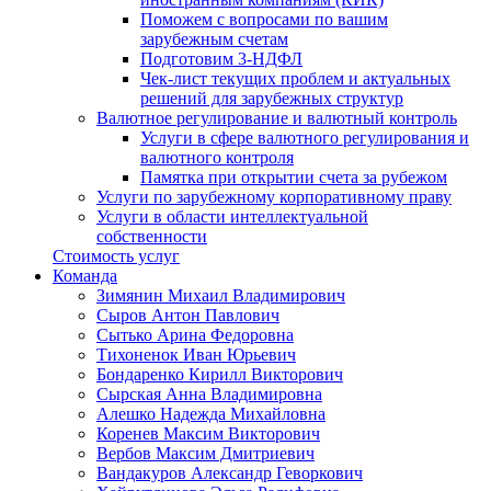
Поможем с вопросами по вашим
зарубежным счетам
Подготовим 3-НДФЛ
Чек-лист текущих проблем и актуальных
решений для зарубежных структур
Валютное регулирование и валютный контроль
Услуги в сфере валютного регулирования и
валютного контроля
Памятка при открытии счета за рубежом
Услуги по зарубежному корпоративному праву
Услуги в области интеллектуальной
собственности
Стоимость услуг
Команда
Зимянин Михаил Владимирович
Сыров Антон Павлович
Сытько Арина Федоровна
Тихоненок Иван Юрьевич
Бондаренко Кирилл Викторович
Сырская Анна Владимировна
Алешко Надежда Михайловна
Коренев Максим Викторович
Вербов Максим Дмитриевич
Вандакуров Александр Геворкович