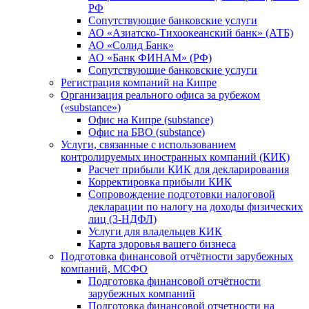
РФ
Сопутствующие банковские услуги
АО «Азиатско-Тихоокеанский банк» (АТБ)
АО «Солид Банк»
АО «Банк ФИНАМ» (РФ)
Сопутствующие банковские услуги
Регистрация компаний на Кипре
Организация реального офиса за рубежом
(«substance»)
Офис на Кипре (substance)
Офис на БВО (substance)
Услуги, связанные с использованием
контролируемых иностранных компаний (КИК)
Расчет прибыли КИК для декларирования
Корректировка прибыли КИК
Сопровождение подготовки налоговой
декларации по налогу на доходы физических
лиц (3-НДФЛ)
Услуги для владельцев КИК
Карта здоровья вашего бизнеса
Подготовка финансовой отчётности зарубежных
компаний, МСФО
Подготовка финансовой отчётности
зарубежных компаний
Подготовка финансовой отчетности на