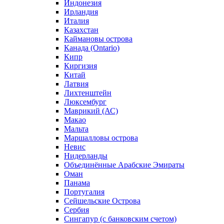
Индонезия
Ирландия
Италия
Казахстан
Каймановы острова
Канада (Ontario)
Кипр
Киргизия
Китай
Латвия
Лихтенштейн
Люксембург
Маврикий (АС)
Макао
Мальта
Маршалловы острова
Нeвис
Нидерланды
Объединённые Арабские Эмираты
Оман
Панама
Португалия
Сейшельские Острова
Сербия
Сингапур (c банковским счетом)