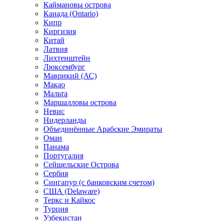
Каймановы острова
Канада (Ontario)
Кипр
Киргизия
Китай
Латвия
Лихтенштейн
Люксембург
Маврикий (АС)
Макао
Мальта
Маршалловы острова
Нeвис
Нидерланды
Объединённые Арабские Эмираты
Оман
Панама
Португалия
Сейшельские Острова
Сербия
Сингапур (c банковским счетом)
США (Delaware)
Теркс и Кайкос
Турция
Узбекистан