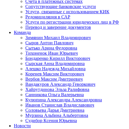
Счета в платежных системах
Сопутствующие банковские услуги
Услуги, связанные с использованием КИК
Редомициляция в САР
Услуги по регистрации юридических лиц в РФ
Перевод и заверение документов
Команда
Зимянин Михаил Владимирович
Сыров Антон Павлович
Сытько Арина Федоровна
Тихоненок Иван Юрьевич
Бондаренко Кирилл Викторович
Сырская Анна Владимировна
Алешко Надежда Михайловна
Коренев Максим Викторович
Вербов Максим Дмитриевич
Вандакуров Александр Геворкович
Хайрутдинова Эльза Ралифовна
Санникова Ольга Валерьевна
Кулюпина Александра Александровна
Иванов Станислав Владиславович
Соловьева Дарья Дмитриевна
Мурзина Альбина Альбертовна
Судибор Ксения Юрьевна
Новости