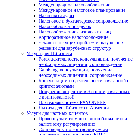
Международное налогообложение
Международное налоговое планирование
Налоговый аудит
Налоговое и бухгалтерское сопровождение
Налогообложение сделок
Налогообложение физических лиц
Корпоративное налогообложение
Чек-лист текущих проблем и актуальных
решений для зарубежных структур
Услуги для IT-бизнеса
Forex деятельность, консультации, получение
необходимых лицензий, сопровождение
Gambling, консультации, получение
необходимых лицензий, сопровождение
Консультации по деятельности, связанной с
криптовалютами
Получение лицензий в Эстонии, связанных
с криптовалютой
Платежная система PAYONEER
Льготы для IT-бизнеса в Армении
Услуги для частных клиентов
Проконсультируем по налогообложению и
валютному регулированию
Сопроводим по контролируемым
иностранным компаниям (КИК)