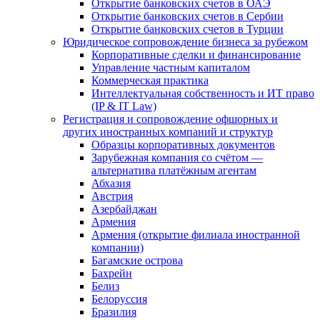
Открытие банковских счетов в ОАЭ
Открытие банковских счетов в Сербии
Открытие банковских счетов в Турции
Юридическое сопровождение бизнеса за рубежом
Корпоративные сделки и финансирование
Управление частным капиталом
Коммерческая практика
Интеллектуальная собственность и ИТ право
(IP & IT Law)
Регистрация и сопровождение офшорных и
других иностранных компаний и структур
Образцы корпоративных документов
Зарубежная компания со счётом —
альтернатива платёжным агентам
Абхазия
Австрия
Азербайджан
Армения
Армения (открытие филиала иностранной
компании)
Багамские острова
Бахрейн
Белиз
Белоруссия
Бразилия