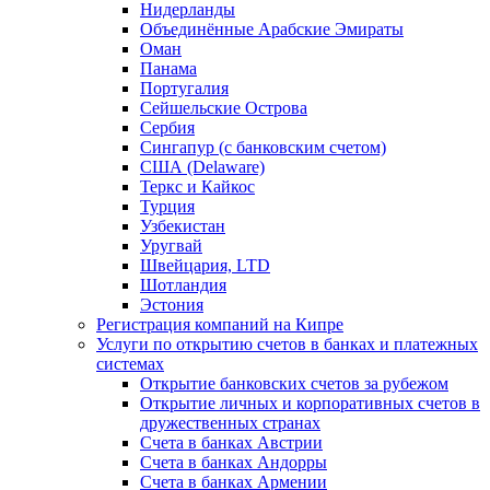
Нидерланды
Объединённые Арабские Эмираты
Оман
Панама
Португалия
Сейшельские Острова
Сербия
Сингапур (c банковским счетом)
США (Delaware)
Теркс и Кайкос
Турция
Узбекистан
Уругвай
Швейцария, LTD
Шотландия
Эстония
Регистрация компаний на Кипре
Услуги по открытию счетов в банках и платежных
системах
Открытие банковских счетов за рубежом
Открытие личных и корпоративных счетов в
дружественных странах
Счета в банках Австрии
Счета в банках Андорры
Счета в банках Армении