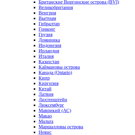
Британские Виргинские острова (BVI)
Великобритания
Венгрия
Вьетнам
Гибралтар
Гонконг
Грузия
Доминика
Индонезия
Ирландия
Италия
Казахстан
Каймановы острова
Канада (Ontario)
Кипр
Киргизия
Китай
Латвия
Лихтенштейн
Люксембург
Маврикий (АС)
Макао
Мальта
Маршалловы острова
Нeвис