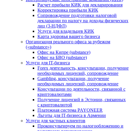
Расчет прибыли КИК для декларирования
Корректировка прибыли КИК
Сопровождение подготовки налоговой
декларации по налогу на доходы физических
лиц (3-НДФЛ)
Услуги для владельцев КИК
Карта здоровья вашего бизнеса
Организация реального офиса за рубежом
(«substance»)
Офис на Кипре (substance)
Офис на БВО (substance)
Услуги для IT-бизнеса
Forex деятельность, консультации, получение
необходимых лицензий, сопровождение
Gambling, консультации, получение
необходимых лицензий, сопровождение
Консультации по деятельности, связанной с
криптовалютами
Получение лицензий в Эстонии, связанных
с криптовалютой
Платежная система PAYONEER
Льготы для IT-бизнеса в Армении
Услуги для частных клиентов
Проконсультируем по налогообложению и