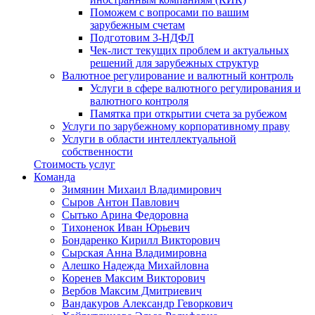
Поможем с вопросами по вашим
зарубежным счетам
Подготовим 3-НДФЛ
Чек-лист текущих проблем и актуальных
решений для зарубежных структур
Валютное регулирование и валютный контроль
Услуги в сфере валютного регулирования и
валютного контроля
Памятка при открытии счета за рубежом
Услуги по зарубежному корпоративному праву
Услуги в области интеллектуальной
собственности
Стоимость услуг
Команда
Зимянин Михаил Владимирович
Сыров Антон Павлович
Сытько Арина Федоровна
Тихоненок Иван Юрьевич
Бондаренко Кирилл Викторович
Сырская Анна Владимировна
Алешко Надежда Михайловна
Коренев Максим Викторович
Вербов Максим Дмитриевич
Вандакуров Александр Геворкович