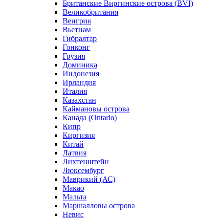
Британские Виргинские острова (BVI)
Великобритания
Венгрия
Вьетнам
Гибралтар
Гонконг
Грузия
Доминика
Индонезия
Ирландия
Италия
Казахстан
Каймановы острова
Канада (Ontario)
Кипр
Киргизия
Китай
Латвия
Лихтенштейн
Люксембург
Маврикий (АС)
Макао
Мальта
Маршалловы острова
Нeвис