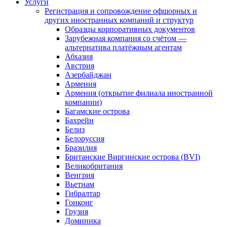
Услуги
Регистрация и сопровождение офшорных и
других иностранных компаний и структур
Образцы корпоративных документов
Зарубежная компания со счётом —
альтернатива платёжным агентам
Абхазия
Австрия
Азербайджан
Армения
Армения (открытие филиала иностранной
компании)
Багамские острова
Бахрейн
Белиз
Белоруссия
Бразилия
Британские Виргинские острова (BVI)
Великобритания
Венгрия
Вьетнам
Гибралтар
Гонконг
Грузия
Доминика