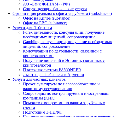
АО «Банк ФИНАМ» (РФ)
Сопутствующие банковские услуги
Организация реального офиса за рубежом («substance»)
Офис на Кипре (substance)
Офис на БВО (substance)
Услуги для IT-бизнеса
Forex деятельность, консультации, получение
необходимых лицензий, сопровождение
Gambling, консультации, получение необходимых
лицензий, сопровождение
Консультации по деятельности, связанной с
криптовалютами
Получение лицензий в Эстонии, связанных с
криптовалютой
Платежная система PAYONEER
Льготы для IT-бизнеса в Армении
Услуги для частных клиентов
Проконсультируем по налогообложению и
валютному регулированию
Сопроводим по контролируемым иностранным
компаниям (КИК)
Поможем с вопросами по вашим зарубежным
счетам
Подготовим 3-НДФЛ
Чек-лист текущих проблем и актуальных решений