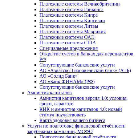
Платежные системы Великобритании
Платежные системы Гонконга
Платежные системы Кипра
Платежные системы Киргизии
Платежные системы Литвы
Платежные системы Маврикия
Платежные системы ОАЭ
Платежные системы США
Специальные предложения
Открытие счетов в банках для нерезидентов
РФ
Сопутствующие банковские услуги
АО «Азиатско-Тихоокеанский банк» (АТБ)
АО «Солид Банк»
АО «Банк ФИНАМ» (РФ)
Сопутствующие банковские услуги
Амнистия капиталов
Амнистия капиталов версия 4.0: условия,
сроки, гарантии
КИК и амнистия капиталов 4.0: новый
стимул поучаствовать
Карта здоровья вашего бизнеса
Услуги по подготовке финансовой отчётности
зарубежных компаний, МСФО
Подготовка финансовой отчётности