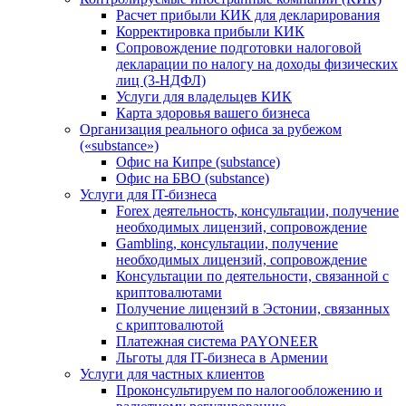
Расчет прибыли КИК для декларирования
Корректировка прибыли КИК
Сопровождение подготовки налоговой
декларации по налогу на доходы физических
лиц (3-НДФЛ)
Услуги для владельцев КИК
Карта здоровья вашего бизнеса
Организация реального офиса за рубежом
(«substance»)
Офис на Кипре (substance)
Офис на БВО (substance)
Услуги для IT-бизнеса
Forex деятельность, консультации, получение
необходимых лицензий, сопровождение
Gambling, консультации, получение
необходимых лицензий, сопровождение
Консультации по деятельности, связанной с
криптовалютами
Получение лицензий в Эстонии, связанных
с криптовалютой
Платежная система PAYONEER
Льготы для IT-бизнеса в Армении
Услуги для частных клиентов
Проконсультируем по налогообложению и