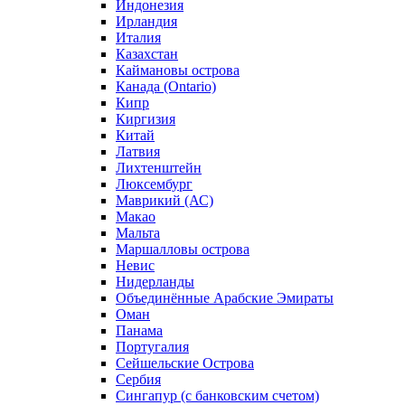
Индонезия
Ирландия
Италия
Казахстан
Каймановы острова
Канада (Ontario)
Кипр
Киргизия
Китай
Латвия
Лихтенштейн
Люксембург
Маврикий (АС)
Макао
Мальта
Маршалловы острова
Нeвис
Нидерланды
Объединённые Арабские Эмираты
Оман
Панама
Португалия
Сейшельские Острова
Сербия
Сингапур (c банковским счетом)