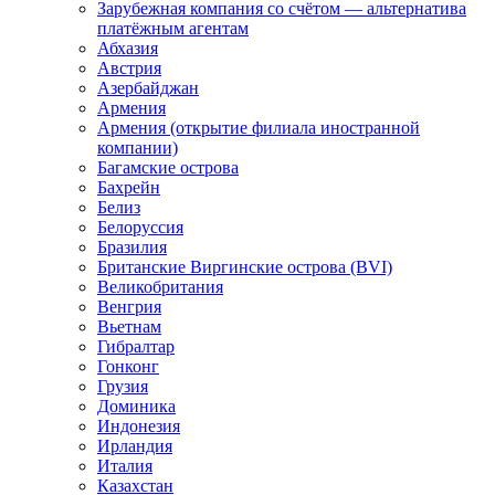
Зарубежная компания со счётом — альтернатива
платёжным агентам
Абхазия
Австрия
Азербайджан
Армения
Армения (открытие филиала иностранной
компании)
Багамские острова
Бахрейн
Белиз
Белоруссия
Бразилия
Британские Виргинские острова (BVI)
Великобритания
Венгрия
Вьетнам
Гибралтар
Гонконг
Грузия
Доминика
Индонезия
Ирландия
Италия
Казахстан