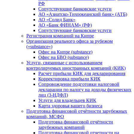
РФ
Сопутствующие банковские услуги
АО «Азиатско-Тихоокеанский банк» (АТБ)
АО «Солид Банк»
АО «Банк ФИНАМ» (РФ)
Сопутствующие банковские услуги
Регистрация компаний на Кипре
Организация реального офиса за рубежом
(«substance»)
Офис на Кипре (substance)
Офис на БВО (substance)
Услуги, связанные с использованием
контролируемых иностранных компаний (КИК)
Расчет прибыли КИК для декларирования
Корректировка прибыли КИК
Сопровождение подготовки налоговой
декларации по налогу на доходы физических
лиц (3-НДФЛ)
Услуги для владельцев КИК
Карта здоровья вашего бизнеса
Подготовка финансовой отчётности зарубежных
компаний, МСФО
Подготовка финансовой отчётности
зарубежных компаний
Подготовка финансовой отчетности на