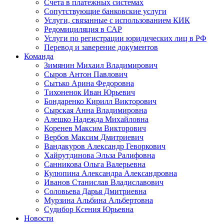
Счета в платежных системах
Сопутствующие банковские услуги
Услуги, связанные с использованием КИК
Редомициляция в САР
Услуги по регистрации юридических лиц в РФ
Перевод и заверение документов
Команда
Зимянин Михаил Владимирович
Сыров Антон Павлович
Сытько Арина Федоровна
Тихоненок Иван Юрьевич
Бондаренко Кирилл Викторович
Сырская Анна Владимировна
Алешко Надежда Михайловна
Коренев Максим Викторович
Вербов Максим Дмитриевич
Вандакуров Александр Геворкович
Хайрутдинова Эльза Ралифовна
Санникова Ольга Валерьевна
Кулюпина Александра Александровна
Иванов Станислав Владиславович
Соловьева Дарья Дмитриевна
Мурзина Альбина Альбертовна
Судибор Ксения Юрьевна
Новости