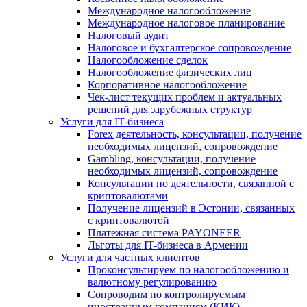
Международное налогообложение
Международное налоговое планирование
Налоговый аудит
Налоговое и бухгалтерское сопровождение
Налогообложение сделок
Налогообложение физических лиц
Корпоративное налогообложение
Чек-лист текущих проблем и актуальных
решений для зарубежных структур
Услуги для IT-бизнеса
Forex деятельность, консультации, получение
необходимых лицензий, сопровождение
Gambling, консультации, получение
необходимых лицензий, сопровождение
Консультации по деятельности, связанной с
криптовалютами
Получение лицензий в Эстонии, связанных
с криптовалютой
Платежная система PAYONEER
Льготы для IT-бизнеса в Армении
Услуги для частных клиентов
Проконсультируем по налогообложению и
валютному регулированию
Сопроводим по контролируемым
иностранным компаниям (КИК)