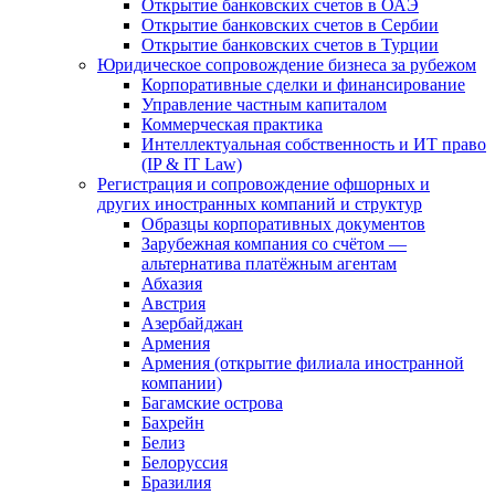
Открытие банковских счетов в ОАЭ
Открытие банковских счетов в Сербии
Открытие банковских счетов в Турции
Юридическое сопровождение бизнеса за рубежом
Корпоративные сделки и финансирование
Управление частным капиталом
Коммерческая практика
Интеллектуальная собственность и ИТ право
(IP & IT Law)
Регистрация и сопровождение офшорных и
других иностранных компаний и структур
Образцы корпоративных документов
Зарубежная компания со счётом —
альтернатива платёжным агентам
Абхазия
Австрия
Азербайджан
Армения
Армения (открытие филиала иностранной
компании)
Багамские острова
Бахрейн
Белиз
Белоруссия
Бразилия