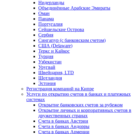
Нидерланды
Объединённые Арабские Эмираты
Оман
Панама
Португалия
Сейшельские Острова
Сербия
Сингапур (c банковским счетом)
США (Delaware)
Теркс и Кайкос
Турция
Узбекистан
Уругвай
Швейцария, LTD
Шотландия
Эстония
Регистрация компаний на Кипре
Услуги по открытию счетов в банках и платежных
системах
Открытие банковских счетов за рубежом
Открытие личных и корпоративных счетов в
дружественных странах
Счета в банках Австрии
Счета в банках Андорры
Счета в банках Армении