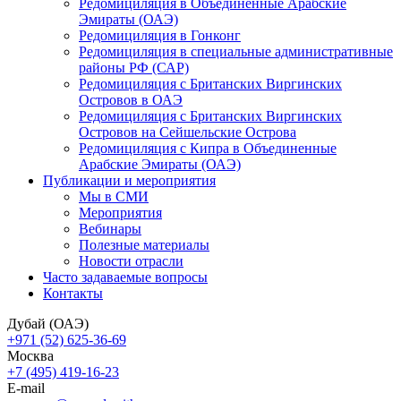
Редомициляция в Объединенные Арабские
Эмираты (ОАЭ)
Редомициляция в Гонконг
Редомициляция в специальные административные
районы РФ (САР)
Редомициляция с Британских Виргинских
Островов в ОАЭ
Редомициляция с Британских Виргинских
Островов на Сейшельские Острова
Редомициляция с Кипра в Объединенные
Арабские Эмираты (ОАЭ)
Публикации и мероприятия
Мы в СМИ
Мероприятия
Вебинары
Полезные материалы
Новости отрасли
Часто задаваемые вопросы
Контакты
Дубай (ОАЭ)
+971 (52) 625-36-69
Москва
+7 (495) 419-16-23
E-mail