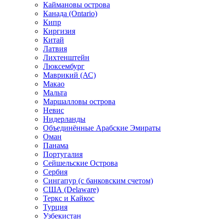
Каймановы острова
Канада (Ontario)
Кипр
Киргизия
Китай
Латвия
Лихтенштейн
Люксембург
Маврикий (АС)
Макао
Мальта
Маршалловы острова
Нeвис
Нидерланды
Объединённые Арабские Эмираты
Оман
Панама
Португалия
Сейшельские Острова
Сербия
Сингапур (c банковским счетом)
США (Delaware)
Теркс и Кайкос
Турция
Узбекистан