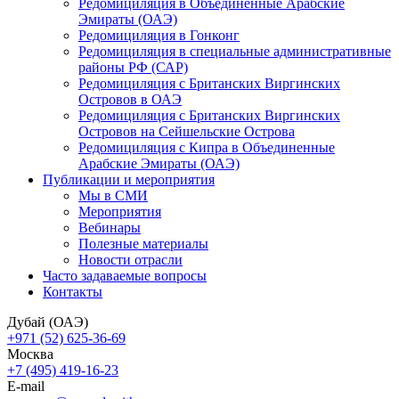
Редомициляция в Объединенные Арабские
Эмираты (ОАЭ)
Редомициляция в Гонконг
Редомициляция в специальные административные
районы РФ (САР)
Редомициляция с Британских Виргинских
Островов в ОАЭ
Редомициляция с Британских Виргинских
Островов на Сейшельские Острова
Редомициляция с Кипра в Объединенные
Арабские Эмираты (ОАЭ)
Публикации и мероприятия
Мы в СМИ
Мероприятия
Вебинары
Полезные материалы
Новости отрасли
Часто задаваемые вопросы
Контакты
Дубай (ОАЭ)
+971 (52) 625-36-69
Москва
+7 (495) 419-16-23
E-mail