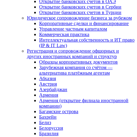
Открытие банковских счетов в ОАЭ
Открытие банковских счетов в Сербии
Открытие банковских счетов в Турции
Юридическое сопровождение бизнеса за рубежом
Корпоративные сделки и финансирование
Управление частным капиталом
Коммерческая практика
Интеллектуальная собственность и ИТ право
(IP & IT Law)
Регистрация и сопровождение офшорных и
других иностранных компаний и структур
Образцы корпоративных документов
Зарубежная компания со счётом —
альтернатива платёжным агентам
Абхазия
Австрия
Азербайджан
Армения
Армения (открытие филиала иностранной
компании)
Багамские острова
Бахрейн
Белиз
Белоруссия
Бразилия