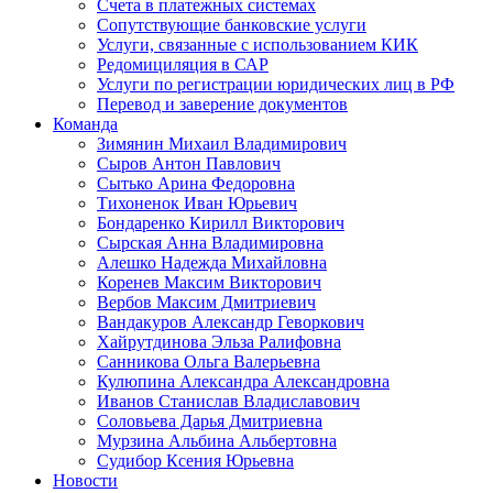
Счета в платежных системах
Сопутствующие банковские услуги
Услуги, связанные с использованием КИК
Редомициляция в САР
Услуги по регистрации юридических лиц в РФ
Перевод и заверение документов
Команда
Зимянин Михаил Владимирович
Сыров Антон Павлович
Сытько Арина Федоровна
Тихоненок Иван Юрьевич
Бондаренко Кирилл Викторович
Сырская Анна Владимировна
Алешко Надежда Михайловна
Коренев Максим Викторович
Вербов Максим Дмитриевич
Вандакуров Александр Геворкович
Хайрутдинова Эльза Ралифовна
Санникова Ольга Валерьевна
Кулюпина Александра Александровна
Иванов Станислав Владиславович
Соловьева Дарья Дмитриевна
Мурзина Альбина Альбертовна
Судибор Ксения Юрьевна
Новости