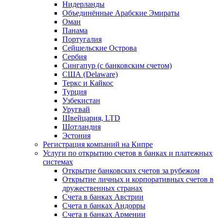
Нидерланды
Объединённые Арабские Эмираты
Оман
Панама
Португалия
Сейшельские Острова
Сербия
Сингапур (c банковским счетом)
США (Delaware)
Теркс и Кайкос
Турция
Узбекистан
Уругвай
Швейцария, LTD
Шотландия
Эстония
Регистрация компаний на Кипре
Услуги по открытию счетов в банках и платежных
системах
Открытие банковских счетов за рубежом
Открытие личных и корпоративных счетов в
дружественных странах
Счета в банках Австрии
Счета в банках Андорры
Счета в банках Армении