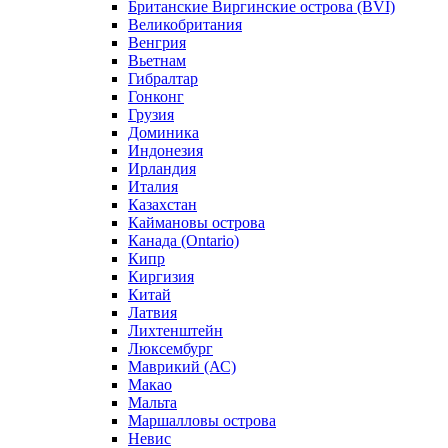
Британские Виргинские острова (BVI)
Великобритания
Венгрия
Вьетнам
Гибралтар
Гонконг
Грузия
Доминика
Индонезия
Ирландия
Италия
Казахстан
Каймановы острова
Канада (Ontario)
Кипр
Киргизия
Китай
Латвия
Лихтенштейн
Люксембург
Маврикий (АС)
Макао
Мальта
Маршалловы острова
Нeвис