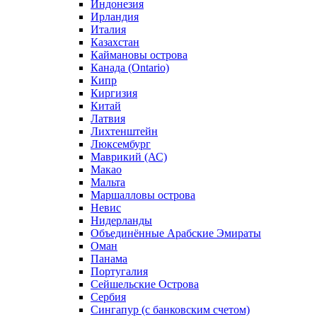
Индонезия
Ирландия
Италия
Казахстан
Каймановы острова
Канада (Ontario)
Кипр
Киргизия
Китай
Латвия
Лихтенштейн
Люксембург
Маврикий (АС)
Макао
Мальта
Маршалловы острова
Нeвис
Нидерланды
Объединённые Арабские Эмираты
Оман
Панама
Португалия
Сейшельские Острова
Сербия
Сингапур (c банковским счетом)