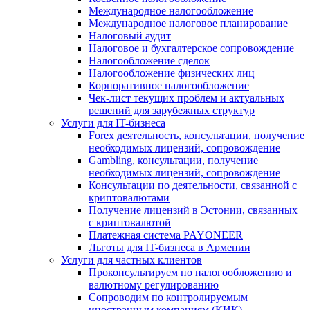
Международное налогообложение
Международное налоговое планирование
Налоговый аудит
Налоговое и бухгалтерское сопровождение
Налогообложение сделок
Налогообложение физических лиц
Корпоративное налогообложение
Чек-лист текущих проблем и актуальных
решений для зарубежных структур
Услуги для IT-бизнеса
Forex деятельность, консультации, получение
необходимых лицензий, сопровождение
Gambling, консультации, получение
необходимых лицензий, сопровождение
Консультации по деятельности, связанной с
криптовалютами
Получение лицензий в Эстонии, связанных
с криптовалютой
Платежная система PAYONEER
Льготы для IT-бизнеса в Армении
Услуги для частных клиентов
Проконсультируем по налогообложению и
валютному регулированию
Сопроводим по контролируемым
иностранным компаниям (КИК)