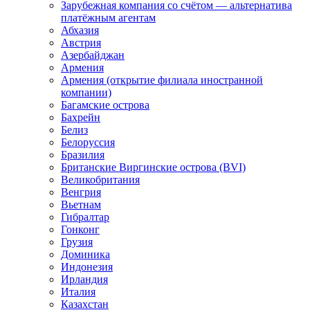
Зарубежная компания со счётом — альтернатива
платёжным агентам
Абхазия
Австрия
Азербайджан
Армения
Армения (открытие филиала иностранной
компании)
Багамские острова
Бахрейн
Белиз
Белоруссия
Бразилия
Британские Виргинские острова (BVI)
Великобритания
Венгрия
Вьетнам
Гибралтар
Гонконг
Грузия
Доминика
Индонезия
Ирландия
Италия
Казахстан