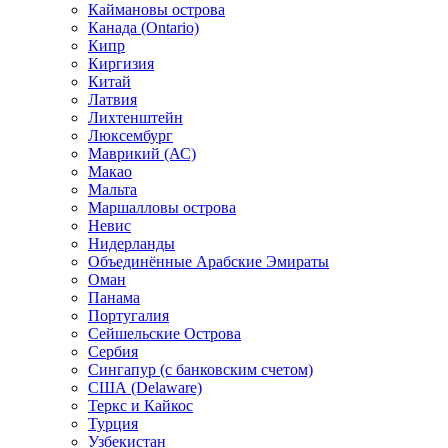
Каймановы острова
Канада (Ontario)
Кипр
Киргизия
Китай
Латвия
Лихтенштейн
Люксембург
Маврикий (АС)
Макао
Мальта
Маршалловы острова
Нeвис
Нидерланды
Объединённые Арабские Эмираты
Оман
Панама
Португалия
Сейшельские Острова
Сербия
Сингапур (c банковским счетом)
США (Delaware)
Теркс и Кайкос
Турция
Узбекистан