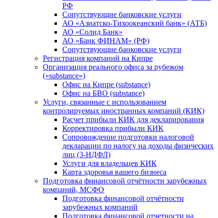
РФ
Сопутствующие банковские услуги
АО «Азиатско-Тихоокеанский банк» (АТБ)
АО «Солид Банк»
АО «Банк ФИНАМ» (РФ)
Сопутствующие банковские услуги
Регистрация компаний на Кипре
Организация реального офиса за рубежом
(«substance»)
Офис на Кипре (substance)
Офис на БВО (substance)
Услуги, связанные с использованием
контролируемых иностранных компаний (КИК)
Расчет прибыли КИК для декларирования
Корректировка прибыли КИК
Сопровождение подготовки налоговой
декларации по налогу на доходы физических
лиц (3-НДФЛ)
Услуги для владельцев КИК
Карта здоровья вашего бизнеса
Подготовка финансовой отчётности зарубежных
компаний, МСФО
Подготовка финансовой отчётности
зарубежных компаний
Подготовка финансовой отчетности на