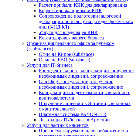
Расчет прибыли КИК для декларирования
Корректировка прибыли КИК
Сопровождение подготовки налоговой
декларации по налогу на доходы физических
лиц (3-НДФЛ)
Услуги для владельцев КИК
Карта здоровья вашего бизнеса
Организация реального офиса за рубежом
(«substance»)
Офис на Кипре (substance)
Офис на БВО (substance)
Услуги для IT-бизнеса
Forex деятельность, консультации, получение
необходимых лицензий, сопровождение
Gambling, консультации, получение
необходимых лицензий, сопровождение
Консультации по деятельности, связанной с
криптовалютами
Получение лицензий в Эстонии, связанных
с криптовалютой
Платежная система PAYONEER
Льготы для IT-бизнеса в Армении
Услуги для частных клиентов
Проконсультируем по налогообложению и