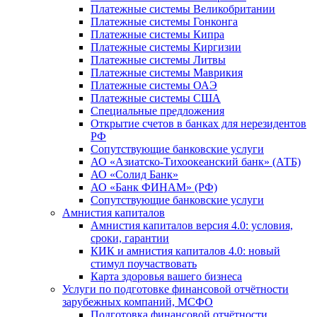
Платежные системы Великобритании
Платежные системы Гонконга
Платежные системы Кипра
Платежные системы Киргизии
Платежные системы Литвы
Платежные системы Маврикия
Платежные системы ОАЭ
Платежные системы США
Специальные предложения
Открытие счетов в банках для нерезидентов
РФ
Сопутствующие банковские услуги
АО «Азиатско-Тихоокеанский банк» (АТБ)
АО «Солид Банк»
АО «Банк ФИНАМ» (РФ)
Сопутствующие банковские услуги
Амнистия капиталов
Амнистия капиталов версия 4.0: условия,
сроки, гарантии
КИК и амнистия капиталов 4.0: новый
стимул поучаствовать
Карта здоровья вашего бизнеса
Услуги по подготовке финансовой отчётности
зарубежных компаний, МСФО
Подготовка финансовой отчётности