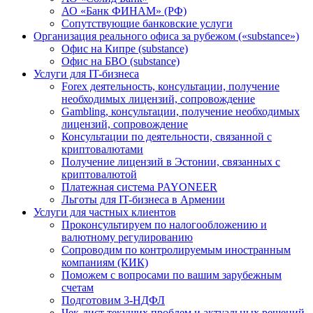
АО «Банк ФИНАМ» (РФ)
Сопутствующие банковские услуги
Организация реального офиса за рубежом («substance»)
Офис на Кипре (substance)
Офис на БВО (substance)
Услуги для IT-бизнеса
Forex деятельность, консультации, получение
необходимых лицензий, сопровождение
Gambling, консультации, получение необходимых
лицензий, сопровождение
Консультации по деятельности, связанной с
криптовалютами
Получение лицензий в Эстонии, связанных с
криптовалютой
Платежная система PAYONEER
Льготы для IT-бизнеса в Армении
Услуги для частных клиентов
Проконсультируем по налогообложению и
валютному регулированию
Сопроводим по контролируемым иностранным
компаниям (КИК)
Поможем с вопросами по вашим зарубежным
счетам
Подготовим 3-НДФЛ
Чек-лист текущих проблем и актуальных решений