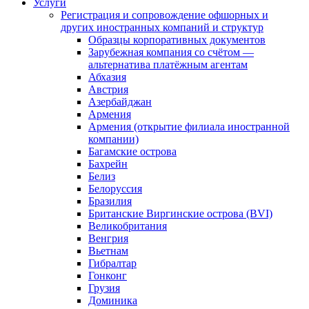
Услуги
Регистрация и сопровождение офшорных и
других иностранных компаний и структур
Образцы корпоративных документов
Зарубежная компания со счётом —
альтернатива платёжным агентам
Абхазия
Австрия
Азербайджан
Армения
Армения (открытие филиала иностранной
компании)
Багамские острова
Бахрейн
Белиз
Белоруссия
Бразилия
Британские Виргинские острова (BVI)
Великобритания
Венгрия
Вьетнам
Гибралтар
Гонконг
Грузия
Доминика