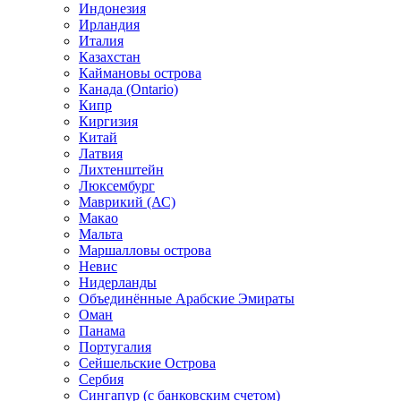
Индонезия
Ирландия
Италия
Казахстан
Каймановы острова
Канада (Ontario)
Кипр
Киргизия
Китай
Латвия
Лихтенштейн
Люксембург
Маврикий (АС)
Макао
Мальта
Маршалловы острова
Нeвис
Нидерланды
Объединённые Арабские Эмираты
Оман
Панама
Португалия
Сейшельские Острова
Сербия
Сингапур (c банковским счетом)