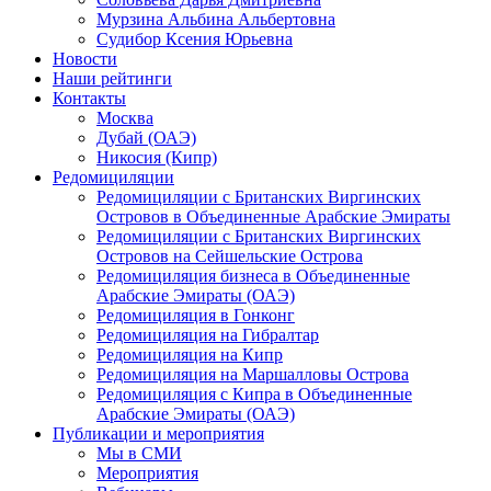
Мурзина Альбина Альбертовна
Судибор Ксения Юрьевна
Новости
Наши рейтинги
Контакты
Москва
Дубай (ОАЭ)
Никосия (Кипр)
Редомициляции
Редомициляции с Британских Виргинских
Островов в Объединенные Арабские Эмираты
Редомициляции с Британских Виргинских
Островов на Сейшельские Острова
Редомициляция бизнеса в Объединенные
Арабские Эмираты (ОАЭ)
Редомициляция в Гонконг
Редомициляция на Гибралтар
Редомициляция на Кипр
Редомициляция на Маршалловы Острова
Редомициляция с Кипра в Объединенные
Арабские Эмираты (ОАЭ)
Публикации и мероприятия
Мы в СМИ
Мероприятия