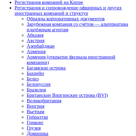
Регистрация компаний на Кипре
Регистрация и сопровождение офшорных и других
иностранных компаний и структур
Образцы корпоративных документов
Зарубежная компания со счётом — альтернатива
платёжным агентам
Абхазия
Австрия
Азербайджан
Армения
Армения (открытие филиала иностранной
компании)
Багамские острова
Бахрейн
Белиз
Белоруссия
Бразилия
Британские Виргинские острова (BVI)
Великобритания
Венгрия
Вьетнам
Гибралтар
Гонконг
Грузия
Доминика