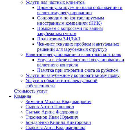
Услуги для частных клиентов
Проконсультируем по налогообложению и
валютному регулированию
Сопроводим по контролируемым
иностранным компаниям (КИК)
Поможем с вопросами по вашим
зарубежным счетам
Подготовим 3-НДФЛ
Чек-лист текущих проблем и актуальных
решений для зарубежных структур
Валютное регулирование и валютный контроль
Услуги в сфере валютного регулирования и
валютного контроля
Памятка при открытии счета за рубежом
Услуги по зарубежному корпоративному праву
Услуги в области интеллектуальной
собственности
Стоимость услуг
Команда
Зимянин Михаил Владимирович
Сыров Антон Павлович
Сытько Арина Федоровна
Тихоненок Иван Юрьевич
Бондаренко Кирилл Викторович
Сырская Анна Владимировна