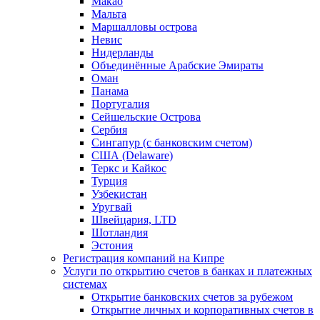
Макао
Мальта
Маршалловы острова
Нeвис
Нидерланды
Объединённые Арабские Эмираты
Оман
Панама
Португалия
Сейшельские Острова
Сербия
Сингапур (c банковским счетом)
США (Delaware)
Теркс и Кайкос
Турция
Узбекистан
Уругвай
Швейцария, LTD
Шотландия
Эстония
Регистрация компаний на Кипре
Услуги по открытию счетов в банках и платежных
системах
Открытие банковских счетов за рубежом
Открытие личных и корпоративных счетов в