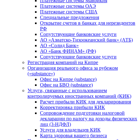
Платежные системы Маврикия
Платежные системы ОАЭ
Платежные системы США
Специальные предложения
Открытие счетов в банках для нерезидентов
РФ
Сопутствующие банковские услуги
АО «Азиатско-Тихоокеанский банк» (АТБ)
АО «Солид Банк»
АО «Банк ФИНАМ» (РФ)
Сопутствующие банковские услуги
Регистрация компаний на Кипре
Организация реального офиса за рубежом
(«substance»)
Офис на Кипре (substance)
Офис на БВО (substance)
Услуги, связанные с использованием
контролируемых иностранных компаний (КИК)
Расчет прибыли КИК для декларирования
Корректировка прибыли КИК
Сопровождение подготовки налоговой
декларации по налогу на доходы физических
лиц (3-НДФЛ)
Услуги для владельцев КИК
Карта здоровья вашего бизнеса