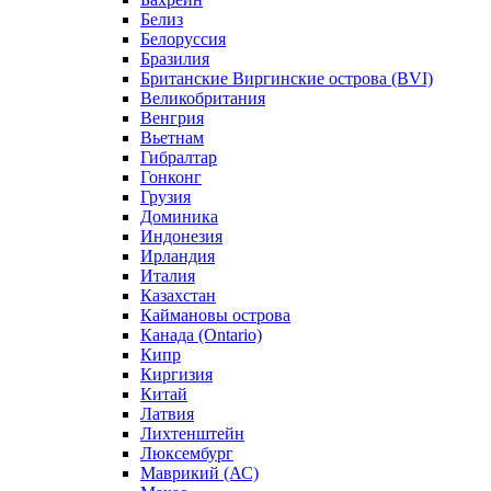
Белиз
Белоруссия
Бразилия
Британские Виргинские острова (BVI)
Великобритания
Венгрия
Вьетнам
Гибралтар
Гонконг
Грузия
Доминика
Индонезия
Ирландия
Италия
Казахстан
Каймановы острова
Канада (Ontario)
Кипр
Киргизия
Китай
Латвия
Лихтенштейн
Люксембург
Маврикий (АС)