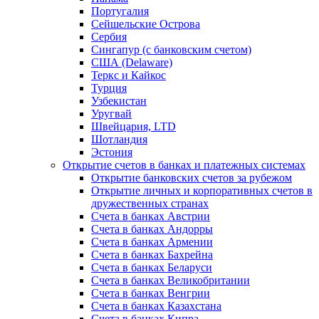
Португалия
Сейшельские Острова
Сербия
Сингапур (c банковским счетом)
США (Delaware)
Теркс и Кайкос
Турция
Узбекистан
Уругвай
Швейцария, LTD
Шотландия
Эстония
Открытие счетов в банках и платежных системах
Открытие банковских счетов за рубежом
Открытие личных и корпоративных счетов в
дружественных странах
Счета в банках Австрии
Счета в банках Андорры
Счета в банках Армении
Счета в банках Бахрейна
Счета в банках Беларуси
Счета в банках Великобритании
Счета в банках Венгрии
Счета в банках Казахстана
Счета в банках Кипра