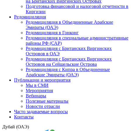
на Британских Виргинских Островах
Подготовка финансовой и налоговой отчетности в
Киргизии
Редомициляция
Редомициляция в Объединенные Арабские
Эмираты (ОАЭ)
Редомициляция в Гонконг
Редомициляция в специальные административные
районы РФ (САР)
Редомициляция с Британских Виргинских
Островов в ОАЭ
Редомициляция с Британских Виргинских
Островов на Сейшельские Острова
Редомициляция с Кипра в Объединенные
Арабские Эмираты (ОАЭ)
Публикации и мероприятия
Мы в СМИ
Мероприятия
Вебинары
Полезные материалы
Новости отрасли
Часто задаваемые вопросы
Контакты
Дубай (ОАЭ)