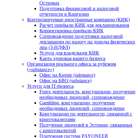
Островах
Подготовка финансовой и налоговой
отчетности в Киргизии
Контролируемые иностранные компании (КИК)
Расчет прибыли КИК для декларирования
Корректировка прибыли КИК
Сопровождение подготовки налоговой
декларации по налогу на доходы физических
лиц (3-НДФЛ)
Услуги для владельцев КИК
Карта здоровья вашего бизнеса
Организация реального офиса за рубежом
(«substance»)
Офис на Кипре (substance)
Офис на БВО (substance)
Услуги для IT-бизнеса
Forex деятельность, консультации, получение
необходимых лицензий, сопровождение
Gambling, консультации, получение
необходимых лицензий, сопровождение
Консультации по деятельности, связанной с
криптовалютами
Получение лицензий в Эстонии, связанных
с криптовалютой
Платежная система PAYONEER