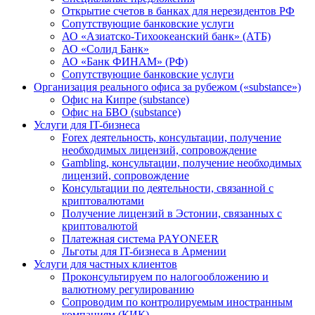
Открытие счетов в банках для нерезидентов РФ
Сопутствующие банковские услуги
АО «Азиатско-Тихоокеанский банк» (АТБ)
АО «Солид Банк»
АО «Банк ФИНАМ» (РФ)
Сопутствующие банковские услуги
Организация реального офиса за рубежом («substance»)
Офис на Кипре (substance)
Офис на БВО (substance)
Услуги для IT-бизнеса
Forex деятельность, консультации, получение
необходимых лицензий, сопровождение
Gambling, консультации, получение необходимых
лицензий, сопровождение
Консультации по деятельности, связанной с
криптовалютами
Получение лицензий в Эстонии, связанных с
криптовалютой
Платежная система PAYONEER
Льготы для IT-бизнеса в Армении
Услуги для частных клиентов
Проконсультируем по налогообложению и
валютному регулированию
Сопроводим по контролируемым иностранным
компаниям (КИК)