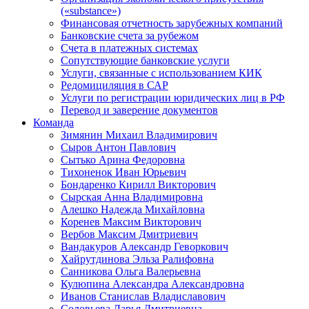
(«substance»)
Финансовая отчетность зарубежных компаний
Банковские счета за рубежом
Счета в платежных системах
Сопутствующие банковские услуги
Услуги, связанные с использованием КИК
Редомициляция в САР
Услуги по регистрации юридических лиц в РФ
Перевод и заверение документов
Команда
Зимянин Михаил Владимирович
Сыров Антон Павлович
Сытько Арина Федоровна
Тихоненок Иван Юрьевич
Бондаренко Кирилл Викторович
Сырская Анна Владимировна
Алешко Надежда Михайловна
Коренев Максим Викторович
Вербов Максим Дмитриевич
Вандакуров Александр Геворкович
Хайрутдинова Эльза Ралифовна
Санникова Ольга Валерьевна
Кулюпина Александра Александровна
Иванов Станислав Владиславович
Соловьева Дарья Дмитриевна