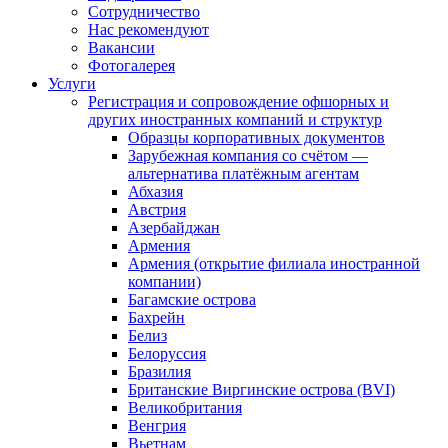
Сотрудничество
Нас рекомендуют
Вакансии
Фотогалерея
Услуги
Регистрация и сопровождение офшорных и
других иностранных компаний и структур
Образцы корпоративных документов
Зарубежная компания со счётом —
альтернатива платёжным агентам
Абхазия
Австрия
Азербайджан
Армения
Армения (открытие филиала иностранной
компании)
Багамские острова
Бахрейн
Белиз
Белоруссия
Бразилия
Британские Виргинские острова (BVI)
Великобритания
Венгрия
Вьетнам