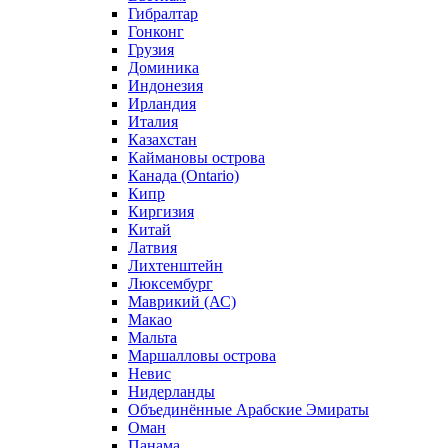
Гибралтар
Гонконг
Грузия
Доминика
Индонезия
Ирландия
Италия
Казахстан
Каймановы острова
Канада (Ontario)
Кипр
Киргизия
Китай
Латвия
Лихтенштейн
Люксембург
Маврикий (АС)
Макао
Мальта
Маршалловы острова
Нeвис
Нидерланды
Объединённые Арабские Эмираты
Оман
Панама