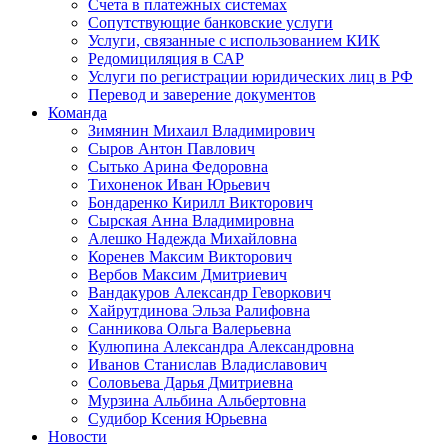
Счета в платежных системах
Сопутствующие банковские услуги
Услуги, связанные с использованием КИК
Редомициляция в САР
Услуги по регистрации юридических лиц в РФ
Перевод и заверение документов
Команда
Зимянин Михаил Владимирович
Сыров Антон Павлович
Сытько Арина Федоровна
Тихоненок Иван Юрьевич
Бондаренко Кирилл Викторович
Сырская Анна Владимировна
Алешко Надежда Михайловна
Коренев Максим Викторович
Вербов Максим Дмитриевич
Вандакуров Александр Геворкович
Хайрутдинова Эльза Ралифовна
Санникова Ольга Валерьевна
Кулюпина Александра Александровна
Иванов Станислав Владиславович
Соловьева Дарья Дмитриевна
Мурзина Альбина Альбертовна
Судибор Ксения Юрьевна
Новости