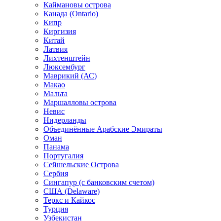
Каймановы острова
Канада (Ontario)
Кипр
Киргизия
Китай
Латвия
Лихтенштейн
Люксембург
Маврикий (АС)
Макао
Мальта
Маршалловы острова
Нeвис
Нидерланды
Объединённые Арабские Эмираты
Оман
Панама
Португалия
Сейшельские Острова
Сербия
Сингапур (c банковским счетом)
США (Delaware)
Теркс и Кайкос
Турция
Узбекистан