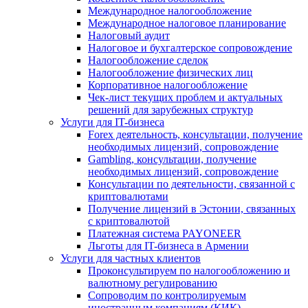
Международное налогообложение
Международное налоговое планирование
Налоговый аудит
Налоговое и бухгалтерское сопровождение
Налогообложение сделок
Налогообложение физических лиц
Корпоративное налогообложение
Чек-лист текущих проблем и актуальных
решений для зарубежных структур
Услуги для IT-бизнеса
Forex деятельность, консультации, получение
необходимых лицензий, сопровождение
Gambling, консультации, получение
необходимых лицензий, сопровождение
Консультации по деятельности, связанной с
криптовалютами
Получение лицензий в Эстонии, связанных
с криптовалютой
Платежная система PAYONEER
Льготы для IT-бизнеса в Армении
Услуги для частных клиентов
Проконсультируем по налогообложению и
валютному регулированию
Сопроводим по контролируемым
иностранным компаниям (КИК)