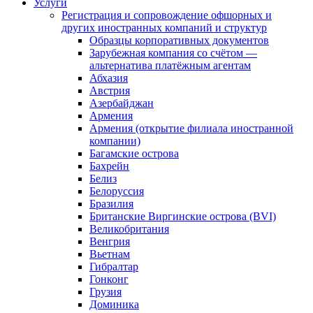
Услуги
Регистрация и сопровождение офшорных и
других иностранных компаний и структур
Образцы корпоративных документов
Зарубежная компания со счётом —
альтернатива платёжным агентам
Абхазия
Австрия
Азербайджан
Армения
Армения (открытие филиала иностранной
компании)
Багамские острова
Бахрейн
Белиз
Белоруссия
Бразилия
Британские Виргинские острова (BVI)
Великобритания
Венгрия
Вьетнам
Гибралтар
Гонконг
Грузия
Доминика