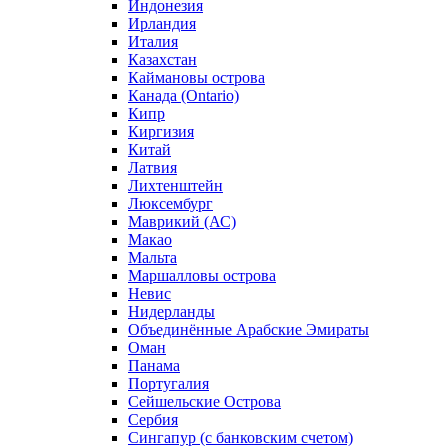
Индонезия
Ирландия
Италия
Казахстан
Каймановы острова
Канада (Ontario)
Кипр
Киргизия
Китай
Латвия
Лихтенштейн
Люксембург
Маврикий (АС)
Макао
Мальта
Маршалловы острова
Нeвис
Нидерланды
Объединённые Арабские Эмираты
Оман
Панама
Португалия
Сейшельские Острова
Сербия
Сингапур (c банковским счетом)