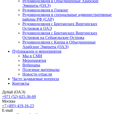
Редомициляция в Объединенные Арабские
Эмираты (ОАЭ)
Редомициляция в Гонконг
Редомициляция в специальные административные
районы РФ (САР)
Редомициляция с Британских Виргинских
Островов в ОАЭ
Редомициляция с Британских Виргинских
Островов на Сейшельские Острова
Редомициляция с Кипра в Объединенные
Арабские Эмираты (ОАЭ)
Публикации и мероприятия
Мы в СМИ
Мероприятия
Вебинары
Полезные материалы
Новости отрасли
Часто задаваемые вопросы
Контакты
Дубай (ОАЭ)
+971 (52) 625-36-69
Москва
+7 (495) 419-16-23
E-mail