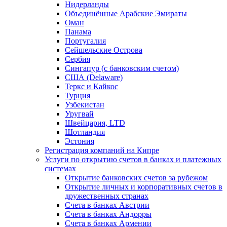
Нидерланды
Объединённые Арабские Эмираты
Оман
Панама
Португалия
Сейшельские Острова
Сербия
Сингапур (c банковским счетом)
США (Delaware)
Теркс и Кайкос
Турция
Узбекистан
Уругвай
Швейцария, LTD
Шотландия
Эстония
Регистрация компаний на Кипре
Услуги по открытию счетов в банках и платежных
системах
Открытие банковских счетов за рубежом
Открытие личных и корпоративных счетов в
дружественных странах
Счета в банках Австрии
Счета в банках Андорры
Счета в банках Армении