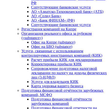
РФ
Сопутствующие банковские услуги
АО «Азиатско-Тихоокеанский банк» (АТБ)
АО «Солид Банк»
АО «Банк ФИНАМ» (РФ)
Сопутствующие банковские услуги
Регистрация компаний на Кипре
Организация реального офиса за рубежом
(«substance»)
Офис на Кипре (substance)
Офис на БВО (substance)
Услуги, связанные с использованием
контролируемых иностранных компаний (КИК)
Расчет прибыли КИК для декларирования
Корректировка прибыли КИК
Сопровождение подготовки налоговой
декларации по налогу на доходы физических
лиц (3-НДФЛ)
Услуги для владельцев КИК
Карта здоровья вашего бизнеса
Подготовка финансовой отчётности зарубежных
компаний, МСФО
Подготовка финансовой отчётности
зарубежных компаний
Подготовка финансовой отчетности на