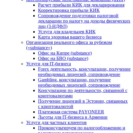
Расчет прибыли КИК для декларирования
Корректировка прибыли КИК
Сопровождение подготовки налоговой
декларации по налогу на доходы физических
лиц (3-НДФЛ)
Услуги для владельцев КИК
Карта здоровья вашего бизнеса
Организация реального офиса за рубежом
(«substance»)
Офис на Кипре (substance)
Офис на БВО (substance)
Услуги для IT-бизнеса
Forex деятельность, консультации, получение
необходимых лицензий, сопровождение
Gambling, консультации, получение
необходимых лицензий, сопровождение
Консультации по деятельности, связанной с
криптовалютами
Получение лицензий в Эстонии, связанных
с криптовалютой
Платежная система PAYONEER
Льготы для IT-бизнеса в Армении
Услуги для частных клиентов
Проконсультируем по налогообложению и