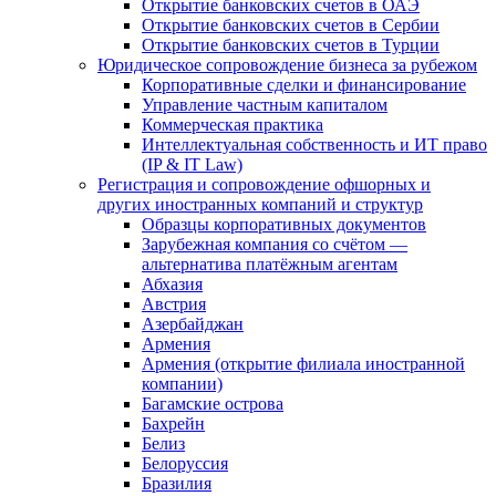
Открытие банковских счетов в ОАЭ
Открытие банковских счетов в Сербии
Открытие банковских счетов в Турции
Юридическое сопровождение бизнеса за рубежом
Корпоративные сделки и финансирование
Управление частным капиталом
Коммерческая практика
Интеллектуальная собственность и ИТ право
(IP & IT Law)
Регистрация и сопровождение офшорных и
других иностранных компаний и структур
Образцы корпоративных документов
Зарубежная компания со счётом —
альтернатива платёжным агентам
Абхазия
Австрия
Азербайджан
Армения
Армения (открытие филиала иностранной
компании)
Багамские острова
Бахрейн
Белиз
Белоруссия
Бразилия