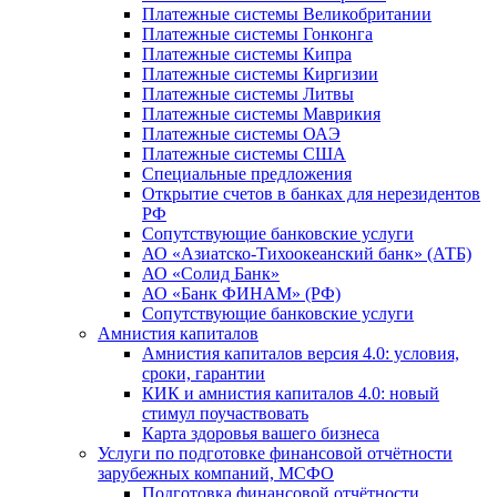
Платежные системы Великобритании
Платежные системы Гонконга
Платежные системы Кипра
Платежные системы Киргизии
Платежные системы Литвы
Платежные системы Маврикия
Платежные системы ОАЭ
Платежные системы США
Специальные предложения
Открытие счетов в банках для нерезидентов
РФ
Сопутствующие банковские услуги
АО «Азиатско-Тихоокеанский банк» (АТБ)
АО «Солид Банк»
АО «Банк ФИНАМ» (РФ)
Сопутствующие банковские услуги
Амнистия капиталов
Амнистия капиталов версия 4.0: условия,
сроки, гарантии
КИК и амнистия капиталов 4.0: новый
стимул поучаствовать
Карта здоровья вашего бизнеса
Услуги по подготовке финансовой отчётности
зарубежных компаний, МСФО
Подготовка финансовой отчётности