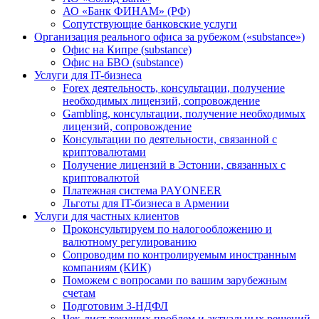
АО «Банк ФИНАМ» (РФ)
Сопутствующие банковские услуги
Организация реального офиса за рубежом («substance»)
Офис на Кипре (substance)
Офис на БВО (substance)
Услуги для IT-бизнеса
Forex деятельность, консультации, получение
необходимых лицензий, сопровождение
Gambling, консультации, получение необходимых
лицензий, сопровождение
Консультации по деятельности, связанной с
криптовалютами
Получение лицензий в Эстонии, связанных с
криптовалютой
Платежная система PAYONEER
Льготы для IT-бизнеса в Армении
Услуги для частных клиентов
Проконсультируем по налогообложению и
валютному регулированию
Сопроводим по контролируемым иностранным
компаниям (КИК)
Поможем с вопросами по вашим зарубежным
счетам
Подготовим 3-НДФЛ
Чек-лист текущих проблем и актуальных решений