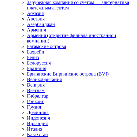
Зарубежная компания со счётом — альтернатива
платёжным агентам
Абхазия
Австрия
Азербайджан
Армения
Армения (открытие филиала иностранной
компании)
Багамские острова
Бахрейн
Белиз
Белоруссия
Бразилия
Британские Виргинские острова (BVI)
Великобритания
Венгрия
Вьетнам
Гибралтар
Гонконг
Грузия
Доминика
Индонезия
Ирландия
Италия
Казахстан