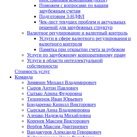
Поможем с вопросами по вашим
зарубежным счетам
Подготовим 3-НДФЛ
Чек-лист текущих проблем и актуальных
решений для зарубежных структур
Валютное регулирование и валютный контроль
Услуги в сфере валютного регулирования и
валютного контроля
Памятка при открытии счета за рубежом
Услуги по зарубежному корпоративному праву
Услуги в области интеллектуальной
собственности
Стоимость услуг
Команда
Зимянин Михаил Владимирович
Сыров Антон Павлович
Сытько Арина Федоровна
Тихоненок Иван Юрьевич
Бондаренко Кирилл Викторович
Сырская Анна Владимировна
Алешко Надежда Михайловна
Коренев Максим Викторович
Вербов Максим Дмитриевич
Вандакуров Александр Геворкович