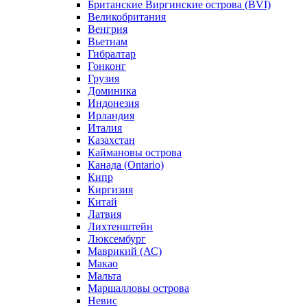
Британские Виргинские острова (BVI)
Великобритания
Венгрия
Вьетнам
Гибралтар
Гонконг
Грузия
Доминика
Индонезия
Ирландия
Италия
Казахстан
Каймановы острова
Канада (Ontario)
Кипр
Киргизия
Китай
Латвия
Лихтенштейн
Люксембург
Маврикий (АС)
Макао
Мальта
Маршалловы острова
Нeвис