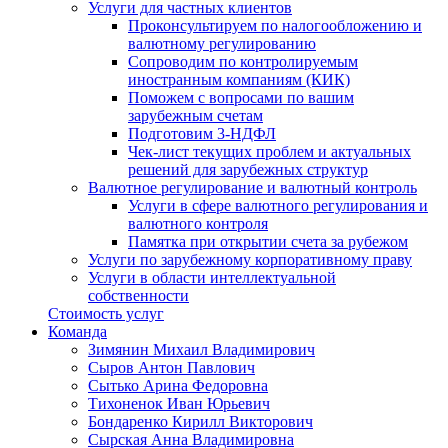
Услуги для частных клиентов
Проконсультируем по налогообложению и
валютному регулированию
Сопроводим по контролируемым
иностранным компаниям (КИК)
Поможем с вопросами по вашим
зарубежным счетам
Подготовим 3-НДФЛ
Чек-лист текущих проблем и актуальных
решений для зарубежных структур
Валютное регулирование и валютный контроль
Услуги в сфере валютного регулирования и
валютного контроля
Памятка при открытии счета за рубежом
Услуги по зарубежному корпоративному праву
Услуги в области интеллектуальной
собственности
Стоимость услуг
Команда
Зимянин Михаил Владимирович
Сыров Антон Павлович
Сытько Арина Федоровна
Тихоненок Иван Юрьевич
Бондаренко Кирилл Викторович
Сырская Анна Владимировна