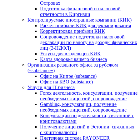
Островах
Подготовка финансовой и налоговой
отчетности в Киргизии
Контролируемые иностранные компании (КИК)
Расчет прибыли КИК для декларирования
Корректировка прибыли КИК
Сопровождение подготовки налоговой
декларации по налогу на доходы физических
лиц (3-НДФЛ)
Услуги для владельцев КИК
Карта здоровья вашего бизнеса
Организация реального офиса за рубежом
(«substance»)
Офис на Кипре (substance)
Офис на БВО (substance)
Услуги для IT-бизнеса
Forex деятельность, консультации, получение
необходимых лицензий, сопровождение
Gambling, консультации, получение
необходимых лицензий, сопровождение
Консультации по деятельности, связанной с
криптовалютами
Получение лицензий в Эстонии, связанных
с криптовалютой
Платежная система PAYONEER