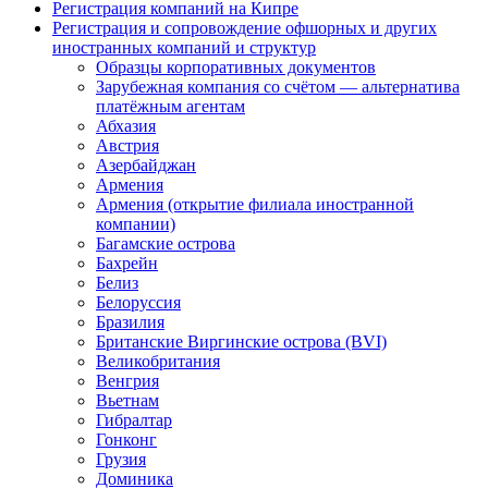
Регистрация компаний на Кипре
Регистрация и сопровождение офшорных и других
иностранных компаний и структур
Образцы корпоративных документов
Зарубежная компания со счётом — альтернатива
платёжным агентам
Абхазия
Австрия
Азербайджан
Армения
Армения (открытие филиала иностранной
компании)
Багамские острова
Бахрейн
Белиз
Белоруссия
Бразилия
Британские Виргинские острова (BVI)
Великобритания
Венгрия
Вьетнам
Гибралтар
Гонконг
Грузия
Доминика