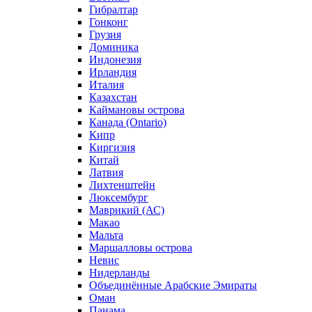
Гибралтар
Гонконг
Грузия
Доминика
Индонезия
Ирландия
Италия
Казахстан
Каймановы острова
Канада (Ontario)
Кипр
Киргизия
Китай
Латвия
Лихтенштейн
Люксембург
Маврикий (АС)
Макао
Мальта
Маршалловы острова
Нeвис
Нидерланды
Объединённые Арабские Эмираты
Оман
Панама