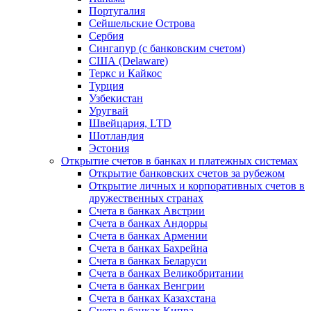
Португалия
Сейшельские Острова
Сербия
Сингапур (c банковским счетом)
США (Delaware)
Теркс и Кайкос
Турция
Узбекистан
Уругвай
Швейцария, LTD
Шотландия
Эстония
Открытие счетов в банках и платежных системах
Открытие банковских счетов за рубежом
Открытие личных и корпоративных счетов в
дружественных странах
Счета в банках Австрии
Счета в банках Андорры
Счета в банках Армении
Счета в банках Бахрейна
Счета в банках Беларуси
Счета в банках Великобритании
Счета в банках Венгрии
Счета в банках Казахстана
Счета в банках Кипра