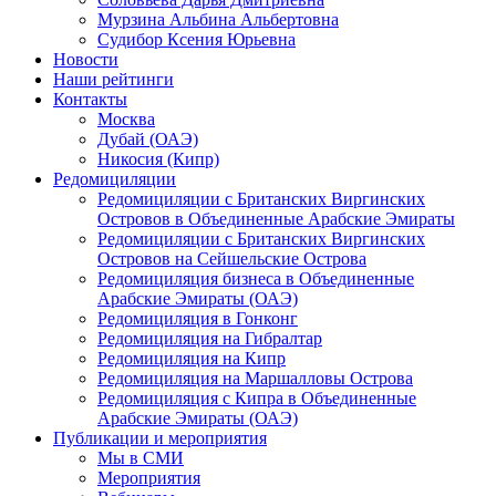
Мурзина Альбина Альбертовна
Судибор Ксения Юрьевна
Новости
Наши рейтинги
Контакты
Москва
Дубай (ОАЭ)
Никосия (Кипр)
Редомициляции
Редомициляции с Британских Виргинских
Островов в Объединенные Арабские Эмираты
Редомициляции с Британских Виргинских
Островов на Сейшельские Острова
Редомициляция бизнеса в Объединенные
Арабские Эмираты (ОАЭ)
Редомициляция в Гонконг
Редомициляция на Гибралтар
Редомициляция на Кипр
Редомициляция на Маршалловы Острова
Редомициляция с Кипра в Объединенные
Арабские Эмираты (ОАЭ)
Публикации и мероприятия
Мы в СМИ
Мероприятия