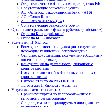
Открытие счетов в банках для нерезидентов РФ
Сопутствующие банковские услуги
АО «Азиатско-Тихоокеанский банк» (АТБ)
АО «Солид Банк»
АО «Банк ФИНАМ» (РФ)
Сопутствующие банковские услуги
Организация реального офиса за рубежом («substance»)
Офис на Кипре (substance)
Офис на БВО (substance)
Услуги для IT-бизнеса
Forex деятельность, консультации, получение
необходимых лицензий, сопровождение
Gambling, консультации, получение необходимых
лицензий, сопровождение
Консультации по деятельности, связанной с
криптовалютами
Получение лицензий в Эстонии, связанных с
криптовалютой
Платежная система PAYONEER
Льготы для IT-бизнеса в Армении
Услуги для частных клиентов
Проконсультируем по налогообложению и
валютному регулированию
Сопроводим по контролируемым иностранным
компаниям (КИК)