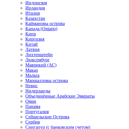
Индонезия
Ирландия
Италия
Казахстан
Каймановы острова
Канада (Ontario)
Кипр
Киргизия
Китай
Латвия
Лихтенштейн
Люксембург
Маврикий (АС)
Макао
Мальта
Маршалловы острова
Нeвис
Нидерланды
Объединённые Арабские Эмираты
Оман
Панама
Португалия
Сейшельские Острова
Сербия
Сингапур (c банковским счетом)