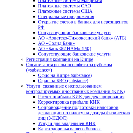
Платежные системы Маврикия
Платежные системы ОАЭ
Платежные системы США
Специальные предложения
Открытие счетов в банках для нерезидентов
РФ
Сопутствующие банковские услуги
АО «Азиатско-Тихоокеанский банк» (АТБ)
АО «Солид Банк»
АО «Банк ФИНАМ» (РФ)
Сопутствующие банковские услуги
Регистрация компаний на Кипре
Организация реального офиса за рубежом
(«substance»)
Офис на Кипре (substance)
Офис на БВО (substance)
Услуги, связанные с использованием
контролируемых иностранных компаний (КИК)
Расчет прибыли КИК для декларирования
Корректировка прибыли КИК
Сопровождение подготовки налоговой
декларации по налогу на доходы физических
лиц (3-НДФЛ)
Услуги для владельцев КИК
Карта здоровья вашего бизнеса