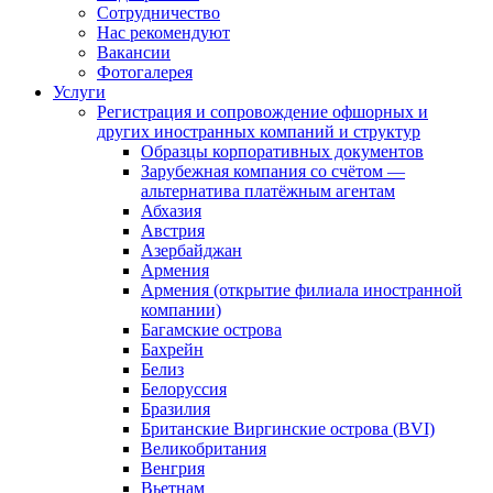
Сотрудничество
Нас рекомендуют
Вакансии
Фотогалерея
Услуги
Регистрация и сопровождение офшорных и
других иностранных компаний и структур
Образцы корпоративных документов
Зарубежная компания со счётом —
альтернатива платёжным агентам
Абхазия
Австрия
Азербайджан
Армения
Армения (открытие филиала иностранной
компании)
Багамские острова
Бахрейн
Белиз
Белоруссия
Бразилия
Британские Виргинские острова (BVI)
Великобритания
Венгрия
Вьетнам