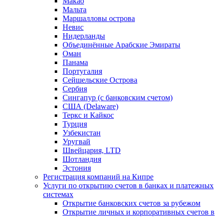
Макао
Мальта
Маршалловы острова
Нeвис
Нидерланды
Объединённые Арабские Эмираты
Оман
Панама
Португалия
Сейшельские Острова
Сербия
Сингапур (c банковским счетом)
США (Delaware)
Теркс и Кайкос
Турция
Узбекистан
Уругвай
Швейцария, LTD
Шотландия
Эстония
Регистрация компаний на Кипре
Услуги по открытию счетов в банках и платежных
системах
Открытие банковских счетов за рубежом
Открытие личных и корпоративных счетов в