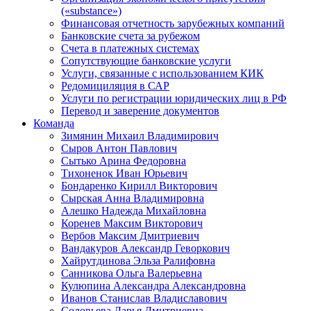
(«substance»)
Финансовая отчетность зарубежных компаний
Банковские счета за рубежом
Счета в платежных системах
Сопутствующие банковские услуги
Услуги, связанные с использованием КИК
Редомициляция в САР
Услуги по регистрации юридических лиц в РФ
Перевод и заверение документов
Команда
Зимянин Михаил Владимирович
Сыров Антон Павлович
Сытько Арина Федоровна
Тихоненок Иван Юрьевич
Бондаренко Кирилл Викторович
Сырская Анна Владимировна
Алешко Надежда Михайловна
Коренев Максим Викторович
Вербов Максим Дмитриевич
Вандакуров Александр Геворкович
Хайрутдинова Эльза Ралифовна
Санникова Ольга Валерьевна
Кулюпина Александра Александровна
Иванов Станислав Владиславович
Соловьева Дарья Дмитриевна