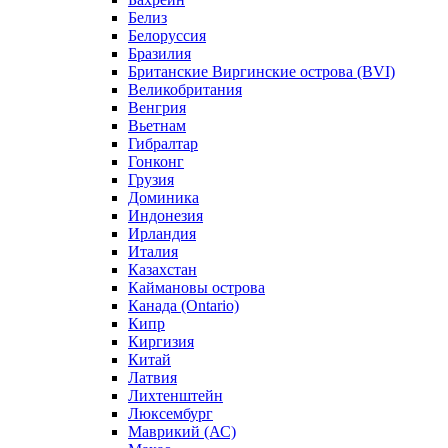
Белиз
Белоруссия
Бразилия
Британские Виргинские острова (BVI)
Великобритания
Венгрия
Вьетнам
Гибралтар
Гонконг
Грузия
Доминика
Индонезия
Ирландия
Италия
Казахстан
Каймановы острова
Канада (Ontario)
Кипр
Киргизия
Китай
Латвия
Лихтенштейн
Люксембург
Маврикий (АС)