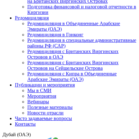
на Британских Виргинских Островах
Подготовка финансовой и налоговой отчетности в
Киргизии
Редомициляция
Редомициляция в Объединенные Арабские
Эмираты (ОАЭ)
Редомициляция в Гонконг
Редомициляция в специальные административные
районы РФ (САР)
Редомициляция с Британских Виргинских
Островов в ОАЭ
Редомициляция с Британских Виргинских
Островов на Сейшельские Острова
Редомициляция с Кипра в Объединенные
Арабские Эмираты (ОАЭ)
Публикации и мероприятия
Мы в СМИ
Мероприятия
Вебинары
Полезные материалы
Новости отрасли
Часто задаваемые вопросы
Контакты
Дубай (ОАЭ)