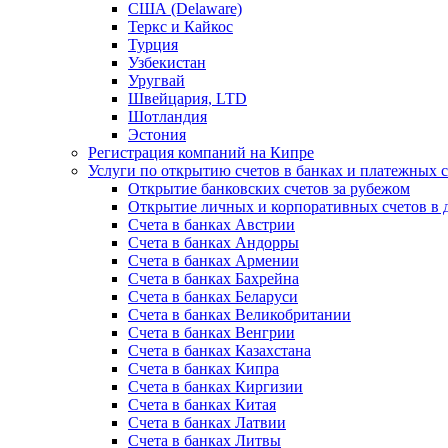
США (Delaware)
Теркс и Кайкос
Турция
Узбекистан
Уругвай
Швейцария, LTD
Шотландия
Эстония
Регистрация компаний на Кипре
Услуги по открытию счетов в банках и платежных 
Открытие банковских счетов за рубежом
Открытие личных и корпоративных счетов в 
Счета в банках Австрии
Счета в банках Андорры
Счета в банках Армении
Счета в банках Бахрейна
Счета в банках Беларуси
Счета в банках Великобритании
Счета в банках Венгрии
Счета в банках Казахстана
Счета в банках Кипра
Счета в банках Киргизии
Счета в банках Китая
Счета в банках Латвии
Счета в банках Литвы