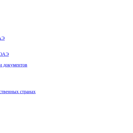
ОАЭ
 ОАЭ
и документов
ственных странах