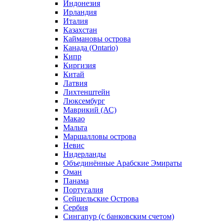
Индонезия
Ирландия
Италия
Казахстан
Каймановы острова
Канада (Ontario)
Кипр
Киргизия
Китай
Латвия
Лихтенштейн
Люксембург
Маврикий (АС)
Макао
Мальта
Маршалловы острова
Нeвис
Нидерланды
Объединённые Арабские Эмираты
Оман
Панама
Португалия
Сейшельские Острова
Сербия
Сингапур (c банковским счетом)