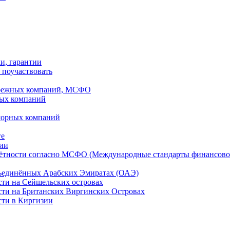
ки, гарантии
 поучаствовать
рубежных компаний, МСФО
ных компаний
шорных компаний
ге
дии
чётности согласно МСФО (Международные стандарты финансово
бъединённых Арабских Эмиратах (ОАЭ)
сти на Сейшельских островах
сти на Британских Виргинских Островах
сти в Киргизии