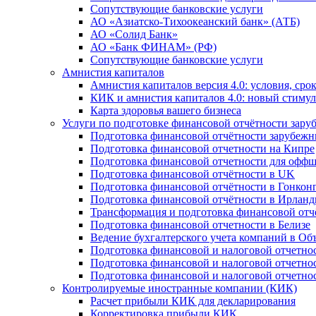
Сопутствующие банковские услуги
АО «Азиатско-Тихоокеанский банк» (АТБ)
АО «Солид Банк»
АО «Банк ФИНАМ» (РФ)
Сопутствующие банковские услуги
Амнистия капиталов
Амнистия капиталов версия 4.0: условия, сро
КИК и амнистия капиталов 4.0: новый стимул
Карта здоровья вашего бизнеса
Услуги по подготовке финансовой отчётности за
Подготовка финансовой отчётности зарубеж
Подготовка финансовой отчетности на Кипре
Подготовка финансовой отчетности для офф
Подготовка финансовой отчётности в UK
Подготовка финансовой отчётности в Гонкон
Подготовка финансовой отчётности в Ирлан
Трансформация и подготовка финансовой от
Подготовка финансовой отчетности в Белизе
Ведение бухгалтерского учета компаний в О
Подготовка финансовой и налоговой отчетно
Подготовка финансовой и налоговой отчетно
Подготовка финансовой и налоговой отчетно
Контролируемые иностранные компании (КИК)
Расчет прибыли КИК для декларирования
Корректировка прибыли КИК