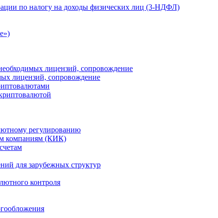
ации по налогу на доходы физических лиц (3-НДФЛ)
e»)
е необходимых лицензий, сопровождение
имых лицензий, сопровождение
криптовалютами
 криптовалютой
лютному регулированию
м компаниям (КИК)
счетам
ений для зарубежных структур
алютного контроля
огообложения