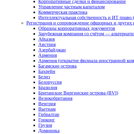
Корпоративные сделки и финансирование
Управление частным капиталом
Коммерческая практика
Интеллектуальная собственность и ИТ право (
Регистрация и сопровождение офшорных и других 
Образцы корпоративных документов
Зарубежная компания со счётом — альтернат
Абхазия
Австрия
Азербайджан
Армения
Армения (открытие филиала иностранной ко
Багамские острова
Бахрейн
Белиз
Белоруссия
Бразилия
Британские Виргинские острова (BVI)
Великобритания
Венгрия
Вьетнам
Гибралтар
Гонконг
Грузия
Доминика