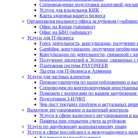
Сопровождение подготовки налоговой деклар
Услуги для владельцев КИК
Карта здоровья вашего бизнеса
Организация реального офиса за рубежом («substanc
Офис на Кипре (substance)
Офис на БВО (substance)
Услуги для IT-бизнеса
Forex деятельность, консультации, получени
Gambling, консультации, получение необход
Консультации по деятельности, связанной с 
Получение лицензий в Эстонии, связанных с
Платежная система PAYONEER
Льготы для IT-бизнеса в Армении
Услуги для частных клиентов
Проконсультируем по налогообложению и ва
Сопроводим по контролируемым иностранны
Поможем с вопросами по вашим зарубежным 
Подготовим 3-НДФЛ
Чек-лист текущих проблем и актуальных реш
Валютное регулирование и валютный контроль
Услуги в сфере валютного регулирования и в
Памятка при открытии счета за рубежом
Услуги по зарубежному корпоративному праву
Услуги в сфере российского и международного нал
Косвенное налогообложение