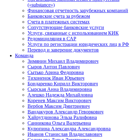
(«substance»)
Финансовая отчетность зарубежных компаний
Банковские счета за рубежом
Счета в платежных системах
Сопутствующие банковские услуги
Услуги, связанные с использованием КИК
Редомициляция в САР
Услуги по регистрации юридических лиц в РФ
Перевод и заверение документов
Команда
Зимянин Михаил Владимирович
Сыров Антон Павлович
Сытько Арина Федоровна
Тихоненок Иван Юрьевич
Бондаренко Кирилл Викторович
Сырская Анна Владимировна
Алешко Надежда Михайловна
Коренев Максим Викторович
Вербов Максим Дмитриевич
Вандакуров Александр Геворкович
Хайрутдинова Эльза Ралифовна
Санникова Ольга Валерьевна
Кулюпина Александра Александровна
Иванов Станислав Владиславович
Соловьева Дарья Дмитриевна