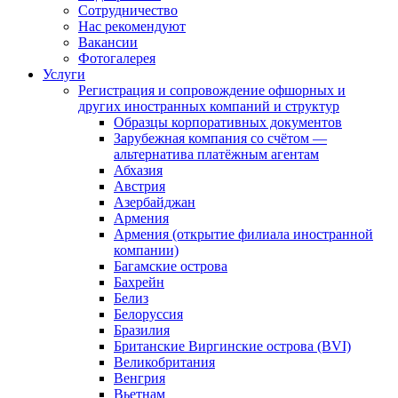
Сотрудничество
Нас рекомендуют
Вакансии
Фотогалерея
Услуги
Регистрация и сопровождение офшорных и
других иностранных компаний и структур
Образцы корпоративных документов
Зарубежная компания со счётом —
альтернатива платёжным агентам
Абхазия
Австрия
Азербайджан
Армения
Армения (открытие филиала иностранной
компании)
Багамские острова
Бахрейн
Белиз
Белоруссия
Бразилия
Британские Виргинские острова (BVI)
Великобритания
Венгрия
Вьетнам