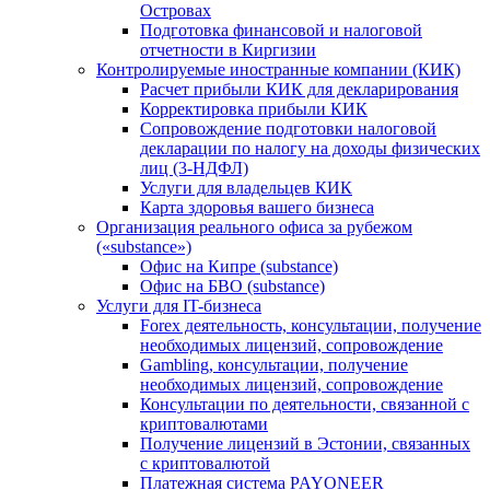
Островах
Подготовка финансовой и налоговой
отчетности в Киргизии
Контролируемые иностранные компании (КИК)
Расчет прибыли КИК для декларирования
Корректировка прибыли КИК
Сопровождение подготовки налоговой
декларации по налогу на доходы физических
лиц (3-НДФЛ)
Услуги для владельцев КИК
Карта здоровья вашего бизнеса
Организация реального офиса за рубежом
(«substance»)
Офис на Кипре (substance)
Офис на БВО (substance)
Услуги для IT-бизнеса
Forex деятельность, консультации, получение
необходимых лицензий, сопровождение
Gambling, консультации, получение
необходимых лицензий, сопровождение
Консультации по деятельности, связанной с
криптовалютами
Получение лицензий в Эстонии, связанных
с криптовалютой
Платежная система PAYONEER