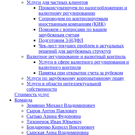
Услуги для частных клиентов
Проконсультируем по налогообложению и
валютному регулированию
Сопроводим по контролируемым
иностранным компаниям (КИК)
Поможем с вопросами по вашим
зарубежным счетам
Подготовим 3-НДФЛ
Чек-лист текущих проблем и актуальных
решений для зарубежных структур
Валютное регулирование и валютный контроль
Услуги в сфере валютного регулирования и
валютного контроля
Памятка при открытии счета за рубежом
Услуги по зарубежному корпоративному праву
Услуги в области интеллектуальной
собственности
Стоимость услуг
Команда
Зимянин Михаил Владимирович
Сыров Антон Павлович
Сытько Арина Федоровна
Тихоненок Иван Юрьевич
Бондаренко Кирилл Викторович
Сырская Анна Владимировна