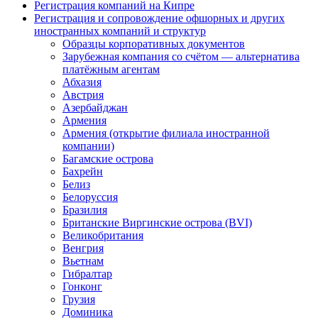
Регистрация компаний на Кипре
Регистрация и сопровождение офшорных и других
иностранных компаний и структур
Образцы корпоративных документов
Зарубежная компания со счётом — альтернатива
платёжным агентам
Абхазия
Австрия
Азербайджан
Армения
Армения (открытие филиала иностранной
компании)
Багамские острова
Бахрейн
Белиз
Белоруссия
Бразилия
Британские Виргинские острова (BVI)
Великобритания
Венгрия
Вьетнам
Гибралтар
Гонконг
Грузия
Доминика