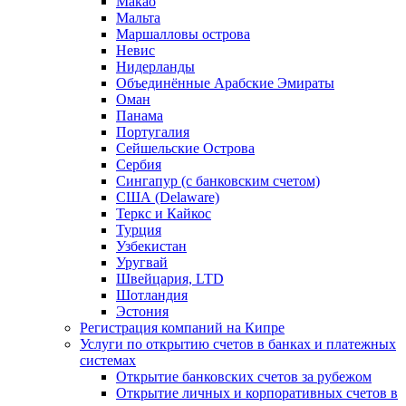
Макао
Мальта
Маршалловы острова
Нeвис
Нидерланды
Объединённые Арабские Эмираты
Оман
Панама
Португалия
Сейшельские Острова
Сербия
Сингапур (c банковским счетом)
США (Delaware)
Теркс и Кайкос
Турция
Узбекистан
Уругвай
Швейцария, LTD
Шотландия
Эстония
Регистрация компаний на Кипре
Услуги по открытию счетов в банках и платежных
системах
Открытие банковских счетов за рубежом
Открытие личных и корпоративных счетов в