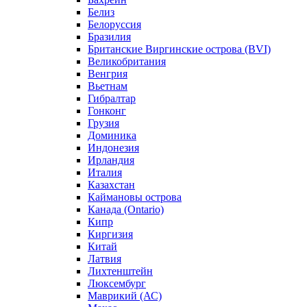
Белиз
Белоруссия
Бразилия
Британские Виргинские острова (BVI)
Великобритания
Венгрия
Вьетнам
Гибралтар
Гонконг
Грузия
Доминика
Индонезия
Ирландия
Италия
Казахстан
Каймановы острова
Канада (Ontario)
Кипр
Киргизия
Китай
Латвия
Лихтенштейн
Люксембург
Маврикий (АС)