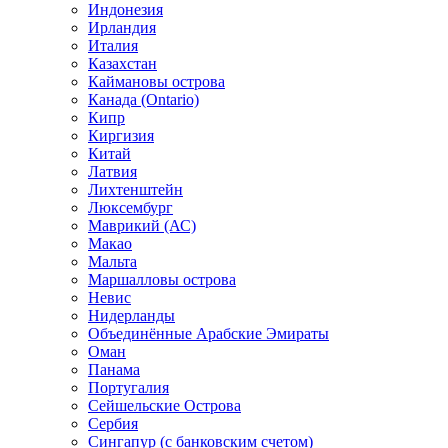
Индонезия
Ирландия
Италия
Казахстан
Каймановы острова
Канада (Ontario)
Кипр
Киргизия
Китай
Латвия
Лихтенштейн
Люксембург
Маврикий (АС)
Макао
Мальта
Маршалловы острова
Нeвис
Нидерланды
Объединённые Арабские Эмираты
Оман
Панама
Португалия
Сейшельские Острова
Сербия
Сингапур (c банковским счетом)