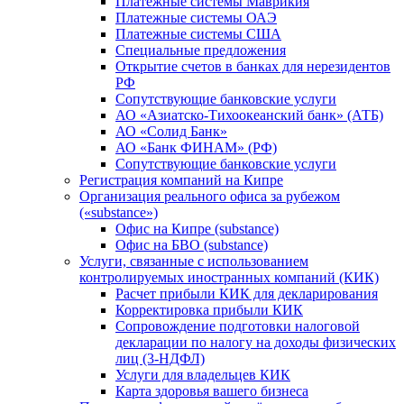
Платежные системы Маврикия
Платежные системы ОАЭ
Платежные системы США
Специальные предложения
Открытие счетов в банках для нерезидентов
РФ
Сопутствующие банковские услуги
АО «Азиатско-Тихоокеанский банк» (АТБ)
АО «Солид Банк»
АО «Банк ФИНАМ» (РФ)
Сопутствующие банковские услуги
Регистрация компаний на Кипре
Организация реального офиса за рубежом
(«substance»)
Офис на Кипре (substance)
Офис на БВО (substance)
Услуги, связанные с использованием
контролируемых иностранных компаний (КИК)
Расчет прибыли КИК для декларирования
Корректировка прибыли КИК
Сопровождение подготовки налоговой
декларации по налогу на доходы физических
лиц (3-НДФЛ)
Услуги для владельцев КИК
Карта здоровья вашего бизнеса