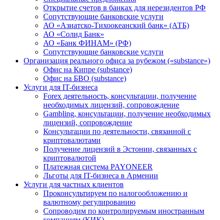
Открытие счетов в банках для нерезидентов РФ
Сопутствующие банковские услуги
АО «Азиатско-Тихоокеанский банк» (АТБ)
АО «Солид Банк»
АО «Банк ФИНАМ» (РФ)
Сопутствующие банковские услуги
Организация реального офиса за рубежом («substance»)
Офис на Кипре (substance)
Офис на БВО (substance)
Услуги для IT-бизнеса
Forex деятельность, консультации, получение
необходимых лицензий, сопровождение
Gambling, консультации, получение необходимых
лицензий, сопровождение
Консультации по деятельности, связанной с
криптовалютами
Получение лицензий в Эстонии, связанных с
криптовалютой
Платежная система PAYONEER
Льготы для IT-бизнеса в Армении
Услуги для частных клиентов
Проконсультируем по налогообложению и
валютному регулированию
Сопроводим по контролируемым иностранным
компаниям (КИК)