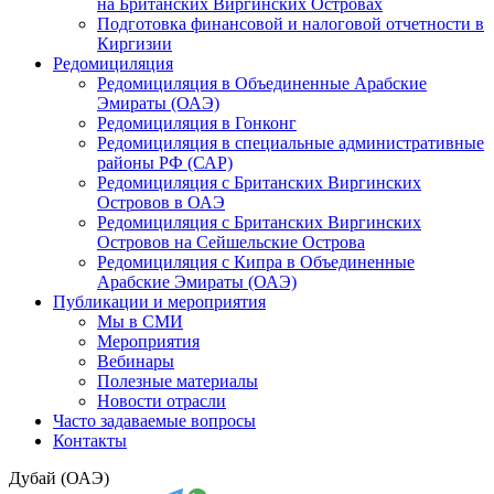
на Британских Виргинских Островах
Подготовка финансовой и налоговой отчетности в
Киргизии
Редомициляция
Редомициляция в Объединенные Арабские
Эмираты (ОАЭ)
Редомициляция в Гонконг
Редомициляция в специальные административные
районы РФ (САР)
Редомициляция с Британских Виргинских
Островов в ОАЭ
Редомициляция с Британских Виргинских
Островов на Сейшельские Острова
Редомициляция с Кипра в Объединенные
Арабские Эмираты (ОАЭ)
Публикации и мероприятия
Мы в СМИ
Мероприятия
Вебинары
Полезные материалы
Новости отрасли
Часто задаваемые вопросы
Контакты
Дубай (ОАЭ)