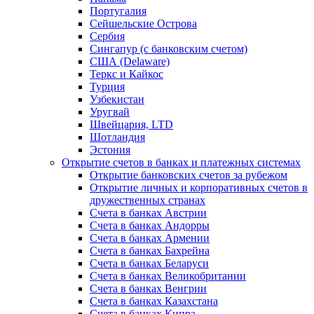
Португалия
Сейшельские Острова
Сербия
Сингапур (c банковским счетом)
США (Delaware)
Теркс и Кайкос
Турция
Узбекистан
Уругвай
Швейцария, LTD
Шотландия
Эстония
Открытие счетов в банках и платежных системах
Открытие банковских счетов за рубежом
Открытие личных и корпоративных счетов в
дружественных странах
Счета в банках Австрии
Счета в банках Андорры
Счета в банках Армении
Счета в банках Бахрейна
Счета в банках Беларуси
Счета в банках Великобритании
Счета в банках Венгрии
Счета в банках Казахстана
Счета в банках Кипра