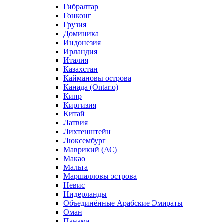
Гибралтар
Гонконг
Грузия
Доминика
Индонезия
Ирландия
Италия
Казахстан
Каймановы острова
Канада (Ontario)
Кипр
Киргизия
Китай
Латвия
Лихтенштейн
Люксембург
Маврикий (АС)
Макао
Мальта
Маршалловы острова
Нeвис
Нидерланды
Объединённые Арабские Эмираты
Оман
Панама