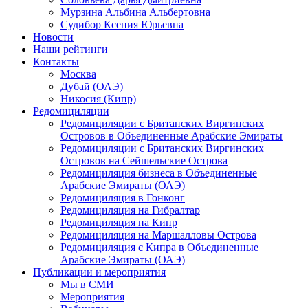
Мурзина Альбина Альбертовна
Судибор Ксения Юрьевна
Новости
Наши рейтинги
Контакты
Москва
Дубай (ОАЭ)
Никосия (Кипр)
Редомициляции
Редомициляции с Британских Виргинских
Островов в Объединенные Арабские Эмираты
Редомициляции с Британских Виргинских
Островов на Сейшельские Острова
Редомициляция бизнеса в Объединенные
Арабские Эмираты (ОАЭ)
Редомициляция в Гонконг
Редомициляция на Гибралтар
Редомициляция на Кипр
Редомициляция на Маршалловы Острова
Редомициляция с Кипра в Объединенные
Арабские Эмираты (ОАЭ)
Публикации и мероприятия
Мы в СМИ
Мероприятия