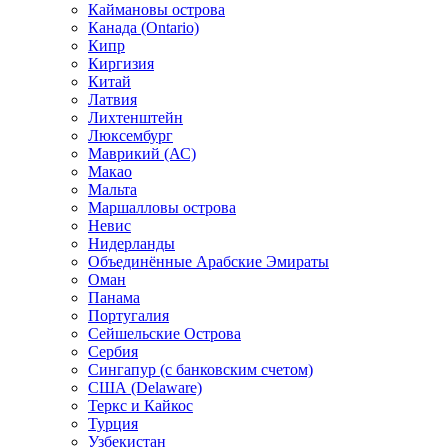
Каймановы острова
Канада (Ontario)
Кипр
Киргизия
Китай
Латвия
Лихтенштейн
Люксембург
Маврикий (АС)
Макао
Мальта
Маршалловы острова
Нeвис
Нидерланды
Объединённые Арабские Эмираты
Оман
Панама
Португалия
Сейшельские Острова
Сербия
Сингапур (c банковским счетом)
США (Delaware)
Теркс и Кайкос
Турция
Узбекистан