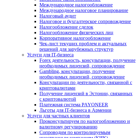
Международное налогообложение
Международное налоговое планирование
Налоговый аудит
Налоговое и бухгалтерское сопровождение
Налогообложение сделок
Налогообложение физических лиц
Корпоративное налогообложение
Чек-лист текущих проблем и актуальных
решений для зарубежных структур
Услуги для IT-бизнеса
Forex деятельность, консультации, получение
необходимых лицензий, сопровождение
Gambling, консультации, получение
необходимых лицензий, сопровождение
Консультации по деятельности, связанной с
криптовалютами
Получение лицензий в Эстонии, связанных
с криптовалютой
Платежная система PAYONEER
Льготы для IT-бизнеса в Армении
Услуги для частных клиентов
Проконсультируем по налогообложению и
валютному регулированию
Сопроводим по контролируемым
иностранным компаниям (КИК)