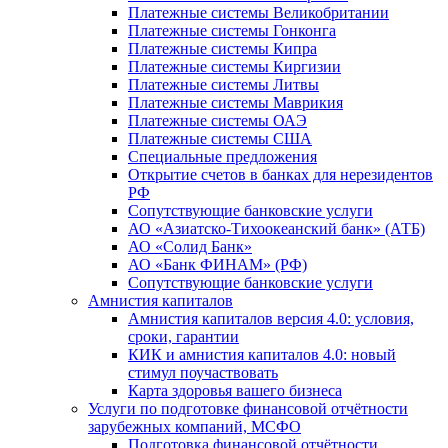
Платежные системы Великобритании
Платежные системы Гонконга
Платежные системы Кипра
Платежные системы Киргизии
Платежные системы Литвы
Платежные системы Маврикия
Платежные системы ОАЭ
Платежные системы США
Специальные предложения
Открытие счетов в банках для нерезидентов
РФ
Сопутствующие банковские услуги
АО «Азиатско-Тихоокеанский банк» (АТБ)
АО «Солид Банк»
АО «Банк ФИНАМ» (РФ)
Сопутствующие банковские услуги
Амнистия капиталов
Амнистия капиталов версия 4.0: условия,
сроки, гарантии
КИК и амнистия капиталов 4.0: новый
стимул поучаствовать
Карта здоровья вашего бизнеса
Услуги по подготовке финансовой отчётности
зарубежных компаний, МСФО
Подготовка финансовой отчётности