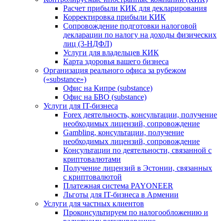
Расчет прибыли КИК для декларирования
Корректировка прибыли КИК
Сопровождение подготовки налоговой
декларации по налогу на доходы физических
лиц (3-НДФЛ)
Услуги для владельцев КИК
Карта здоровья вашего бизнеса
Организация реального офиса за рубежом
(«substance»)
Офис на Кипре (substance)
Офис на БВО (substance)
Услуги для IT-бизнеса
Forex деятельность, консультации, получение
необходимых лицензий, сопровождение
Gambling, консультации, получение
необходимых лицензий, сопровождение
Консультации по деятельности, связанной с
криптовалютами
Получение лицензий в Эстонии, связанных
с криптовалютой
Платежная система PAYONEER
Льготы для IT-бизнеса в Армении
Услуги для частных клиентов
Проконсультируем по налогообложению и