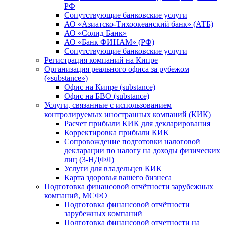
РФ
Сопутствующие банковские услуги
АО «Азиатско-Тихоокеанский банк» (АТБ)
АО «Солид Банк»
АО «Банк ФИНАМ» (РФ)
Сопутствующие банковские услуги
Регистрация компаний на Кипре
Организация реального офиса за рубежом
(«substance»)
Офис на Кипре (substance)
Офис на БВО (substance)
Услуги, связанные с использованием
контролируемых иностранных компаний (КИК)
Расчет прибыли КИК для декларирования
Корректировка прибыли КИК
Сопровождение подготовки налоговой
декларации по налогу на доходы физических
лиц (3-НДФЛ)
Услуги для владельцев КИК
Карта здоровья вашего бизнеса
Подготовка финансовой отчётности зарубежных
компаний, МСФО
Подготовка финансовой отчётности
зарубежных компаний
Подготовка финансовой отчетности на