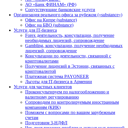
АО «Банк ФИНАМ» (РФ)
Сопутствующие банковские услуги
Организация реального офиса за рубежом («substance»)
Офис на Кипре (substance)
Офис на БВО (substance)
Услуги для IT-бизнеса
Forex деятельность, консультации, получение
необходимых лицензий, сопровождение
Gambling, консультации, получение необходимых
лицензий, сопровождение
Консультации по деятельности, связанной с
криптовалютами
Получение лицензий в Эстонии, связанных с
криптовалютой
Платежная система PAYONEER
Льготы для IT-бизнеса в Армении
Услуги для частных клиентов
Проконсультируем по налогообложению и
валютному регулированию
Сопроводим по контролируемым иностранным
компаниям (КИК)
Поможем с вопросами по вашим зарубежным
счетам
Подготовим 3-НДФЛ
Чек-лист текущих проблем и актуальных решений