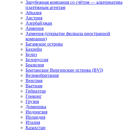
Зарубежная компания со счётом — альтернатива
платёжным агентам
Абхазия
Австрия
Азербайджан
Армения
Армения (открытие филиала иностранной
компании)
Багамские острова
Бахрейн
Белиз
Белоруссия
Бразилия
Британские Виргинские острова (BVI)
Великобритания
Венгрия
Вьетнам
Гибралтар
Гонконг
Грузия
Доминика
Индонезия
Ирландия
Италия
Казахстан