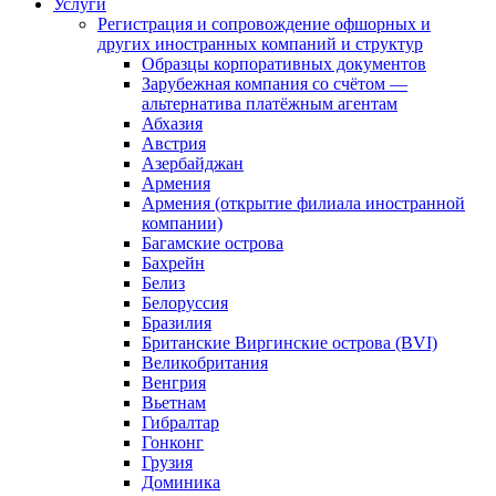
Услуги
Регистрация и сопровождение офшорных и
других иностранных компаний и структур
Образцы корпоративных документов
Зарубежная компания со счётом —
альтернатива платёжным агентам
Абхазия
Австрия
Азербайджан
Армения
Армения (открытие филиала иностранной
компании)
Багамские острова
Бахрейн
Белиз
Белоруссия
Бразилия
Британские Виргинские острова (BVI)
Великобритания
Венгрия
Вьетнам
Гибралтар
Гонконг
Грузия
Доминика