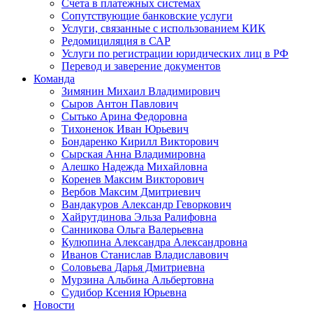
Счета в платежных системах
Сопутствующие банковские услуги
Услуги, связанные с использованием КИК
Редомициляция в САР
Услуги по регистрации юридических лиц в РФ
Перевод и заверение документов
Команда
Зимянин Михаил Владимирович
Сыров Антон Павлович
Сытько Арина Федоровна
Тихоненок Иван Юрьевич
Бондаренко Кирилл Викторович
Сырская Анна Владимировна
Алешко Надежда Михайловна
Коренев Максим Викторович
Вербов Максим Дмитриевич
Вандакуров Александр Геворкович
Хайрутдинова Эльза Ралифовна
Санникова Ольга Валерьевна
Кулюпина Александра Александровна
Иванов Станислав Владиславович
Соловьева Дарья Дмитриевна
Мурзина Альбина Альбертовна
Судибор Ксения Юрьевна
Новости