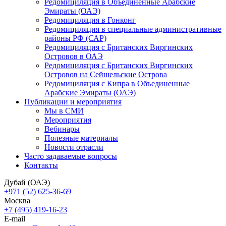
Редомициляция в Объединенные Арабские
Эмираты (ОАЭ)
Редомициляция в Гонконг
Редомициляция в специальные административные
районы РФ (САР)
Редомициляция с Британских Виргинских
Островов в ОАЭ
Редомициляция с Британских Виргинских
Островов на Сейшельские Острова
Редомициляция с Кипра в Объединенные
Арабские Эмираты (ОАЭ)
Публикации и мероприятия
Мы в СМИ
Мероприятия
Вебинары
Полезные материалы
Новости отрасли
Часто задаваемые вопросы
Контакты
Дубай (ОАЭ)
+971 (52) 625-36-69
Москва
+7 (495) 419-16-23
E-mail