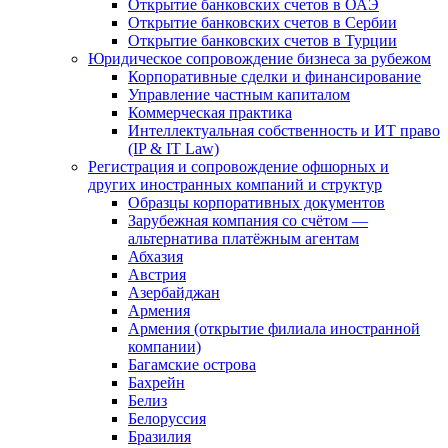
Открытие банковских счетов в ОАЭ
Открытие банковских счетов в Сербии
Открытие банковских счетов в Турции
Юридическое сопровождение бизнеса за рубежом
Корпоративные сделки и финансирование
Управление частным капиталом
Коммерческая практика
Интеллектуальная собственность и ИТ право
(IP & IT Law)
Регистрация и сопровождение офшорных и
других иностранных компаний и структур
Образцы корпоративных документов
Зарубежная компания со счётом —
альтернатива платёжным агентам
Абхазия
Австрия
Азербайджан
Армения
Армения (открытие филиала иностранной
компании)
Багамские острова
Бахрейн
Белиз
Белоруссия
Бразилия