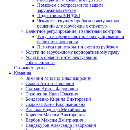
Поможем с вопросами по вашим
зарубежным счетам
Подготовим 3-НДФЛ
Чек-лист текущих проблем и актуальных
решений для зарубежных структур
Валютное регулирование и валютный контроль
Услуги в сфере валютного регулирования и
валютного контроля
Памятка при открытии счета за рубежом
Услуги по зарубежному корпоративному праву
Услуги в области интеллектуальной
собственности
Стоимость услуг
Команда
Зимянин Михаил Владимирович
Сыров Антон Павлович
Сытько Арина Федоровна
Тихоненок Иван Юрьевич
Бондаренко Кирилл Викторович
Сырская Анна Владимировна
Алешко Надежда Михайловна
Коренев Максим Викторович
Вербов Максим Дмитриевич
Вандакуров Александр Геворкович