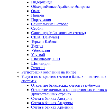
Нидерланды
Объединённые Арабские Эмираты
Оман
Панама
Португалия
Сейшельские Острова
Сербия
Сингапур (c банковским счетом)
США (Delaware)
Теркс и Кайкос
Турция
Узбекистан
Уругвай
Швейцария, LTD
Шотландия
Эстония
Регистрация компаний на Кипре
Услуги по открытию счетов в банках и платежных
системах
Открытие банковских счетов за рубежом
Открытие личных и корпоративных счетов в
дружественных странах
Счета в банках Австрии
Счета в банках Андорры
Счета в банках Армении