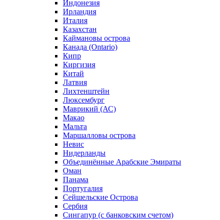
Индонезия
Ирландия
Италия
Казахстан
Каймановы острова
Канада (Ontario)
Кипр
Киргизия
Китай
Латвия
Лихтенштейн
Люксембург
Маврикий (АС)
Макао
Мальта
Маршалловы острова
Нeвис
Нидерланды
Объединённые Арабские Эмираты
Оман
Панама
Португалия
Сейшельские Острова
Сербия
Сингапур (c банковским счетом)