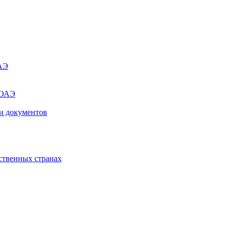
ОАЭ
 ОАЭ
и документов
ственных странах