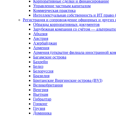
Корпоративные сделки и финансирование
Управление частным капиталом
Коммерческая практика
Интеллектуальная собственность и ИТ право (
Регистрация и сопровождение офшорных и других 
Образцы корпоративных документов
Зарубежная компания со счётом — альтернат
Абхазия
Австрия
Азербайджан
Армения
Армения (открытие филиала иностранной ко
Багамские острова
Бахрейн
Белиз
Белоруссия
Бразилия
Британские Виргинские острова (BVI)
Великобритания
Венгрия
Вьетнам
Гибралтар
Гонконг
Грузия
Доминика