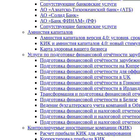
Сопутствующие банковские услуги
АО «Азиатско-Тихоокеанский банк» (АТБ)
АО «Солид Банк»
АО «Банк ФИНАМ» (РФ)
Сопутствующие банковские услуги
Амнистия капиталов
Амнистия капиталов версия 4.0: условия, сро
КИК и амнистия капиталов 4.0: новый стимул
Карта здоровья вашего бизнеса
Услуги по подготовке финансовой отчётности за
Подготовка финансовой отчётности зарубеж
Подготовка финансовой отчетности на Кипре
Подготовка финансовой отчетности для офф
Подготовка финансовой отчётности в UK
Подготовка финансовой отчётности в Гонкон
Подготовка финансовой отчётности в Ирлан
Трансформация и подготовка финансовой от
Подготовка финансовой отчетности в Белизе
Ведение бухгалтерского учета компаний в О
Подготовка финансовой и налоговой отчетно
Подготовка финансовой и налоговой отчетно
Подготовка финансовой и налоговой отчетно
Контролируемые иностранные компании (КИК)
Расчет прибыли КИК для декларирования
Корректировка прибыли КИК