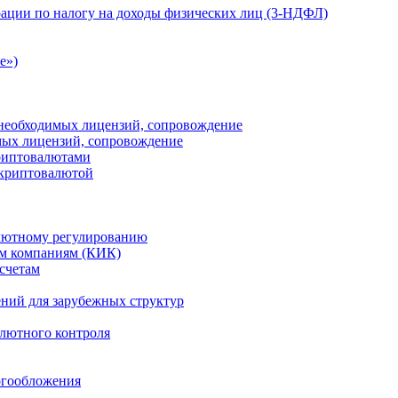
ации по налогу на доходы физических лиц (3-НДФЛ)
e»)
е необходимых лицензий, сопровождение
имых лицензий, сопровождение
криптовалютами
 криптовалютой
лютному регулированию
м компаниям (КИК)
счетам
ений для зарубежных структур
алютного контроля
огообложения