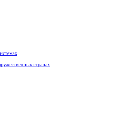
системах
дружественных странах