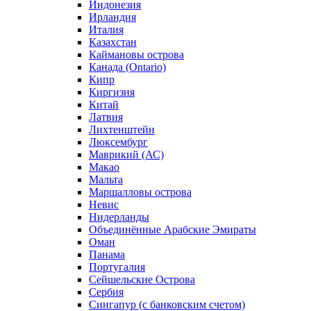
Индонезия
Ирландия
Италия
Казахстан
Каймановы острова
Канада (Ontario)
Кипр
Киргизия
Китай
Латвия
Лихтенштейн
Люксембург
Маврикий (АС)
Макао
Мальта
Маршалловы острова
Нeвис
Нидерланды
Объединённые Арабские Эмираты
Оман
Панама
Португалия
Сейшельские Острова
Сербия
Сингапур (c банковским счетом)