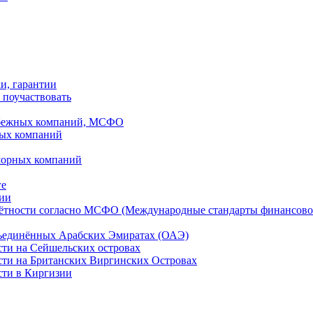
ки, гарантии
 поучаствовать
рубежных компаний, МСФО
ных компаний
шорных компаний
ге
дии
чётности согласно МСФО (Международные стандарты финансово
бъединённых Арабских Эмиратах (ОАЭ)
сти на Сейшельских островах
сти на Британских Виргинских Островах
сти в Киргизии