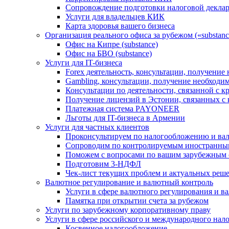
Сопровождение подготовки налоговой деклар
Услуги для владельцев КИК
Карта здоровья вашего бизнеса
Организация реального офиса за рубежом («substanc
Офис на Кипре (substance)
Офис на БВО (substance)
Услуги для IT-бизнеса
Forex деятельность, консультации, получени
Gambling, консультации, получение необход
Консультации по деятельности, связанной с 
Получение лицензий в Эстонии, связанных с
Платежная система PAYONEER
Льготы для IT-бизнеса в Армении
Услуги для частных клиентов
Проконсультируем по налогообложению и ва
Сопроводим по контролируемым иностранны
Поможем с вопросами по вашим зарубежным 
Подготовим 3-НДФЛ
Чек-лист текущих проблем и актуальных реш
Валютное регулирование и валютный контроль
Услуги в сфере валютного регулирования и в
Памятка при открытии счета за рубежом
Услуги по зарубежному корпоративному праву
Услуги в сфере российского и международного нал
Косвенное налогообложение