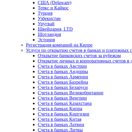
США (Delaware)
Теркс и Кайкос
Турция
Узбекистан
Уругвай
Швейцария, LTD
Шотландия
Эстония
Регистрация компаний на Кипре
Услуги по открытию счетов в банках и платежных 
Открытие банковских счетов за рубежом
Открытие личных и корпоративных счетов в 
Счета в банках Австрии
Счета в банках Андорры
Счета в банках Армении
Счета в банках Бахрейна
Счета в банках Беларуси
Счета в банках Великобритании
Счета в банках Венгрии
Счета в банках Казахстана
Счета в банках Кипра
Счета в банках Киргизии
Счета в банках Китая
Счета в банках Латвии
Счета в банках Литвы