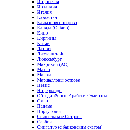
Индонезия
Ирландия
Италия
Казахстан
Каймановы острова
Канада (Ontario)
Кипр
Киргизия
Китай
Латвия
Лихтенштейн
Люксембург
Маврикий (АС)
Макао
Мальта
Маршалловы острова
Нeвис
Нидерланды
Объединённые Арабские Эмираты
Оман
Панама
Португалия
Сейшельские Острова
Сербия
Сингапур (c банковским счетом)