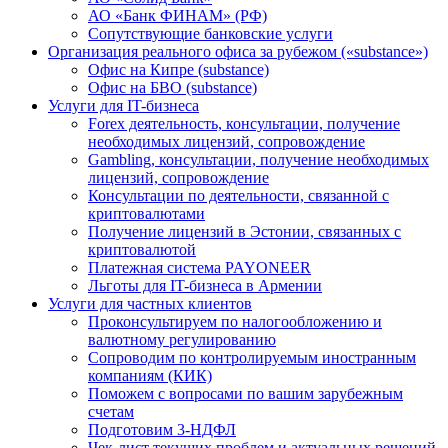
АО «Банк ФИНАМ» (РФ)
Сопутствующие банковские услуги
Организация реального офиса за рубежом («substance»)
Офис на Кипре (substance)
Офис на БВО (substance)
Услуги для IT-бизнеса
Forex деятельность, консультации, получение
необходимых лицензий, сопровождение
Gambling, консультации, получение необходимых
лицензий, сопровождение
Консультации по деятельности, связанной с
криптовалютами
Получение лицензий в Эстонии, связанных с
криптовалютой
Платежная система PAYONEER
Льготы для IT-бизнеса в Армении
Услуги для частных клиентов
Проконсультируем по налогообложению и
валютному регулированию
Сопроводим по контролируемым иностранным
компаниям (КИК)
Поможем с вопросами по вашим зарубежным
счетам
Подготовим 3-НДФЛ
Чек-лист текущих проблем и актуальных решений