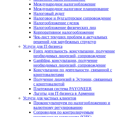
Международное налогообложение
Международное налоговое планирование
Налоговый аудит
Налоговое и бухгалтерское сопровождение
Налогообложение сделок
Налогообложение физических лиц
Корпоративное налогообложение
Чек-лист текущих проблем и актуальных
решений для зарубежных структур
Услуги для IT-бизнеса
Forex деятельность, консультации, получение
необходимых лицензий, сопровождение
Gambling, консультации, получение
необходимых лицензий, сопровождение
Консультации по деятельности, связанной с
криптовалютами
Получение лицензий в Эстонии, связанных
с криптовалютой
Платежная система PAYONEER
Льготы для IT-бизнеса в Армении
Услуги для частных клиентов
Проконсультируем по налогообложению и
валютному регулированию
Сопроводим по контролируемым
иностранным компаниям (КИК)