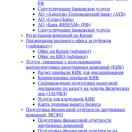
РФ
Сопутствующие банковские услуги
АО «Азиатско-Тихоокеанский банк» (АТБ)
АО «Солид Банк»
АО «Банк ФИНАМ» (РФ)
Сопутствующие банковские услуги
Регистрация компаний на Кипре
Организация реального офиса за рубежом
(«substance»)
Офис на Кипре (substance)
Офис на БВО (substance)
Услуги, связанные с использованием
контролируемых иностранных компаний (КИК)
Расчет прибыли КИК для декларирования
Корректировка прибыли КИК
Сопровождение подготовки налоговой
декларации по налогу на доходы физических
лиц (3-НДФЛ)
Услуги для владельцев КИК
Карта здоровья вашего бизнеса
Подготовка финансовой отчётности зарубежных
компаний, МСФО
Подготовка финансовой отчётности
зарубежных компаний
Подготовка финансовой отчетности на