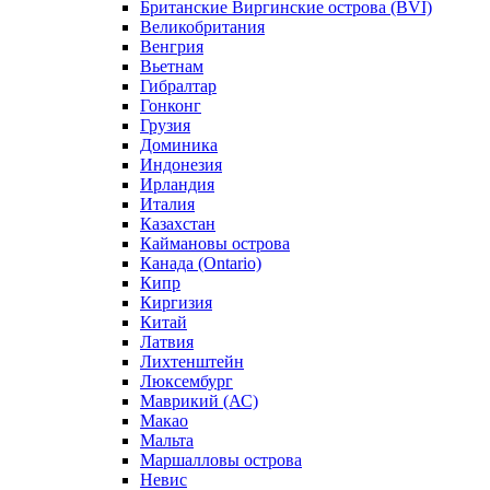
Британские Виргинские острова (BVI)
Великобритания
Венгрия
Вьетнам
Гибралтар
Гонконг
Грузия
Доминика
Индонезия
Ирландия
Италия
Казахстан
Каймановы острова
Канада (Ontario)
Кипр
Киргизия
Китай
Латвия
Лихтенштейн
Люксембург
Маврикий (АС)
Макао
Мальта
Маршалловы острова
Нeвис