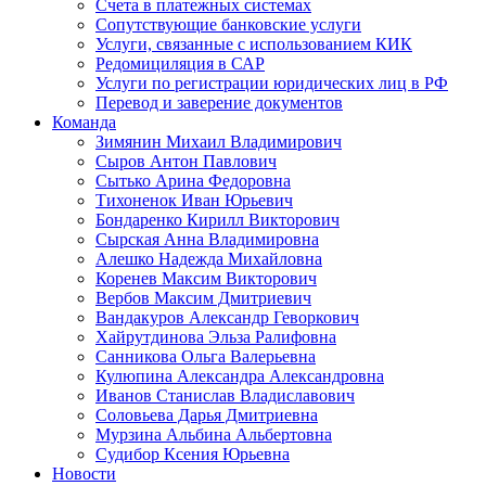
Счета в платежных системах
Сопутствующие банковские услуги
Услуги, связанные с использованием КИК
Редомициляция в САР
Услуги по регистрации юридических лиц в РФ
Перевод и заверение документов
Команда
Зимянин Михаил Владимирович
Сыров Антон Павлович
Сытько Арина Федоровна
Тихоненок Иван Юрьевич
Бондаренко Кирилл Викторович
Сырская Анна Владимировна
Алешко Надежда Михайловна
Коренев Максим Викторович
Вербов Максим Дмитриевич
Вандакуров Александр Геворкович
Хайрутдинова Эльза Ралифовна
Санникова Ольга Валерьевна
Кулюпина Александра Александровна
Иванов Станислав Владиславович
Соловьева Дарья Дмитриевна
Мурзина Альбина Альбертовна
Судибор Ксения Юрьевна
Новости