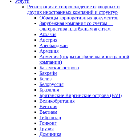
Услуги
Регистрация и сопровождение офшорных и
других иностранных компаний и структур
Образцы корпоративных документов
Зарубежная компания со счётом —
альтернатива платёжным агентам
Абхазия
Австрия
Азербайджан
Армения
Армения (открытие филиала иностранной
компании)
Багамские острова
Бахрейн
Белиз
Белоруссия
Бразилия
Британские Виргинские острова (BVI)
Великобритания
Венгрия
Вьетнам
Гибралтар
Гонконг
Грузия
Доминика