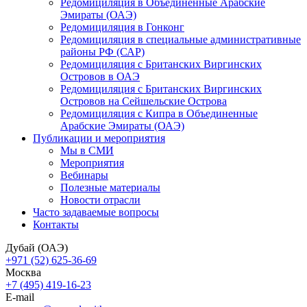
Редомициляция в Объединенные Арабские
Эмираты (ОАЭ)
Редомициляция в Гонконг
Редомициляция в специальные административные
районы РФ (САР)
Редомициляция с Британских Виргинских
Островов в ОАЭ
Редомициляция с Британских Виргинских
Островов на Сейшельские Острова
Редомициляция с Кипра в Объединенные
Арабские Эмираты (ОАЭ)
Публикации и мероприятия
Мы в СМИ
Мероприятия
Вебинары
Полезные материалы
Новости отрасли
Часто задаваемые вопросы
Контакты
Дубай (ОАЭ)
+971 (52) 625-36-69
Москва
+7 (495) 419-16-23
E-mail