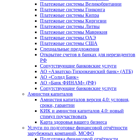
Платежные системы Великобритании
Платежные системы Гонконга
Платежные системы Кипра
Платежные системы Киргизии
Платежные системы Литвы
Платежные системы Маврикия
Платежные системы ОАЭ
Платежные системы США
Специальные предложения
Открытие счетов в банках для нерезидентов
РФ
Сопутствующие банковские услуги
АО «Азиатско-Тихоокеанский банк» (АТБ)
АО «Солид Банк»
АО «Банк ФИНАМ» (РФ)
Сопутствующие банковские услуги
Амнистия капиталов
Амнистия капиталов версия 4.0: условия,
сроки, гарантии
КИК и амнистия капиталов 4.0: новый
стимул поучаствовать
Карта здоровья вашего бизнеса
Услуги по подготовке финансовой отчётности
зарубежных компаний, МСФО
Подготовка финансовой отчётности