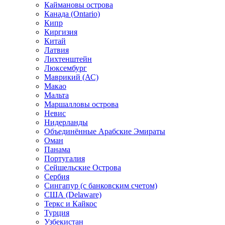
Каймановы острова
Канада (Ontario)
Кипр
Киргизия
Китай
Латвия
Лихтенштейн
Люксембург
Маврикий (АС)
Макао
Мальта
Маршалловы острова
Нeвис
Нидерланды
Объединённые Арабские Эмираты
Оман
Панама
Португалия
Сейшельские Острова
Сербия
Сингапур (c банковским счетом)
США (Delaware)
Теркс и Кайкос
Турция
Узбекистан