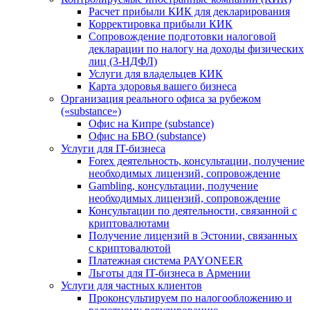
Расчет прибыли КИК для декларирования
Корректировка прибыли КИК
Сопровождение подготовки налоговой
декларации по налогу на доходы физических
лиц (3-НДФЛ)
Услуги для владельцев КИК
Карта здоровья вашего бизнеса
Организация реального офиса за рубежом
(«substance»)
Офис на Кипре (substance)
Офис на БВО (substance)
Услуги для IT-бизнеса
Forex деятельность, консультации, получение
необходимых лицензий, сопровождение
Gambling, консультации, получение
необходимых лицензий, сопровождение
Консультации по деятельности, связанной с
криптовалютами
Получение лицензий в Эстонии, связанных
с криптовалютой
Платежная система PAYONEER
Льготы для IT-бизнеса в Армении
Услуги для частных клиентов
Проконсультируем по налогообложению и