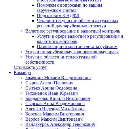
Поможем с вопросами по вашим
зарубежным счетам
Подготовим 3-НДФЛ
Чек-лист текущих проблем и актуальных
решений для зарубежных структур
Валютное регулирование и валютный контроль
Услуги в сфере валютного регулирования и
валютного контроля
Памятка при открытии счета за рубежом
Услуги по зарубежному корпоративному праву
Услуги в области интеллектуальной
собственности
Стоимость услуг
Команда
Зимянин Михаил Владимирович
Сыров Антон Павлович
Сытько Арина Федоровна
Тихоненок Иван Юрьевич
Бондаренко Кирилл Викторович
Сырская Анна Владимировна
Алешко Надежда Михайловна
Коренев Максим Викторович
Вербов Максим Дмитриевич
Вандакуров Александр Геворкович