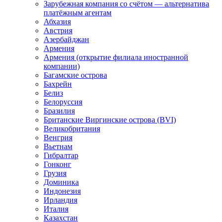
Зарубежная компания со счётом — альтернатива
платёжным агентам
Абхазия
Австрия
Азербайджан
Армения
Армения (открытие филиала иностранной
компании)
Багамские острова
Бахрейн
Белиз
Белоруссия
Бразилия
Британские Виргинские острова (BVI)
Великобритания
Венгрия
Вьетнам
Гибралтар
Гонконг
Грузия
Доминика
Индонезия
Ирландия
Италия
Казахстан