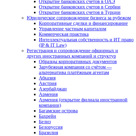
Открытие банковских счетов в ОАЭ
Открытие банковских счетов в Сербии
Открытие банковских счетов в Турции
Юридическое сопровождение бизнеса за рубежом
Корпоративные сделки и финансирование
Управление частным капиталом
Коммерческая практика
Интеллектуальная собственность и ИТ право
(IP & IT Law)
Регистрация и сопровождение офшорных и
других иностранных компаний и структур
Образцы корпоративных документов
Зарубежная компания со счётом —
альтернатива платёжным агентам
Абхазия
Австрия
Азербайджан
Армения
Армения (открытие филиала иностранной
компании)
Багамские острова
Бахрейн
Белиз
Белоруссия
Бразилия