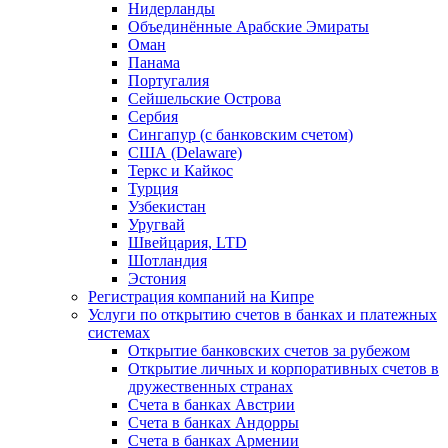
Нидерланды
Объединённые Арабские Эмираты
Оман
Панама
Португалия
Сейшельские Острова
Сербия
Сингапур (c банковским счетом)
США (Delaware)
Теркс и Кайкос
Турция
Узбекистан
Уругвай
Швейцария, LTD
Шотландия
Эстония
Регистрация компаний на Кипре
Услуги по открытию счетов в банках и платежных
системах
Открытие банковских счетов за рубежом
Открытие личных и корпоративных счетов в
дружественных странах
Счета в банках Австрии
Счета в банках Андорры
Счета в банках Армении