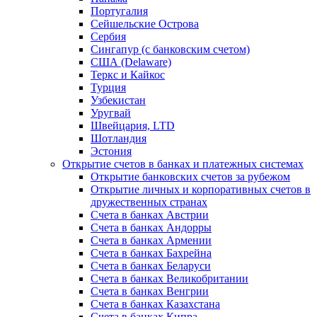
Португалия
Сейшельские Острова
Сербия
Сингапур (c банковским счетом)
США (Delaware)
Теркс и Кайкос
Турция
Узбекистан
Уругвай
Швейцария, LTD
Шотландия
Эстония
Открытие счетов в банках и платежных системах
Открытие банковских счетов за рубежом
Открытие личных и корпоративных счетов в
дружественных странах
Счета в банках Австрии
Счета в банках Андорры
Счета в банках Армении
Счета в банках Бахрейна
Счета в банках Беларуси
Счета в банках Великобритании
Счета в банках Венгрии
Счета в банках Казахстана
Счета в банках Кипра