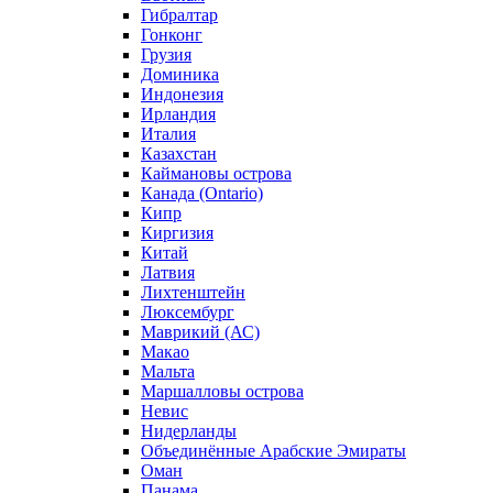
Гибралтар
Гонконг
Грузия
Доминика
Индонезия
Ирландия
Италия
Казахстан
Каймановы острова
Канада (Ontario)
Кипр
Киргизия
Китай
Латвия
Лихтенштейн
Люксембург
Маврикий (АС)
Макао
Мальта
Маршалловы острова
Нeвис
Нидерланды
Объединённые Арабские Эмираты
Оман
Панама