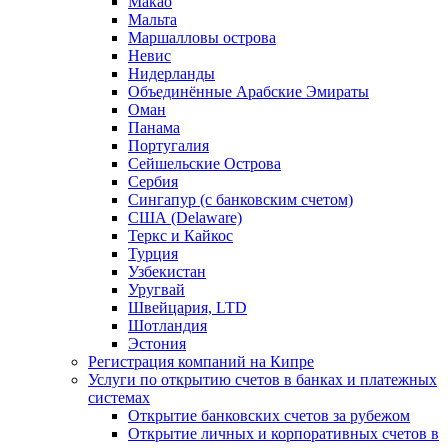
Макао
Мальта
Маршалловы острова
Нeвис
Нидерланды
Объединённые Арабские Эмираты
Оман
Панама
Португалия
Сейшельские Острова
Сербия
Сингапур (c банковским счетом)
США (Delaware)
Теркс и Кайкос
Турция
Узбекистан
Уругвай
Швейцария, LTD
Шотландия
Эстония
Регистрация компаний на Кипре
Услуги по открытию счетов в банках и платежных
системах
Открытие банковских счетов за рубежом
Открытие личных и корпоративных счетов в