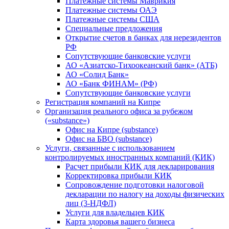
Платежные системы Маврикия
Платежные системы ОАЭ
Платежные системы США
Специальные предложения
Открытие счетов в банках для нерезидентов
РФ
Сопутствующие банковские услуги
АО «Азиатско-Тихоокеанский банк» (АТБ)
АО «Солид Банк»
АО «Банк ФИНАМ» (РФ)
Сопутствующие банковские услуги
Регистрация компаний на Кипре
Организация реального офиса за рубежом
(«substance»)
Офис на Кипре (substance)
Офис на БВО (substance)
Услуги, связанные с использованием
контролируемых иностранных компаний (КИК)
Расчет прибыли КИК для декларирования
Корректировка прибыли КИК
Сопровождение подготовки налоговой
декларации по налогу на доходы физических
лиц (3-НДФЛ)
Услуги для владельцев КИК
Карта здоровья вашего бизнеса