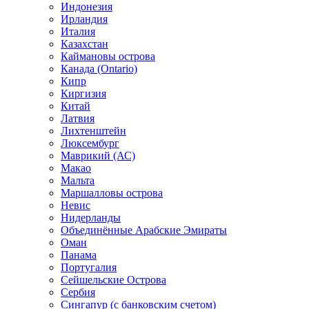
Индонезия
Ирландия
Италия
Казахстан
Каймановы острова
Канада (Ontario)
Кипр
Киргизия
Китай
Латвия
Лихтенштейн
Люксембург
Маврикий (АС)
Макао
Мальта
Маршалловы острова
Нeвис
Нидерланды
Объединённые Арабские Эмираты
Оман
Панама
Португалия
Сейшельские Острова
Сербия
Сингапур (c банковским счетом)