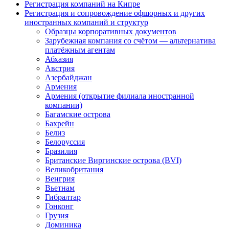
Регистрация компаний на Кипре
Регистрация и сопровождение офшорных и других
иностранных компаний и структур
Образцы корпоративных документов
Зарубежная компания со счётом — альтернатива
платёжным агентам
Абхазия
Австрия
Азербайджан
Армения
Армения (открытие филиала иностранной
компании)
Багамские острова
Бахрейн
Белиз
Белоруссия
Бразилия
Британские Виргинские острова (BVI)
Великобритания
Венгрия
Вьетнам
Гибралтар
Гонконг
Грузия
Доминика