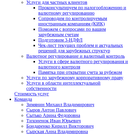
Услуги для частных клиентов
Проконсультируем по налогообложению и
валютному регулированию
Сопроводим по контролируемым
иностранным компаниям (КИК)
Поможем с вопросами по вашим
зарубежным счетам
Подготовим 3-НДФЛ
Чек-лист текущих проблем и актуальных
решений для зарубежных структур
Валютное регулирование и валютный контроль
Услуги в сфере валютного регулирования и
валютного контроля
Памятка при открытии счета за рубежом
Услуги по зарубежному корпоративному праву
Услуги в области интеллектуальной
собственности
Стоимость услуг
Команда
Зимянин Михаил Владимирович
Сыров Антон Павлович
Сытько Арина Федоровна
Тихоненок Иван Юрьевич
Бондаренко Кирилл Викторович
Сырская Анна Владимировна