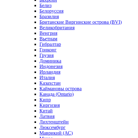
Белиз
Белоруссия
Бразилия
Британские Виргинские острова (BVI)
Великобритания
Венгрия
Вьетнам
Гибралтар
Гонконг
Грузия
Доминика
Индонезия
Ирландия
Италия
Казахстан
Каймановы острова
Канада (Ontario)
Кипр
Киргизия
Китай
Латвия
Лихтенштейн
Люксембург
Маврикий (АС)