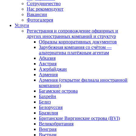
Сотрудничество
Нас рекомендуют
Вакансии
Фотогалерея
Услуги
Регистрация и сопровождение офшорных и
других иностранных компаний и структур
Образцы корпоративных документов
Зарубежная компания со счётом —
альтернатива платёжным агентам
Абхазия
Австрия
Азербайджан
Армения
Армения (открытие филиала иностранной
компании)
Багамские острова
Бахрейн
Белиз
Белоруссия
Бразилия
Британские Виргинские острова (BVI)
Великобритания
Венгрия
Вьетнам