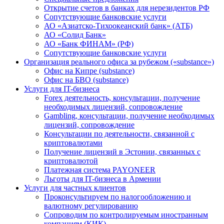
Открытие счетов в банках для нерезидентов РФ
Сопутствующие банковские услуги
АО «Азиатско-Тихоокеанский банк» (АТБ)
АО «Солид Банк»
АО «Банк ФИНАМ» (РФ)
Сопутствующие банковские услуги
Организация реального офиса за рубежом («substance»)
Офис на Кипре (substance)
Офис на БВО (substance)
Услуги для IT-бизнеса
Forex деятельность, консультации, получение
необходимых лицензий, сопровождение
Gambling, консультации, получение необходимых
лицензий, сопровождение
Консультации по деятельности, связанной с
криптовалютами
Получение лицензий в Эстонии, связанных с
криптовалютой
Платежная система PAYONEER
Льготы для IT-бизнеса в Армении
Услуги для частных клиентов
Проконсультируем по налогообложению и
валютному регулированию
Сопроводим по контролируемым иностранным
компаниям (КИК)