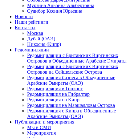
Мурзина Альбина Альбертовна
Судибор Ксения Юрьевна
Новости
Наши рейтинги
Контакты
Москва
Дубай (ОАЭ)
Никосия (Кипр)
Редомициляции
Редомициляции с Британских Виргинских
Островов в Объединенные Арабские Эмираты
Редомициляции с Британских Виргинских
Островов на Сейшельские Острова
Редомициляция бизнеса в Объединенные
Арабские Эмираты (ОАЭ)
Редомициляция в Гонконг
Редомициляция на Гибралтар
Редомициляция на Кипр
Редомициляция на Маршалловы Острова
Редомициляция с Кипра в Объединенные
Арабские Эмираты (ОАЭ)
Публикации и мероприятия
Мы в СМИ
Мероприятия