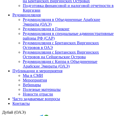
на Британских Виргинских Островах
Подготовка финансовой и налоговой отчетности в
Киргизии
Редомициляция
Редомициляция в Объединенные Арабские
Эмираты (ОАЭ)
Редомициляция в Гонконг
Редомициляция в специальные административные
районы РФ (САР)
Редомициляция с Британских Виргинских
Островов в ОАЭ
Редомициляция с Британских Виргинских
Островов на Сейшельские Острова
Редомициляция с Кипра в Объединенные
Арабские Эмираты (ОАЭ)
Публикации и мероприятия
Мы в СМИ
Мероприятия
Вебинары
Полезные материалы
Новости отрасли
Часто задаваемые вопросы
Контакты
Дубай (ОАЭ)