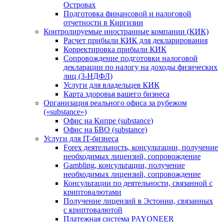
Островах
Подготовка финансовой и налоговой
отчетности в Киргизии
Контролируемые иностранные компании (КИК)
Расчет прибыли КИК для декларирования
Корректировка прибыли КИК
Сопровождение подготовки налоговой
декларации по налогу на доходы физических
лиц (3-НДФЛ)
Услуги для владельцев КИК
Карта здоровья вашего бизнеса
Организация реального офиса за рубежом
(«substance»)
Офис на Кипре (substance)
Офис на БВО (substance)
Услуги для IT-бизнеса
Forex деятельность, консультации, получение
необходимых лицензий, сопровождение
Gambling, консультации, получение
необходимых лицензий, сопровождение
Консультации по деятельности, связанной с
криптовалютами
Получение лицензий в Эстонии, связанных
с криптовалютой
Платежная система PAYONEER