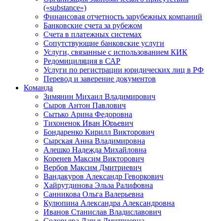
(«substance»)
Финансовая отчетность зарубежных компаний
Банковские счета за рубежом
Счета в платежных системах
Сопутствующие банковские услуги
Услуги, связанные с использованием КИК
Редомициляция в САР
Услуги по регистрации юридических лиц в РФ
Перевод и заверение документов
Команда
Зимянин Михаил Владимирович
Сыров Антон Павлович
Сытько Арина Федоровна
Тихоненок Иван Юрьевич
Бондаренко Кирилл Викторович
Сырская Анна Владимировна
Алешко Надежда Михайловна
Коренев Максим Викторович
Вербов Максим Дмитриевич
Вандакуров Александр Геворкович
Хайрутдинова Эльза Ралифовна
Санникова Ольга Валерьевна
Кулюпина Александра Александровна
Иванов Станислав Владиславович
Соловьева Дарья Дмитриевна